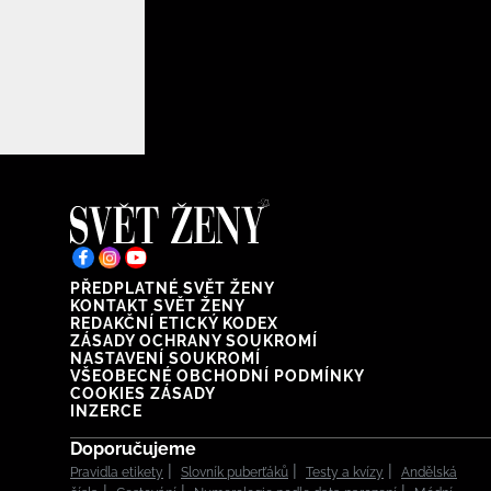
PŘEDPLATNÉ SVĚT ŽENY
KONTAKT SVĚT ŽENY
REDAKČNÍ ETICKÝ KODEX
ZÁSADY OCHRANY SOUKROMÍ
NASTAVENÍ SOUKROMÍ
VŠEOBECNÉ OBCHODNÍ PODMÍNKY
COOKIES ZÁSADY
INZERCE
Doporučujeme
Pravidla etikety
Slovník puberťáků
Testy a kvízy
Andělská