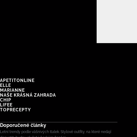
APETITONLINE
ELLE
MARIANNE
NAŠE KRÁSNÁ ZAHRADA
CHIP
LIFEE
TOPRECEPTY
Doporučené články
Letní trendy podle vášnivých Italek. Stylové outfity, na které nedají