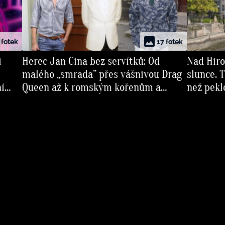
 fotek
17 fotek
i
Herec Jan Cina bez servítků: Od
Nad Hiro
malého „smrada” přes vášnivou Drag
slunce. T
ní
Queen až k romským kořenům a
než peklo
touze po dítěti
spadlo s