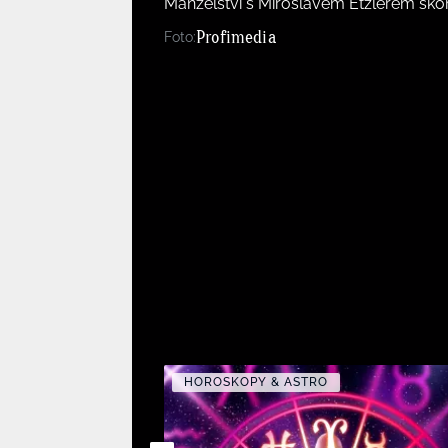
Manželství s Miroslavem Etzlerem sko
Profimedia
Foto:
HOROSKOPY & ASTRO