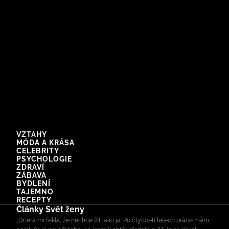
VZTAHY
MÓDA A KRÁSA
CELEBRITY
PSYCHOLOGIE
ZDRAVÍ
ZÁBAVA
BYDLENÍ
TAJEMNO
RECEPTY
Články Svět ženy
„Dcera mi řekla, že nechce žít jako já. Po čtyřiceti letech práce mám