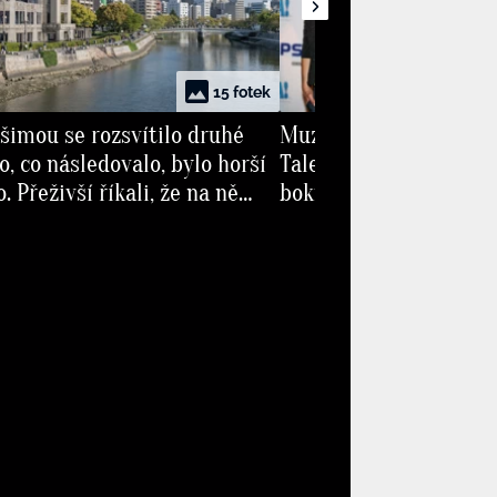
15 fotek
šimou se rozsvítilo druhé
Muzikálová královna H
o, co následovalo, bylo horší
Talentovaná herečka 
. Přeživší říkali, že na ně
boku tají. Otázky ohle
lunce
přijdou velice nezdvoř