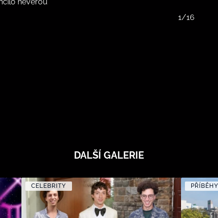
nčilo nevěrou
1/16
DALŠÍ GALERIE
CELEBRITY
PŘÍBĚH