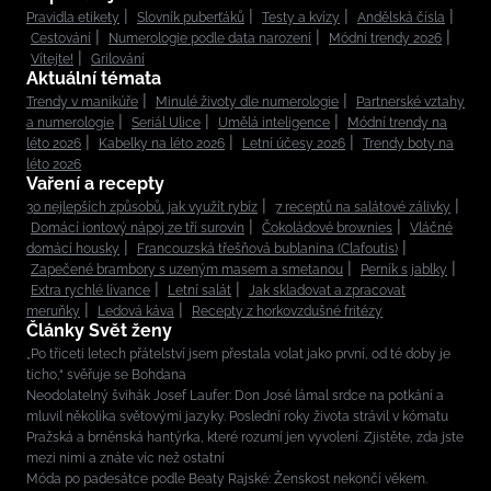
Pravidla etikety
Slovník puberťáků
Testy a kvízy
Andělská čísla
Cestování
Numerologie podle data narození
Módní trendy 2026
Vítejte!
Grilování
Aktuální témata
Trendy v manikúře
Minulé životy dle numerologie
Partnerské vztahy
a numerologie
Seriál Ulice
Umělá inteligence
Módní trendy na
léto 2026
Kabelky na léto 2026
Letní účesy 2026
Trendy boty na
léto 2026
Vaření a recepty
30 nejlepších způsobů, jak využít rybíz
7 receptů na salátové zálivky
Domácí iontový nápoj ze tří surovin
Čokoládové brownies
Vláčné
domácí housky
Francouzská třešňová bublanina (Clafoutis)
Zapečené brambory s uzeným masem a smetanou
Perník s jablky
Extra rychlé lívance
Letní salát
Jak skladovat a zpracovat
meruňky
Ledová káva
Recepty z horkovzdušné fritézy
Články Svět ženy
„Po třiceti letech přátelství jsem přestala volat jako první, od té doby je
ticho,“ svěřuje se Bohdana
Neodolatelný švihák Josef Laufer: Don José lámal srdce na potkání a
mluvil několika světovými jazyky. Poslední roky života strávil v kómatu
Pražská a brněnská hantýrka, které rozumí jen vyvolení. Zjistěte, zda jste
mezi nimi a znáte víc než ostatní
Móda po padesátce podle Beaty Rajské: Ženskost nekončí věkem.