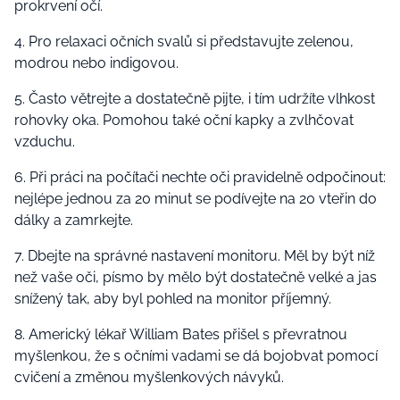
prokrvení očí.
4. Pro relaxaci očních svalů si představujte zelenou,
modrou nebo indigovou.
5. Často větrejte a dostatečně pijte, i tím udržíte vlhkost
rohovky oka. Pomohou také oční kapky a zvlhčovat
vzduchu.
6. Při práci na počítači nechte oči pravidelně odpočinout:
nejlépe jednou za 20 minut se podívejte na 20 vteřin do
dálky a zamrkejte.
7. Dbejte na správné nastavení monitoru. Měl by být níž
než vaše oči, písmo by mělo být dostatečně velké a jas
snížený tak, aby byl pohled na monitor příjemný.
8. Americký lékař William Bates přišel s převratnou
myšlenkou, že s očními vadami se dá bojobvat pomocí
cvičení a změnou myšlenkových návyků.