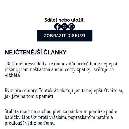
Sdílet nebo uložit:
ZOBRAZIT DISKUZI
NEJČTENĚJŠÍ ČLÁNKY
„Děti mě přesvědčily, že domov důchodců bude nejlepší
řešení, jsem nešťastná a není cesty zpátky,“ svěřuje se
Alžběta
Kvíz pro seniory: Tentokrát obstojí jen ti nejlepší. Ověřte si,
jak jste na tom s pamětí
Stoletá mast na suchou pleť za pár korun pomůže podle
babičky Libušky proti vráskám, popraskaným patám a
prodlouží výdrž parfému