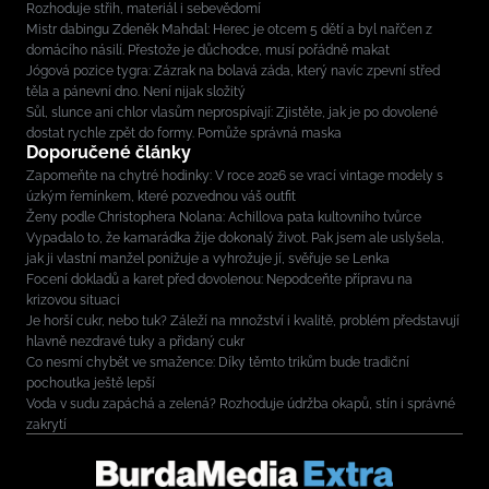
Rozhoduje střih, materiál i sebevědomí
Mistr dabingu Zdeněk Mahdal: Herec je otcem 5 dětí a byl nařčen z
domácího násilí. Přestože je důchodce, musí pořádně makat
Jógová pozice tygra: Zázrak na bolavá záda, který navíc zpevní střed
těla a pánevní dno. Není nijak složitý
Sůl, slunce ani chlor vlasům neprospívají: Zjistěte, jak je po dovolené
dostat rychle zpět do formy. Pomůže správná maska
Doporučené články
Zapomeňte na chytré hodinky: V roce 2026 se vrací vintage modely s
úzkým řemínkem, které pozvednou váš outfit
Ženy podle Christophera Nolana: Achillova pata kultovního tvůrce
Vypadalo to, že kamarádka žije dokonalý život. Pak jsem ale uslyšela,
jak ji vlastní manžel ponižuje a vyhrožuje jí, svěřuje se Lenka
Focení dokladů a karet před dovolenou: Nepodceňte přípravu na
krizovou situaci
Je horší cukr, nebo tuk? Záleží na množství i kvalitě, problém představují
hlavně nezdravé tuky a přidaný cukr
Co nesmí chybět ve smažence: Díky těmto trikům bude tradiční
pochoutka ještě lepší
Voda v sudu zapáchá a zelená? Rozhoduje údržba okapů, stín i správné
zakrytí