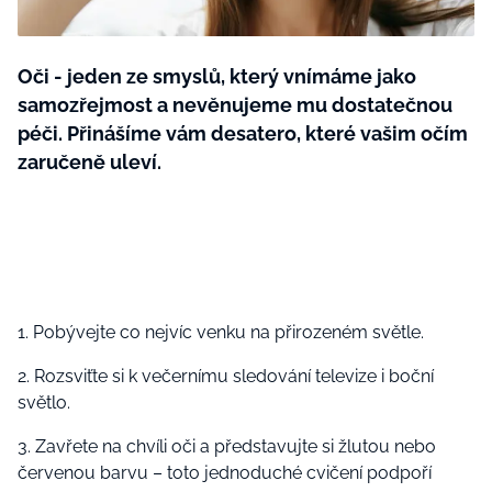
BurdaMedia
Tvoření
Extra
SVĚT ŽENY - 599 KČ
Oči - jeden ze smyslů, který vnímáme jako
Rady a tipy
ROČNÍ PŘEDPLATNÉ SVĚT ŽENY +
samozřejmost a nevěnujeme mu dostatečnou
SADA PRODUKTŮ MANA (10 ks)
péči. Přinášíme vám desatero, které vašim očím
zaručeně uleví.
1. Pobývejte co nejvíc venku na přirozeném světle.
2. Rozsviťte si k večernímu sledování televize i boční
světlo.
3. Zavřete na chvíli oči a představujte si žlutou nebo
červenou barvu – toto jednoduché cvičení podpoří