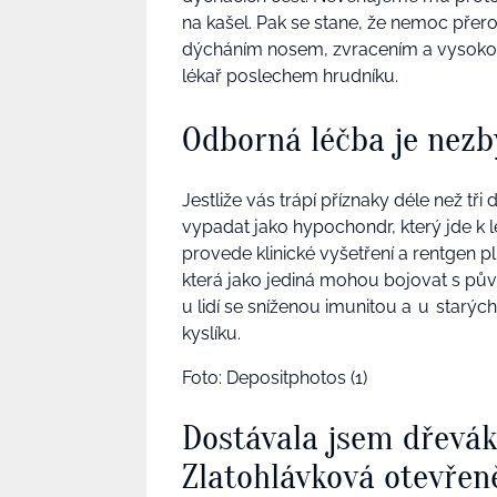
na kašel. Pak se stane, že nemoc přero
dýcháním nosem, zvracením a vysokou 
lékař poslechem hrudníku.
Odborná léčba je nezb
Jestliže vás trápí příznaky déle než tři
vypadat jako hypochondr, který jde k l
provede klinické vyšetření a rentgen p
která jako jediná mohou bojovat s pův
u lidí se sníženou imunitou a u starých
kyslíku.
Foto: Depositphotos (1)
Dostávala jsem dřevá
Zlatohlávková otevřen