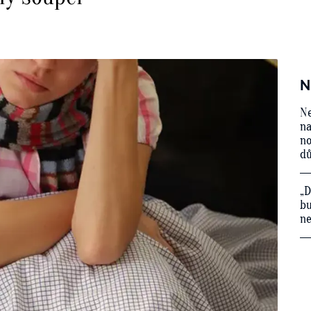
N
Ne
na
no
d
„D
bu
ne