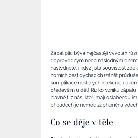
Zápal plic bývá nejčastěji vyvolán různ
doprovodným nebo následným onemocně
nastydnete, i když jistá souvislost zde
horních cest dýchacích (zánět průdušek
komplikace některých infekčních onemo
především u dětí. Riziko vzniku zápalu 
hlavně ti z nás, kteří mají oslabenou im
případech je nemoc zapříčiněna vdechn
Co se děje v těle