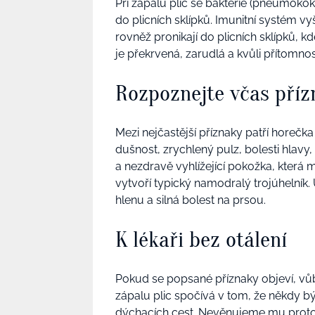
Při zápalu plic se bakterie (pneumoko
do plicních sklípků. Imunitní systém vy
rovněž pronikají do plicních sklípků, kd
je překrvená, zarudlá a kvůli přítomnos
Rozpoznejte včas příz
Mezi nejčastější příznaky patří horečka
dušnost, zrychlený pulz, bolesti hlavy
a nezdravě vyhlížející pokožka, kter
vytvoří typický namodralý trojúhelník
hlenu a silná bolest na prsou.
K lékaři bez otálení
Pokud se popsané příznaky objeví, vůb
zápalu plic spočívá v tom, že někdy 
dýchacích cest. Nevěnujeme mu proto 