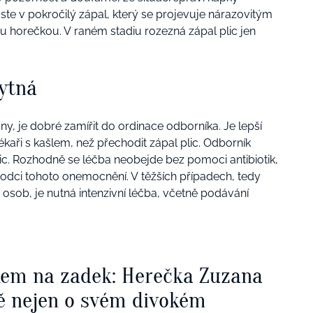
ste v pokročilý zápal, který se projevuje nárazovitým
horečkou. V raném stadiu rozezná zápal plic jen
ytná
 dny, je dobré zamířit do ordinace odborníka. Je lepší
ékaři s kašlem, než přechodit zápal plic. Odborník
lic. Rozhodně se léčba neobejde bez pomoci antibiotik,
odci tohoto onemocnění. V těžších případech, tedy
 osob, je nutná intenzivní léčba, včetně podávání
kem na zadek: Herečka Zuzana
ě nejen o svém divokém