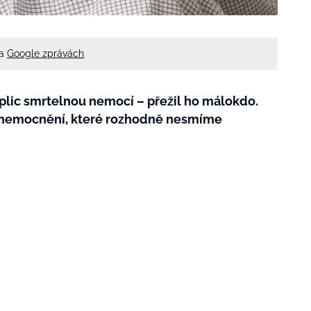
na
Google zprávách
l plic smrtelnou nemocí – přežil ho málokdo.
 onemocnění, které rozhodně nesmíme