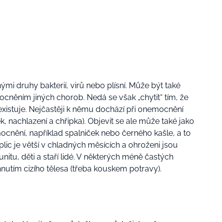
ými druhy bakterií, virů nebo plísní. Může být také
ním jiných chorob. Nedá se však „chytit“ tím, že
 existuje. Nejčastěji k němu dochází při onemocnění
, nachlazení a chřipka). Objevit se ale může také jako
cnění, například spalniček nebo černého kašle, a to
plic je větší v chladných měsících a ohroženi jsou
unitu, děti a staří lidé. V některých méně častých
utím cizího tělesa (třeba kouskem potravy).