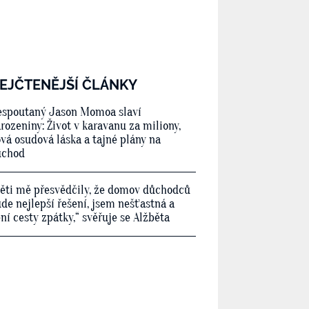
EJČTENĚJŠÍ ČLÁNKY
spoutaný Jason Momoa slaví
rozeniny: Život v karavanu za miliony,
vá osudová láska a tajné plány na
ůchod
ěti mě přesvědčily, že domov důchodců
de nejlepší řešení, jsem nešťastná a
ní cesty zpátky,“ svěřuje se Alžběta