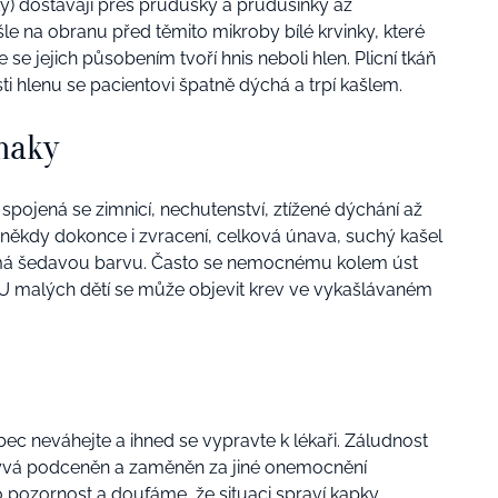
ky) dostávají přes průdušky a průdušinky až
šle na obranu před těmito mikroby bílé krvinky, které
e se jejich působením tvoří hnis neboli hlen. Plicní tkáň
ti hlenu se pacientovi špatně dýchá a trpí kašlem.
naky
 spojená se zimnicí, nechutenství, ztížené dýchání až
, někdy dokonce i zvracení, celková únava, suchý kašel
á má šedavou barvu. Často se nemocnému kolem úst
. U malých dětí se může objevit krev ve vykašlávaném
ec neváhejte a ihned se vypravte k lékaři. Záludnost
bývá podceněn a zaměněn za jiné onemocnění
pozornost a doufáme, že situaci spraví kapky