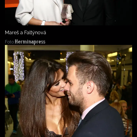
BurdaMedia
Tvoření
Extra
SVĚT ŽENY - 599 KČ
Rady a tipy
ROČNÍ PŘEDPLATNÉ SVĚT ŽENY +
Mareš a Faltýnová
SADA PRODUKTŮ MANA (10 ks)
Herminapress
Foto: