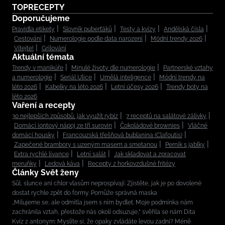
TOPRECEPTY
Doporučujeme
Pravidla etikety
Slovník puberťáků
Testy a kvízy
Andělská čísla
Cestování
Numerologie podle data narození
Módní trendy 2026
Vítejte!
Grilování
Aktuální témata
Trendy v manikúře
Minulé životy dle numerologie
Partnerské vztahy
a numerologie
Seriál Ulice
Umělá inteligence
Módní trendy na
léto 2026
Kabelky na léto 2026
Letní účesy 2026
Trendy boty na
léto 2026
Vaření a recepty
30 nejlepších způsobů, jak využít rybíz
7 receptů na salátové zálivky
Domácí iontový nápoj ze tří surovin
Čokoládové brownies
Vláčné
domácí housky
Francouzská třešňová bublanina (Clafoutis)
Zapečené brambory s uzeným masem a smetanou
Perník s jablky
Extra rychlé lívance
Letní salát
Jak skladovat a zpracovat
meruňky
Ledová káva
Recepty z horkovzdušné fritézy
Články Svět ženy
Sůl, slunce ani chlor vlasům neprospívají: Zjistěte, jak je po dovolené
dostat rychle zpět do formy. Pomůže správná maska
„Milujeme se, ale odmítla jsem s ním bydlet. Moje podmínka nám
zachránila vztah, přestože nás okolí odsuzuje,“ svěřila se nám Dita
Kvíz z antonym: Myslíte si, že opaky zvládáte levou zadní? Méně