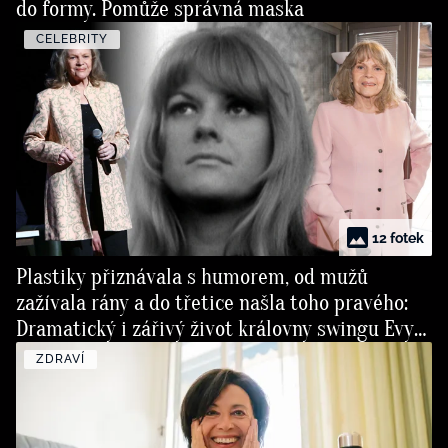
do formy. Pomůže správná maska
CELEBRITY
12 fotek
Plastiky přiznávala s humorem, od mužů
zažívala rány a do třetice našla toho pravého:
Dramatický i zářivý život královny swingu Evy
Pilarové
ZDRAVÍ