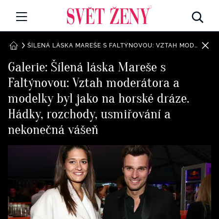
Svetzeny.cz
MÓDA A KRÁSA
ŠÍLENÁ LÁSKA MAREŠE S FALTÝNOVOU: VZTAH MODERÁTORA A MODELKY BYL JAKO NA HORSKÉ DRÁZE. HÁDKY, ROZCHODY, USMIŘOVÁNÍ A NEKONEČNÁ VÁŠEŇ
DOMŮ
Galerie: Šílená láska Mareše s
CELEBRITY
Faltýnovou: Vztah moderátora a
Všechny kategorie
RETROHUBKY
modelky byl jako na horské dráze.
Rozhovory
Hádky, rozchody, usmiřování a
PSYCHOLOGIE
nekonečná vášeň
Všechny kategorie
ZDRAVÍ
Seberozvoj
Všechny kategorie
ZÁBAVA
Životní styl
Všechny kategorie
BYDLENÍ
Testy a kvízy
Všechny kategorie