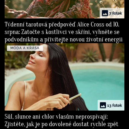
7 fotek
Týdenní tarotová předpověď Alice Cross od 10.
srpna: Zatočte s kostlivci ve skříni, vyhněte se
podvodníkům a přivítejte novou životní energii
MÓDA A KRÁSA
13 fotek
Sůl, slunce ani chlor vlasům neprospívají:
Zjistěte, jak je po dovolené dostat rychle zpět