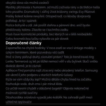
obvyklá slova vás možná zaskočí
Plastiky přiznávala s humorem, od mužů zažívala rány a do třetice našla
toho pravého: Dramatický i zářivý život královny swingu Evy Pilarové
Prášky bolest kolene nevyřeší. Ortoped radí, co klouby doopravdy
potřebují. Je to i spánek
Pozice bohyně u zdi: Jak posílit stehna a pánevní dno, aniž byste
přetěžovaly kolena. Zbavíte se i kachního zadku
Must-have kosmetické produkty, bez kterých se v létě neobejdete:
Celou kosmetickou tašku vybavíte za pár stovek
Doporučené články
Zapomeňte na chytré hodinky: V roce 2026 se vrací vintage modely s
úzkým řemínkem, které pozvednou váš outfit
Proč si ženy pořizují druhý zásnubní prsten? Toto je trend travel ring
Lenka Termerová 15 let po těžké nemoci věří v sílu bylinek: Stačí snítka
dvakrát denně, je to zázrak
Aplikace Find pomáhá najít ztracený nebo ukradený telefon. Samsung
ale ukončil jeho podporu u starších telefonů Galaxy
Rýže se vám vždycky lepí? Možná děláte chybu hned na začátku.
Rozhoduje voda, druh zrna i pár minut klidu
Co určitě nesmí chybět v obložené bagetě? Objevte nekonečné
možnosti rychlé svačiny
Dlouhozobka svízelová vypadá jako kolibřík. Na zahradě patří mezi
užitečné opylovače