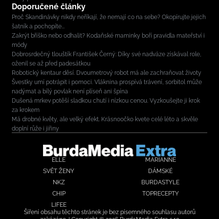
Doporučené články
Proč Skandinávky nikdy neříkají, že nemají co na sebe? Okopírujte jejich
šatník a pochopíte...
Zakrýt bříško nebo odhalit? Kodaňské maminky boří pravidla mateřství i
módy
Dobrosrdečný tlouštík František Černý: Díky své nadváze získával role,
oženil se až před padesátkou
Robotický kentaur děsí. Dvoumetrový robot má ale zachraňovat životy
Švestky umí potrápit i pomoci. Vláknina prospívá trávení, sorbitol může
nadýmat a bílý povlak není plíseň ani špína
Dušená mrkev potěší sladkou chutí i nízkou cenou. Vyzkoušejte ji krok
za krokem
Má drobné květy, ale velký efekt. Krásnoočko kvete celé léto a skvěle
doplní růže i jiřiny
ELLE
MARIANNE
SVĚT ŽENY
DÁMSKÉ
NKZ
BURDASTYLE
CHIP
TOPRECEPTY
LIFEE
Šíření obsahu těchto stránek je bez písemného souhlasu autorů