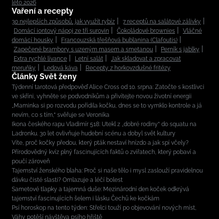
léto 2026
Vaření a recepty
30 nejlepších způsobů, jak využít rybíz
7 receptů na salátové zálivky
Domácí iontový nápoj ze tří surovin
Čokoládové brownies
Vláčné
domácí housky
Francouzská třešňová bublanina (Clafoutis)
Zapečené brambory s uzeným masem a smetanou
Perník s jablky
Extra rychlé lívance
Letní salát
Jak skladovat a zpracovat
meruňky
Ledová káva
Recepty z horkovzdušné fritézy
Články Svět ženy
Týdenní tarotová předpověď Alice Cross od 10. srpna: Zatočte s kostlivci
ve skříni, vyhněte se podvodníkům a přivítejte novou životní energii
„Maminka si po rozvodu pořídila kočku, dnes se to vymklo kontrole a já
nevím, co s tím,“ svěřuje se Veronika
Ikona českého rapu Vladimír 518: Utekl z „dobré rodiny“ do squatu na
Ladronku. 30 let ovlivňuje hudební scénu a dobyl svět kultury
Víte, proč kočky předou, který pták nestaví hnízdo a jak spí včely?
Přírodovědný kvíz plný fascinujících faktů o zvířatech, který pobaví a
poučí zároveň
Tajemství ženského blaha: Proč si naše tělo i mysl zaslouží pravidelnou
dávku čisté slasti? Omlazuje a léčí bolest
Sametové tlapky a tajemná duše: Mezinárodní den koček odkrývá
tajemství fascinujících šelem i lásku Čechů ke kočkám
Psí horoskop na tento týden: Střelci touží po objevování nových míst,
Váhy potěší návštěva psího hřiště