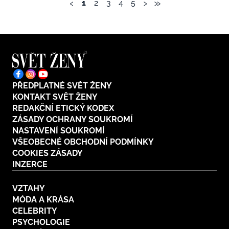
‹
›
»
1
2
3
4
5
PŘEDPLATNÉ SVĚT ŽENY
KONTAKT SVĚT ŽENY
REDAKČNÍ ETICKÝ KODEX
ZÁSADY OCHRANY SOUKROMÍ
NASTAVENÍ SOUKROMÍ
VŠEOBECNÉ OBCHODNÍ PODMÍNKY
COOKIES ZÁSADY
INZERCE
VZTAHY
MÓDA A KRÁSA
CELEBRITY
PSYCHOLOGIE