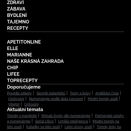
ZDRAVÍ
ZÁBAVA
BYDLENÍ
TAJEMNO
RECEPTY
APETITONLINE
ELLE
MARIANNE
NAŠE KRÁSNÁ ZAHRADA
CHIP
LIFEE
TOPRECEPTY
Doporučujeme
Pravidla etikety
Slovník puberťáků
Testy a kvízy
Andělská čísla
Cestování
Numerologie podle data narození
Módní trendy 2026
Vítejte!
Grilování
Aktuální témata
Trendy v manikúře
Minulé životy dle numerologie
Partnerské vztahy
a numerologie
Seriál Ulice
Umělá inteligence
Módní trendy na
léto 2026
Kabelky na léto 2026
Letní účesy 2026
Trendy boty na