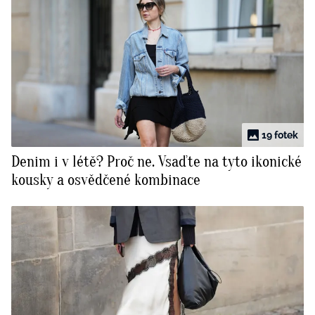
19 fotek
Denim i v létě? Proč ne. Vsaďte na tyto ikonické
kousky a osvědčené kombinace