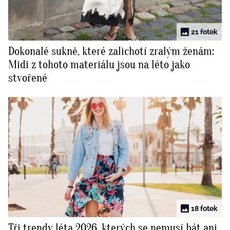
21 fotek
Dokonalé sukně, které zalichotí zralým ženám:
Midi z tohoto materiálu jsou na léto jako
stvořené
18 fotek
Tři trendy léta 2026, kterých se nemusí bát ani