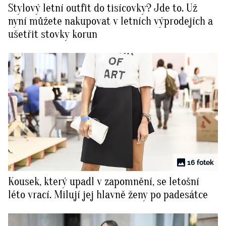
Stylový letní outfit do tisícovky? Jde to. Už
BurdaMedia
Tvoření
nyní můžete nakupovat v letních výprodejích a
Extra
ušetřit stovky korun
SVĚT ŽENY - 599 KČ
Rady a tipy
ROČNÍ PŘEDPLATNÉ SVĚT ŽENY +
SADA PRODUKTŮ MANA (10 ks)
16 fotek
Kousek, který upadl v zapomnění, se letošní
léto vrací. Milují jej hlavně ženy po padesátce