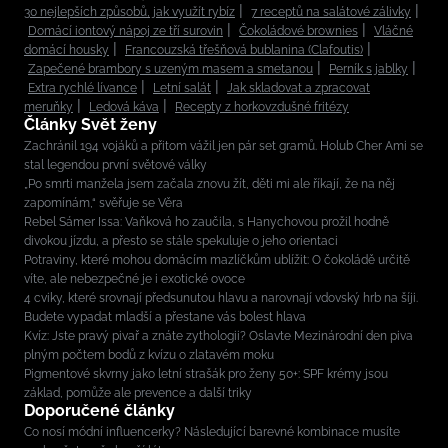
30 nejlepších způsobů, jak využít rybíz
7 receptů na salátové zálivky
Domácí iontový nápoj ze tří surovin
Čokoládové brownies
Vláčné
domácí housky
Francouzská třešňová bublanina (Clafoutis)
Zapečené brambory s uzeným masem a smetanou
Perník s jablky
Extra rychlé lívance
Letní salát
Jak skladovat a zpracovat
meruňky
Ledová káva
Recepty z horkovzdušné fritézy
Články Svět ženy
Zachránil 194 vojáků a přitom vážil jen pár set gramů. Holub Cher Ami se
stal legendou první světové války
„Po smrti manžela jsem začala znovu žít, děti mi ale říkají, že na něj
zapomínám,“ svěřuje se Věra
Rebel Sámer Issa: Vaňková ho zaučila, s Hanychovou prožil hodně
divokou jízdu, a přesto se stále spekuluje o jeho orientaci
Potraviny, které mohou domácím mazlíčkům ublížit: O čokoládě určitě
víte, ale nebezpečné je i exotické ovoce
4 cviky, které srovnají předsunutou hlavu a narovnají vdovský hrb na šíji.
Budete vypadat mladší a přestane vás bolest hlava
Kvíz: Jste pravý pivař a znáte zythologii? Oslavte Mezinárodní den piva
plným počtem bodů z kvízu o zlatavém moku
Pigmentové skvrny jako letní strašák pro ženy 50+: SPF krémy jsou
základ, pomůže ale prevence a další triky
Doporučené články
Co nosí módní influencerky? Následující barevné kombinace musíte