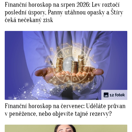
Finanční horoskop na srpen 2026: Lev roztočí
BurdaMedia
Tvoření
poslední úspory, Panny utáhnou opasky a Štíry
Extra
čeká nečekaný zisk
SVĚT ŽENY - 599 KČ
Rady a tipy
ROČNÍ PŘEDPLATNÉ SVĚT ŽENY +
SADA PRODUKTŮ MANA (10 ks)
12 fotek
Finanční horoskop na červenec: Uděláte průvan
v peněžence, nebo objevíte tajné rezervy?