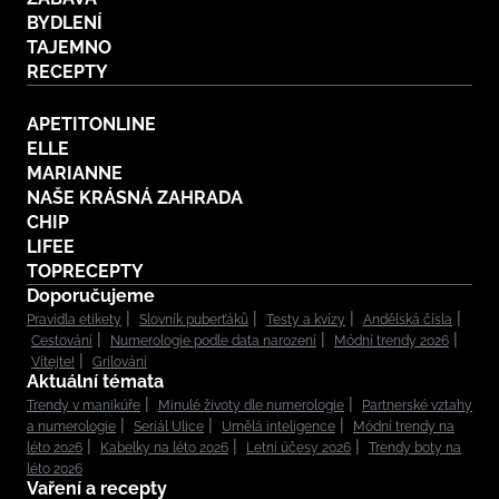
BYDLENÍ
TAJEMNO
RECEPTY
APETITONLINE
ELLE
MARIANNE
NAŠE KRÁSNÁ ZAHRADA
CHIP
LIFEE
TOPRECEPTY
Doporučujeme
Pravidla etikety
Slovník puberťáků
Testy a kvízy
Andělská čísla
Cestování
Numerologie podle data narození
Módní trendy 2026
Vítejte!
Grilování
Aktuální témata
Trendy v manikúře
Minulé životy dle numerologie
Partnerské vztahy
a numerologie
Seriál Ulice
Umělá inteligence
Módní trendy na
léto 2026
Kabelky na léto 2026
Letní účesy 2026
Trendy boty na
léto 2026
Vaření a recepty