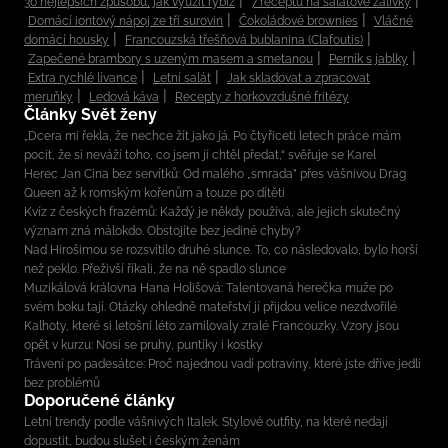
30 nejlepších způsobů, jak využít rybíz
7 receptů na salátové zálivky
Domácí iontový nápoj ze tří surovin
Čokoládové brownies
Vláčné
domácí housky
Francouzská třešňová bublanina (Clafoutis)
Zapečené brambory s uzeným masem a smetanou
Perník s jablky
Extra rychlé lívance
Letní salát
Jak skladovat a zpracovat
meruňky
Ledová káva
Recepty z horkovzdušné fritézy
Články Svět ženy
„Dcera mi řekla, že nechce žít jako já. Po čtyřiceti letech práce mám
pocit, že si neváží toho, co jsem jí chtěl předat,“ svěřuje se Karel
Herec Jan Cina bez servítků: Od malého „smrada” přes vášnivou Drag
Queen až k romským kořenům a touze po dítěti
Kvíz z českých frazémů: Každý je někdy používá, ale jejich skutečný
význam zná málokdo. Obstojíte bez jediné chyby?
Nad Hirošimou se rozsvítilo druhé slunce. To, co následovalo, bylo horší
než peklo. Přeživší říkali, že na ně spadlo slunce
Muzikálová královna Hana Holišová: Talentovaná herečka muže po
svém boku tají. Otázky ohledně mateřství jí přijdou velice nezdvořilé
Kalhoty, které si letošní léto zamilovaly zralé Francouzky. Vzory jsou
opět v kurzu: Nosí se pruhy, puntíky i kostky
Trávení po padesátce: Proč najednou vadí potraviny, které jste dříve jedli
bez problémů
Doporučené články
Letní trendy podle vášnivých Italek. Stylové outfity, na které nedají
dopustit, budou slušet i českým ženám