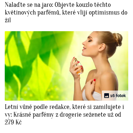
Nalaďte se na jaro: Objevte kouzlo těchto
BurdaMedia
Tvoření
květinových parfémů, které vlijí optimismus do
Extra
žil
SVĚT ŽENY - 599 KČ
Rady a tipy
ROČNÍ PŘEDPLATNÉ SVĚT ŽENY +
SADA PRODUKTŮ MANA (10 ks)
16 fotek
Letní vůně podle redakce, které si zamilujete i
vy: Krásné parfémy z drogerie seženete už od
279 Kč