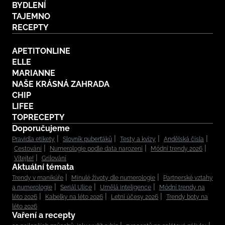
BYDLENÍ
TAJEMNO
RECEPTY
APETITONLINE
ELLE
MARIANNE
NAŠE KRÁSNÁ ZAHRADA
CHIP
LIFEE
TOPRECEPTY
Doporučujeme
Pravidla etikety
Slovník puberťáků
Testy a kvízy
Andělská čísla
Cestování
Numerologie podle data narození
Módní trendy 2026
Vítejte!
Grilování
Aktuální témata
Trendy v manikúře
Minulé životy dle numerologie
Partnerské vztahy
a numerologie
Seriál Ulice
Umělá inteligence
Módní trendy na
léto 2026
Kabelky na léto 2026
Letní účesy 2026
Trendy boty na
léto 2026
Vaření a recepty