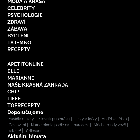
MÓDA A KRÁSA
CELEBRITY
PSYCHOLOGIE
ZDRAVÍ
ZÁBAVA
BYDLENÍ
TAJEMNO
RECEPTY
APETITONLINE
ELLE
MARIANNE
NAŠE KRÁSNÁ ZAHRADA
CHIP
LIFEE
TOPRECEPTY
Doporučujeme
Pravidla etikety
Slovník puberťáků
Testy a kvízy
Andělská čísla
Cestování
Numerologie podle data narození
Módní trendy 2026
Vítejte!
Grilování
Aktuální témata