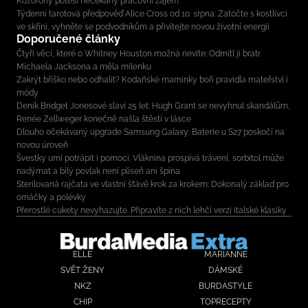
Kozorohy potěší nečekaný pracovní zájem
Týdenní tarotová předpověď Alice Cross od 10. srpna: Zatočte s kostlivci
ve skříni, vyhněte se podvodníkům a přivítejte novou životní energii
Doporučené články
Čtyři věci, které o Whitney Houston možná nevíte: Odmítl ji bratr
Michaela Jacksona a měla milenku
Zakrýt bříško nebo odhalit? Kodaňské maminky boří pravidla mateřství i
módy
Deník Bridget Jonesové slaví 25 let: Hugh Grant se nevyhnul skandálům,
Renée Zellweger konečně našla štěstí v lásce
Dlouho očekávaný upgrade Samsung Galaxy: Baterie u S27 poskočí na
novou úroveň
Švestky umí potrápit i pomoci. Vláknina prospívá trávení, sorbitol může
nadýmat a bílý povlak není plíseň ani špína
Sterilovaná rajčata ve vlastní šťávě krok za krokem: Dokonalý základ pro
omáčky a polévky
Přerostlé cukety nevyhazujte. Připravíte z nich lehčí verzi italské klasiky
ELLE
MARIANNE
SVĚT ŽENY
DÁMSKÉ
NKZ
BURDASTYLE
CHIP
TOPRECEPTY