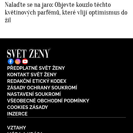
Nalaďte se na jaro: Objevte kouzlo těchto
BurdaMedia
Tvoření
květinových parfémů, které vlijí optimismus do
Extra
žil
SVĚT ŽENY - 599 KČ
Rady a tipy
ROČNÍ PŘEDPLATNÉ SVĚT ŽENY +
SADA PRODUKTŮ MANA (10 ks)
PŘEDPLATNÉ SVĚT ŽENY
KONTAKT SVĚT ŽENY
REDAKČNÍ ETICKÝ KODEX
ZÁSADY OCHRANY SOUKROMÍ
NASTAVENÍ SOUKROMÍ
VŠEOBECNÉ OBCHODNÍ PODMÍNKY
COOKIES ZÁSADY
INZERCE
VZTAHY