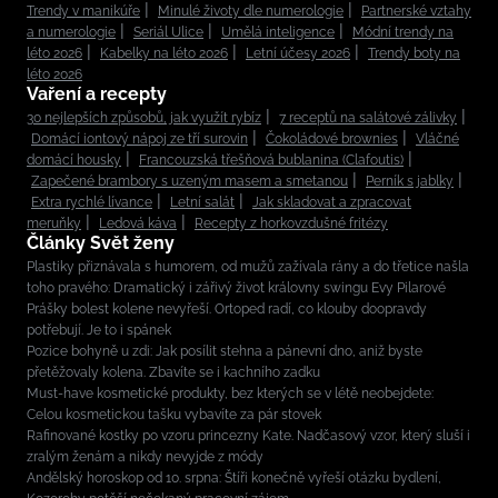
Trendy v manikúře
Minulé životy dle numerologie
Partnerské vztahy
a numerologie
Seriál Ulice
Umělá inteligence
Módní trendy na
léto 2026
Kabelky na léto 2026
Letní účesy 2026
Trendy boty na
léto 2026
Vaření a recepty
30 nejlepších způsobů, jak využít rybíz
7 receptů na salátové zálivky
Domácí iontový nápoj ze tří surovin
Čokoládové brownies
Vláčné
domácí housky
Francouzská třešňová bublanina (Clafoutis)
Zapečené brambory s uzeným masem a smetanou
Perník s jablky
Extra rychlé lívance
Letní salát
Jak skladovat a zpracovat
meruňky
Ledová káva
Recepty z horkovzdušné fritézy
Články Svět ženy
Plastiky přiznávala s humorem, od mužů zažívala rány a do třetice našla
toho pravého: Dramatický i zářivý život královny swingu Evy Pilarové
Prášky bolest kolene nevyřeší. Ortoped radí, co klouby doopravdy
potřebují. Je to i spánek
Pozice bohyně u zdi: Jak posílit stehna a pánevní dno, aniž byste
přetěžovaly kolena. Zbavíte se i kachního zadku
Must-have kosmetické produkty, bez kterých se v létě neobejdete:
Celou kosmetickou tašku vybavíte za pár stovek
Rafinované kostky po vzoru princezny Kate. Nadčasový vzor, který sluší i
zralým ženám a nikdy nevyjde z módy
Andělský horoskop od 10. srpna: Štíři konečně vyřeší otázku bydlení,