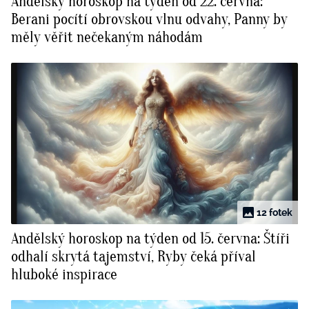
Andělský horoskop na týden od 22. června:
Berani pocítí obrovskou vlnu odvahy, Panny by
měly věřit nečekaným náhodám
12 fotek
Andělský horoskop na týden od 15. června: Štíři
odhalí skrytá tajemství, Ryby čeká příval
hluboké inspirace