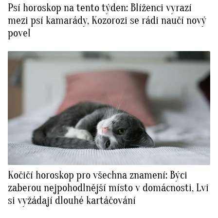
Psí horoskop na tento týden: Blíženci vyrazí
BurdaMedia
Tvoření
mezi psí kamarády, Kozorozi se rádi naučí nový
Extra
povel
SVĚT ŽENY - 599 KČ
Rady a tipy
ROČNÍ PŘEDPLATNÉ SVĚT ŽENY +
SADA PRODUKTŮ MANA (10 ks)
Kočičí horoskop pro všechna znamení: Býci
zaberou nejpohodlnější místo v domácnosti, Lvi
si vyžádají dlouhé kartáčování