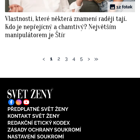
12 fotek
Vlastnosti, které některá znamení raději tají.
Kdo je nepřejícný a chamtivý? Největším
manipulátorem je Štír
‹
›
»
1
2
3
4
5
PŘEDPLATNÉ SVĚT ŽENY
KONTAKT SVĚT ŽENY
REDAKČNÍ ETICKÝ KODEX
ZÁSADY OCHRANY SOUKROMÍ
NASTAVENÍ SOUKROMÍ