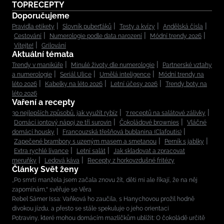
TOPRECEPTY
Doporučujeme
Pravidla etikety
Slovník puberťáků
Testy a kvízy
Andělská čísla
Cestování
Numerologie podle data narození
Módní trendy 2026
Vítejte!
Grilování
Aktuální témata
Trendy v manikúře
Minulé životy dle numerologie
Partnerské vztahy
a numerologie
Seriál Ulice
Umělá inteligence
Módní trendy na
léto 2026
Kabelky na léto 2026
Letní účesy 2026
Trendy boty na
léto 2026
Vaření a recepty
30 nejlepších způsobů, jak využít rybíz
7 receptů na salátové zálivky
Domácí iontový nápoj ze tří surovin
Čokoládové brownies
Vláčné
domácí housky
Francouzská třešňová bublanina (Clafoutis)
Zapečené brambory s uzeným masem a smetanou
Perník s jablky
Extra rychlé lívance
Letní salát
Jak skladovat a zpracovat
meruňky
Ledová káva
Recepty z horkovzdušné fritézy
Články Svět ženy
„Po smrti manžela jsem začala znovu žít, děti mi ale říkají, že na něj
zapomínám,“ svěřuje se Věra
Rebel Sámer Issa: Vaňková ho zaučila, s Hanychovou prožil hodně
divokou jízdu, a přesto se stále spekuluje o jeho orientaci
Potraviny, které mohou domácím mazlíčkům ublížit: O čokoládě určitě