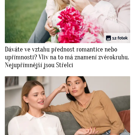
12 fotek
Dáváte ve vztahu přednost romantice nebo
upřímnosti? Vliv na to má znamení zvěrokruhu.
Nejupřímnější jsou Střelci