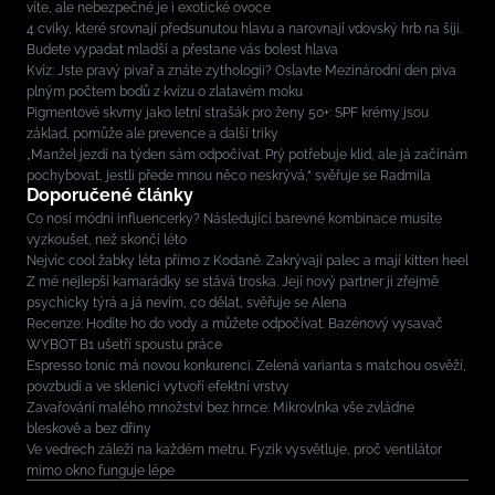
víte, ale nebezpečné je i exotické ovoce
4 cviky, které srovnají předsunutou hlavu a narovnají vdovský hrb na šíji.
Budete vypadat mladší a přestane vás bolest hlava
Kvíz: Jste pravý pivař a znáte zythologii? Oslavte Mezinárodní den piva
plným počtem bodů z kvízu o zlatavém moku
Pigmentové skvrny jako letní strašák pro ženy 50+: SPF krémy jsou
základ, pomůže ale prevence a další triky
„Manžel jezdí na týden sám odpočívat. Prý potřebuje klid, ale já začínám
pochybovat, jestli přede mnou něco neskrývá,“ svěřuje se Radmila
Doporučené články
Co nosí módní influencerky? Následující barevné kombinace musíte
vyzkoušet, než skončí léto
Nejvíc cool žabky léta přímo z Kodaně. Zakrývají palec a mají kitten heel
Z mé nejlepší kamarádky se stává troska. Její nový partner ji zřejmě
psychicky týrá a já nevím, co dělat, svěřuje se Alena
Recenze: Hodíte ho do vody a můžete odpočívat. Bazénový vysavač
WYBOT B1 ušetří spoustu práce
Espresso tonic má novou konkurenci. Zelená varianta s matchou osvěží,
povzbudí a ve sklenici vytvoří efektní vrstvy
Zavařování malého množství bez hrnce: Mikrovlnka vše zvládne
bleskově a bez dřiny
Ve vedrech záleží na každém metru. Fyzik vysvětluje, proč ventilátor
mimo okno funguje lépe