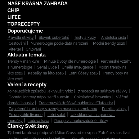
NAŠE KRÁSNÁ ZAHRADA
CHIP
LIFEE
TOPRECEPTY
Doporučujeme
Pravidla etikety
Slovník puberťáků
Testy a kvízy
Andělská čísla
Cestování
Numerologie podle data narození
Módní trendy 2026
Vítejte!
Grilování
Aktuální témata
Trendy v manikúře
Minulé životy dle numerologie
Partnerské vztahy
a numerologie
Seriál Ulice
Umělá inteligence
Módní trendy na
léto 2026
Kabelky na léto 2026
Letní účesy 2026
Trendy boty na
léto 2026
Vaření a recepty
30 nejlepších způsobů, jak využít rybíz
7 receptů na salátové zálivky
Domácí iontový nápoj ze tří surovin
Čokoládové brownies
Vláčné
domácí housky
Francouzská třešňová bublanina (Clafoutis)
Zapečené brambory s uzeným masem a smetanou
Perník s jablky
Extra rychlé lívance
Letní salát
Jak skladovat a zpracovat
meruňky
Ledová káva
Recepty z horkovzdušné fritézy
Články Svět ženy
Týdenní tarotová předpověď Alice Cross od 10. srpna: Zatočte s kostlivci
ve skříni, vyhněte se podvodníkům a přivítejte novou životní energii