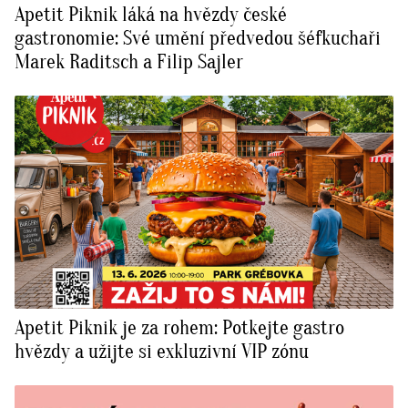
Apetit Piknik láká na hvězdy české
BurdaMedia
Tvoření
gastronomie: Své umění předvedou šéfkuchaři
Extra
Marek Raditsch a Filip Sajler
SVĚT ŽENY - 599 KČ
Rady a tipy
ROČNÍ PŘEDPLATNÉ SVĚT ŽENY +
SADA PRODUKTŮ MANA (10 ks)
Apetit Piknik je za rohem: Potkejte gastro
hvězdy a užijte si exkluzivní VIP zónu