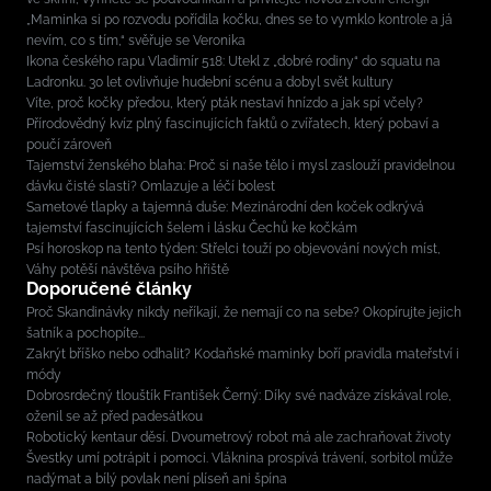
„Maminka si po rozvodu pořídila kočku, dnes se to vymklo kontrole a já
nevím, co s tím,“ svěřuje se Veronika
Ikona českého rapu Vladimír 518: Utekl z „dobré rodiny“ do squatu na
Ladronku. 30 let ovlivňuje hudební scénu a dobyl svět kultury
Víte, proč kočky předou, který pták nestaví hnízdo a jak spí včely?
Přírodovědný kvíz plný fascinujících faktů o zvířatech, který pobaví a
poučí zároveň
Tajemství ženského blaha: Proč si naše tělo i mysl zaslouží pravidelnou
dávku čisté slasti? Omlazuje a léčí bolest
Sametové tlapky a tajemná duše: Mezinárodní den koček odkrývá
tajemství fascinujících šelem i lásku Čechů ke kočkám
Psí horoskop na tento týden: Střelci touží po objevování nových míst,
Váhy potěší návštěva psího hřiště
Doporučené články
Proč Skandinávky nikdy neříkají, že nemají co na sebe? Okopírujte jejich
šatník a pochopíte...
Zakrýt bříško nebo odhalit? Kodaňské maminky boří pravidla mateřství i
módy
Dobrosrdečný tlouštík František Černý: Díky své nadváze získával role,
oženil se až před padesátkou
Robotický kentaur děsí. Dvoumetrový robot má ale zachraňovat životy
Švestky umí potrápit i pomoci. Vláknina prospívá trávení, sorbitol může
nadýmat a bílý povlak není plíseň ani špína