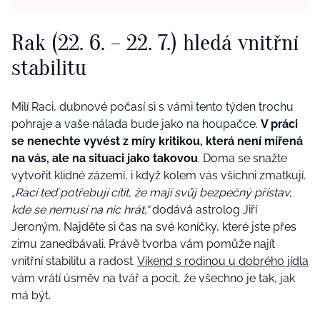
Rak (22. 6. – 22. 7.) hledá vnitřní
stabilitu
Milí Raci, dubnové počasí si s vámi tento týden trochu
pohraje a vaše nálada bude jako na houpačce.
V práci
se nenechte vyvést z míry kritikou, která není mířená
na vás, ale na situaci jako takovou
. Doma se snažte
vytvořit klidné zázemí, i když kolem vás všichni zmatkují.
„Raci teď potřebují cítit, že mají svůj bezpečný přístav,
kde se nemusí na nic hrát,“
dodává astrolog Jiří
Jeroným. Najděte si čas na své koníčky, které jste přes
zimu zanedbávali. Právě tvorba vám pomůže najít
vnitřní stabilitu a radost.
Víkend s rodinou u dobrého jídla
vám vrátí úsměv na tvář a pocit, že všechno je tak, jak
má být.