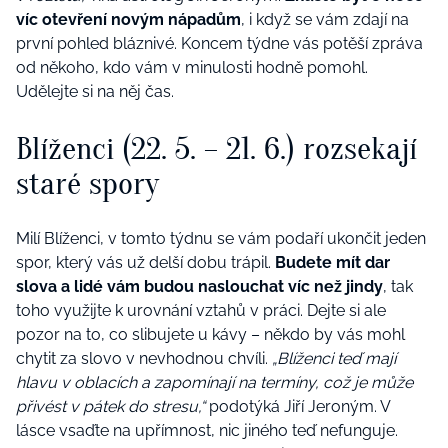
víc otevření novým nápadům
, i když se vám zdají na
první pohled bláznivé. Koncem týdne vás potěší zpráva
od někoho, kdo vám v minulosti hodně pomohl.
Udělejte si na něj čas.
Blíženci (22. 5. – 21. 6.) rozsekají
staré spory
Milí Blíženci, v tomto týdnu se vám podaří ukončit jeden
spor, který vás už delší dobu trápil.
Budete mít dar
slova a lidé vám budou naslouchat víc než jindy
, tak
toho využijte k urovnání vztahů v práci. Dejte si ale
pozor na to, co slibujete u kávy – někdo by vás mohl
chytit za slovo v nevhodnou chvíli.
„Blíženci teď mají
hlavu v oblacích a zapomínají na termíny, což je může
přivést v pátek do stresu,“
podotýká Jiří Jeroným. V
lásce vsaďte na upřímnost, nic jiného teď nefunguje.