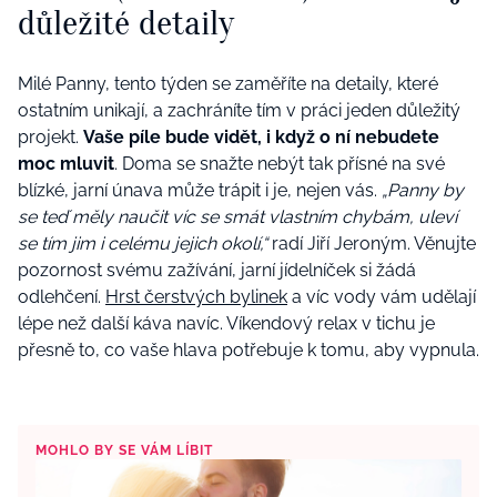
důležité detaily
Milé Panny, tento týden se zaměříte na detaily, které
ostatním unikají, a zachráníte tím v práci jeden důležitý
projekt.
Vaše píle bude vidět, i když o ní nebudete
moc mluvit
. Doma se snažte nebýt tak přísné na své
blízké, jarní únava může trápit i je, nejen vás.
„Panny by
se teď měly naučit víc se smát vlastním chybám, uleví
se tím jim i celému jejich okolí,“
radí Jiří Jeroným. Věnujte
pozornost svému zažívání, jarní jídelníček si žádá
odlehčení.
Hrst čerstvých bylinek
a víc vody vám udělají
lépe než další káva navíc. Víkendový relax v tichu je
přesně to, co vaše hlava potřebuje k tomu, aby vypnula.
MOHLO BY SE VÁM LÍBIT