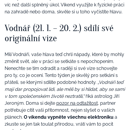
víc než další splněný úkol. Víkend využijte k fyzické práci
na zahradě nebo doma, skvěle si u toho vyčistíte hlavu.
Vodnář (21. 1. – 20. 2.) sdílí své
originální vize
Milí Vodnáři, vaše hlava teď chrlí nápady, které by mohly
změnit svět, ale v práci se setkáte s nepochopením.
Nenechte se tím odradit a raději si své vize schovejte
pro ty, co je ocení. Tento týden je skvělý pro setkání s
přáteli, se kterými sdílíte podobné hodnoty.
„Vodnáři teď
mají dar propojovat lidi, ale měli by si hlídat, aby se sami
v tom společenském životě neztratili,“
říká astrolog Jiří
Jeroným. Doma si dejte
pozor na odtažitost
, partner
potřebuje cítit vaši přítomnost, nejen slyšet o vašich
plánech.
O víkendu vypněte všechnu elektroniku
a
zkuste se jen tak toulat přírodou, vrátí vám to pocit