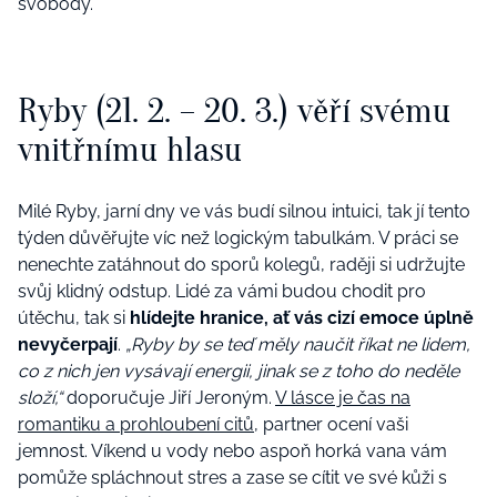
svobody.
Ryby (21. 2. – 20. 3.) věří svému
vnitřnímu hlasu
Milé Ryby, jarní dny ve vás budí silnou intuici, tak jí tento
týden důvěřujte víc než logickým tabulkám. V práci se
nenechte zatáhnout do sporů kolegů, raději si udržujte
svůj klidný odstup. Lidé za vámi budou chodit pro
útěchu, tak si
hlídejte hranice, ať vás cizí emoce úplně
nevyčerpají
.
„Ryby by se teď měly naučit říkat ne lidem,
co z nich jen vysávají energii, jinak se z toho do neděle
složí,“
doporučuje Jiří Jeroným.
V lásce je čas na
romantiku a prohloubení citů
, partner ocení vaši
jemnost. Víkend u vody nebo aspoň horká vana vám
pomůže spláchnout stres a zase se cítit ve své kůži s