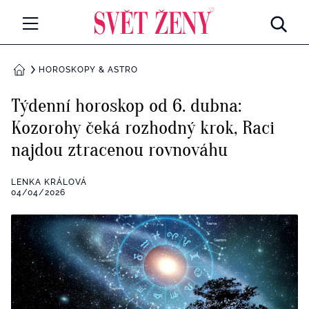
Svetzeny.cz
MÓDA A KRÁSA
HOROSKOPY & ASTRO
DOMŮ
CELEBRITY
Týdenní horoskop od 6. dubna:
Všechny kategorie
Kozorohy čeká rozhodný krok, Raci
RETROHUBKY
najdou ztracenou rovnováhu
Rozhovory
PSYCHOLOGIE
LENKA KRÁLOVÁ
Všechny kategorie
04/04/2026
ZDRAVÍ
Seberozvoj
Všechny kategorie
ZÁBAVA
Životní styl
Všechny kategorie
BYDLENÍ
Testy a kvízy
Všechny kategorie