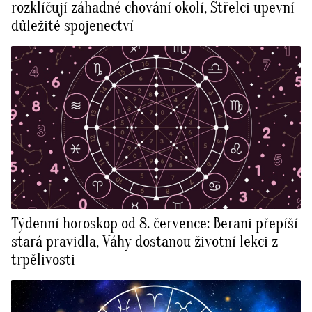
rozklíčují záhadné chování okolí, Střelci upevní
důležité spojenectví
Týdenní horoskop od 8. července: Berani přepíší
stará pravidla, Váhy dostanou životní lekci z
trpělivosti