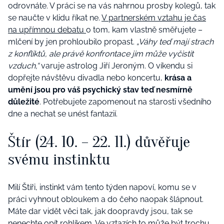
odrovnáte. V práci se na vás nahrnou prosby kolegů, tak
se naučte v klidu říkat ne.
V partnerském vztahu je čas
na upřímnou debatu
o tom, kam vlastně směřujete –
mlčení by jen prohloubilo propast.
„Váhy teď mají strach
z konfliktů, ale právě konfrontace jim může vyčistit
vzduch,“
varuje astrolog Jiří Jeroným. O víkendu si
dopřejte návštěvu divadla nebo koncertu,
krása a
umění jsou pro váš psychický stav teď nesmírně
důležité
. Potřebujete zapomenout na starosti všedního
dne a nechat se unést fantazií.
Štír (24. 10. – 22. 11.) důvěřuje
svému instinktu
Milí Štíři, instinkt vám tento týden napoví, komu se v
práci vyhnout obloukem a do čeho naopak šlápnout.
Máte dar vidět věci tak, jak doopravdy jsou, tak se
nenechte opít rohlíkem.
Ve vztazích
to může být trochu