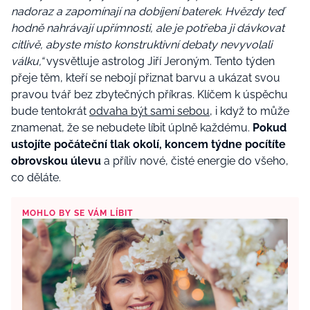
nadoraz a zapomínají na dobíjení baterek. Hvězdy teď
hodně nahrávají upřímnosti, ale je potřeba ji dávkovat
citlivě, abyste místo konstruktivní debaty nevyvolali
válku,“
vysvětluje astrolog Jiří Jeroným. Tento týden
přeje těm, kteří se nebojí přiznat barvu a ukázat svou
pravou tvář bez zbytečných příkras. Klíčem k úspěchu
bude tentokrát
odvaha být sami sebou
, i když to může
znamenat, že se nebudete líbit úplně každému.
Pokud
ustojíte počáteční tlak okolí, koncem týdne pocítíte
obrovskou úlevu
a příliv nové, čisté energie do všeho,
co děláte.
MOHLO BY SE VÁM LÍBIT