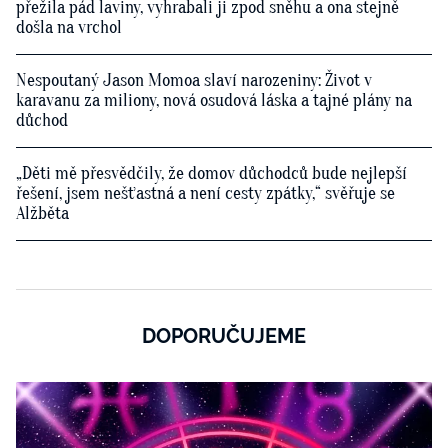
přežila pád laviny, vyhrabali ji zpod sněhu a ona stejně
došla na vrchol
Nespoutaný Jason Momoa slaví narozeniny: Život v
karavanu za miliony, nová osudová láska a tajné plány na
důchod
„Děti mě přesvědčily, že domov důchodců bude nejlepší
řešení, jsem nešťastná a není cesty zpátky,“ svěřuje se
Alžběta
DOPORUČUJEME