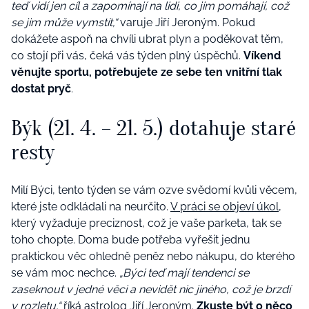
teď vidí jen cíl a zapomínají na lidi, co jim pomáhají, což
se jim může vymstít,“
varuje Jiří Jeroným. Pokud
dokážete aspoň na chvíli ubrat plyn a poděkovat těm,
co stojí při vás, čeká vás týden plný úspěchů.
Víkend
věnujte sportu, potřebujete ze sebe ten vnitřní tlak
dostat pryč
.
Býk (21. 4. – 21. 5.) dotahuje staré
resty
Milí Býci, tento týden se vám ozve svědomí kvůli věcem,
které jste odkládali na neurčito.
V práci se objeví úkol
,
který vyžaduje preciznost, což je vaše parketa, tak se
toho chopte. Doma bude potřeba vyřešit jednu
praktickou věc ohledně peněz nebo nákupu, do kterého
se vám moc nechce.
„Býci teď mají tendenci se
zaseknout v jedné věci a nevidět nic jiného, což je brzdí
v rozletu,“
říká astrolog Jiří Jeroným.
Zkuste být o něco