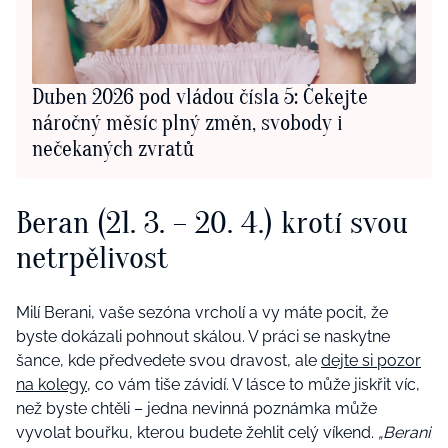
Duben 2026 pod vládou čísla 5: Čekejte
náročný měsíc plný změn, svobody i
nečekaných zvratů
Beran (21. 3. – 20. 4.) krotí svou
netrpělivost
Milí Berani, vaše sezóna vrcholí a vy máte pocit, že
byste dokázali pohnout skálou. V práci se naskytne
šance, kde předvedete svou dravost, ale
dejte si pozor
na kolegy
, co vám tiše závidí. V lásce to může jiskřit víc,
než byste chtěli – jedna nevinná poznámka může
vyvolat bouřku, kterou budete žehlit celý víkend.
„Berani