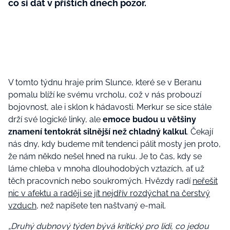
co si dát v příštích dnech pozor.
V tomto týdnu hraje prim Slunce, které se v Beranu
pomalu blíží ke svému vrcholu, což v nás probouzí
bojovnost, ale i sklon k hádavosti. Merkur se sice stále
drží své logické linky, ale
emoce budou u většiny
znamení tentokrát silnější než chladný kalkul
. Čekají
nás dny, kdy budeme mít tendenci pálit mosty jen proto,
že nám někdo nešel hned na ruku. Je to čas, kdy se
láme chleba v mnoha dlouhodobých vztazích, ať už
těch pracovních nebo soukromých. Hvězdy radí
neřešit
nic v afektu a raději se jít nejdřív rozdýchat na čerstvý
vzduch
, než napíšete ten naštvaný e-mail.
„Druhý dubnový týden bývá kritický pro lidi, co jedou