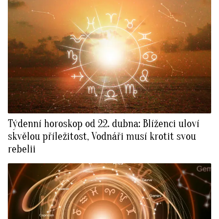
Týdenní horoskop od 22. dubna: Blíženci uloví
skvělou příležitost, Vodnáři musí krotit svou
rebelii