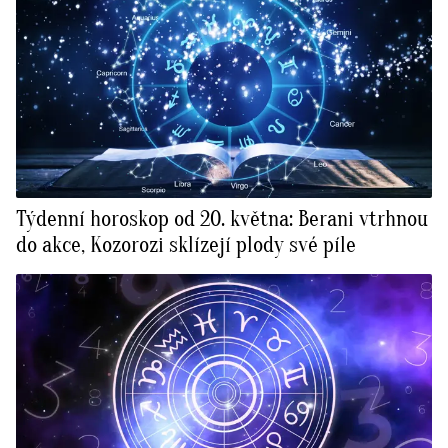
Týdenní horoskop od 20. května: Berani vtrhnou
do akce, Kozorozi sklízejí plody své píle