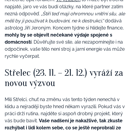
napjaté, jaro ve vás budí otázky, na které partner zatím
nezná odpověď.
„Štíři teď mají ohromnou vnitřní sílu, ale
měli by ji používat k budování, ne k destrukci,“
dodává
astrolog Jiří Jeroným. Koncem týdne si hlídejte finance,
mohly by se objevit nečekané výdaje spojené s
domácností
. Důvěřujte své síle, ale nezapomínejte i na
odpočinek, vaše tělo není stroj a jarní energie vás může
rychle vyčerpat.
Střelec (23. 11. – 21. 12.) vyráží za
novou výzvou
Milí Střelci, chuť na změnu vás tento týden nenechá v
klidu a nejraději byste hned někam vyrazili. Pokud vás v
práci drží rutina, najděte si aspoň drobný projekt, který
vás bude bavit.
Vaše nadšení je nakažlivé, tak zkuste
rozhýbat i lidi kolem sebe, co se ještě neprobrali ze