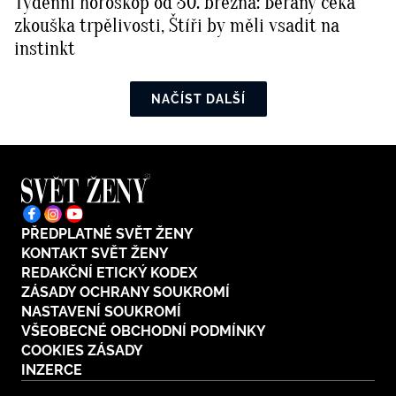
Týdenní horoskop od 30. března: Berany čeká
zkouška trpělivosti, Štíři by měli vsadit na
instinkt
NAČÍST DALŠÍ
PŘEDPLATNÉ SVĚT ŽENY
KONTAKT SVĚT ŽENY
REDAKČNÍ ETICKÝ KODEX
ZÁSADY OCHRANY SOUKROMÍ
NASTAVENÍ SOUKROMÍ
VŠEOBECNÉ OBCHODNÍ PODMÍNKY
COOKIES ZÁSADY
INZERCE