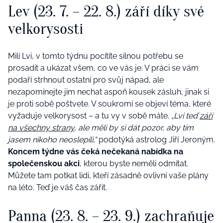
Lev (23. 7. – 22. 8.) září díky své
velkorysosti
Milí Lvi, v tomto týdnu pocítíte silnou potřebu se
prosadit a ukázat všem, co ve vás je. V práci se vám
podaří strhnout ostatní pro svůj nápad, ale
nezapomínejte jim nechat aspoň kousek zásluh, jinak si
je proti sobě poštvete. V soukromí se objeví téma, které
vyžaduje velkorysost – a tu vy v sobě máte.
„Lvi teď
září
na všechny strany
, ale měli by si dát pozor, aby tím
jasem nikoho neoslepili,“
podotýká astrolog Jiří Jeroným.
Koncem týdne vás čeká nečekaná nabídka na
společenskou akci
, kterou byste neměli odmítat.
Můžete tam potkat lidi, kteří zásadně ovlivní vaše plány
na léto. Teď je váš čas zářit.
Panna (23. 8. – 23. 9.) zachraňuje