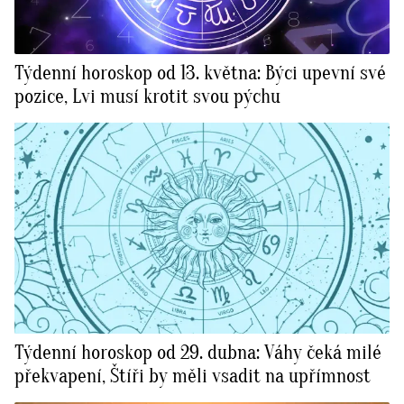
Týdenní horoskop od 13. května: Býci upevní své
pozice, Lvi musí krotit svou pýchu
Týdenní horoskop od 29. dubna: Váhy čeká milé
překvapení, Štíři by měli vsadit na upřímnost