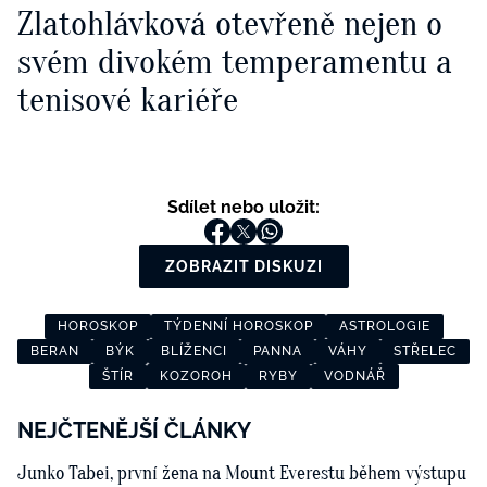
Zlatohlávková otevřeně nejen o
svém divokém temperamentu a
tenisové kariéře
Sdílet nebo uložit:
ZOBRAZIT DISKUZI
HOROSKOP
TÝDENNÍ HOROSKOP
ASTROLOGIE
BERAN
BÝK
BLÍŽENCI
PANNA
VÁHY
STŘELEC
ŠTÍR
KOZOROH
RYBY
VODNÁŘ
NEJČTENĚJŠÍ ČLÁNKY
Junko Tabei, první žena na Mount Everestu během výstupu