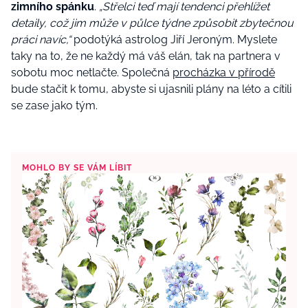
zimního spánku
.
„Střelci teď mají tendenci přehlížet
detaily, což jim může v půlce týdne způsobit zbytečnou
práci navíc,“
podotýká astrolog Jiří Jeroným. Myslete
taky na to, že ne každý má váš elán, tak na partnera v
sobotu moc netlačte. Společná
procházka v přírodě
bude stačit k tomu, abyste si ujasnili plány na léto a cítili
se zase jako tým.
MOHLO BY SE VÁM LÍBIT