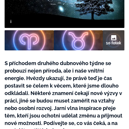
BurdaMedia
Tvoření
Extra
SVĚT ŽENY - 599 KČ
Rady a tipy
ROČNÍ PŘEDPLATNÉ SVĚT ŽENY +
SADA PRODUKTŮ MANA (10 ks)
10 fotek
S příchodem druhého dubnového týdne se
probouzí nejen příroda, ale i naše vnitřní
energie. Hvězdy ukazují, že právě teď je čas
postavit se čelem k věcem, které jsme dlouho
odkládali. Některé znamení čekají nové výzvy v
práci, jiné se budou muset zaměřit na vztahy
nebo osobní rozvoj. Jarní vlna inspirace přeje
těm, kteří jsou ochotni udělat změnu a přijmout
nové možnosti. Podívejte se, co vás čeká, a na