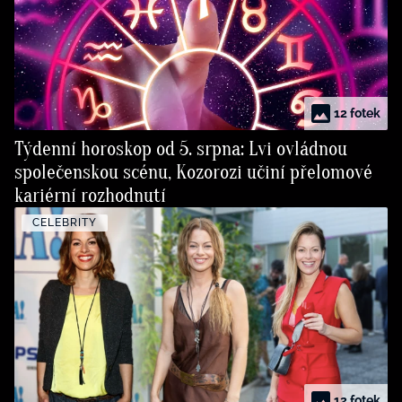
12 fotek
Týdenní horoskop od 5. srpna: Lvi ovládnou
společenskou scénu, Kozorozi učiní přelomové
kariérní rozhodnutí
CELEBRITY
12 fotek