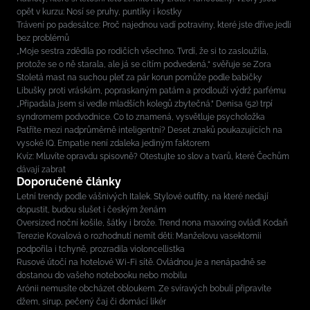
opět v kurzu: Nosí se pruhy, puntíky i kostky
Trávení po padesátce: Proč najednou vadí potraviny, které jste dříve jedli
bez problémů
„Moje sestra zdědila po rodičích všechno. Tvrdí, že si to zasloužila,
protože se o ně starala, ale já se cítím podvedená,“ svěřuje se Zora
Stoletá mast na suchou pleť za pár korun pomůže podle babičky
Libušky proti vráskám, popraskaným patám a prodlouží výdrž parfému
„Připadala jsem si vedle mladších kolegů zbytečná.“ Denisa (52) trpí
syndromem podvodnice. Co to znamená, vysvětluje psycholožka
Patříte mezi nadprůměrně inteligentní? Deset znaků poukazujících na
vysoké IQ. Empatie není zdaleka jediným faktorem
Kvíz: Mluvíte opravdu spisovně? Otestujte 10 slov a tvarů, které Čechům
dávají zabrat
Doporučené články
Letní trendy podle vášnivých Italek. Stylové outfity, na které nedají
dopustit, budou slušet i českým ženám
Oversized noční košile, šátky i brože. Trend nona maxxing ovládl Kodaň
Terezie Kovalová o rozhodnutí nemít děti: Manželovu vasektomii
podpořila i tchyně, prozradila violoncellistka
Rusové útočí na hotelové Wi-Fi sítě. Ovládnou je a nenápadně se
dostanou do vašeho notebooku nebo mobilu
Arónii nemusíte obcházet obloukem. Ze svíravých bobulí připravíte
džem, sirup, pečený čaj či domácí likér