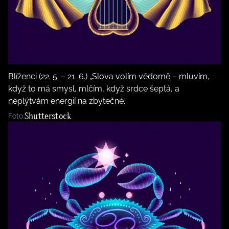
Blíženci (22. 5. – 21. 6.) „Slova volím vědomě – mluvím,
když to má smysl, mlčím, když srdce šeptá, a
neplýtvám energií na zbytečné.“
Shutterstock
Foto: