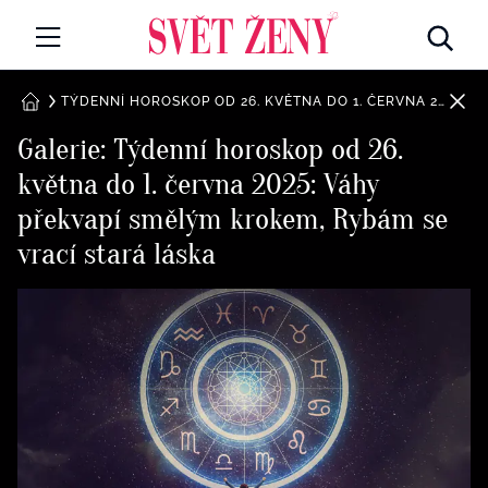
Svetzeny.cz
MÓDA A KRÁSA
TÝDENNÍ HOROSKOP OD 26. KVĚTNA DO 1. ČERVNA 2025: VÁHY PŘEKVAPÍ SMĚLÝM KROKEM, RYBÁM SE VRACÍ STARÁ LÁSKA
DOMŮ
Galerie: Týdenní horoskop od 26.
CELEBRITY
května do 1. června 2025: Váhy
Všechny kategorie
RETROHUBKY
překvapí smělým krokem, Rybám se
Rozhovory
vrací stará láska
PSYCHOLOGIE
Všechny kategorie
ZDRAVÍ
Seberozvoj
Všechny kategorie
ZÁBAVA
Životní styl
Všechny kategorie
BYDLENÍ
Testy a kvízy
Všechny kategorie