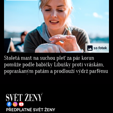
10 fotek
Stoletá mast na suchou pleť za pár korun
pomůže podle babičky Libušky proti vráskám,
popraskaným patám a prodlouží výdrž parfému
PŘEDPLATNÉ SVĚT ŽENY