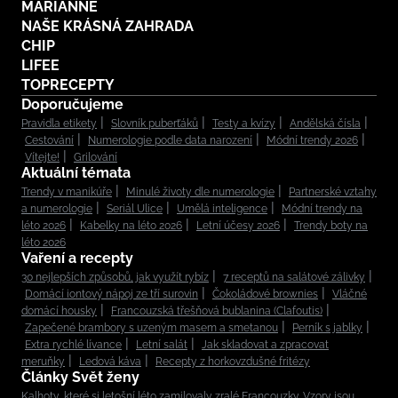
MARIANNE
NAŠE KRÁSNÁ ZAHRADA
CHIP
LIFEE
TOPRECEPTY
Doporučujeme
Pravidla etikety
Slovník puberťáků
Testy a kvízy
Andělská čísla
Cestování
Numerologie podle data narození
Módní trendy 2026
Vítejte!
Grilování
Aktuální témata
Trendy v manikúře
Minulé životy dle numerologie
Partnerské vztahy
a numerologie
Seriál Ulice
Umělá inteligence
Módní trendy na
léto 2026
Kabelky na léto 2026
Letní účesy 2026
Trendy boty na
léto 2026
Vaření a recepty
30 nejlepších způsobů, jak využít rybíz
7 receptů na salátové zálivky
Domácí iontový nápoj ze tří surovin
Čokoládové brownies
Vláčné
domácí housky
Francouzská třešňová bublanina (Clafoutis)
Zapečené brambory s uzeným masem a smetanou
Perník s jablky
Extra rychlé lívance
Letní salát
Jak skladovat a zpracovat
meruňky
Ledová káva
Recepty z horkovzdušné fritézy
Články Svět ženy
Kalhoty, které si letošní léto zamilovaly zralé Francouzky. Vzory jsou