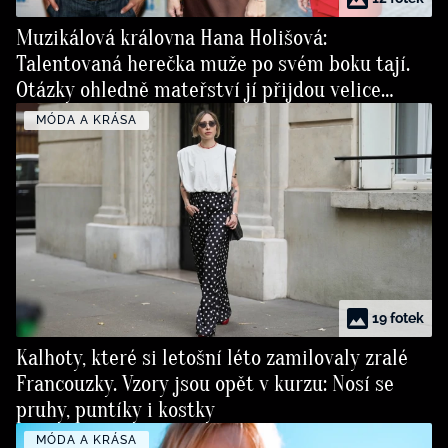
Muzikálová královna Hana Holišová:
Talentovaná herečka muže po svém boku tají.
Otázky ohledně mateřství jí přijdou velice
nezdvořilé
MÓDA A KRÁSA
19 fotek
Kalhoty, které si letošní léto zamilovaly zralé
Francouzky. Vzory jsou opět v kurzu: Nosí se
pruhy, puntíky i kostky
MÓDA A KRÁSA