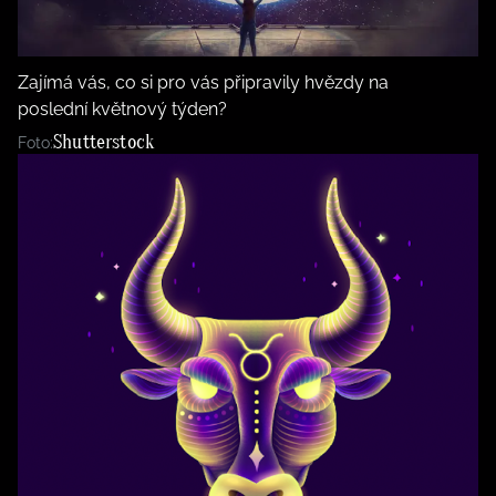
BurdaMedia
Tvoření
Extra
SVĚT ŽENY - 599 KČ
Rady a tipy
Zajímá vás, co si pro vás připravily hvězdy na
ROČNÍ PŘEDPLATNÉ SVĚT ŽENY +
poslední květnový týden?
SADA PRODUKTŮ MANA (10 ks)
Shutterstock
Foto: