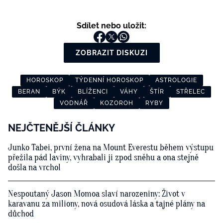
Sdílet nebo uložit:
ZOBRAZIT DISKUZI
HOROSKOP
TÝDENNÍ HOROSKOP
ASTROLOGIE
BERAN
BÝK
BLÍŽENCI
VÁHY
ŠTÍR
STŘELEC
VODNÁŘ
KOZOROH
RYBY
NEJČTENĚJŠÍ ČLÁNKY
Junko Tabei, první žena na Mount Everestu během výstupu
přežila pád laviny, vyhrabali ji zpod sněhu a ona stejně
došla na vrchol
Nespoutaný Jason Momoa slaví narozeniny: Život v
karavanu za miliony, nová osudová láska a tajné plány na
důchod