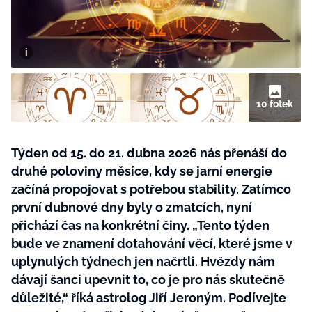
BurdaMedia
Tvoření
Extra
SVĚT ŽENY - 599 KČ
Rady a tipy
ROČNÍ PŘEDPLATNÉ SVĚT ŽENY +
SADA PRODUKTŮ MANA (10 ks)
10 fotek
Týden od 15. do 21. dubna 2026 nás přenáší do
druhé poloviny měsíce, kdy se jarní energie
začíná propojovat s potřebou stability. Zatímco
první dubnové dny byly o zmatcích, nyní
přichází čas na konkrétní činy. „Tento týden
bude ve znamení dotahování věcí, které jsme v
uplynulých týdnech jen načrtli. Hvězdy nám
dávají šanci upevnit to, co je pro nás skutečně
důležité,“ říká astrolog Jiří Jeroným. Podívejte