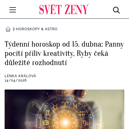
Svetzeny.cz
MÓDA A KRÁSA
HOROSKOPY & ASTRO
DOMŮ
CELEBRITY
Týdenní horoskop od 15. dubna: Panny
Všechny kategorie
pocítí příliv kreativity, Ryby čeká
RETROHUBKY
důležité rozhodnutí
Rozhovory
PSYCHOLOGIE
LENKA KRÁLOVÁ
Všechny kategorie
14/04/2026
ZDRAVÍ
Seberozvoj
Všechny kategorie
ZÁBAVA
Životní styl
Všechny kategorie
BYDLENÍ
Testy a kvízy
Všechny kategorie