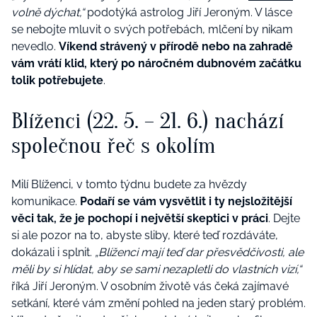
volně dýchat,“
podotýká astrolog Jiří Jeroným. V lásce
se nebojte mluvit o svých potřebách, mlčení by nikam
nevedlo.
Víkend strávený v přírodě nebo na zahradě
vám vrátí klid, který po náročném dubnovém začátku
tolik potřebujete
.
Blíženci (22. 5. – 21. 6.) nachází
společnou řeč s okolím
Milí Blíženci, v tomto týdnu budete za hvězdy
komunikace.
Podaří se vám vysvětlit i ty nejsložitější
věci tak, že je pochopí i největší skeptici v práci
. Dejte
si ale pozor na to, abyste sliby, které teď rozdáváte,
dokázali i splnit.
„Blíženci mají teď dar přesvědčivosti, ale
měli by si hlídat, aby se sami nezapletli do vlastních vizí,“
říká Jiří Jeroným. V osobním životě vás čeká zajímavé
setkání, které vám změní pohled na jeden starý problém.