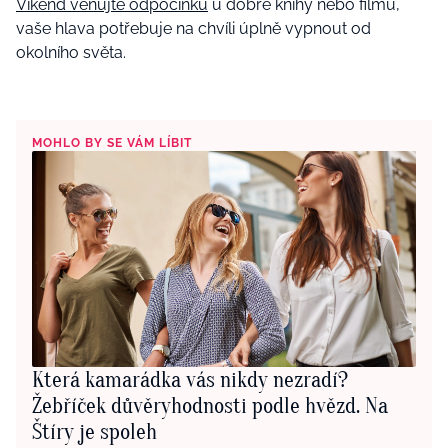
Víkend věnujte odpočinku
u dobré knihy nebo filmu,
vaše hlava potřebuje na chvíli úplně vypnout od
okolního světa.
MOHLO BY SE VÁM LÍBIT
Která kamarádka vás nikdy nezradí?
Žebříček důvěryhodnosti podle hvězd. Na
Štíry je spoleh