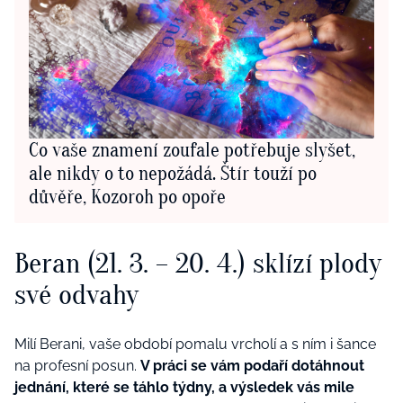
Co vaše znamení zoufale potřebuje slyšet,
ale nikdy o to nepožádá. Štír touží po
důvěře, Kozoroh po opoře
Beran (21. 3. – 20. 4.) sklízí plody
své odvahy
Milí Berani, vaše období pomalu vrcholí a s ním i šance
na profesní posun.
V práci se vám podaří dotáhnout
jednání, které se táhlo týdny, a výsledek vás mile