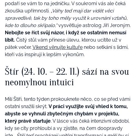
podaří se vám to na jedničku. V soukromí vás ale čeká
zkouška upřímnosti.
„Váhy teď mají dar vidět věci
spravedlivě, tak by toho měly využít k urovnání vztahů,
kde to dlouho skřípalo,“
vysvětluje astrolog Jiří Jeroným.
Nebojte se říct svůj názor, i když se ostatním nemusí
líbit.
Čistý stůl vám přinese úlevu, kterou ucítíte už v
pátek večer.
Víkend věnujte kultuře
nebo setkání s lidmi,
kteří vás inspirují k lepším výkonům.
Štír (24. 10. – 22. 11.) sází na svou
neomylnou intuici
Milí Štíři, tento týden prokouknete něco, co se před vámi
ostatní snažili skrýt.
V práci využijte svůj vhled k tomu,
abyste se vyhnuli zbytečným chybám v projektu,
který právě startuje
. V lásce vás čeká intenzivní období,
kdy se city prohloubí a vy zjistíte, na čem doopravdy
jste.
„Štíři teď procházejí vnitřní transformací a měli by si