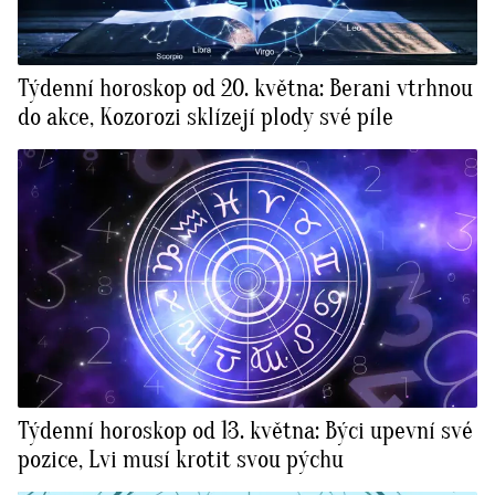
Týdenní horoskop od 20. května: Berani vtrhnou
do akce, Kozorozi sklízejí plody své píle
Týdenní horoskop od 13. května: Býci upevní své
pozice, Lvi musí krotit svou pýchu