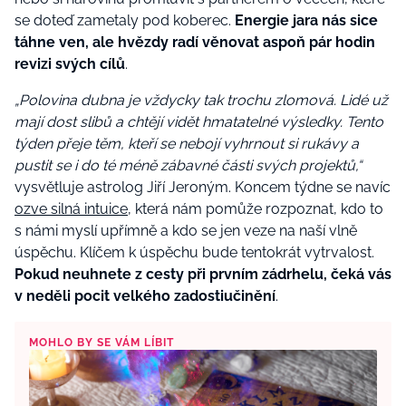
se doteď zametaly pod koberec.
Energie jara nás sice
táhne ven, ale hvězdy radí věnovat aspoň pár hodin
revizi svých cílů
.
„Polovina dubna je vždycky tak trochu zlomová. Lidé už
mají dost slibů a chtějí vidět hmatatelné výsledky. Tento
týden přeje těm, kteří se nebojí vyhrnout si rukávy a
pustit se i do té méně zábavné části svých projektů,“
vysvětluje astrolog Jiří Jeroným. Koncem týdne se navíc
ozve silná intuice
, která nám pomůže rozpoznat, kdo to
s námi myslí upřímně a kdo se jen veze na naší vlně
úspěchu. Klíčem k úspěchu bude tentokrát vytrvalost.
Pokud neuhnete z cesty při prvním zádrhelu, čeká vás
v neděli pocit velkého zadostiučinění
.
MOHLO BY SE VÁM LÍBIT