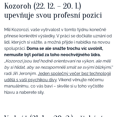
Kozoroh (22. 12. – 20. 1.)
upevňuje svou profesní pozici
Milí Kozorozi, vaše vytrvalost v tomto týdnu konečně
přinese konkrétní výsledky. V práci se dočkáte uznání od
lidí, kterých si vážíte, a možná přijde i nabídka na novou
spolupráci.
Doma se ale snažte trochu víc uvolnit,
nemusíte být pořád za toho neochvějného lídra.
„Kozorozi jsou teď hodně orientovaní na výkon, ale měli
by si hlídat, aby se nezapomněli smát se svými blízkými,“
radí Jiří Jeroným.
Jeden společný večer bez technologií
udělá s vaší psychikou divy
. Víkend věnujte něčemu
manuálnímu, co vás baví – skvěle si u toho vyčistíte
hlavu a naberete síly.