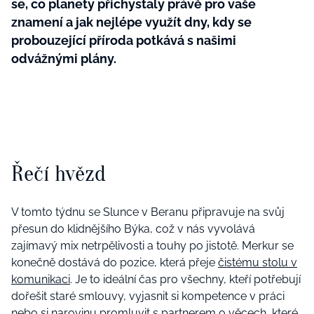
se, co planety přichystaly právě pro vaše
znamení a jak nejlépe využít dny, kdy se
probouzející příroda potkává s našimi
odvážnými plány.
Řečí hvězd
V tomto týdnu se Slunce v Beranu připravuje na svůj
přesun do klidnějšího Býka, což v nás vyvolává
zajímavý mix netrpělivosti a touhy po jistotě. Merkur se
konečně dostává do pozice, která přeje
čistému stolu v
komunikaci
. Je to ideální čas pro všechny, kteří potřebují
dořešit staré smlouvy, vyjasnit si kompetence v práci
nebo si narovinu promluvit s partnerem o věcech, které