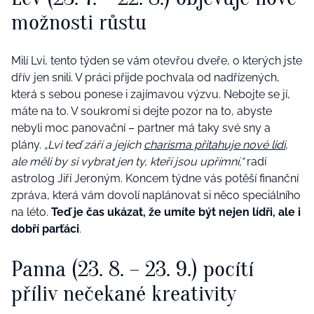
možnosti růstu
Milí Lvi, tento týden se vám otevřou dveře, o kterých jste
dřív jen snili. V práci přijde pochvala od nadřízených,
která s sebou ponese i zajímavou výzvu. Nebojte se jí,
máte na to. V soukromí si dejte pozor na to, abyste
nebyli moc panovační – partner má taky své sny a
plány.
„Lvi teď září a jejich
charisma přitahuje nové lidi
,
ale měli by si vybrat jen ty, kteří jsou upřímní,“
radí
astrolog Jiří Jeroným. Koncem týdne vás potěší finanční
zpráva, která vám dovolí naplánovat si něco speciálního
na léto.
Teď je čas ukázat, že umíte být nejen lídři, ale i
dobří parťáci
.
Panna (23. 8. – 23. 9.) pocítí
příliv nečekané kreativity