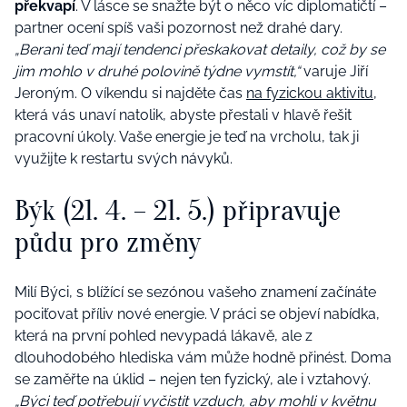
překvapí
. V lásce se snažte být o něco víc diplomatičtí –
partner ocení spíš vaši pozornost než drahé dary.
„Berani teď mají tendenci přeskakovat detaily, což by se
jim mohlo v druhé polovině týdne vymstít,“
varuje Jiří
Jeroným. O víkendu si najděte čas
na fyzickou aktivitu
,
která vás unaví natolik, abyste přestali v hlavě řešit
pracovní úkoly. Vaše energie je teď na vrcholu, tak ji
využijte k restartu svých návyků.
Býk (21. 4. – 21. 5.) připravuje
půdu pro změny
Milí Býci, s blížící se sezónou vašeho znamení začínáte
pociťovat příliv nové energie. V práci se objeví nabídka,
která na první pohled nevypadá lákavě, ale z
dlouhodobého hlediska vám může hodně přinést. Doma
se zaměřte na úklid – nejen ten fyzický, ale i vztahový.
„Býci teď potřebují vyčistit vzduch, aby mohli
v květnu