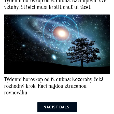
Týdenní horoskop od 8. dubna: Raci upevní své
vztahy, Střelci musí krotit chuť utrácet
Týdenní horoskop od 6. dubna: Kozorohy čeká
rozhodný krok, Raci najdou ztracenou
rovnováhu
NAČÍST DALŠÍ