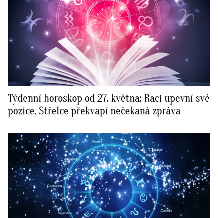
Týdenní horoskop od 27. května: Raci upevní své
pozice, Střelce překvapí nečekaná zpráva