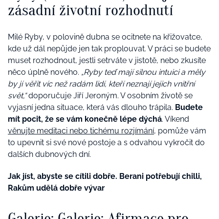
zásadní životní rozhodnutí
Milé Ryby, v polovině dubna se ocitnete na křižovatce,
kde už dál nepůjde jen tak proplouvat. V práci se budete
muset rozhodnout, jestli setrváte v jistotě, nebo zkusíte
něco úplně nového.
„Ryby teď mají silnou intuici a měly
by jí věřit víc než radám lidí, kteří neznají jejich vnitřní
svět,“
doporučuje Jiří Jeroným. V osobním životě se
vyjasní jedna situace, která vás dlouho trápila.
Budete
mít pocit, že se vám konečně lépe dýchá
. Víkend
věnujte meditaci nebo tichému rozjímání
, pomůže vám
to upevnit si své nové postoje a s odvahou vykročit do
dalších dubnových dní.
Jak jíst, abyste se cítili dobře. Berani potřebují chilli,
Rakům udělá dobře vývar
Galerie: Galerie: Afirmace pro