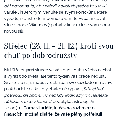
dát pozor na to, aby nebyli k okolí zbytečně kousaví,“
varuje Jiří Jeroným. Věnujte se svým koníčkům, které
vyžadují soustředění, pomůže vám to vybalancovat
silné emoce. Víkendový pobyt
v tichém lese
vám dodá
novou sílu.
Střelec (23. 11. – 21. 12.) krotí svou
chuť po dobrodružství
Milí Střelci, jarní slunce ve vás budí touhu všeho nechat
a vyrazit do světa, ale tento týden vás práce nepustí.
Snažte se najít radost v detailech své každodenní rutiny,
jinak budete
na kolegy zbytečně rýpaví
.
„Střelci teď
potřebují disciplínu víc než kdy jindy, aby jim neutekla
důležitá šance v kariéře,“
podotýká astrolog Jiří
Jeroným.
Doma si udělejte čas na rozhovor o
financích, možná zjistíte, že vaše plány potřebují