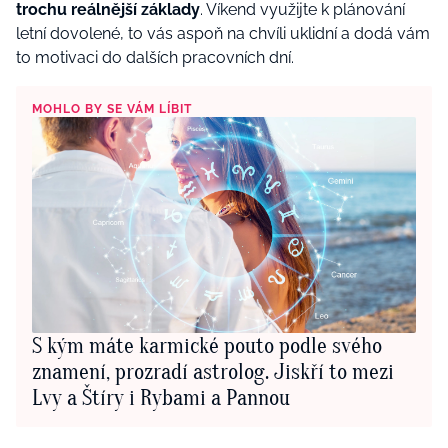
trochu reálnější základy
. Víkend využijte k plánování
letní dovolené, to vás aspoň na chvíli uklidní a dodá vám
to motivaci do dalších pracovních dní.
MOHLO BY SE VÁM LÍBIT
S kým máte karmické pouto podle svého
znamení, prozradí astrolog. Jiskří to mezi
Lvy a Štíry i Rybami a Pannou