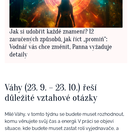
Jak si udobřit každé znamení? 12
zaručených způsobů, jak říct „promiň“:
Vodnář vás chce změnit, Panna vyžaduje
detaily
Váhy (23. 9. – 23. 10.) řeší
důležité vztahové otázky
Milé Váhy, v tomto týdnu se budete muset rozhodnout,
komu věnujete svůj čas a energii. V práci se objeví
situace, kde budete muset zastat roli vyjednavače, a