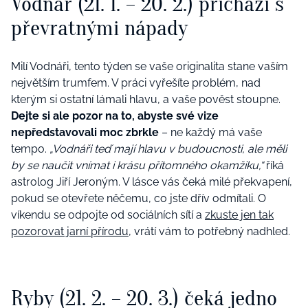
Vodnář (21. 1. – 20. 2.) přichází s
převratnými nápady
Milí Vodnáři, tento týden se vaše originalita stane vaším
největším trumfem. V práci vyřešíte problém, nad
kterým si ostatní lámali hlavu, a vaše pověst stoupne.
Dejte si ale pozor na to, abyste své vize
nepředstavovali moc zbrkle
– ne každý má vaše
tempo.
„Vodnáři teď mají hlavu v budoucnosti, ale měli
by se naučit vnímat i krásu přítomného okamžiku,“
říká
astrolog Jiří Jeroným. V lásce vás čeká milé překvapení,
pokud se otevřete něčemu, co jste dřív odmítali. O
víkendu se odpojte od sociálních sítí a
zkuste jen tak
pozorovat jarní přírodu
, vrátí vám to potřebný nadhled.
Ryby (21. 2. – 20. 3.) čeká jedno