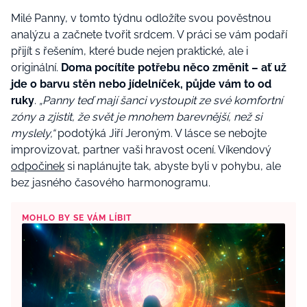
Milé Panny, v tomto týdnu odložíte svou pověstnou
analýzu a začnete tvořit srdcem. V práci se vám podaří
přijít s řešením, které bude nejen praktické, ale i
originální.
Doma pocítíte potřebu něco změnit – ať už
jde o barvu stěn nebo jídelníček, půjde vám to od
ruky
.
„Panny teď mají šanci vystoupit ze své komfortní
zóny a zjistit, že svět je mnohem barevnější, než si
myslely,“
podotýká Jiří Jeroným. V lásce se nebojte
improvizovat, partner vaši hravost ocení. Víkendový
odpočinek
si naplánujte tak, abyste byli v pohybu, ale
bez jasného časového harmonogramu.
MOHLO BY SE VÁM LÍBIT