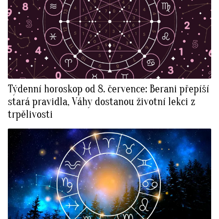
Týdenní horoskop od 8. července: Berani přepíší
stará pravidla, Váhy dostanou životní lekci z
trpělivosti