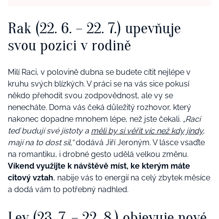
Rak (22. 6. – 22. 7.) upevňuje
svou pozici v rodině
Milí Raci, v polovině dubna se budete cítit nejlépe v
kruhu svých blízkých. V práci se na vás sice pokusí
někdo přehodit svou zodpovědnost, ale vy se
nenecháte. Doma vás čeká důležitý rozhovor, který
nakonec dopadne mnohem lépe, než jste čekali.
„Raci
teď budují své jistoty a
měli by si věřit víc než kdy jindy
,
mají na to dost sil,“
dodává Jiří Jeroným. V lásce vsaďte
na romantiku, i drobné gesto udělá velkou změnu.
Víkend využijte k návštěvě míst, ke kterým máte
citový vztah
, nabije vás to energií na celý zbytek měsíce
a dodá vám to potřebný nadhled.
Lev (23. 7. – 22. 8.) objevuje nové