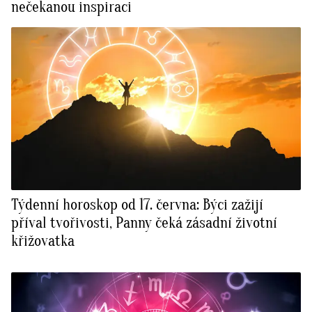
nečekanou inspiraci
Týdenní horoskop od 17. června: Býci zažijí
příval tvořivosti, Panny čeká zásadní životní
křižovatka