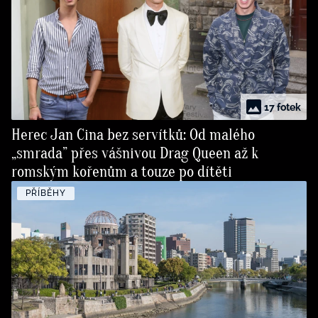
17 fotek
Herec Jan Cina bez servítků: Od malého
„smrada” přes vášnivou Drag Queen až k
romským kořenům a touze po dítěti
PŘÍBĚHY