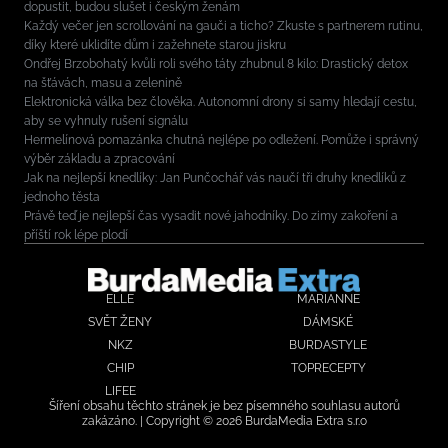
dopustit, budou slušet i českým ženám
Každý večer jen scrollování na gauči a ticho? Zkuste s partnerem rutinu,
díky které uklidíte dům i zažehnete starou jiskru
Ondřej Brzobohatý kvůli roli svého táty zhubnul 8 kilo: Drastický detox
na šťávách, masu a zelenině
Elektronická válka bez člověka. Autonomní drony si samy hledají cestu,
aby se vyhnuly rušení signálu
Hermelínová pomazánka chutná nejlépe po odležení. Pomůže i správný
výběr základu a zpracování
Jak na nejlepší knedlíky: Jan Punčochář vás naučí tři druhy knedlíků z
jednoho těsta
Právě teď je nejlepší čas vysadit nové jahodníky. Do zimy zakoření a
příští rok lépe plodí
ELLE
MARIANNE
SVĚT ŽENY
DÁMSKÉ
NKZ
BURDASTYLE
CHIP
TOPRECEPTY
LIFEE
Šíření obsahu těchto stránek je bez písemného souhlasu autorů
zakázáno. | Copyright © 2026 BurdaMedia Extra s.r.o