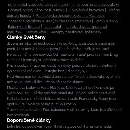
30 nejlepších způsobů, jak využít rybíz
7 receptů na salátové zálivky
Domácí iontový nápoj ze tří surovin
Čokoládové brownies
Vláčné
domácí housky
Francouzská třešňová bublanina (Clafoutis)
Zapečené brambory s uzeným masem a smetanou
Perník s jablky
Extra rychlé lívance
Letní salát
Jak skladovat a zpracovat
meruňky
Ledová káva
Recepty z horkovzdušné fritézy
Články Svět ženy
„Dcera mi řekla, že nechce žít jako já. Po čtyřiceti letech práce mám
pocit, že si neváží toho, co jsem jí chtěl předat,“ svěřuje se Karel
Herec Jan Cina bez servítků: Od malého „smrada” přes vášnivou Drag
Queen až k romským kořenům a touze po dítěti
Kvíz z českých frazémů: Každý je někdy používá, ale jejich skutečný
význam zná málokdo. Obstojíte bez jediné chyby?
Nad Hirošimou se rozsvítilo druhé slunce. To, co následovalo, bylo horší
než peklo. Přeživší říkali, že na ně spadlo slunce
Muzikálová královna Hana Holišová: Talentovaná herečka muže po
svém boku tají. Otázky ohledně mateřství jí přijdou velice nezdvořilé
Kalhoty, které si letošní léto zamilovaly zralé Francouzky. Vzory jsou
opět v kurzu: Nosí se pruhy, puntíky i kostky
Trávení po padesátce: Proč najednou vadí potraviny, které jste dříve jedli
bez problémů
Doporučené články
Letní trendy podle vášnivých Italek. Stylové outfity, na které nedají