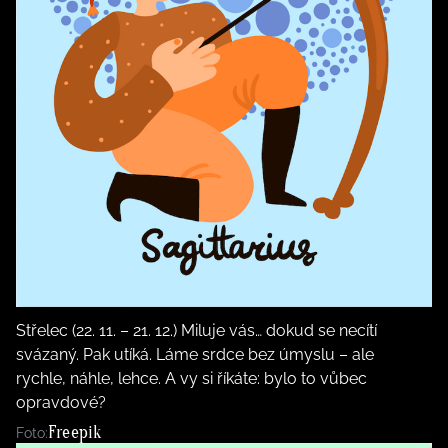
Střelec (22. 11. – 21. 12.) Miluje vás… dokud se necítí
svázaný. Pak utíká. Láme srdce bez úmyslu – ale
rychle, náhle, lehce. A vy si říkáte: bylo to vůbec
opravdové?
Freepik
Foto: