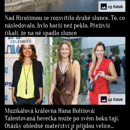
15 fotek
Nad Hirošimou se rozsvítilo druhé slunce. To, co
následovalo, bylo horší než peklo. Přeživší
říkali, že na ně spadlo slunce
CELEBRITY
12 fotek
Muzikálová královna Hana Holišová:
Talentovaná herečka muže po svém boku tají.
Otázky ohledně mateřství jí přijdou velice