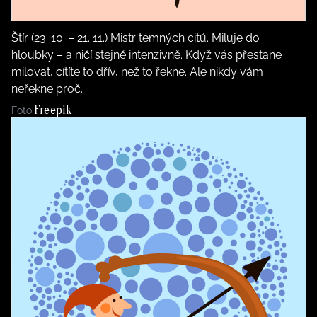
Štír (23. 10. – 21. 11.) Mistr temných citů. Miluje do
hloubky – a ničí stejně intenzivně. Když vás přestane
milovat, cítíte to dřív, než to řekne. Ale nikdy vám
neřekne proč.
Freepik
Foto: