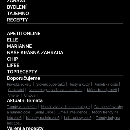
ZÁBAVA
BYDLENÍ
TAJEMNO
RECEPTY
APETITONLINE
ELLE
MARIANNE
NAŠE KRÁSNÁ ZAHRADA
CHIP
LIFEE
TOPRECEPTY
Doporučujeme
Pravidla etikety
Slovník puberťáků
Testy a kvízy
Andělská čísla
Cestování
Numerologie podle data narození
Módní trendy 2026
Vítejte!
Grilování
Aktuální témata
Trendy v manikúře
Minulé životy dle numerologie
Partnerské vztahy
a numerologie
Seriál Ulice
Umělá inteligence
Módní trendy na
léto 2026
Kabelky na léto 2026
Letní účesy 2026
Trendy boty na
léto 2026
Vaření a recepty