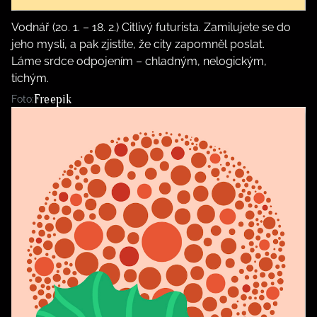
Vodnář (20. 1. – 18. 2.) Citlivý futurista. Zamilujete se do
jeho mysli, a pak zjistíte, že city zapomněl poslat.
Láme srdce odpojením – chladným, nelogickým,
tichým.
Freepik
Foto: