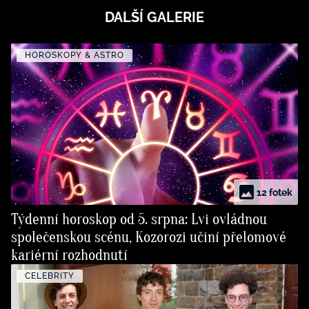
DALŠÍ GALERIE
HOROSKOPY & ASTRO
12 fotek
Týdenní horoskop od 5. srpna: Lvi ovládnou
společenskou scénu, Kozorozi učiní přelomové
kariérní rozhodnutí
CELEBRITY