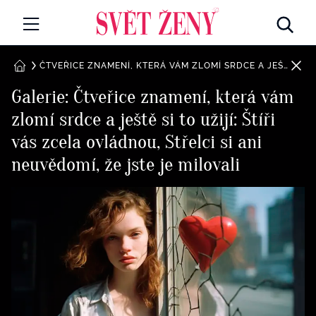
Svetzeny.cz
MÓDA A KRÁSA
ČTVEŘICE ZNAMENÍ, KTERÁ VÁM ZLOMÍ SRDCE A JEŠTĚ SI TO UŽIJÍ: ŠTÍŘI VÁS ZCELA OVLÁDNOU, STŘELCI SI ANI NEUVĚDOMÍ, ŽE JSTE JE MILOVALI
DOMŮ
Galerie: Čtveřice znamení, která vám
CELEBRITY
zlomí srdce a ještě si to užijí: Štíři
Všechny kategorie
RETROHUBKY
vás zcela ovládnou, Střelci si ani
Rozhovory
neuvědomí, že jste je milovali
PSYCHOLOGIE
Všechny kategorie
ZDRAVÍ
Seberozvoj
Všechny kategorie
ZÁBAVA
Životní styl
Všechny kategorie
BYDLENÍ
Testy a kvízy
Všechny kategorie