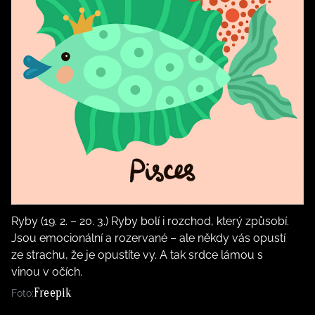
Ryby (19. 2. – 20. 3.) Ryby bolí i rozchod, který způsobí.
Jsou emocionální a rozervané – ale někdy vás opustí
ze strachu, že je opustíte vy. A tak srdce lámou s
vinou v očích.
Freepik
Foto: