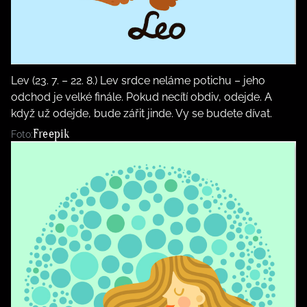
Lev (23. 7. – 22. 8.) Lev srdce neláme potichu – jeho
odchod je velké finále. Pokud necítí obdiv, odejde. A
když už odejde, bude zářit jinde. Vy se budete dívat.
Freepik
Foto: