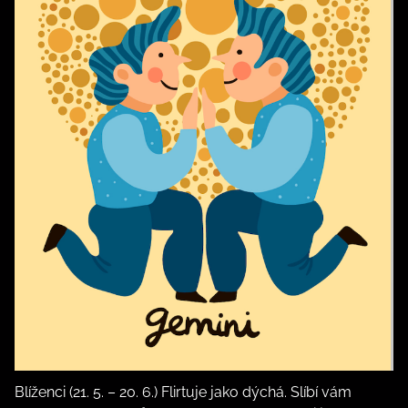
Blíženci (21. 5. – 20. 6.) Flirtuje jako dýchá. Slíbí vám