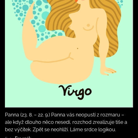
Panna (23. 8. – 22. 9.) Panna vás neopustí z rozmaru –
ale když dlouho něco nesedí, rozchod zrealizuje tiše a
bez výčitek. Zpět se neohlíží. Láme srdce logikou.