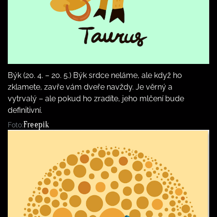
Býk (20. 4. – 20. 5.) Býk srdce neláme, ale když ho
zklamete, zavře vám dveře navždy. Je věrný a
vytrvalý – ale pokud ho zradíte, jeho mlčení bude
definitivní.
Freepik
Foto: