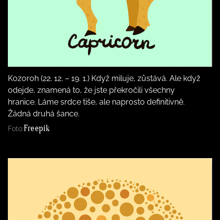
Kozoroh (22. 12. – 19. 1.) Když miluje, zůstává. Ale když
odejde, znamená to, že jste překročili všechny
hranice. Láme srdce tiše, ale naprosto definitivně.
Žádná druhá šance.
Freepik
Foto: