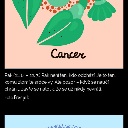
Rak (21. 6. – 22. 7.) Rak není ten, kdo odchází. Je to ten,
komu zlomíte srdce vy. Ale pozor – když se naučí
chránit, zavře se natolik, že se už nikdy nevrátí.
Freepik
Foto: