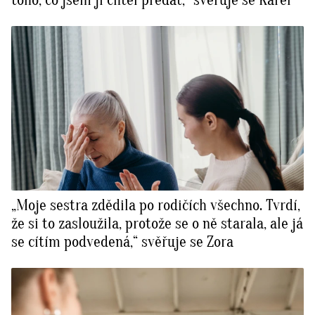
toho, co jsem jí chtěl předat,“ svěřuje se Karel
„Moje sestra zdědila po rodičích všechno. Tvrdí,
že si to zasloužila, protože se o ně starala, ale já
se cítím podvedená,“ svěřuje se Zora