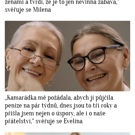
ženami a tvrdí, že je to jen nevinná zábava,“
svěřuje se Milena
„Kamarádka mě požádala, abych jí půjčila
peníze na pár týdnů, dnes jsou to tři roky a
přišla jsem nejen o úspory, ale i o naše
přátelství,“ svěřuje se Evelína