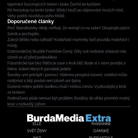
tajemství fascinujících šelem i lásku Čechů ke kočkám
Psí horoskop na tento týden: Střelci touží po objevování nových míst,
Váhy potěší návštěva psího hřiště
Doporučené články
Proč Skandinávky nikdy neříkají, že nemají co na sebe? Okopírujte jejich
šatník a pochopíte...
Zakrýt bříško nebo odhalit? Kodaňské maminky boří pravidla mateřství i
módy
Dobrosrdečný tlouštík František Černý: Díky své nadváze získával role,
oženil se až před padesátkou
Futuristické taxi bez řidiče je zase o krok blíž. Bude si s vámi povídat a
řekne, kolem kterých památek jedete
Švestky umí potrápit i pomoci. Vláknina prospívá trávení, sorbitol může
nadýmat a bílý povlak není plíseň ani špína
Dušená mrkev potěší sladkou chutí i nízkou cenou. Vyzkoušejte ji krok
za krokem
Podmáčená půda nemusí být problém. Rostliny do vlhka promění mokrý
kout v rozkvetlý záhon
ELLE
MARIANNE
SVĚT ŽENY
DÁMSKÉ