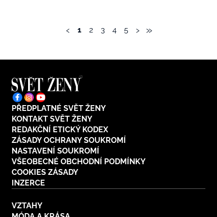
‹
›
»
1
2
3
4
5
PŘEDPLATNÉ SVĚT ŽENY
KONTAKT SVĚT ŽENY
REDAKČNÍ ETICKÝ KODEX
ZÁSADY OCHRANY SOUKROMÍ
NASTAVENÍ SOUKROMÍ
VŠEOBECNÉ OBCHODNÍ PODMÍNKY
COOKIES ZÁSADY
INZERCE
VZTAHY
MÓDA A KRÁSA