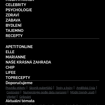
CELEBRITY
PSYCHOLOGIE
ZDRAVÍ
ZÁBAVA
BYDLENÍ
TAJEMNO
RECEPTY
APETITONLINE
ELLE
MARIANNE
NAŠE KRÁSNÁ ZAHRADA
CHIP
LIFEE
TOPRECEPTY
Doporučujeme
Pravidla etikety
Slovník puberťáků
Testy a kvízy
Andělská čísla
Cestování
Numerologie podle data narození
Módní trendy 2026
Vítejte!
Grilování
Aktuální témata