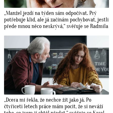
„Manžel jezdí na týden sám odpočívat. Prý
potřebuje klid, ale já začínám pochybovat, jestli
přede mnou něco neskrývá,“ svěřuje se Radmila
„Dcera mi řekla, že nechce žít jako já. Po
čtyřiceti letech práce mám pocit, že si neváží