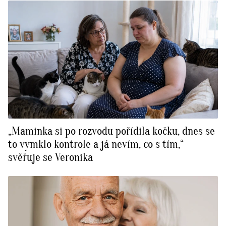
BurdaMedia
Tvoření
Extra
SVĚT ŽENY - 599 KČ
Rady a tipy
ROČNÍ PŘEDPLATNÉ SVĚT ŽENY +
SADA PRODUKTŮ MANA (10 ks)
„Maminka si po rozvodu pořídila kočku, dnes se
to vymklo kontrole a já nevím, co s tím,“
svěřuje se Veronika