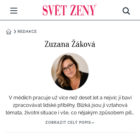
Svetzeny.cz
MÓDA A KRÁSA
REDAKCE
DOMŮ
Zuzana Žáková
CELEBRITY
Všechny kategorie
RETROHUBKY
Rozhovory
PSYCHOLOGIE
Všechny kategorie
ZDRAVÍ
V médiích pracuje už více než deset let a nejvíc ji baví
Seberozvoj
Všechny kategorie
zpracovávat lidské příběhy. Blízká jsou jí vztahová
ZÁBAVA
témata, životní situace i vše, co nějakým způsobem píše
Životní styl
sám život. U citlivějších témat spolupracuje s portálem
Všechny kategorie
ZOBRAZIT CELÝ POPIS
BYDLENÍ
Terapie.cz, který přináší odborný pohled a širší
Testy a kvízy
souvislosti.
Všechny kategorie