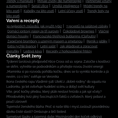
Trendy v manikúře
Minulé životy dle numerologie
Partnerské vztahy
a numerologie
Seriál Ulice
Umělá inteligence
Módní trendy na
léto 2026
Kabelky na léto 2026
Letní účesy 2026
Trendy boty na
léto 2026
Vaření a recepty
30 nejlepších způsobů, jak využít rybíz
7 receptů na salátové zálivky
Domácí iontový nápoj ze tří surovin
Čokoládové brownies
Vláčné
domácí housky
Francouzská třešňová bublanina (Clafoutis)
Zapečené brambory s uzeným masem a smetanou
Perník s jablky
Extra rychlé lívance
Letní salát
Jak skladovat a zpracovat
meruňky
Ledová káva
Recepty z horkovzdušné fritézy
Články Svět ženy
Týdenní tarotová předpověď Alice Cross od 10. srpna: Zatočte s kostlivci
ve skříni, vyhněte se podvodníkům a přivítejte novou životní energii
„Maminka si po rozvodu pořídila kočku, dnes se to vymklo kontrole a já
nevím, co s tím,“ svěřuje se Veronika
Ikona českého rapu Vladimír 518: Utekl z „dobré rodiny“ do squatu na
Ladronku. 30 let ovlivňuje hudební scénu a dobyl svět kultury
Víte, proč kočky předou, který pták nestaví hnízdo a jak spí včely?
Přírodovědný kvíz plný fascinujících faktů o zvířatech, který pobaví a
poučí zároveň
Tajemství ženského blaha: Proč si naše tělo i mysl zaslouží pravidelnou
dávku čisté slasti? Omlazuje a léčí bolest
Sametové tlapky a tajemná duše: Mezinárodní den koček odkrývá