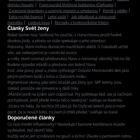
domácí housky
Francouzská třešňová bublanina (Clafoutis)
Zapečené brambory s uzeným masem a smetanou
Perník s jablky
Extra rychlé lívance
Letní salát
Jak skladovat a zpracovat
meruňky
Ledová káva
Recepty z horkovzdušné fritézy
Články Svět ženy
Rebel Sámer Issa: Vaňková ho zaučila, s Hanychovou prožil hodně
divokou jízdu, a přesto se stále spekuluje o jeho orientaci
Potraviny, které mohou domácím mazlíčkům ublížit: O čokoládě určitě
víte, ale nebezpečné je i exotické ovoce
4 cviky, které srovnají předsunutou hlavu a narovnají vdovský hrb na šíji.
Budete vypadat mladší a přestane vás bolest hlava
Kvíz: Jste pravý pivař a znáte zythologii? Oslavte Mezinárodní den piva
plným počtem bodů z kvízu o zlatavém moku
Pigmentové skvrny jako letní strašák pro ženy 50+: SPF krémy jsou
základ, pomůže ale prevence a další triky
„Manžel jezdí na týden sám odpočívat. Prý potřebuje klid, ale já začínám
pochybovat, jestli přede mnou něco neskrývá,“ svěřuje se Radmila
„Dcera mi řekla, že nechce žít jako já. Po čtyřiceti letech práce mám
pocit, že si neváží toho, co jsem jí chtěl předat,“ svěřuje se Karel
Doporučené články
Co nosí módní influencerky? Následující barevné kombinace musíte
vyzkoušet, než skončí léto
Každý večer jen scrollování na gauči a ticho? Zkuste s partnerem rutinu,