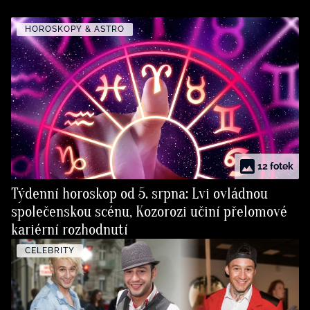
HOROSKOPY & ASTRO
12 fotek
Týdenní horoskop od 5. srpna: Lvi ovládnou
společenskou scénu, Kozorozi učiní přelomové
kariérní rozhodnutí
CELEBRITY