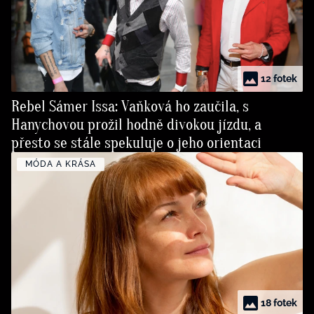
12 fotek
Rebel Sámer Issa: Vaňková ho zaučila, s
Hanychovou prožil hodně divokou jízdu, a
přesto se stále spekuluje o jeho orientaci
MÓDA A KRÁSA
18 fotek