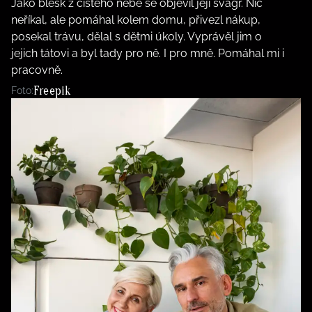
Jako blesk z čistého nebe se objevil její švagr. Nic
neříkal, ale pomáhal kolem domu, přivezl nákup,
posekal trávu, dělal s dětmi úkoly. Vyprávěl jim o
jejich tátovi a byl tady pro ně. I pro mně. Pomáhal mi i
pracovně.
Freepik
Foto: