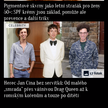
Pigmentové skvrny jako letní strašák pro ženy
50+: SPF krémy jsou základ, pomůže ale
prevence a další triky
CELEBRITY
17 fotek
Herec Jan Cina bez servítků: Od malého
„smrada” přes vášnivou Drag Queen až k
romským kořenům a touze po dítěti