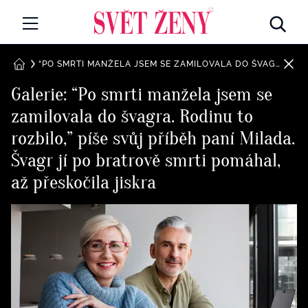
Svetzeny.cz
MÓDA A KRÁSA
“PO SMRTI MANŽELA JSEM SE ZAMILOVALA DO ŠVAGRA. RODINU TO ROZBILO,” PÍŠE SVŮJ PŘÍBĚH PANÍ MILADA. ŠVAGR JÍ PO BRATROVĚ SMRTI POMÁHAL, AŽ PŘESKOČILA JISKRA
DOMŮ
Galerie: “Po smrti manžela jsem se
CELEBRITY
zamilovala do švagra. Rodinu to
Všechny kategorie
RETROHUBKY
rozbilo,” píše svůj příběh paní Milada.
Rozhovory
Švagr jí po bratrově smrti pomáhal,
PSYCHOLOGIE
až přeskočila jiskra
Všechny kategorie
ZDRAVÍ
Seberozvoj
Všechny kategorie
ZÁBAVA
Životní styl
Všechny kategorie
BYDLENÍ
Testy a kvízy
Všechny kategorie