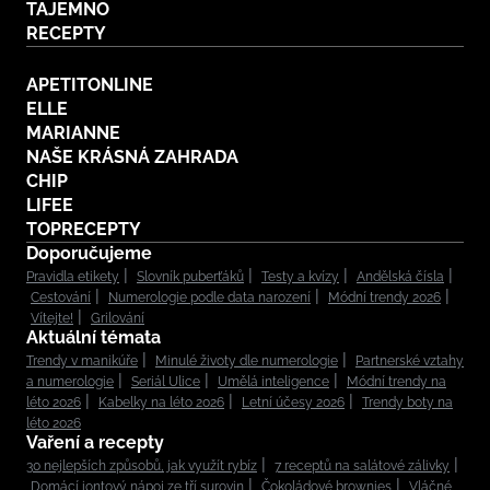
TAJEMNO
RECEPTY
APETITONLINE
ELLE
MARIANNE
NAŠE KRÁSNÁ ZAHRADA
CHIP
LIFEE
TOPRECEPTY
Doporučujeme
Pravidla etikety
Slovník puberťáků
Testy a kvízy
Andělská čísla
Cestování
Numerologie podle data narození
Módní trendy 2026
Vítejte!
Grilování
Aktuální témata
Trendy v manikúře
Minulé životy dle numerologie
Partnerské vztahy
a numerologie
Seriál Ulice
Umělá inteligence
Módní trendy na
léto 2026
Kabelky na léto 2026
Letní účesy 2026
Trendy boty na
léto 2026
Vaření a recepty
30 nejlepších způsobů, jak využít rybíz
7 receptů na salátové zálivky
Domácí iontový nápoj ze tří surovin
Čokoládové brownies
Vláčné