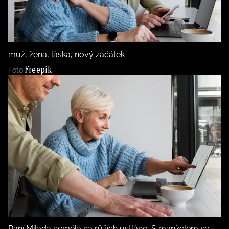
BurdaMedia
Tvoření
Extra
SVĚT ŽENY - 599 KČ
Rady a tipy
ROČNÍ PŘEDPLATNÉ SVĚT ŽENY +
muž, žena, láska, nový začátek
SADA PRODUKTŮ MANA (10 ks)
Freepik
Foto:
Paní Milada neměla na růžích ustláno. S manželem se