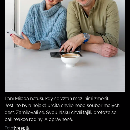
Paní Milada netuší, kdy se vztah mezi nimi změnil.
Jestli to byla nějaká určitá chvíle nebo soubor malých
gest. Zamilovali se. Svou lásku chvíli tajili, protože se
báli reakce rodiny. A oprávněně.
Freepik
Foto: