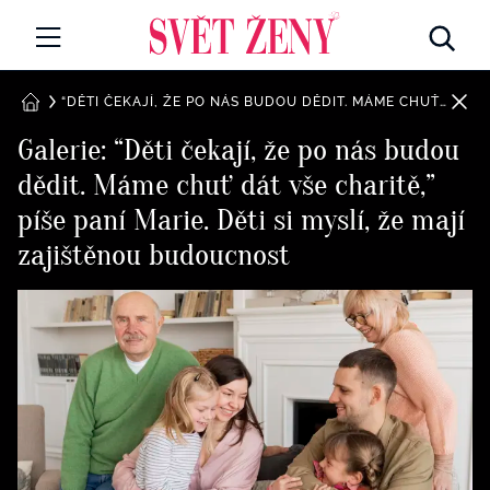
Svetzeny.cz
MÓDA A KRÁSA
“DĚTI ČEKAJÍ, ŽE PO NÁS BUDOU DĚDIT. MÁME CHUŤ DÁT VŠE CHARITĚ,” PÍŠE PANÍ MARIE. DĚTI SI MYSLÍ, ŽE MAJÍ ZAJIŠTĚNOU BUDOUCNOST
DOMŮ
Galerie: “Děti čekají, že po nás budou
CELEBRITY
dědit. Máme chuť dát vše charitě,”
Všechny kategorie
RETROHUBKY
píše paní Marie. Děti si myslí, že mají
Rozhovory
zajištěnou budoucnost
PSYCHOLOGIE
Všechny kategorie
ZDRAVÍ
Seberozvoj
Všechny kategorie
ZÁBAVA
Životní styl
Všechny kategorie
BYDLENÍ
Testy a kvízy
Všechny kategorie