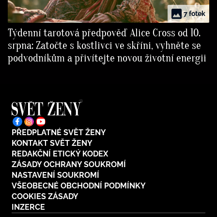
7 fotek
Týdenní tarotová předpověď Alice Cross od 10.
srpna: Zatočte s kostlivci ve skříni, vyhněte se
podvodníkům a přivítejte novou životní energii
PŘEDPLATNÉ SVĚT ŽENY
KONTAKT SVĚT ŽENY
REDAKČNÍ ETICKÝ KODEX
ZÁSADY OCHRANY SOUKROMÍ
NASTAVENÍ SOUKROMÍ
VŠEOBECNÉ OBCHODNÍ PODMÍNKY
COOKIES ZÁSADY
INZERCE