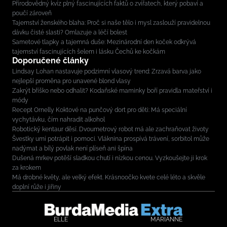
Přírodovědný kvíz plný fascinujících faktů o zvířatech, který pobaví a
poučí zároveň
Tajemství ženského blaha: Proč si naše tělo i mysl zaslouží pravidelnou
dávku čisté slasti? Omlazuje a léčí bolest
Sametové tlapky a tajemná duše: Mezinárodní den koček odkrývá
tajemství fascinujících šelem i lásku Čechů ke kočkám
Doporučené články
Lindsay Lohan nastavuje podzimní vlasový trend: Zrzavá barva jako
nejlepší proměna pro unavené blond vlasy
Zakrýt bříško nebo odhalit? Kodaňské maminky boří pravidla mateřství i
módy
Recept Ornelly Koktové na punčový dort pro děti: Má speciální
vychytávku, čím nahradit alkohol
Robotický kentaur děsí. Dvoumetrový robot má ale zachraňovat životy
Švestky umí potrápit i pomoci. Vláknina prospívá trávení, sorbitol může
nadýmat a bílý povlak není plíseň ani špína
Dušená mrkev potěší sladkou chutí i nízkou cenou. Vyzkoušejte ji krok
za krokem
Má drobné květy, ale velký efekt. Krásnoočko kvete celé léto a skvěle
doplní růže i jiřiny
ELLE
MARIANNE