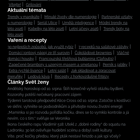
Vítejte!
Grilování
Aktuální témata
Trendy v manikúře
Minulé životy dle numerologie
Partnerské vztahy
a numerologie
Seriál Ulice
Umělá inteligence
Módní trendy na
léto 2026
Kabelky na léto 2026
Letní účesy 2026
Trendy boty na
léto 2026
Vaření a recepty
30 nejlepších způsobů, jak využít rybíz
7 receptů na salátové zálivky
Domácí iontový nápoj ze tří surovin
Čokoládové brownies
Vláčné
domácí housky
Francouzská třešňová bublanina (Clafoutis)
Zapečené brambory s uzeným masem a smetanou
Perník s jablky
Extra rychlé lívance
Letní salát
Jak skladovat a zpracovat
meruňky
Ledová káva
Recepty z horkovzdušné fritézy
Články Svět ženy
Andělský horoskop od 10. srpna: Štíři konečně vyřeší otázku bydlení,
Kozorohy potěší nečekaný pracovní zájem
Týdenní tarotová předpověď Alice Cross od 10. srpna: Zatočte s kostlivci
ve skříni, vyhněte se podvodníkům a přivítejte novou životní energii
„Maminka si po rozvodu pořídila kočku, dnes se to vymklo kontrole a já
nevím, co s tím,“ svěřuje se Veronika
Ikona českého rapu Vladimír 518: Utekl z „dobré rodiny“ do squatu na
Ladronku. 30 let ovlivňuje hudební scénu a dobyl svět kultury
Víte, proč kočky předou, který pták nestaví hnízdo a jak spí včely?