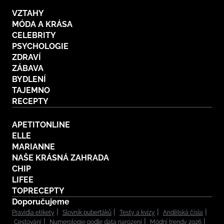
VZTAHY
MÓDA A KRÁSA
CELEBRITY
PSYCHOLOGIE
ZDRAVÍ
ZÁBAVA
BYDLENÍ
TAJEMNO
RECEPTY
APETITONLINE
ELLE
MARIANNE
NAŠE KRÁSNÁ ZAHRADA
CHIP
LIFEE
TOPRECEPTY
Doporučujeme
Pravidla etikety
Slovník puberťáků
Testy a kvízy
Andělská čísla
Cestování
Numerologie podle data narození
Módní trendy 2026