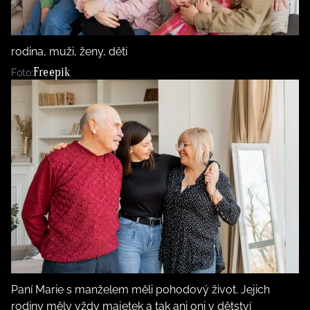
BurdaMedia
Tvoření
Extra
SVĚT ŽENY - 599 KČ
Rady a tipy
rodina, muži, ženy, děti
ROČNÍ PŘEDPLATNÉ SVĚT ŽENY +
Freepik
Foto:
SADA PRODUKTŮ MANA (10 ks)
Paní Marie s manželem měli pohodový život. Jejich
rodiny měly vždy majetek a tak ani oni v dětství