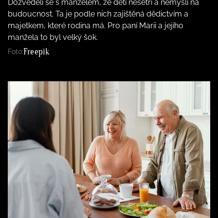
Dozvěděli se s manželem, že děti nešetří a nemyslí na
budoucnost. Ta je podle nich zajištěná dědictvím a
majetkem, které rodina má. Pro paní Marii a jejího
manžela to byl velký šok.
Freepik
Foto: