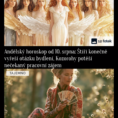
12 fotek
Andělský horoskop od 10. srpna: Štíři konečně
vyřeší otázku bydlení, Kozorohy potěší
nečekaný pracovní zájem
TAJEMNO