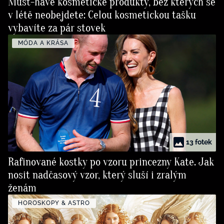
Must-have kosmetické produkty, bez kterých se
v létě neobejdete: Celou kosmetickou tašku
vybavíte za pár stovek
MÓDA A KRÁSA
13 fotek
Rafinované kostky po vzoru princezny Kate. Jak
nosit nadčasový vzor, který sluší i zralým
ženám
HOROSKOPY & ASTRO