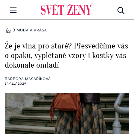
Svetzeny.cz
MÓDA A KRÁSA
MÓDA A KRÁSA
DOMŮ
CELEBRITY
Že je vlna pro staré? Přesvědčíme vás
Všechny kategorie
o opaku, vyplétané vzory i kostky vás
RETROHUBKY
dokonale omladí
Rozhovory
PSYCHOLOGIE
BARBORA MASAŘÍKOVÁ
Všechny kategorie
13/11/2025
ZDRAVÍ
Seberozvoj
Všechny kategorie
ZÁBAVA
Životní styl
Všechny kategorie
BYDLENÍ
Testy a kvízy
Všechny kategorie