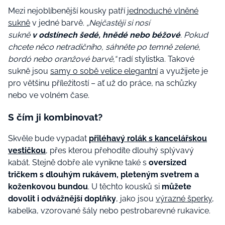
Mezi nejoblíbenější kousky patří
jednoduché vlněné
sukně
v jedné barvě.
„Nejčastěji si nosí
sukně
v odstínech šedé, hnědé nebo béžové
. Pokud
chcete něco netradičního, sáhněte po temně zelené,
bordó nebo oranžové barvě,“
radí stylistka. Takové
sukně jsou
samy o sobě velice elegantní
a využijete je
pro většinu příležitostí – ať už do práce, na schůzky
nebo ve volném čase.
S čím ji kombinovat?
Skvěle bude vypadat
přiléhavý rolák s kancelářskou
vestičkou
, přes kterou přehodíte dlouhý splývavý
kabát. Stejně dobře ale vynikne také s
oversized
tričkem s dlouhým rukávem, pleteným svetrem a
koženkovou bundou
. U těchto kousků si
můžete
dovolit i odvážnější doplňky
, jako jsou
výrazné šperky
,
kabelka, vzorované šály nebo pestrobarevné rukavice.