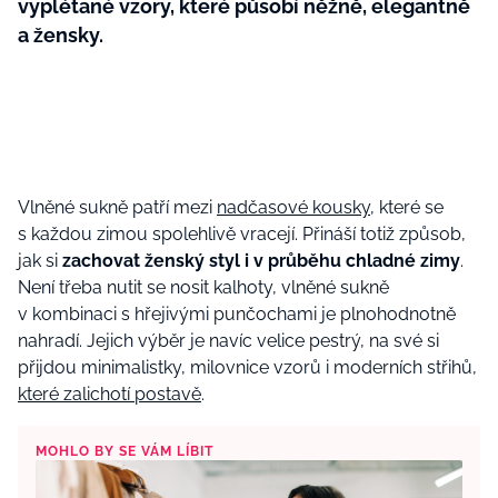
vyplétané vzory, které působí něžně, elegantně
a žensky.
Vlněné sukně patří mezi
nadčasové kousky
, které se
s každou zimou spolehlivě vracejí. Přináší totiž způsob,
jak si
zachovat ženský styl i v průběhu chladné zimy
.
Není třeba nutit se nosit kalhoty, vlněné sukně
v kombinaci s hřejivými punčochami je plnohodnotně
nahradí. Jejich výběr je navíc velice pestrý, na své si
přijdou minimalistky, milovnice vzorů i moderních střihů,
které zalichotí postavě
.
MOHLO BY SE VÁM LÍBIT