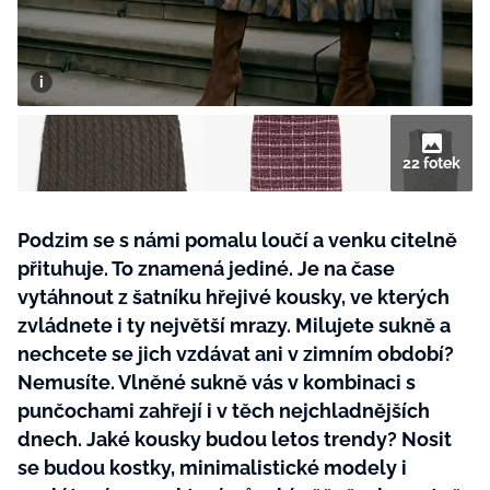
BurdaMedia
Tvoření
Extra
SVĚT ŽENY - 599 KČ
Rady a tipy
ROČNÍ PŘEDPLATNÉ SVĚT ŽENY +
SADA PRODUKTŮ MANA (10 ks)
22 fotek
Podzim se s námi pomalu loučí a venku citelně
přituhuje. To znamená jediné. Je na čase
vytáhnout z šatníku hřejivé kousky, ve kterých
zvládnete i ty největší mrazy. Milujete sukně a
nechcete se jich vzdávat ani v zimním období?
Nemusíte. Vlněné sukně vás v kombinaci s
punčochami zahřejí i v těch nejchladnějších
dnech. Jaké kousky budou letos trendy? Nosit
se budou kostky, minimalistické modely i