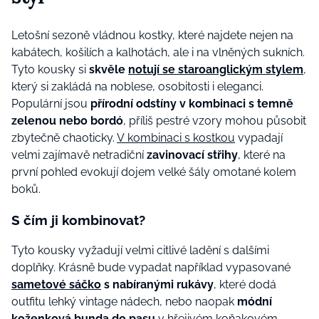
Letošní sezoně vládnou kostky, které najdete nejen na
kabátech, košilích a kalhotách, ale i na vlněných sukních.
Tyto kousky si
skvěle
notují se staroanglickým stylem
,
který si zakládá na noblese, osobitosti i eleganci.
Populární jsou
přírodní odstíny v kombinaci s temně
zelenou nebo bordó
, příliš pestré vzory mohou působit
zbytečně chaoticky.
V kombinaci s kostkou
vypadají
velmi zajímavě netradiční
zavinovací střihy
, které na
první pohled evokují dojem velké šály omotané kolem
boků.
S čím ji kombinovat?
Tyto kousky vyžadují velmi citlivé ladění s dalšími
doplňky. Krásně bude vypadat například vypasované
sametové sáčko
s nabíranými rukávy
, které dodá
outfitu lehký vintage nádech, nebo naopak
módní
koženková
bunda do pasu
v hřejivém koňakovém