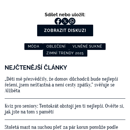
Sdílet nebo uložit:
ZOBRAZIT DISKUZI
MÓDA
OBLEČENÍ
VLNĚNÉ SUKNĚ
ZIMNÍ TRENDY 2025
NEJČTENĚJŠÍ ČLÁNKY
„Děti mě přesvědčily, že domov důchodců bude nejlepší
řešení, jsem nešťastná a není cesty zpátky,“ svěřuje se
Alžběta
Kvíz pro seniory: Tentokrát obstojí jen ti nejlepší. Ověřte si,
jak jste na tom s pamětí
Stoletá mast na suchou pleť za pár korun pomůže podle