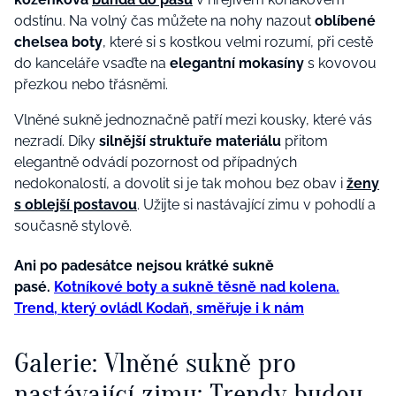
odstínu. Na volný čas můžete na nohy nazout
oblíbené
chelsea boty
, které si s kostkou velmi rozumí, při cestě
do kanceláře vsaďte na
elegantní mokasíny
s kovovou
přezkou nebo třásněmi.
Vlněné sukně jednoznačně patří mezi kousky, které vás
nezradí. Díky
silnější struktuře materiálu
přitom
elegantně odvádí pozornost od případných
nedokonalostí, a dovolit si je tak mohou bez obav i
ženy
s oblejší postavou
. Užijte si nastávající zimu v pohodlí a
současně stylově.
Ani po padesátce nejsou krátké sukně
pasé.
Kotníkové boty a sukně těsně nad kolena.
Trend, který ovládl Kodaň, směřuje i k nám
Galerie: Vlněné sukně pro
nastávající zimu: Trendy budou