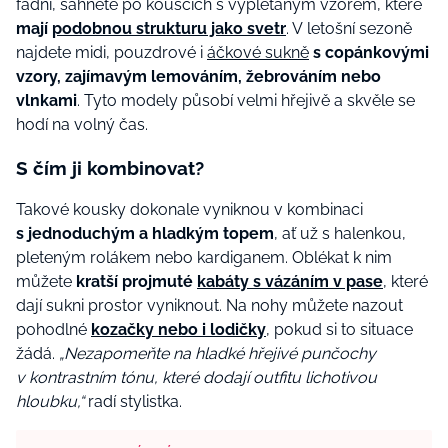
fádní, sáhněte po kouscích s vyplétaným vzorem, které
mají
podobnou strukturu jako svetr
. V letošní sezoně
najdete midi, pouzdrové i
áčkové sukně
s copánkovými
vzory, zajímavým lemováním, žebrováním nebo
vlnkami
. Tyto modely působí velmi hřejivě a skvěle se
hodí na volný čas.
S čím ji kombinovat?
Takové kousky dokonale vyniknou v kombinaci
s jednoduchým a hladkým topem
, ať už s halenkou,
pleteným rolákem nebo kardiganem. Oblékat k nim
můžete
kratší projmuté
kabáty s vázáním v pase
, které
dají sukni prostor vyniknout. Na nohy můžete nazout
pohodlné
kozačky nebo i lodičky
, pokud si to situace
žádá.
„Nezapomeňte na hladké hřejivé punčochy
v kontrastním tónu, které dodají outfitu lichotivou
hloubku,“
radí stylistka.