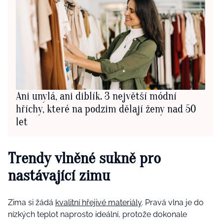
Ani unylá, ani diblík. 3 největší módní
hříchy, které na podzim dělají ženy nad 50
let
Trendy vlněné sukně pro
nastávající zimu
Zima si žádá
kvalitní hřejivé materiály
. Pravá vlna je do
nízkých teplot naprosto ideální, protože dokonale