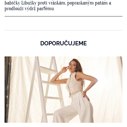
babičky Libušky proti vráskám, popraskaným patám a
prodlouží výdrž parfému
DOPORUČUJEME