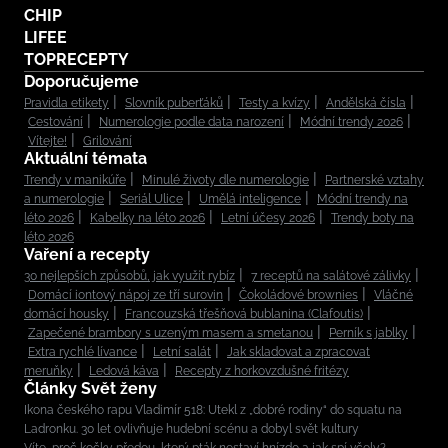
CHIP
LIFEE
TOPRECEPTY
Doporučujeme
Pravidla etikety
Slovník puberťáků
Testy a kvízy
Andělská čísla
Cestování
Numerologie podle data narození
Módní trendy 2026
Vítejte!
Grilování
Aktuální témata
Trendy v manikúře
Minulé životy dle numerologie
Partnerské vztahy
a numerologie
Seriál Ulice
Umělá inteligence
Módní trendy na
léto 2026
Kabelky na léto 2026
Letní účesy 2026
Trendy boty na
léto 2026
Vaření a recepty
30 nejlepších způsobů, jak využít rybíz
7 receptů na salátové zálivky
Domácí iontový nápoj ze tří surovin
Čokoládové brownies
Vláčné
domácí housky
Francouzská třešňová bublanina (Clafoutis)
Zapečené brambory s uzeným masem a smetanou
Perník s jablky
Extra rychlé lívance
Letní salát
Jak skladovat a zpracovat
meruňky
Ledová káva
Recepty z horkovzdušné fritézy
Články Svět ženy
Ikona českého rapu Vladimír 518: Utekl z „dobré rodiny“ do squatu na
Ladronku. 30 let ovlivňuje hudební scénu a dobyl svět kultury