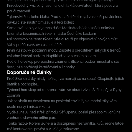
Víte, proč kočky předou, který pták nestaví hnízdo a jak spí včely?
Přírodovědný kvíz plný fascinujících faktů o zvířatech, který pobaví a
poučí zároveň
Tajemství ženského blaha: Proč si naše tělo i mysl zaslouží pravidelnou
dávku čisté slasti? Omlazuje a léčí bolest
Sametové tlapky a tajemná duše: Mezinárodní den koček odkrývá
tajemství fascinujících šelem i lásku Čechů ke kočkám
Psí horoskop na tento týden: Střelci touží po objevování nových míst,
Váhy potěší návštěva psího hřiště
První vlaštovky podzimní módy: Zjistěte s předstihem, jakých 5 trendů
ovládne letošní podzim. Například saka s vosím pasem
Kočičí horoskop pro všechna znamení: Blíženci budou mňoukat o sto
šest, Lvi si vyžádají kartáčování a lichotky
Doporučené články
Proč Skandinávky nikdy neříkají, že nemají co na sebe? Okopírujte jejich
šatník a pochopíte...
Týdenní horoskop od 10. srpna: Lvům se obrací život, Štíři uspějí a Ryby
zpomalí
Jak se sbalit na dovolenou na poslední chvíli: Tyhle módní triky vám
ušetří nervy i místo v kufru
Vydělal na AI, teď střeží přírodu. Šéf OpenAI poslal přes 100 milionů na
záchranu slavného orlího páru
Tonka fazole: Koření levnější a dostupnější než vanilka. Kvůli jedné látce
má kontroverzní pověst a v USA je zakázané