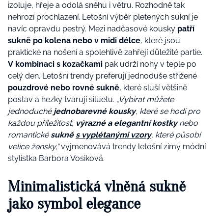
izoluje, hřeje a odolá sněhu i větru. Rozhodně tak
nehrozí prochlazení. Letošní výběr pletených sukní je
navíc opravdu pestrý. Mezi nadčasové kousky
patří
sukně po kolena nebo v midi délce
, které jsou
praktické na nošení a spolehlivě zahřejí důležité partie.
V kombinaci s kozačkami
pak udrží nohy v teple po
celý den. Letošní trendy preferují jednoduše střižené
pouzdrové nebo rovné sukně
, které sluší většině
postav a hezky tvarují siluetu.
„Vybírat můžete
jednoduché
jednobarevné kousky
, které se hodí pro
každou příležitost,
výrazné a elegantní kostky
nebo
romantické
sukně
s vyplétanými vzory
, které působí
velice žensky,“
vyjmenovává trendy letošní zimy módní
stylistka Barbora Vosiková.
Minimalistická vlněná sukně
jako symbol elegance