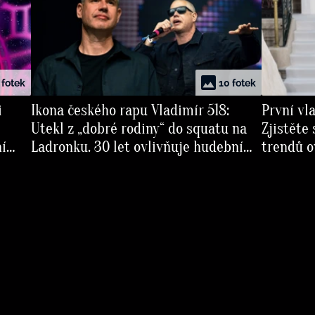
 fotek
10 fotek
i
Ikona českého rapu Vladimír 518:
První vl
Utekl z „dobré rodiny“ do squatu na
Zjistěte
ní
Ladronku. 30 let ovlivňuje hudební
trendů o
scénu a dobyl svět kultury
Napříkla