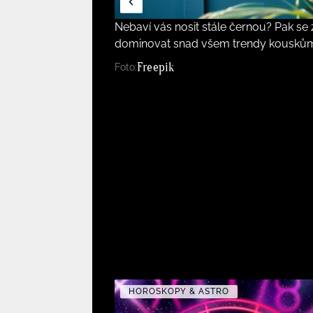
Nebaví vás nosit stále černou? Pak se 
dominovat snad všem trendy kouskům, 
Freepik
Foto:
HOROSKOPY & ASTRO