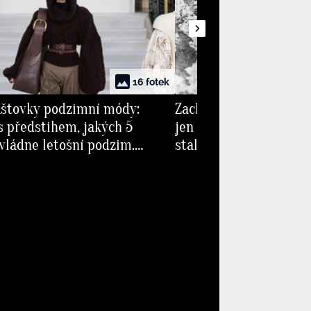
16 fotek
aštovky podzimní módy:
Zachránil 194 vojáků a
 s předstihem, jakých 5
jen pár set gramů. Ho
vládne letošní podzim.
stal legendou první sv
d saka s vosím pasem