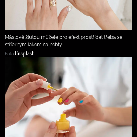
Máslově žlutou můžete pro efekt prostřídat třeba se
stříbrným lakem na nehty.
Unsplash
Foto: