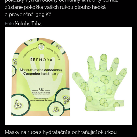
zůstane pokožka vašich rukou dlouho hebká
a provoněná. 309 Kč
Nobilis Tilia
Foto:
Masky na ruce s hydratační a ochraňující okurkou