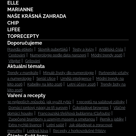
ELLE
MARIANNE
NAŠE KRÁSNÁ ZAHRADA
CHIP
LIFEE
TOPRECEPTY
Doporučujeme
Pravidla etikety
Slovník puberťáků
Testy a kvízy
Andělská čísla
Cestování
Numerologie podle data narození
Módní trendy 2026
Vítejte!
Grilování
Aktuální témata
Trendy v manikúře
Minulé životy dle numerologie
Partnerské vztahy
a numerologie
Seriál Ulice
Umělá inteligence
Módní trendy na
léto 2026
Kabelky na léto 2026
Letní účesy 2026
Trendy boty na
léto 2026
Vaření a recepty
30 nejlepších způsobů, jak využít rybíz
7 receptů na salátové zálivky
Domácí iontový nápoj ze tří surovin
Čokoládové brownies
Vláčné
domácí housky
Francouzská třešňová bublanina (Clafoutis)
Zapečené brambory s uzeným masem a smetanou
Perník s jablky
Extra rychlé lívance
Letní salát
Jak skladovat a zpracovat
meruňky
Ledová káva
Recepty z horkovzdušné fritézy