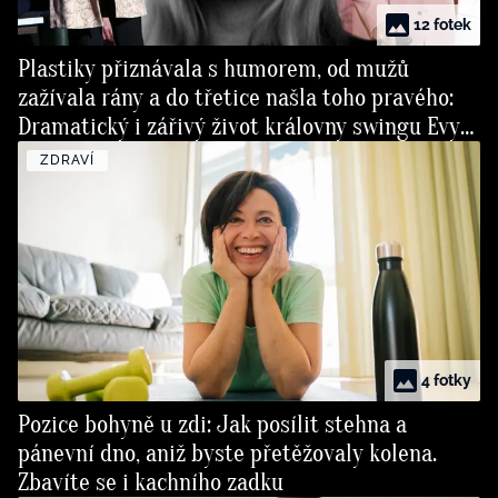
12 fotek
Plastiky přiznávala s humorem, od mužů
zažívala rány a do třetice našla toho pravého:
Dramatický i zářivý život královny swingu Evy
Pilarové
ZDRAVÍ
4 fotky
Pozice bohyně u zdi: Jak posílit stehna a
pánevní dno, aniž byste přetěžovaly kolena.
Zbavíte se i kachního zadku