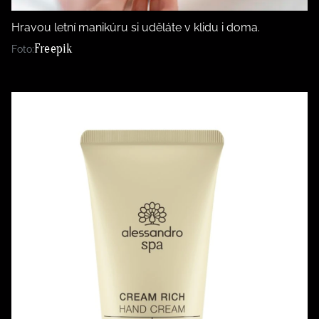
Hravou letní manikúru si uděláte v klidu i doma.
Freepik
Foto: