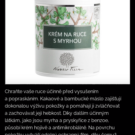
Chraňte vaše ruce účinně před vysušením
a popraskáním. Kakaové a bambucké máslo zajišťují
dokonalou výživu pokožky a pomáhají ji zvláčňovat
a zachovávat její hebkost. Díky dalším účinným
látkám, jako jsou myrha a pryskyřice z benzoe,
působí krém hojivě a antimikrobiálně. Na povrchu
pokožky vytváří odolný ochranný film, díky čemuž