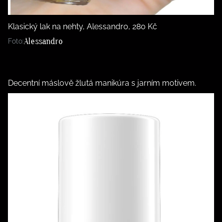
Klasický lak na nehty, Alessandro, 280 Kč
Alessandro
Foto:
Decentní máslově žlutá manikúra s jarním motivem.