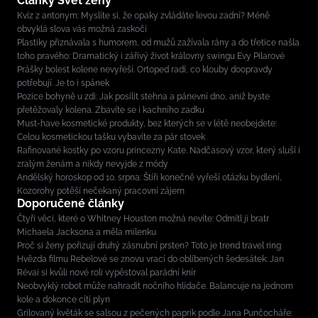
Články Svět ženy
Kvíz z antonym: Myslíte si, že opaky zvládáte levou zadní? Méně
obvyklá slova vás možná zaskočí
Plastiky přiznávala s humorem, od mužů zažívala rány a do třetice našla
toho pravého: Dramatický i zářivý život královny swingu Evy Pilarové
Prášky bolest kolene nevyřeší. Ortoped radí, co klouby doopravdy
potřebují. Je to i spánek
Pozice bohyně u zdi: Jak posílit stehna a pánevní dno, aniž byste
přetěžovaly kolena. Zbavíte se i kachního zadku
Must-have kosmetické produkty, bez kterých se v létě neobejdete:
Celou kosmetickou tašku vybavíte za pár stovek
Rafinované kostky po vzoru princezny Kate. Nadčasový vzor, který sluší i
zralým ženám a nikdy nevyjde z módy
Andělský horoskop od 10. srpna: Štíři konečně vyřeší otázku bydlení,
Kozorohy potěší nečekaný pracovní zájem
Doporučené články
Čtyři věci, které o Whitney Houston možná nevíte: Odmítl ji bratr
Michaela Jacksona a měla milenku
Proč si ženy pořizují druhý zásnubní prsten? Toto je trend travel ring
Hvězda filmu Rebelové se znovu vrací do oblíbených šedesátek: Jan
Révai si kvůli nové roli vypěstoval parádní knír
Neobvyklý robot může nahradit nočního hlídače. Balancuje na jednom
kole a dokonce cítí plyn
Grilovaný květák se salsou z pečených paprik podle Jana Punčocháře: