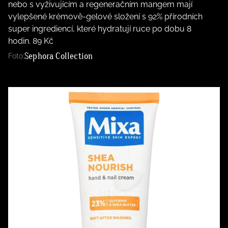
nebo s vyživujícím a regeneračním mangem mají
vylepšené krémově-gelové složení s 92% přírodních
super ingrediencí, které hydratují ruce po dobu 8
hodin. 89 Kč
Sephora Collection
Foto: