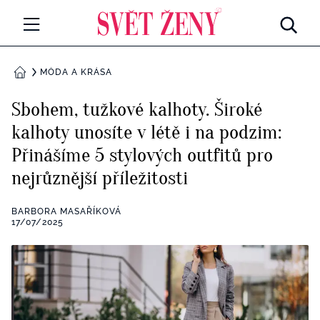
Svetzeny.cz
MÓDA A KRÁSA
MÓDA A KRÁSA
DOMŮ
CELEBRITY
Sbohem, tužkové kalhoty. Široké
Všechny kategorie
kalhoty unosíte v létě i na podzim:
RETROHUBKY
Přinášíme 5 stylových outfitů pro
Rozhovory
PSYCHOLOGIE
nejrůznější příležitosti
Všechny kategorie
ZDRAVÍ
BARBORA MASAŘÍKOVÁ
17/07/2025
Seberozvoj
Všechny kategorie
ZÁBAVA
Životní styl
Všechny kategorie
BYDLENÍ
Testy a kvízy
Všechny kategorie