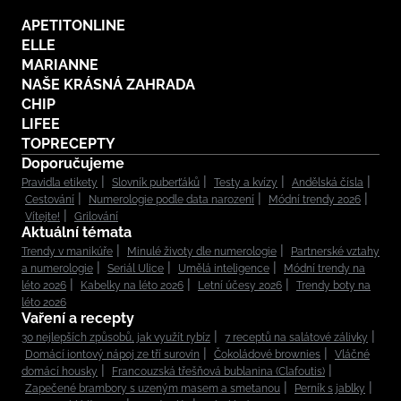
APETITONLINE
ELLE
MARIANNE
NAŠE KRÁSNÁ ZAHRADA
CHIP
LIFEE
TOPRECEPTY
Doporučujeme
Pravidla etikety
Slovník puberťáků
Testy a kvízy
Andělská čísla
Cestování
Numerologie podle data narození
Módní trendy 2026
Vítejte!
Grilování
Aktuální témata
Trendy v manikúře
Minulé životy dle numerologie
Partnerské vztahy
a numerologie
Seriál Ulice
Umělá inteligence
Módní trendy na
léto 2026
Kabelky na léto 2026
Letní účesy 2026
Trendy boty na
léto 2026
Vaření a recepty
30 nejlepších způsobů, jak využít rybíz
7 receptů na salátové zálivky
Domácí iontový nápoj ze tří surovin
Čokoládové brownies
Vláčné
domácí housky
Francouzská třešňová bublanina (Clafoutis)
Zapečené brambory s uzeným masem a smetanou
Perník s jablky