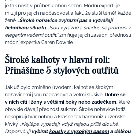
je tak nosit v průběhu obou sezón. Módní experti je
milují pro jejich nadčasovost a fakt, že sluší téměř každé
ženě.
„
Široké nohavice zvýrazní pas a vytvářejí
lichotivou siluetu
. Jsou výrazné a snadno se promění v
elegantní večerní outfit,“
zmiňuje jejich zásadní přednosti
módní
expertka
Caren Downie.
Široké kalhoty v hlavní roli:
Přinášíme 5 stylových outfitů
Jak už bylo zmíněno úvodem, kalhot se širokými
nohavicemi jsou nadčasové a velmi slušivé.
Dobře se
v nich cítí i ženy
s většími boky nebo zadečkem
, které
obvykle dávají přednost sukním. Široké nohavice totiž
nekopírují tvar nohou a krásně tak harmonizují ženské
křivky.
„Nejlépe vypadají, když nejsou příliš dlouhé.
Doporučuji
vybírat
kousky s vysokým pasem
a délkou