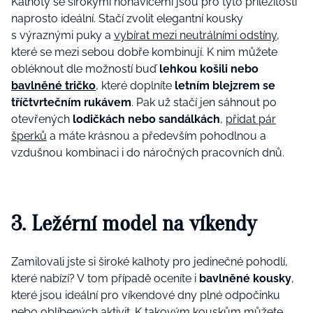
Kalhoty se širokými nohavicemi jsou pro tyto příležitosti
naprosto ideální. Stačí zvolit elegantní kousky
s výraznými puky a
vybírat mezi neutrálními odstíny
,
které se mezi sebou dobře kombinují. K nim můžete
obléknout dle možností buď
lehkou košili nebo
bavlněné tričko
, které doplníte
letním blejzrem se
tříčtvrtečním rukávem
. Pak už stačí jen sáhnout po
otevřených
lodičkách nebo sandálkách
,
přidat pár
šperků
a máte krásnou a především pohodlnou a
vzdušnou kombinaci i do náročných pracovních dnů.
3. Ležérní model na víkendy
Zamilovali jste si široké kalhoty pro jedinečné pohodlí,
které nabízí? V tom případě oceníte i
bavlněné kousky
,
které jsou ideální pro víkendové dny plné odpočinku
nebo oblíbených aktivit. K takovým kouskům můžete