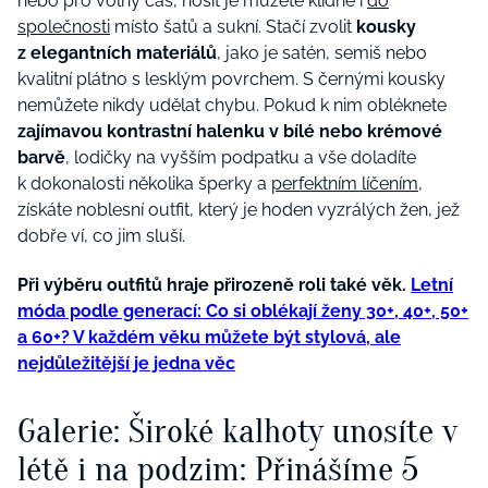
nebo pro volný čas, nosit je můžete klidně i
do
společnosti
místo šatů a sukní. Stačí zvolit
kousky
z elegantních materiálů
, jako je satén, semiš nebo
kvalitní plátno s lesklým povrchem. S černými kousky
nemůžete nikdy udělat chybu. Pokud k nim obléknete
zajímavou kontrastní halenku v bílé nebo krémové
barvě
, lodičky na vyšším podpatku a vše doladíte
k dokonalosti několika šperky a
perfektním líčením
,
získáte noblesní outfit, který je hoden vyzrálých žen, jež
dobře ví, co jim sluší.
Při výběru outfitů hraje přirozeně roli také věk.
Letní
móda podle generací: Co si oblékají ženy 30+, 40+, 50+
a 60+? V každém věku můžete být stylová, ale
nejdůležitější je jedna věc
Galerie: Široké kalhoty unosíte v
létě i na podzim: Přinášíme 5