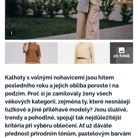
BurdaMedia
Tvoření
Extra
SVĚT ŽENY - 599 KČ
Rady a tipy
ROČNÍ PŘEDPLATNÉ SVĚT ŽENY +
SADA PRODUKTŮ MANA (10 ks)
20 fotek
Kalhoty s volnými nohavicemi jsou hitem
posledního roku a jejich obliba poroste i na
podzim. Proč si je zamilovaly ženy všech
věkových kategorií, zejména ty, které nesnášejí
tužkové a jiné přiléhavé modely? Jsou slušivé,
trendy a pohodlné, spojují tak nejdůležitější
kritéria při výběru oblečení. Ať už dáváte
přednost přírodním tónům, pastelovým barvám