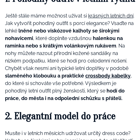
Ještě stále máme možnost užívat si
krásných letních dní
.
Jak vytvořit pohodlný outfit s porcí elegance? Vsaďte na
lehké
lněné nebo viskózové kalhoty se širokými
nohavicemi
, které doplníte vzdušnou
halenkou na
ramínka nebo s krátkým volánkovým rukávem
. Na
nohy můžete nazout přírodní kožené sandálky na
nízkém podpatku, které se hodí pro celodenní nošení.
Chybět však nesmí ani typické letní doplňky v podobě
slaměného klobouku a praktické
crossbody kabelky
,
do které si schováte vše potřebné. Výsledkem je
pohodlný letní outfit plný ženskosti, který se
hodí do
práce, do města i na odpolední schůzku s přáteli.
2. Elegantní model do práce
Musíte i v letních měsících udržovat určitý dress code?