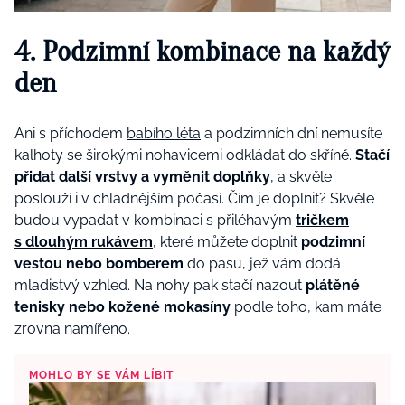
4. Podzimní kombinace na každý
den
Ani s příchodem
babího léta
a podzimních dní nemusíte
kalhoty se širokými nohavicemi odkládat do skříně.
Stačí
přidat další vrstvy a vyměnit doplňky
, a skvěle
poslouží i v chladnějším počasí. Čím je doplnit? Skvěle
budou vypadat v kombinaci s přiléhavým
tričkem
s dlouhým rukávem
, které můžete doplnit
podzimní
vestou nebo bomberem
do pasu, jež vám dodá
mladistvý vzhled. Na nohy pak stačí nazout
plátěné
tenisky nebo kožené mokasíny
podle toho, kam máte
zrovna namířeno.
MOHLO BY SE VÁM LÍBIT