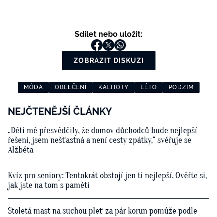
Sdílet nebo uložit:
ZOBRAZIT DISKUZI
MÓDA
OBLEČENÍ
KALHOTY
LÉTO
PODZIM
NEJČTENĚJŠÍ ČLÁNKY
„Děti mě přesvědčily, že domov důchodců bude nejlepší
řešení, jsem nešťastná a není cesty zpátky,“ svěřuje se
Alžběta
Kvíz pro seniory: Tentokrát obstojí jen ti nejlepší. Ověřte si,
jak jste na tom s pamětí
Stoletá mast na suchou pleť za pár korun pomůže podle