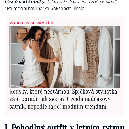
těsně nad kotníky
. Takto lichotí většině typů postav,“
říká módní návrhářka Roksanda Ilincic.
MOHLO BY SE VÁM LÍBIT
Kousky, které nestárnou. Špičková stylistka
vám poradí, jak sestavit zcela nadčasový
šatník, nepodléhající módním trendům
1. Pohodlný outfit v letním rytmu