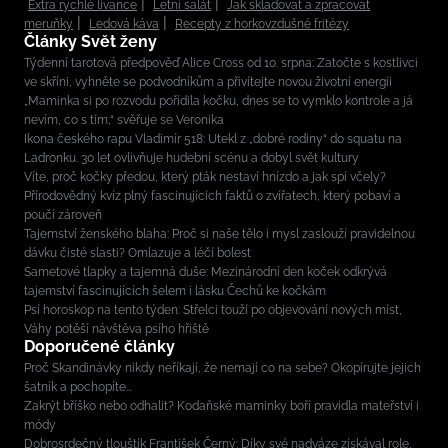
Extra rychlé lívance
Letní salát
Jak skladovat a zpracovat
meruňky
Ledová káva
Recepty z horkovzdušné fritézy
Články Svět ženy
Týdenní tarotová předpověď Alice Cross od 10. srpna: Zatočte s kostlivci
ve skříni, vyhněte se podvodníkům a přivítejte novou životní energii
„Maminka si po rozvodu pořídila kočku, dnes se to vymklo kontrole a já
nevím, co s tím,“ svěřuje se Veronika
Ikona českého rapu Vladimír 518: Utekl z „dobré rodiny“ do squatu na
Ladronku. 30 let ovlivňuje hudební scénu a dobyl svět kultury
Víte, proč kočky předou, který pták nestaví hnízdo a jak spí včely?
Přírodovědný kvíz plný fascinujících faktů o zvířatech, který pobaví a
poučí zároveň
Tajemství ženského blaha: Proč si naše tělo i mysl zaslouží pravidelnou
dávku čisté slasti? Omlazuje a léčí bolest
Sametové tlapky a tajemná duše: Mezinárodní den koček odkrývá
tajemství fascinujících šelem i lásku Čechů ke kočkám
Psí horoskop na tento týden: Střelci touží po objevování nových míst,
Váhy potěší návštěva psího hřiště
Doporučené články
Proč Skandinávky nikdy neříkají, že nemají co na sebe? Okopírujte jejich
šatník a pochopíte...
Zakrýt bříško nebo odhalit? Kodaňské maminky boří pravidla mateřství i
módy
Dobrosrdečný tlouštík František Černý: Díky své nadváze získával role,