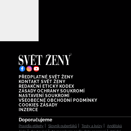
PŘEDPLATNÉ SVĚT ŽENY
KONTAKT SVĚT ŽENY
REDAKČNÍ ETICKÝ KODEX
ZÁSADY OCHRANY SOUKROMÍ
NASTAVENÍ SOUKROMÍ
VŠEOBECNÉ OBCHODNÍ PODMÍNKY
COOKIES ZÁSADY
INZERCE
Doporučujeme
Pravidla etikety
Slovník puberťáků
Testy a kvízy
Andělská