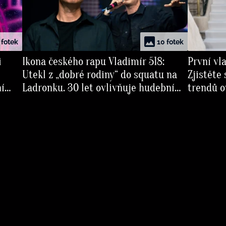
 fotek
10 fotek
i
Ikona českého rapu Vladimír 518:
První vl
Utekl z „dobré rodiny“ do squatu na
Zjistěte
ní
Ladronku. 30 let ovlivňuje hudební
trendů o
scénu a dobyl svět kultury
Napříkla