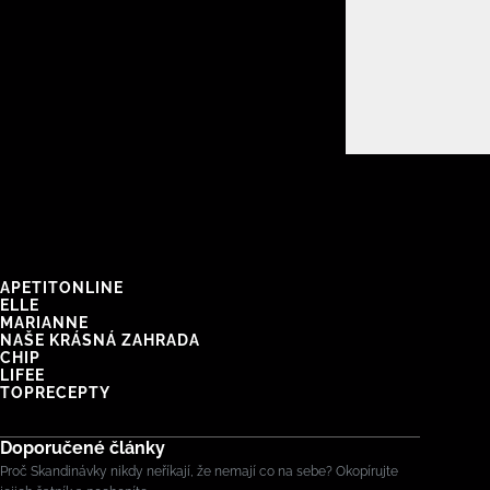
APETITONLINE
ELLE
MARIANNE
NAŠE KRÁSNÁ ZAHRADA
CHIP
LIFEE
TOPRECEPTY
Doporučené články
Proč Skandinávky nikdy neříkají, že nemají co na sebe? Okopírujte