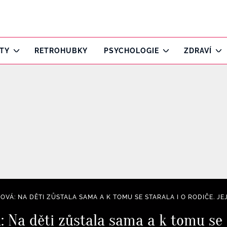
ITY
RETROHUBKY
PSYCHOLOGIE
ZDRAVÍ
OVÁ: NA DĚTI ZŮSTALA SAMA A K TOMU SE STARALA I O RODIČE. JE
: Na děti zůstala sama a k tomu se s