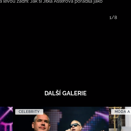
a levou zadní: Jak si Jitka Asterová poradila jako
1/8
DALŠÍ GALERIE
CELEBRITY
MÓDA A