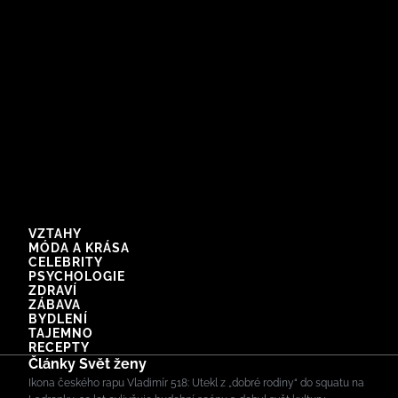
VZTAHY
MÓDA A KRÁSA
CELEBRITY
PSYCHOLOGIE
ZDRAVÍ
ZÁBAVA
BYDLENÍ
TAJEMNO
RECEPTY
Články Svět ženy
Ikona českého rapu Vladimír 518: Utekl z „dobré rodiny“ do squatu na