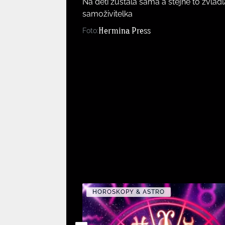
Na děti zůstala sama a stejně to zvládl
samoživitelka
Hermina Press
Foto:
HOROSKOPY & ASTRO