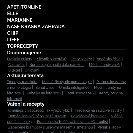
APETITONLINE
ELLE
MARIANNE
NAŠE KRÁSNÁ ZAHRADA
CHIP
LIFEE
TOPRECEPTY
Doporučujeme
Pravidla etikety
Slovník puberťáků
Testy a kvízy
Andělská čísla
Cestování
Numerologie podle data narození
Módní trendy 2026
Vítejte!
Grilování
Aktuální témata
Trendy v manikúře
Minulé životy dle numerologie
Partnerské vztahy
a numerologie
Seriál Ulice
Umělá inteligence
Módní trendy na
léto 2026
Kabelky na léto 2026
Letní účesy 2026
Trendy boty na
léto 2026
Vaření a recepty
30 nejlepších způsobů, jak využít rybíz
7 receptů na salátové zálivky
Domácí iontový nápoj ze tří surovin
Čokoládové brownies
Vláčné
domácí housky
Francouzská třešňová bublanina (Clafoutis)
Zapečené brambory s uzeným masem a smetanou
Perník s jablky