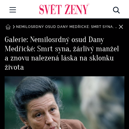
Svetzeny.cz
MÓDA A KRÁSA
NEMILOSRDNÝ OSUD DANY MEDŘICKÉ: SMRT SYNA, ŽÁRLIVÝ MANŽEL A ZNOVU NALEZENÁ LÁSKA NA SKLONKU ŽIVOTA
DOMŮ
Galerie: Nemilosrdný osud Dany
CELEBRITY
Medřické: Smrt syna, žárlivý manžel
Všechny kategorie
RETROHUBKY
a znovu nalezená láska na sklonku
Rozhovory
života
PSYCHOLOGIE
Všechny kategorie
ZDRAVÍ
Seberozvoj
Všechny kategorie
ZÁBAVA
Životní styl
Všechny kategorie
BYDLENÍ
Testy a kvízy
Všechny kategorie