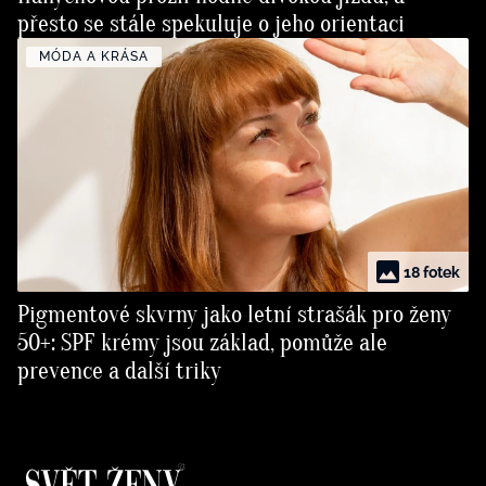
přesto se stále spekuluje o jeho orientaci
MÓDA A KRÁSA
18 fotek
Pigmentové skvrny jako letní strašák pro ženy
50+: SPF krémy jsou základ, pomůže ale
prevence a další triky