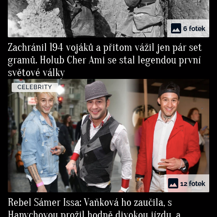
6 fotek
Zachránil 194 vojáků a přitom vážil jen pár set
gramů. Holub Cher Ami se stal legendou první
světové války
CELEBRITY
12 fotek
Rebel Sámer Issa: Vaňková ho zaučila, s
Hanychovou prožil hodně divokou jízdu, a