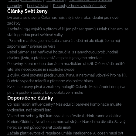
Extra rychlé lívance
Letní salát
Jak skladovat a zpracovat
meruňky
Ledová káva
Recepty z horkovzdušné fritézy
Články Svět ženy
Lví brána se otevírá: Čeká nás nejsilnější den roku, ideální pro nové
začátky
Zachránil 194 vojáků a přitom vážil jen pár set gramů. Holub Cher Ami se
stal legendou první světové války
„Po smrti manžela jsem začala znovu žít, děti mi ale říkají, že na něj
zapomínám,“ svěřuje se Věra
Rebel Sámer Issa: Vaňková ho zaučila, s Hanychovou prožil hodně
divokou jízdu, a přesto se stále spekuluje o jeho orientaci
Potraviny, které mohou domácím mazlíčkům ublížit: O čokoládě určitě
víte, ale nebezpečné je i exotické ovoce
4 cviky, které srovnají předsunutou hlavu a narovnají vdovský hrb na šíji.
Budete vypadat mladší a přestane vás bolest hlava
Kvíz: Jste pravý pivař a znáte zythologii? Oslavte Mezinárodní den piva
plným počtem bodů z kvízu o zlatavém moku
Doporučené články
Co nosí módní influencerky? Následující barevné kombinace musíte
vyzkoušet, než skončí léto
Víkend pro sebe: 5 tipů kam vyrazit na festival, drink, rande a do kina
Kariéru Oldřicha Nového nasměroval strýc z Národního divadla: Slavný
herec se měl původně živit zcela jinak
Začala platit evropská regulace umělé inteligence. AI obsah musí být