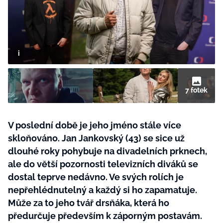
BurdaMedia
Tvoření
Extra
SVĚT ŽENY - 599 KČ
Rady a tipy
ROČNÍ PŘEDPLATNÉ SVĚT ŽENY +
SADA PRODUKTŮ MANA (10 ks)
7 fotek
V poslední době je jeho jméno stále více
skloňováno. Jan Jankovský (43) se sice už
dlouhé roky pohybuje na divadelních prknech,
ale do větší pozornosti televizních diváků se
dostal teprve nedávno. Ve svých rolích je
nepřehlédnutelný a každý si ho zapamatuje.
Může za to jeho tvář drsňáka, která ho
předurčuje především k záporným postavám.