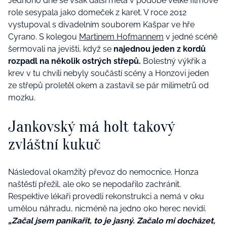
Jednoho dne se však další meta v podobě velké filmové
role sesypala jako domeček z karet. V roce 2012
vystupoval s divadelním souborem Kašpar ve hře
Cyrano. S kolegou
Martinem Hofmannem
v jedné scéně
šermovali na jevišti, když se
najednou jeden z kordů
rozpadl na několik ostrých střepů.
Bolestný výkřik a
krev v tu chvíli nebyly součástí scény a Honzovi jeden
ze střepů proletěl okem a zastavil se pár milimetrů od
mozku.
Jankovský má holt takový
zvláštní kukuč
Následoval okamžitý převoz do nemocnice. Honza
naštěstí přežil, ale oko se nepodařilo zachránit.
Respektive lékaři provedli rekonstrukci a nemá v oku
umělou náhradu, nicméně na jedno oko herec nevidí.
„Začal jsem panikařit, to je jasný. Začalo mi docházet,