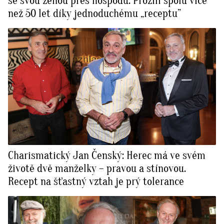
se svou ženou přes hospodu. Prožili spolu více
než 50 let díky jednoduchému „receptu”
Charismatický Jan Čenský: Herec má ve svém
životě dvě manželky – pravou a stínovou.
Recept na šťastný vztah je prý tolerance