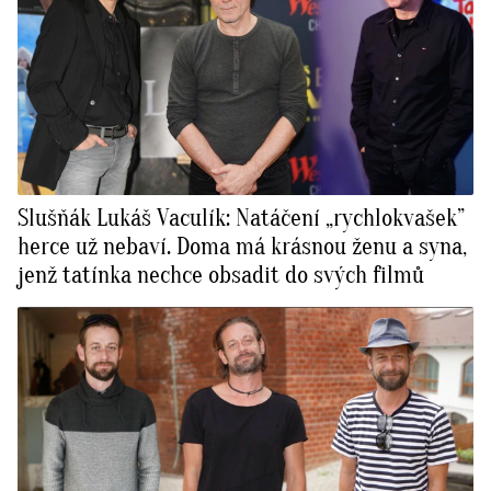
Slušňák Lukáš Vaculík: Natáčení „rychlokvašek”
herce už nebaví. Doma má krásnou ženu a syna,
jenž tatínka nechce obsadit do svých filmů