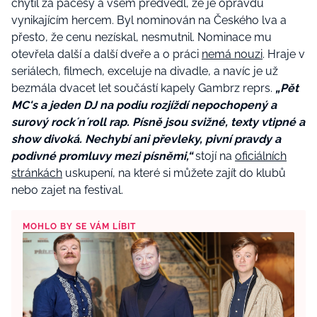
chytil za pačesy a všem předvedl, že je opravdu
vynikajícím hercem. Byl nominován na Českého lva a
přesto, že cenu nezískal, nesmutnil. Nominace mu
otevřela další a další dveře a o práci
nemá nouzi
. Hraje v
seriálech, filmech, exceluje na divadle, a navíc je už
bezmála dvacet let součástí kapely Gambrz reprs.
„Pět
MC's a jeden DJ na podiu rozjíždí nepochopený a
surový rock´n´roll rap. Písně jsou svižné, texty vtipné a
show divoká. Nechybí ani převleky, pivní pravdy a
podivné promluvy mezi písněmi,“
stojí na
oficiálních
stránkách
uskupení, na které si můžete zajít do klubů
nebo zajet na festival.
MOHLO BY SE VÁM LÍBIT