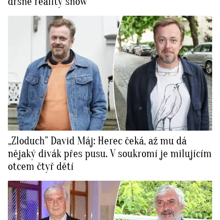
drsné reality show
„Zloduch” David Máj: Herec čeká, až mu dá
nějaký divák přes pusu. V soukromí je milujícím
otcem čtyř dětí