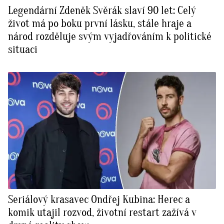
Legendární Zdeněk Svěrák slaví 90 let: Celý
život má po boku první lásku, stále hraje a
národ rozděluje svým vyjadřováním k politické
situaci
Seriálový krasavec Ondřej Kubina: Herec a
komik utajil rozvod, životní restart zažívá v