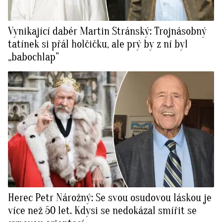
Vynikající dabér Martin Stránský: Trojnásobný
tatínek si přál holčičku, ale prý by z ní byl
„babochlap”
Herec Petr Nárožný: Se svou osudovou láskou je
více než 50 let. Kdysi se nedokázal smířit se