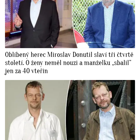
Oblíbený herec Miroslav Donutil slaví tři čtvrtě
století. O ženy neměl nouzi a manželku „sbalil”
jen za 40 vteřin