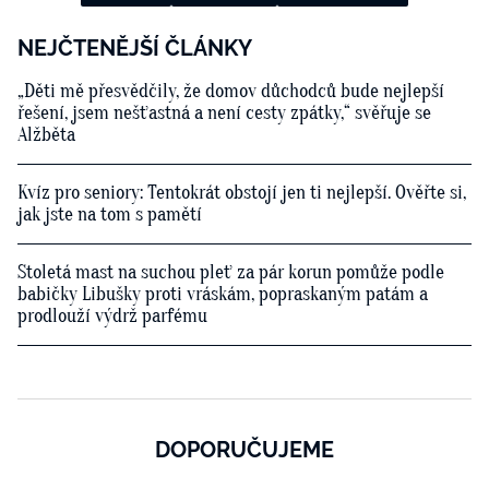
NEJČTENĚJŠÍ ČLÁNKY
„Děti mě přesvědčily, že domov důchodců bude nejlepší
řešení, jsem nešťastná a není cesty zpátky,“ svěřuje se
Alžběta
Kvíz pro seniory: Tentokrát obstojí jen ti nejlepší. Ověřte si,
jak jste na tom s pamětí
Stoletá mast na suchou pleť za pár korun pomůže podle
babičky Libušky proti vráskám, popraskaným patám a
prodlouží výdrž parfému
DOPORUČUJEME