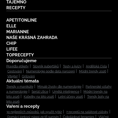
TAJEMNO
RECEPTY
APETITONLINE
ELLE
MARIANNE
NAŠE KRÁSNÁ ZAHRADA
CHIP
LIFEE
TOPRECEPTY
Doporučujeme
Pravidla etikety
Slovník puberťáků
Testy a kvízy
Andělská čísla
Cestování
Numerologie podle data narození
Módní trendy 2026
Vítejte!
Grilování
Aktuální témata
Trendy v manikúře
Minulé životy dle numerologie
Partnerské vztahy
a numerologie
Seriál Ulice
Umělá inteligence
Módní trendy na
léto 2026
Kabelky na léto 2026
Letní účesy 2026
Trendy boty na
léto 2026
Vaření a recepty
30 nejlepších způsobů, jak využít rybíz
7 receptů na salátové zálivky
Domácí iontový nápoj ze tří surovin
Čokoládové brownies
Vláčné