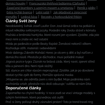
domácí housky
Francouzská třešňová bublanina (Clafoutis)
Zapečené brambory s uzeným masem a smetanou
Perník s jablky
Extra rychlé lívance
Letní salát
Jak skladovat a zpracovat
meruňky
Ledová káva
Recepty z horkovzdušné fritézy
Články Svět ženy
Neodolatelný švihák Josef Laufer: Don José lámal srdce na potkání a
mluvil několika světovými jazyky. Poslední roky života strávil v kómatu
Pražská a brněnská hantýrka, které rozumí jen vyvolení. Zjistěte, zda jste
mezi nimi a znáte víc než ostatní
Móda po padesátce podle Beaty Rajské: Ženskost nekončí věkem.
Rozhoduje střih, materiál i sebevědomí
Mistr dabingu Zdeněk Mahdal: Herec je otcem 5 dětí a byl nařčen z
domácího násilí. Přestože je důchodce, musí pořádně makat
Jógová pozice tygra: Zázrak na bolavá záda, který navíc zpevní střed
těla a pánevní dno. Není nijak složitý
Sůl, slunce ani chlor vlasům neprospívají: Zjistěte, jak je po dovolené
dostat rychle zpět do formy. Pomůže správná maska
„Milujeme se, ale odmítla jsem s ním bydlet. Moje podmínka nám
zachránila vztah, přestože nás okolí odsuzuje,“ svěřila se nám Dita
Doporučené články
Zapomeňte na chytré hodinky: V roce 2026 se vrací vintage modely s
úzkým řemínkem, které pozvednou váš outfit
Proč si ženy pořizují druhý zásnubní prsten? Toto je trend travel ring