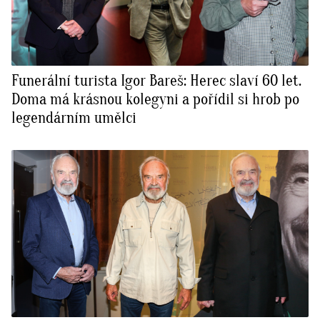
Funerální turista Igor Bareš: Herec slaví 60 let.
Doma má krásnou kolegyni a pořídil si hrob po
legendárním umělci