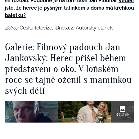
se rozdali. Podobně je na tom také Jan Plouhar.
Věděli
jste, že herec je pyšným tatínkem a doma má křehkou
baletku?
Zdroj:
Česká televize, iDnes.cz, Autorský článek
Galerie: Filmový padouch Jan
Jankovský: Herec přišel během
představení o oko. V loňském
roce se tajně oženil s maminkou
svých dětí
8 fotek