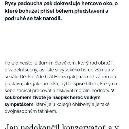
Rysy padoucha pak dokresluje hercovo oko, o
které bohužel přišel během představení a
podruhé se tak narodil.
Pokud nejste kulturním člověkem, který rád obráží
divadelní scény, asi jste si vysokého herce všimli a v
seriálu Děcko. Zde hrál Honza jak jinak než zápornou
postavu, ale, jak sám říká, byl to spíše blbec, který na
sobě začínal pracovat a získával morální hodnoty.
V
soukromém životě je naopak herec velkým
sympaťákem
, který je u kolegů oblíbený a je také
dvojnásobným tatínkem.
Jan nedokončil konzervatoř a v