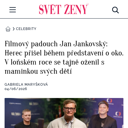
Svetzeny.cz
MÓDA A KRÁSA
CELEBRITY
DOMŮ
CELEBRITY
Filmový padouch Jan Jankovský:
Všechny kategorie
Herec přišel během představení o oko.
RETROHUBKY
V loňském roce se tajně oženil s
Rozhovory
PSYCHOLOGIE
maminkou svých dětí
Všechny kategorie
ZDRAVÍ
GABRIELA MARYŠKOVÁ
04/06/2026
Seberozvoj
Všechny kategorie
ZÁBAVA
Životní styl
Všechny kategorie
BYDLENÍ
Testy a kvízy
Všechny kategorie