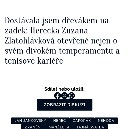
Dostávala jsem dřevákem na
zadek: Herečka Zuzana
Zlatohlávková otevřeně nejen o
svém divokém temperamentu a
tenisové kariéře
Sdílet nebo uložit:
ZOBRAZIT DISKUZI
JAN JANKOVSKÝ
HEREC
ZÁPORÁK
NEHODA
ZRANĚNÍ
MANŽELKA
TAJNÁ SVATBA