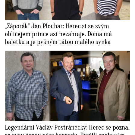
„Záporák” Jan Plouhar: Herec si se svým
obličejem prince asi nezahraje. Doma má
baletku a je pyšným tátou malého synka
Legendární Václav Postránecký: Herec se poznal