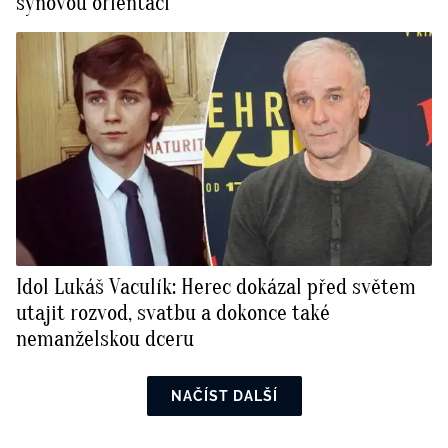
synovou orientací
Idol Lukáš Vaculík: Herec dokázal před světem
utajit rozvod, svatbu a dokonce také
nemanželskou dceru
NAČÍST DALŠÍ