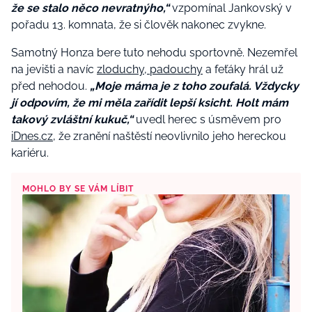
že se stalo něco nevratnýho,“
vzpomínal Jankovský v
pořadu 13. komnata, že si člověk nakonec zvykne.
Samotný Honza bere tuto nehodu sportovně. Nezemřel
na jevišti a navíc
zloduchy, padouchy
a feťáky hrál už
před nehodou.
„Moje máma je z toho zoufalá. Vždycky
jí odpovím, že mi měla zařídit lepší ksicht. Holt mám
takový zvláštní kukuč,“
uvedl herec s úsměvem pro
iDnes.cz
, že zranění naštěstí neovlivnilo jeho hereckou
kariéru.
MOHLO BY SE VÁM LÍBIT