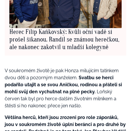
Herec Filip Kaňkovský: Kvůli oční vadě si
prošel šikanou. Randil se známou herečkou,
ale nakonec zakotvil u mladší kolegyně
V soukromém životě je pak Honza milujícím tatínkem
dvou dětí a pozorným manželem.
Svatbu se herci
podařilo utajit a se svou Aničkou, rodinou a přáteli si
mohli svůj den vychutnat na plné pecky.
Loňský
červen tak byl pro herce dalším životním milníkem a
štěstí si ho nakonec přece jen našlo.
Většina herců, kteří jsou zrozeni pro role záporáků,
jsou v soukromém životě úplní beránci a pro druhé by