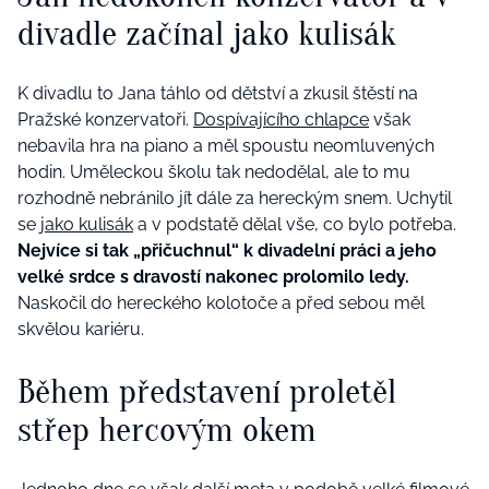
divadle začínal jako kulisák
K divadlu to Jana táhlo od dětství a zkusil štěstí na
Pražské konzervatoři.
Dospívajícího chlapce
však
nebavila hra na piano a měl spoustu neomluvených
hodin. Uměleckou školu tak nedodělal, ale to mu
rozhodně nebránilo jít dále za hereckým snem. Uchytil
se
jako kulisák
a v podstatě dělal vše, co bylo potřeba.
Nejvíce si tak „přičuchnul“ k divadelní práci a jeho
velké srdce s dravostí nakonec prolomilo ledy.
Naskočil do hereckého kolotoče a před sebou měl
skvělou kariéru.
Během představení proletěl
střep hercovým okem