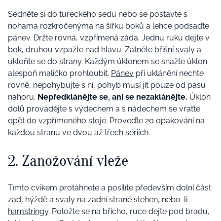
Sedněte si do tureckého sedu nebo se postavte s
nohama rozkročenýma na šířku boků a lehce podsaďte
pánev. Držte rovná, vzpřímená záda. Jednu ruku dejte v
bok, druhou vzpažte nad hlavu. Zatněte
břišní svaly
a
ukloňte se do strany. Každým úklonem se snažte úklon
alespoň maličko prohloubit.
Pánev
při uklánění nechte
rovně, nepohybujte s ní, pohyb musí jít pouze od pasu
nahoru.
Nepředklánějte se, ani se nezaklánějte.
Úklon
dolů provádějte s výdechem a s nádechem se vraťte
opět do vzpřímeného stoje. Proveďte 20 opakování na
každou stranu ve dvou až třech sériích.
2. Zanožování vleže
Tímto cvikem protáhnete a posílíte především dolní část
zad,
hýždě a svaly na zadní straně stehen, nebo-li
hamstringy
. Položte se na břicho, ruce dejte pod bradu,