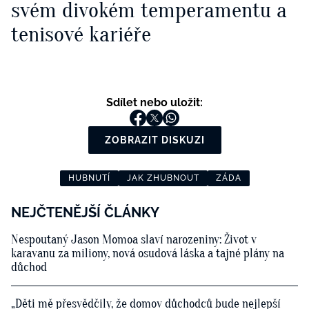
svém divokém temperamentu a
tenisové kariéře
Sdílet nebo uložit:
ZOBRAZIT DISKUZI
HUBNUTÍ
JAK ZHUBNOUT
ZÁDA
NEJČTENĚJŠÍ ČLÁNKY
Nespoutaný Jason Momoa slaví narozeniny: Život v
karavanu za miliony, nová osudová láska a tajné plány na
důchod
„Děti mě přesvědčily, že domov důchodců bude nejlepší