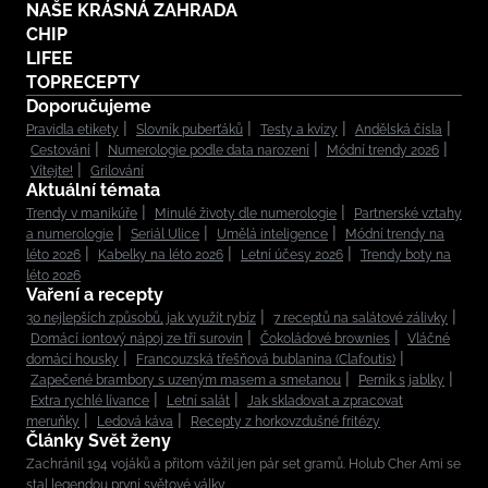
NAŠE KRÁSNÁ ZAHRADA
CHIP
LIFEE
TOPRECEPTY
Doporučujeme
Pravidla etikety
Slovník puberťáků
Testy a kvízy
Andělská čísla
Cestování
Numerologie podle data narození
Módní trendy 2026
Vítejte!
Grilování
Aktuální témata
Trendy v manikúře
Minulé životy dle numerologie
Partnerské vztahy
a numerologie
Seriál Ulice
Umělá inteligence
Módní trendy na
léto 2026
Kabelky na léto 2026
Letní účesy 2026
Trendy boty na
léto 2026
Vaření a recepty
30 nejlepších způsobů, jak využít rybíz
7 receptů na salátové zálivky
Domácí iontový nápoj ze tří surovin
Čokoládové brownies
Vláčné
domácí housky
Francouzská třešňová bublanina (Clafoutis)
Zapečené brambory s uzeným masem a smetanou
Perník s jablky
Extra rychlé lívance
Letní salát
Jak skladovat a zpracovat
meruňky
Ledová káva
Recepty z horkovzdušné fritézy
Články Svět ženy
Zachránil 194 vojáků a přitom vážil jen pár set gramů. Holub Cher Ami se
stal legendou první světové války