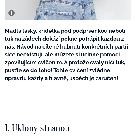
BurdaMedia
Tvoření
Extra
SVĚT ŽENY - 599 KČ
Rady a tipy
ROČNÍ PŘEDPLATNÉ SVĚT ŽENY +
Madla lásky, křidélka pod podprsenkou neboli
SADA PRODUKTŮ MANA (10 ks)
tuk na zádech dokáží pěkně potrápit každou z
nás. Návod na cílené hubnutí konkrétních partií
sice neexistují, ale můžete si účinně pomoci
zpevňujícím cvičením. A protože svaly ničí tuk,
pusťte se do toho! Tohle cvičení zvládne
opravdu každý a hlavně, úspěch je zaručen!
1. Úklony stranou