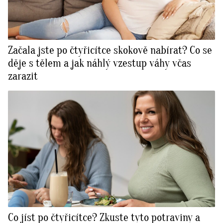
Začala jste po čtyřicítce skokově nabírat? Co se
děje s tělem a jak náhlý vzestup váhy včas
zarazit
Co jíst po čtyřicítce? Zkuste tyto potraviny a