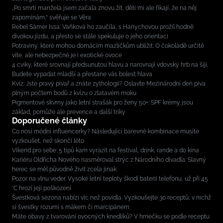
„Po smrti manžela jsem začala znovu žít, děti mi ale říkají, že na něj
zapomínám,“ svěřuje se Věra
Rebel Sámer Issa: Vaňková ho zaučila, s Hanychovou prožil hodně
divokou jízdu, a přesto se stále spekuluje o jeho orientaci
Potraviny, které mohou domácím mazlíčkům ublížit: O čokoládě určitě
víte, ale nebezpečné je i exotické ovoce
4 cviky, které srovnají předsunutou hlavu a narovnají vdovský hrb na šíji.
Budete vypadat mladší a přestane vás bolest hlava
Kvíz: Jste pravý pivař a znáte zythologii? Oslavte Mezinárodní den piva
plným počtem bodů z kvízu o zlatavém moku
Pigmentové skvrny jako letní strašák pro ženy 50+: SPF krémy jsou
základ, pomůže ale prevence a další triky
Doporučené články
Co nosí módní influencerky? Následující barevné kombinace musíte
vyzkoušet, než skončí léto
Víkend pro sebe: 5 tipů kam vyrazit na festival, drink, rande a do kina
Kariéru Oldřicha Nového nasměroval strýc z Národního divadla: Slavný
herec se měl původně živit zcela jinak
Pozor na vlnu veder. Vysoké letní teploty škodí baterii telefonu, už při 45
°C hrozí její poškození
Švestková sezona nabízí víc než povidla. Vyzkoušejte 30 receptů, v nichž
si švestky rozumí s mákem či marcipánem
Máte obavy z tvarování ovocných knedlíků? V hrnečku se podle receptu