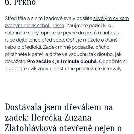
6. Prkno
Střed těla a s ním i zádové svaly posílíte
skvělým cvikem
zvaným plank neboli prkno
. Zaujměte pozicí kliku,
natáhněte nohy, opřete se pevně do prstů u nohou a
ruce dejte lehce před sebe. Opřít je můžete o dlaně
nebo o předloktí. Zadek mírně podsaďte, břicho
přitáhněte k páteři a držte ve vzduchu tak dlouho, jak
dokážete.
Pro začátek je i minuta dlouhá.
Odpočiňte si,
a udělejte cvik znovu. Postupně prodlužujte intervaly.
Dostávala jsem dřevákem na
zadek: Herečka Zuzana
Zlatohlávková otevřeně nejen o