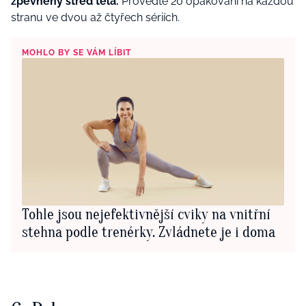
zpevněný střed těla.
Proveďte 20 opakování na každou
stranu ve dvou až čtyřech sériích.
MOHLO BY SE VÁM LÍBIT
Tohle jsou nejefektivnější cviky na vnitřní
stehna podle trenérky. Zvládnete je i doma