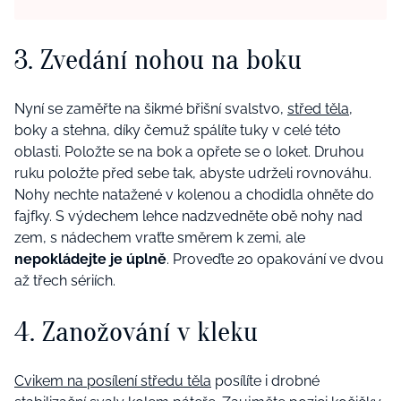
3. Zvedání nohou na boku
Nyní se zaměřte na šikmé břišní svalstvo,
střed těla
,
boky a stehna, díky čemuž spálíte tuky v celé této
oblasti. Položte se na bok a opřete se o loket. Druhou
ruku položte před sebe tak, abyste udrželi rovnováhu.
Nohy nechte natažené v kolenou a chodidla ohněte do
fajfky. S výdechem lehce nadzvedněte obě nohy nad
zem, s nádechem vraťte směrem k zemi, ale
nepokládejte je úplně
. Proveďte 20 opakování ve dvou
až třech sériích.
4. Zanožování v kleku
Cvikem na posílení středu těla
posílíte i drobné