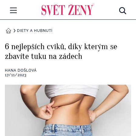
Svetzeny.cz
MÓDA A KRÁSA
DIETY A HUBNUTÍ
DOMŮ
CELEBRITY
6 nejlepších cviků, díky kterým se
Všechny kategorie
zbavíte tuku na zádech
RETROHUBKY
Rozhovory
HANA DOŠLOVÁ
PSYCHOLOGIE
17/11/2023
Všechny kategorie
ZDRAVÍ
Seberozvoj
Všechny kategorie
ZÁBAVA
Životní styl
Všechny kategorie
BYDLENÍ
Testy a kvízy
Všechny kategorie