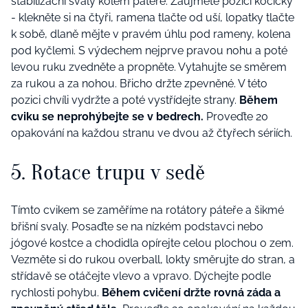
stabilizační svaly kolem páteře. Zaujměte pozici kočičky
- klekněte si na čtyři, ramena tlačte od uší, lopatky tlačte
k sobě, dlaně mějte v pravém úhlu pod rameny, kolena
pod kyčlemi. S výdechem nejprve pravou nohu a poté
levou ruku zvedněte a propněte. Vytahujte se směrem
za rukou a za nohou. Břicho držte zpevněné. V této
pozici chvíli vydržte a poté vystřídejte strany.
Během
cviku se neprohýbejte se v bedrech.
Proveďte 20
opakování na každou stranu ve dvou až čtyřech sériích.
5. Rotace trupu v sedě
Tímto cvikem se zaměříme na rotátory páteře a šikmé
břišní svaly. Posaďte se na nízkém podstavci nebo
jógové kostce a chodidla opírejte celou plochou o zem.
Vezměte si do rukou overball, lokty směrujte do stran, a
střídavě se otáčejte vlevo a vpravo. Dýchejte podle
rychlosti pohybu.
Během cvičení držte rovná záda a