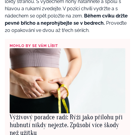
lokty stranou. S výdechem nohy natáhněte a spolu s
hlavou a rukami zvedejte. V pozici chvíli vydržte a s
nádechem se opět položte na zem.
Během cviku držte
pevné břicho a neprohýbejte se v bedrech.
Proveďte
20 opakování ve dvou až třech sériích.
MOHLO BY SE VÁM LÍBIT
Výživový poradce radí: Rýži jako přílohu při
hubnutí nikdy nejezte. Způsobí více škody
než užitku