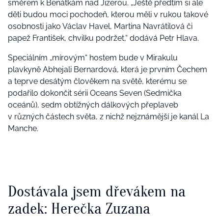
směrem k Benátkám nad Jizerou. „Ještě předtím si ale
děti budou moci pochodeň, kterou měli v rukou takové
osobnosti jako Václav Havel, Martina Navrátilová či
papež František, chvilku podržet,“ dodává Petr Hlava.
Speciálním „mírovým“ hostem bude v Mirakulu
plavkyně Abhejali Bernardová, která je prvním Čechem
a teprve desátým člověkem na světě, kterému se
podařilo dokončit sérii Oceans Seven (Sedmička
oceánů), sedm obtížných dálkových přeplaveb
v různých částech světa, z nichž nejznámější je kanál La
Manche.
Dostávala jsem dřevákem na
zadek: Herečka Zuzana