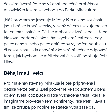
českém území. Poté se všichni společně proběhnou
milovickým lesem ke vchodu do Parku Mirakulum.
„Náš program se jmenuje Mírový tým a jeho součástí
jsou i krátké hrané scénky, v nichž dětem ukazujeme, co
to ten mír vlastně je. Děti se mohou aktivně zapojit, třeba
hlasovat podobně jako v římských amfiteátrech, tedy
palec nahoru nebo palec dolů coby vyjádření souhlasu
či nesouhlasu, zda chování v konkrétní scénce odpovídá
tomu, jak bychom se měli chovat či nikoli,“ popisuje Petr
Hlava.
Běhají malí i velcí
Pro malé návštěvníky Mirakula je pak připravena i
dětská verze běhu. „Děti pozveme ke společnému běhu
kolem světa, což bude krátká vyznačená trasa, která je
imaginárně provede všemi kontinenty,“ říká Petr Hlava s
tím, že zhruba po hodině se štafeta vydá zase dál