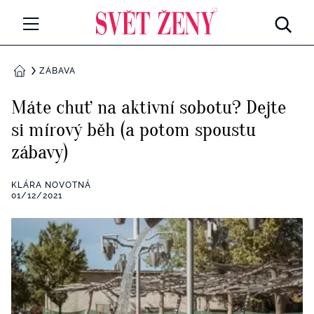
Svetzeny.cz
MÓDA A KRÁSA
ZÁBAVA
DOMŮ
CELEBRITY
Máte chuť na aktivní sobotu? Dejte
Všechny kategorie
si mírový běh (a potom spoustu
RETROHUBKY
zábavy)
Rozhovory
PSYCHOLOGIE
KLÁRA NOVOTNÁ
Všechny kategorie
01/12/2021
ZDRAVÍ
Seberozvoj
Všechny kategorie
ZÁBAVA
Životní styl
Všechny kategorie
BYDLENÍ
Testy a kvízy
Všechny kategorie