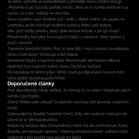
ve skříni, vyhněte se podvodníkům a přivítejte novou životní energii
„Maminka si po rozvodu pořídila kočku, dnes se to vymklo kontrole a já
nevím, co s tím,“ svěřuje se Veronika
Ikona českého rapu Vladimír 518: Utekl z „dobré rodiny“ do squatu na
Ladronku. 30 let ovlivňuje hudební scénu a dobyl svět kultury
Víte, proč kočky předou, který pták nestaví hnízdo a jak spí včely?
Přírodovědný kvíz plný fascinujících faktů o zvířatech, který pobaví a
poučí zároveň
Tajemství ženského blaha: Proč si naše tělo i mysl zaslouží pravidelnou
dávku čisté slasti? Omlazuje a léčí bolest
Sametové tlapky a tajemná duše: Mezinárodní den koček odkrývá
tajemství fascinujících šelem i lásku Čechů ke kočkám
Psí horoskop na tento týden: Střelci touží po objevování nových míst,
Váhy potěší návštěva psího hřiště
Doporučené články
Proč Skandinávky nikdy neříkají, že nemají co na sebe? Okopírujte jejich
šatník a pochopíte...
Zakrýt bříško nebo odhalit? Kodaňské maminky boří pravidla mateřství i
módy
Dobrosrdečný tlouštík František Černý: Díky své nadváze získával role,
oženil se až před padesátkou
Robotický kentaur děsí. Dvoumetrový robot má ale zachraňovat životy
Švestky umí potrápit i pomoci. Vláknina prospívá trávení, sorbitol může
nadýmat a bílý povlak není plíseň ani špína