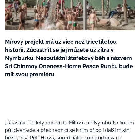
BurdaMedia
Tvoření
Extra
SVĚT ŽENY - 599 KČ
Rady a tipy
ROČNÍ PŘEDPLATNÉ SVĚT ŽENY +
SADA PRODUKTŮ MANA (10 ks)
Mírový projekt má už více než třicetiletou
historii. Zúčastnit se jej můžete už zítra v
Nymburku. Nesoutěžní štafetový běh s názvem
Sri Chinmoy Oneness-Home Peace Run tu bude
mít svou premiéru.
„Účastníci štafety dorazí do Milovic od Nymburka kolem
půl dvanácté a před radnicí se k nim připojí další místní
běžci,“ říká Petr Hlava, koordinátor sobotní trasy na