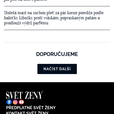
Stoletá mast na suchou pleť za pár korun pomůže podle
babičky Libušky proti vráskám, popraskaným patám a
prodlouží výdrž parfému
DOPORUČUJEME
NAČÍST DALŠÍ
PŘEDPLATNÉ SVĚT ŽENY
KONTAKT SVĚT ŽENY