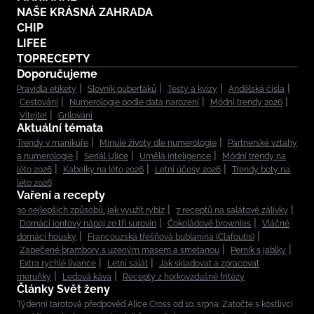
NAŠE KRÁSNÁ ZAHRADA
CHIP
LIFEE
TOPRECEPTY
Doporučujeme
Pravidla etikety
Slovník puberťáků
Testy a kvízy
Andělská čísla
Cestování
Numerologie podle data narození
Módní trendy 2026
Vítejte!
Grilování
Aktuální témata
Trendy v manikúře
Minulé životy dle numerologie
Partnerské vztahy
a numerologie
Seriál Ulice
Umělá inteligence
Módní trendy na
léto 2026
Kabelky na léto 2026
Letní účesy 2026
Trendy boty na
léto 2026
Vaření a recepty
30 nejlepších způsobů, jak využít rybíz
7 receptů na salátové zálivky
Domácí iontový nápoj ze tří surovin
Čokoládové brownies
Vláčné
domácí housky
Francouzská třešňová bublanina (Clafoutis)
Zapečené brambory s uzeným masem a smetanou
Perník s jablky
Extra rychlé lívance
Letní salát
Jak skladovat a zpracovat
meruňky
Ledová káva
Recepty z horkovzdušné fritézy
Články Svět ženy
Týdenní tarotová předpověď Alice Cross od 10. srpna: Zatočte s kostlivci