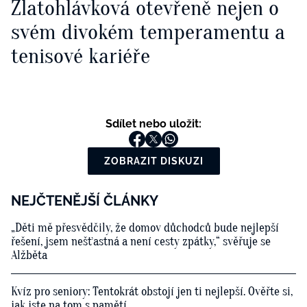
Zlatohlávková otevřeně nejen o
svém divokém temperamentu a
tenisové kariéře
Sdílet nebo uložit:
ZOBRAZIT DISKUZI
NEJČTENĚJŠÍ ČLÁNKY
„Děti mě přesvědčily, že domov důchodců bude nejlepší
řešení, jsem nešťastná a není cesty zpátky,“ svěřuje se
Alžběta
Kvíz pro seniory: Tentokrát obstojí jen ti nejlepší. Ověřte si,
jak jste na tom s pamětí