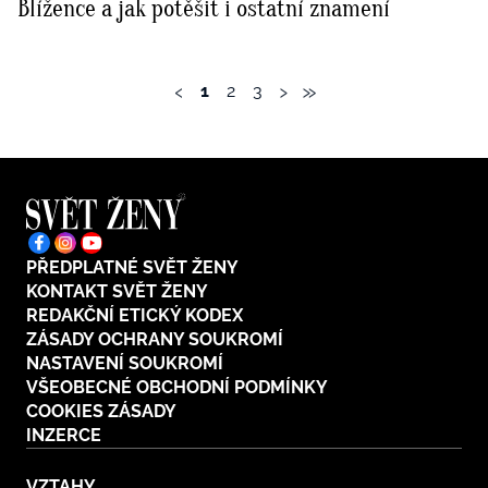
Blížence a jak potěšit i ostatní znamení
‹
›
»
1
2
3
PŘEDPLATNÉ SVĚT ŽENY
KONTAKT SVĚT ŽENY
REDAKČNÍ ETICKÝ KODEX
ZÁSADY OCHRANY SOUKROMÍ
NASTAVENÍ SOUKROMÍ
VŠEOBECNÉ OBCHODNÍ PODMÍNKY
COOKIES ZÁSADY
INZERCE
VZTAHY