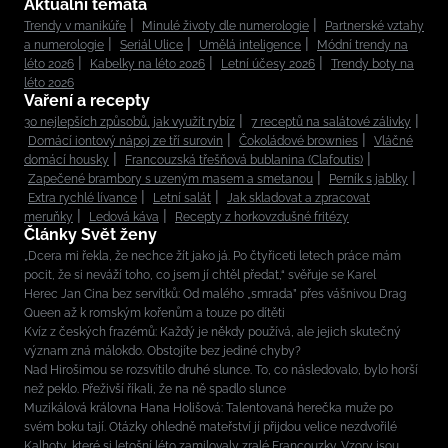
Aktuální témata
Trendy v manikúře
Minulé životy dle numerologie
Partnerské vztahy
a numerologie
Seriál Ulice
Umělá inteligence
Módní trendy na
léto 2026
Kabelky na léto 2026
Letní účesy 2026
Trendy boty na
léto 2026
Vaření a recepty
30 nejlepších způsobů, jak využít rybíz
7 receptů na salátové zálivky
Domácí iontový nápoj ze tří surovin
Čokoládové brownies
Vláčné
domácí housky
Francouzská třešňová bublanina (Clafoutis)
Zapečené brambory s uzeným masem a smetanou
Perník s jablky
Extra rychlé lívance
Letní salát
Jak skladovat a zpracovat
meruňky
Ledová káva
Recepty z horkovzdušné fritézy
Články Svět ženy
„Dcera mi řekla, že nechce žít jako já. Po čtyřiceti letech práce mám
pocit, že si neváží toho, co jsem jí chtěl předat,“ svěřuje se Karel
Herec Jan Cina bez servítků: Od malého „smrada” přes vášnivou Drag
Queen až k romským kořenům a touze po dítěti
Kvíz z českých frazémů: Každý je někdy používá, ale jejich skutečný
význam zná málokdo. Obstojíte bez jediné chyby?
Nad Hirošimou se rozsvítilo druhé slunce. To, co následovalo, bylo horší
než peklo. Přeživší říkali, že na ně spadlo slunce
Muzikálová královna Hana Holišová: Talentovaná herečka muže po
svém boku tají. Otázky ohledně mateřství jí přijdou velice nezdvořilé
Kalhoty, které si letošní léto zamilovaly zralé Francouzky. Vzory jsou