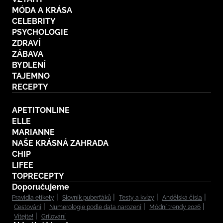
MÓDA A KRÁSA
CELEBRITY
PSYCHOLOGIE
ZDRAVÍ
ZÁBAVA
BYDLENÍ
TAJEMNO
RECEPTY
APETITONLINE
ELLE
MARIANNE
NAŠE KRÁSNÁ ZAHRADA
CHIP
LIFEE
TOPRECEPTY
Doporučujeme
Pravidla etikety
Slovník puberťáků
Testy a kvízy
Andělská čísla
Cestování
Numerologie podle data narození
Módní trendy 2026
Vítejte!
Grilování