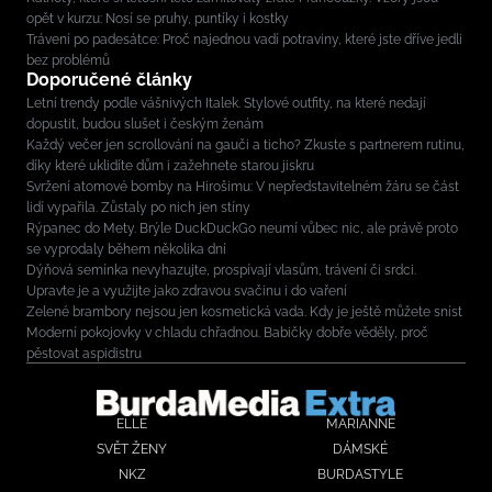
opět v kurzu: Nosí se pruhy, puntíky i kostky
Trávení po padesátce: Proč najednou vadí potraviny, které jste dříve jedli
bez problémů
Doporučené články
Letní trendy podle vášnivých Italek. Stylové outfity, na které nedají
dopustit, budou slušet i českým ženám
Každý večer jen scrollování na gauči a ticho? Zkuste s partnerem rutinu,
díky které uklidíte dům i zažehnete starou jiskru
Svržení atomové bomby na Hirošimu: V nepředstavitelném žáru se část
lidí vypařila. Zůstaly po nich jen stíny
Rýpanec do Mety. Brýle DuckDuckGo neumí vůbec nic, ale právě proto
se vyprodaly během několika dní
Dýňová semínka nevyhazujte, prospívají vlasům, trávení či srdci.
Upravte je a využijte jako zdravou svačinu i do vaření
Zelené brambory nejsou jen kosmetická vada. Kdy je ještě můžete sníst
Moderní pokojovky v chladu chřadnou. Babičky dobře věděly, proč
pěstovat aspidistru
ELLE
MARIANNE
SVĚT ŽENY
DÁMSKÉ
NKZ
BURDASTYLE