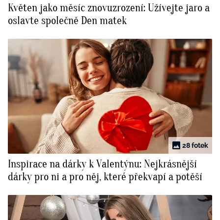
Květen jako měsíc znovuzrození: Užívejte jaro a
BurdaMedia
Tvoření
oslavte společně Den matek
Extra
SVĚT ŽENY - 599 KČ
Rady a tipy
ROČNÍ PŘEDPLATNÉ SVĚT ŽENY +
SADA PRODUKTŮ MANA (10 ks)
28 fotek
Inspirace na dárky k Valentýnu: Nejkrásnější
dárky pro ni a pro něj, které překvapí a potěší