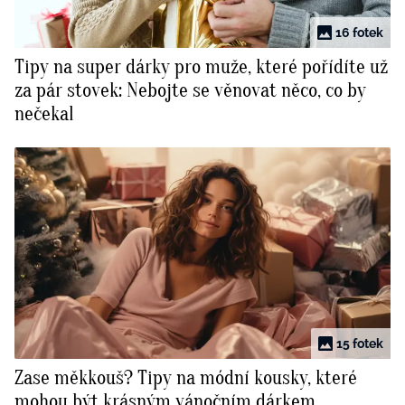
16 fotek
Tipy na super dárky pro muže, které pořídíte už
za pár stovek: Nebojte se věnovat něco, co by
nečekal
15 fotek
Zase měkkouš? Tipy na módní kousky, které
mohou být krásným vánočním dárkem