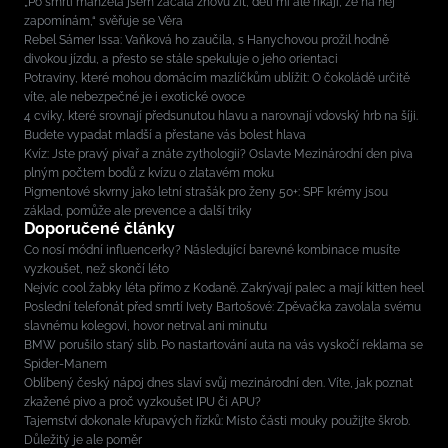
„Po smrti manžela jsem začala znovu žít, děti mi ale říkají, že na něj
zapomínám,“ svěřuje se Věra
Rebel Sámer Issa: Vaňková ho zaučila, s Hanychovou prožil hodně
divokou jízdu, a přesto se stále spekuluje o jeho orientaci
Potraviny, které mohou domácím mazlíčkům ublížit: O čokoládě určitě
víte, ale nebezpečné je i exotické ovoce
4 cviky, které srovnají předsunutou hlavu a narovnají vdovský hrb na šíji.
Budete vypadat mladší a přestane vás bolest hlava
Kvíz: Jste pravý pivař a znáte zythologii? Oslavte Mezinárodní den piva
plným počtem bodů z kvízu o zlatavém moku
Pigmentové skvrny jako letní strašák pro ženy 50+: SPF krémy jsou
základ, pomůže ale prevence a další triky
Doporučené články
Co nosí módní influencerky? Následující barevné kombinace musíte
vyzkoušet, než skončí léto
Nejvíc cool žabky léta přímo z Kodaně. Zakrývají palec a mají kitten heel
Poslední telefonát před smrtí Ivety Bartošové: Zpěvačka zavolala svému
slavnému kolegovi, hovor netrval ani minutu
BMW porušilo starý slib. Po nastartování auta na vás vyskočí reklama se
Spider-Manem
Oblíbený český nápoj dnes slaví svůj mezinárodní den. Víte, jak poznat
zkažené pivo a proč vyzkoušet IPU či APU?
Tajemství dokonale křupavých řízků: Místo části mouky použijte škrob.
Důležitý je ale poměr