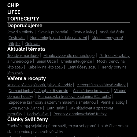
CHIP
LIFEE
TOPRECEPTY
Doporučujeme
Pravidla etikety
Slovník puberťáků
Testy a kvízy
Andělská čísla
Cestování
Numerologie podle data narození
Módní trendy 2026
Vítejte!
Grilování
Aktuální témata
Trendy v manikúře
Minulé životy dle numerologie
Partnerské vztahy
a numerologie
Seriál Ulice
Umělá inteligence
Módní trendy na
léto 2026
Kabelky na léto 2026
Letní účesy 2026
Trendy boty na
léto 2026
Vaření a recepty
30 nejlepších způsobů, jak využít rybíz
7 receptů na salátové zálivky
Domácí iontový nápoj ze tří surovin
Čokoládové brownies
Vláčné
domácí housky
Francouzská třešňová bublanina (Clafoutis)
Zapečené brambory s uzeným masem a smetanou
Perník s jablky
Extra rychlé lívance
Letní salát
Jak skladovat a zpracovat
meruňky
Ledová káva
Recepty z horkovzdušné fritézy
Články Svět ženy
Zachránil 194 vojáků a přitom vážil jen pár set gramů. Holub Cher Ami se
stal legendou první světové války