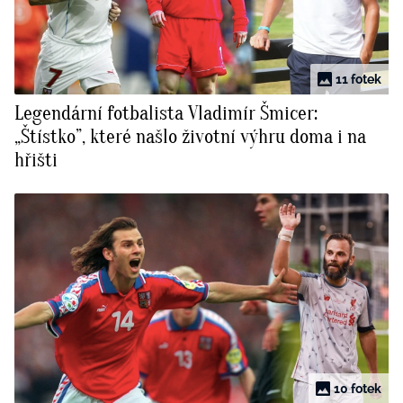
11 fotek
Legendární fotbalista Vladimír Šmicer:
„Štístko”, které našlo životní výhru doma i na
hřišti
10 fotek