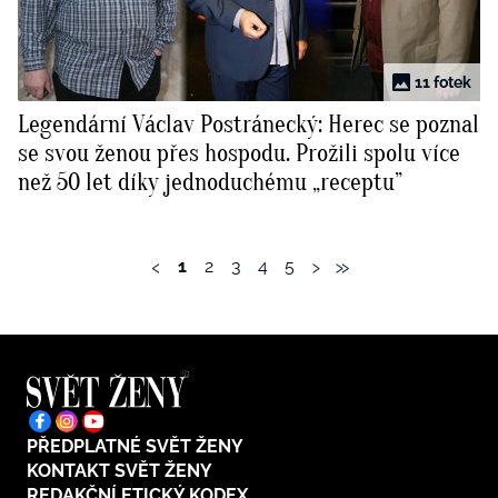
11 fotek
Legendární Václav Postránecký: Herec se poznal
se svou ženou přes hospodu. Prožili spolu více
než 50 let díky jednoduchému „receptu”
‹
›
»
1
2
3
4
5
PŘEDPLATNÉ SVĚT ŽENY
KONTAKT SVĚT ŽENY
REDAKČNÍ ETICKÝ KODEX