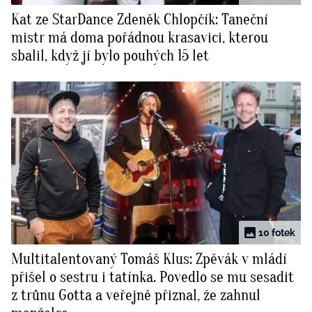
Kat ze StarDance Zdeněk Chlopčík: Taneční
mistr má doma pořádnou krasavici, kterou
sbalil, když jí bylo pouhých 15 let
10 fotek
Multitalentovaný Tomáš Klus: Zpěvák v mládí
přišel o sestru i tatínka. Povedlo se mu sesadit
z trůnu Gotta a veřejně přiznal, že zahnul