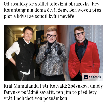
Od rosničky ke stálici televizní obrazovky: Rey
BurdaMedia
Tvoření
Koranteng má doma čtyři ženy, Borhyovou přes
Extra
plot a kdysi se soudil kvůli nevěře
SVĚT ŽENY - 599 KČ
Rady a tipy
ROČNÍ PŘEDPLATNÉ SVĚT ŽENY +
SADA PRODUKTŮ MANA (10 ks)
12 fotek
Král Mumulandu Petr Kotvald: Zpěvákovi uměly
fanynky pořádně zavařit, ten jim to před lety
vrátil nelichotivou poznámkou