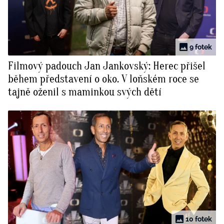
9 fotek
Filmový padouch Jan Jankovský: Herec přišel
během představení o oko. V loňském roce se
tajně oženil s maminkou svých dětí
10 fotek