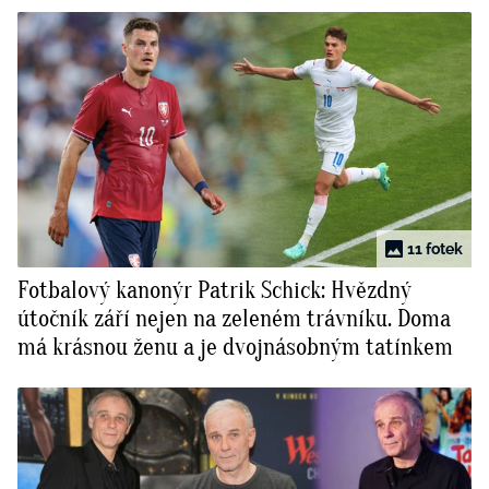
11 fotek
Fotbalový kanonýr Patrik Schick: Hvězdný
útočník září nejen na zeleném trávníku. Doma
má krásnou ženu a je dvojnásobným tatínkem