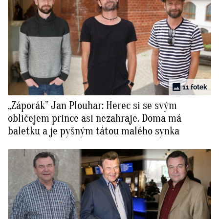
11 fotek
„Záporák” Jan Plouhar: Herec si se svým
obličejem prince asi nezahraje. Doma má
baletku a je pyšným tátou malého synka