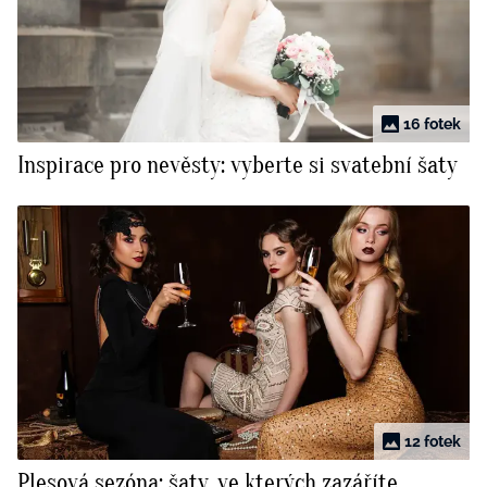
16 fotek
Inspirace pro nevěsty: vyberte si svatební šaty
12 fotek
Plesová sezóna: šaty, ve kterých zazáříte