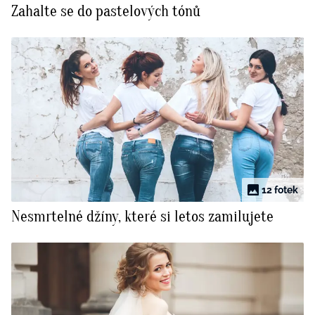
Zahalte se do pastelových tónů
BurdaMedia
Tvoření
Extra
SVĚT ŽENY - 599 KČ
Rady a tipy
ROČNÍ PŘEDPLATNÉ SVĚT ŽENY +
SADA PRODUKTŮ MANA (10 ks)
12 fotek
Nesmrtelné džíny, které si letos zamilujete