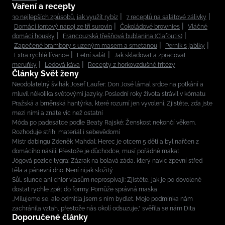
Vaření a recepty
30 nejlepších způsobů, jak využít rybíz
7 receptů na salátové zálivky
Domácí iontový nápoj ze tří surovin
Čokoládové brownies
Vláčné
domácí housky
Francouzská třešňová bublanina (Clafoutis)
Zapečené brambory s uzeným masem a smetanou
Perník s jablky
Extra rychlé lívance
Letní salát
Jak skladovat a zpracovat
meruňky
Ledová káva
Recepty z horkovzdušné fritézy
Články Svět ženy
Neodolatelný švihák Josef Laufer: Don José lámal srdce na potkání a
mluvil několika světovými jazyky. Poslední roky života strávil v kómatu
Pražská a brněnská hantýrka, které rozumí jen vyvolení. Zjistěte, zda jste
mezi nimi a znáte víc než ostatní
Móda po padesátce podle Beaty Rajské: Ženskost nekončí věkem.
Rozhoduje střih, materiál i sebevědomí
Mistr dabingu Zdeněk Mahdal: Herec je otcem 5 dětí a byl nařčen z
domácího násilí. Přestože je důchodce, musí pořádně makat
Jógová pozice tygra: Zázrak na bolavá záda, který navíc zpevní střed
těla a pánevní dno. Není nijak složitý
Sůl, slunce ani chlor vlasům neprospívají: Zjistěte, jak je po dovolené
dostat rychle zpět do formy. Pomůže správná maska
„Milujeme se, ale odmítla jsem s ním bydlet. Moje podmínka nám
zachránila vztah, přestože nás okolí odsuzuje,“ svěřila se nám Dita
Doporučené články