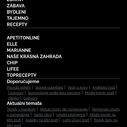
ZÁBAVA
BYDLENÍ
TAJEMNO
RECEPTY
APETITONLINE
ELLE
MARIANNE
NAŠE KRÁSNÁ ZAHRADA
CHIP
LIFEE
TOPRECEPTY
Doporučujeme
Pravidla etikety
Slovník puberťáků
Testy a kvízy
Andělská čísla
Cestování
Numerologie podle data narození
Módní trendy 2026
Vítejte!
Grilování
Aktuální témata
Trendy v manikúře
Minulé životy dle numerologie
Partnerské vztahy
a numerologie
Seriál Ulice
Umělá inteligence
Módní trendy na
léto 2026
Kabelky na léto 2026
Letní účesy 2026
Trendy boty na
léto 2026