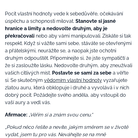
Pocit vlastní hodnoty vede k sebedůvěře, očekávání
úspěchu a schopnosti milovat.
Stanovte si jasné
hranice a limity a nedovolte druhým, aby je
překračovali
nebo aby vámi manipulovali. Získáte si tak
respekt. Když si vážíte sami sebe, stáváte se otevřenými
a přátelskými, neurážíte se, a naopak jste ochotni
druhým odpouštět. Připomínejte si, že jste sympatičtí a
že si zasloužíte lásku. Nedovolte druhým, aby zneužívali
vašich citlivých míst.
Postavte se sami za sebe
a věřte
si. Se skutečným
vědomím vlastní hodnoty
vyzařujete
zlatou auru, která obklopuje i druhé a vyvolává i v nich
dobrý pocit. Požádejte svého anděla, aby vstoupil do
vaší aury a vedl vás.
Afirmace:
„Věřím si a znám svou cenu.“
„
Pokud něco řešíte a nevíte, jakým směrem se v životě
vydat, jsem tu pro vás. Neváhejte se na mně