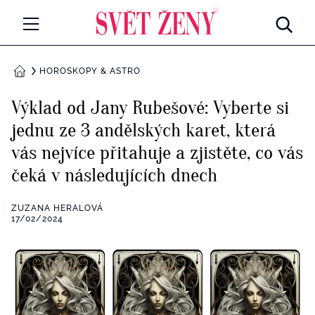
Svetzeny.cz
MÓDA A KRÁSA
HOROSKOPY & ASTRO
DOMŮ
CELEBRITY
Výklad od Jany Rubešové: Vyberte si
Všechny kategorie
jednu ze 3 andělských karet, která
RETROHUBKY
vás nejvíce přitahuje a zjistěte, co vás
Rozhovory
PSYCHOLOGIE
čeká v následujících dnech
Všechny kategorie
ZDRAVÍ
ZUZANA HERALOVÁ
17/02/2024
Seberozvoj
Všechny kategorie
ZÁBAVA
Životní styl
Všechny kategorie
BYDLENÍ
Testy a kvízy
Všechny kategorie