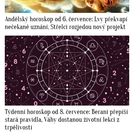
Andělský horoskop od 6. července: Lvy překvapí
nečekané uznání, Střelci rozjedou nový projekt
Týdenní horoskop od 8. července: Berani přepíší
stará pravidla, Váhy dostanou životní lekci z
trpělivosti