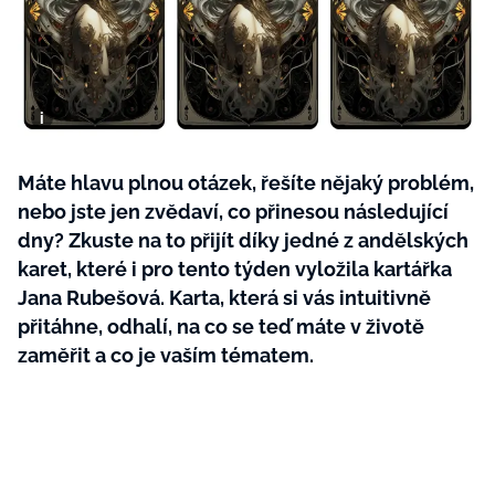
BurdaMedia
Tvoření
Extra
SVĚT ŽENY - 599 KČ
Rady a tipy
ROČNÍ PŘEDPLATNÉ SVĚT ŽENY +
SADA PRODUKTŮ MANA (10 ks)
Máte hlavu plnou otázek, řešíte nějaký problém,
nebo jste jen zvědaví, co přinesou následující
dny? Zkuste na to přijít díky jedné z andělských
karet, které i pro tento týden vyložila kartářka
Jana Rubešová. Karta, která si vás intuitivně
přitáhne, odhalí, na co se teď máte v životě
zaměřit a co je vaším tématem.