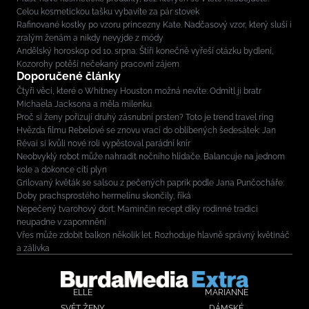
Celou kosmetickou tašku vybavíte za pár stovek
Rafinované kostky po vzoru princezny Kate. Nadčasový vzor, který sluší i
zralým ženám a nikdy nevyjde z módy
Andělský horoskop od 10. srpna: Štíři konečně vyřeší otázku bydlení,
Kozorohy potěší nečekaný pracovní zájem
Doporučené články
Čtyři věci, které o Whitney Houston možná nevíte: Odmítl ji bratr
Michaela Jacksona a měla milenku
Proč si ženy pořizují druhý zásnubní prsten? Toto je trend travel ring
Hvězda filmu Rebelové se znovu vrací do oblíbených šedesátek: Jan
Révai si kvůli nové roli vypěstoval parádní knír
Neobvyklý robot může nahradit nočního hlídače. Balancuje na jednom
kole a dokonce cítí plyn
Grilovaný květák se salsou z pečených paprik podle Jana Punčocháře:
Doby prachsprostého hermelínu skončily, říká
Nepečený tvarohový dort: Maminčin recept díky rodinné tradici
neupadne v zapomnění
Vřes může zdobit balkon několik let. Rozhoduje hlavně správný květináč
a zálivka
ELLE
MARIANNE
SVĚT ŽENY
DÁMSKÉ