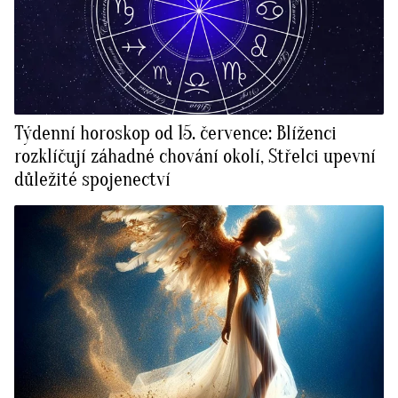
Týdenní horoskop od 15. července: Blíženci
rozklíčují záhadné chování okolí, Střelci upevní
důležité spojenectví