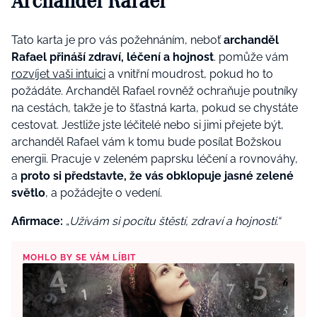
Archanděl Rafael
Tato karta je pro vás požehnáním, neboť
archanděl
Rafael přináší zdraví, léčení a hojnost
. pomůže vám
rozvíjet vaši intuici
a vnitřní moudrost, pokud ho to
požádáte. Archanděl Rafael rovněž ochraňuje poutníky
na cestách, takže je to šťastná karta, pokud se chystáte
cestovat. Jestliže jste léčitelé nebo si jimi přejete být,
archanděl Rafael vám k tomu bude posílat Božskou
energii. Pracuje v zeleném paprsku léčení a rovnováhy,
a
proto si představte, že vás obklopuje jasné zelené
světlo
, a požádejte o vedení.
Afirmace:
„
Užívám si pocitu štěstí, zdraví a hojnosti.“
MOHLO BY SE VÁM LÍBIT