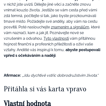
v nichž jste uvízli. Dělejte jiné věci a začněte znovu
vnímat kouzlo života. Jestliže se vám cesta před vámi
zdá temná, počítejte si tak, jako byste prozkoumávali
tmavé místo. Požádejte své anděly, aby vám na cestu
posvítili. Poté naslouchejte
znamením a signálům
, které
vám naznačí, kam a jak jít. Poznávejte nové se
vzrušením a odvahou.
Tyto vlastnosti
vám přitáhnou
hojnost finanční a profesních příležitostí a oživí vaše
vztahy. Andělé vás inspirují k tomu,
abyste postupovali
vpřed s očekáváním a nadějí
.
Afirmace:
„Jdu dychtivě vstříc dobrodružstvím života.“
Přitáhla si vás karta vpravo
Vlastní hodnota