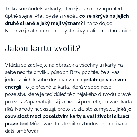
Tři krásné Andělské karty, které jsou na první pohled
úplně stejné. Přáli byste si vědět,
co se skrývá na jejich
druhé straně a jaký mají význam?
I na to dojde.
Nejdříve je ale potřeba, abyste si vybrali jen jednu z nich.
Jakou kartu zvolit?
V klidu se zadívejte na obrázek a
všechny tři karty
na
sebe nechte chvilku působit. Brzy pocítíte, že si vás
jedna z nich k sobě doslova volá a
přitahuje vás svou
energií
. To je přesně ta karta, která v sobě nese
poselství, které je teď důležité z nějakého důvodu právě
pro vás. Zapamatujte si ji a níže si přečtěte, co vám karta
říká.
Náhody neexistují
, proto se zkuste zamyslet,
jaká je
souvislost mezi poselstvím karty a vaší životní situací
právě teď
. Může vám to ulehčit rozhodování, ale i vaše
další směřování.