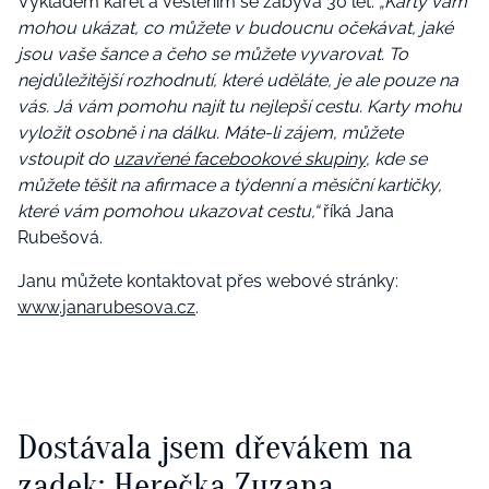
Výkladem karet a věštěním se zabývá 30 let.
„Karty vám
mohou ukázat, co můžete v budoucnu očekávat, jaké
jsou vaše šance a čeho se můžete vyvarovat. To
nejdůležitější rozhodnutí, které uděláte, je ale pouze na
vás. Já vám pomohu najít tu nejlepší cestu. Karty mohu
vyložit osobně i na dálku. Máte-li zájem, můžete
vstoupit do
uzavřené facebookové skupiny
, kde se
můžete těšit na afirmace a týdenní a měsíční kartičky,
které vám pomohou ukazovat cestu,“
říká Jana
Rubešová.
Janu můžete kontaktovat přes webové stránky:
www.janarubesova.cz
.
Dostávala jsem dřevákem na
zadek: Herečka Zuzana