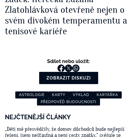
Zlatohlávková otevřeně nejen o
svém divokém temperamentu a
tenisové kariéře
Sdílet nebo uložit:
ZOBRAZIT DISKUZI
ASTROLOGIE
KARTY
VÝKLAD
KARTÁŘKA
PŘEDPOVĚĎ BUDOUCNOSTI
NEJČTENĚJŠÍ ČLÁNKY
„Děti mě přesvědčily, že domov důchodců bude nejlepší
řešení, jsem nešťastná a není cesty zpátky,“ svěřuje se