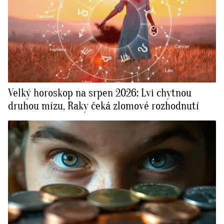
Velký horoskop na srpen 2026: Lvi chytnou
druhou mízu, Raky čeká zlomové rozhodnutí