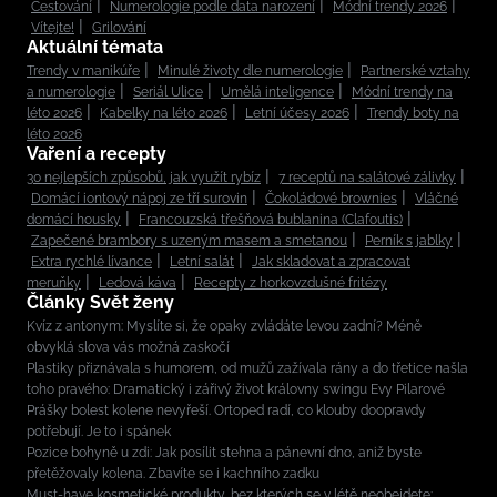
Cestování
Numerologie podle data narození
Módní trendy 2026
Vítejte!
Grilování
Aktuální témata
Trendy v manikúře
Minulé životy dle numerologie
Partnerské vztahy
a numerologie
Seriál Ulice
Umělá inteligence
Módní trendy na
léto 2026
Kabelky na léto 2026
Letní účesy 2026
Trendy boty na
léto 2026
Vaření a recepty
30 nejlepších způsobů, jak využít rybíz
7 receptů na salátové zálivky
Domácí iontový nápoj ze tří surovin
Čokoládové brownies
Vláčné
domácí housky
Francouzská třešňová bublanina (Clafoutis)
Zapečené brambory s uzeným masem a smetanou
Perník s jablky
Extra rychlé lívance
Letní salát
Jak skladovat a zpracovat
meruňky
Ledová káva
Recepty z horkovzdušné fritézy
Články Svět ženy
Kvíz z antonym: Myslíte si, že opaky zvládáte levou zadní? Méně
obvyklá slova vás možná zaskočí
Plastiky přiznávala s humorem, od mužů zažívala rány a do třetice našla
toho pravého: Dramatický i zářivý život královny swingu Evy Pilarové
Prášky bolest kolene nevyřeší. Ortoped radí, co klouby doopravdy
potřebují. Je to i spánek
Pozice bohyně u zdi: Jak posílit stehna a pánevní dno, aniž byste
přetěžovaly kolena. Zbavíte se i kachního zadku
Must-have kosmetické produkty, bez kterých se v létě neobejdete: