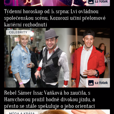
12 fotek
Týdenní horoskop od 5. srpna: Lvi ovládnou
společenskou scénu, Kozorozi učiní přelomové
kariérní rozhodnutí
CELEBRITY
12 fotek
Rebel Sámer Issa: Vaňková ho zaučila, s
Hanychovou prožil hodně divokou jízdu, a
přesto se stále spekuluje o jeho orientaci
MÓDA A KRÁSA