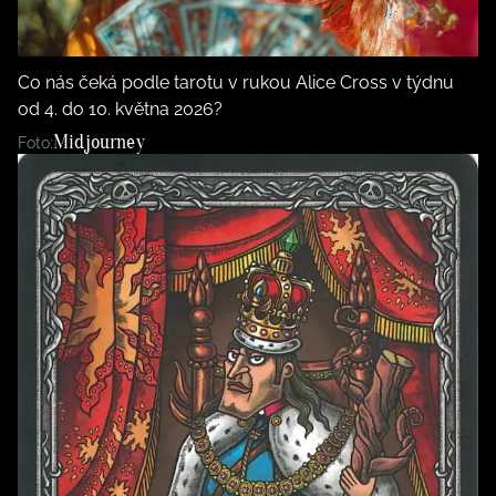
BurdaMedia
Tvoření
Extra
SVĚT ŽENY - 599 KČ
Rady a tipy
Co nás čeká podle tarotu v rukou Alice Cross v týdnu
ROČNÍ PŘEDPLATNÉ SVĚT ŽENY +
od 4. do 10. května 2026?
SADA PRODUKTŮ MANA (10 ks)
Midjourney
Foto: