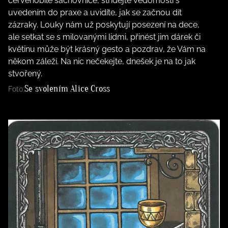
červenobílé šachovnice, střídejte vědomosti s
uvedením do praxe a uvidíte, jak se začnou dít
zázraky. Louky nám už poskytují posezení na dece,
ale setkat se s milovanými lidmi, přinést jim dárek či
květinu může být krásný gesto a pozdrav, že Vám na
někom záleží. Na nic nečekejte, dnešek je na to jak
stvořený.
Se svolením Alice Cross
Foto: