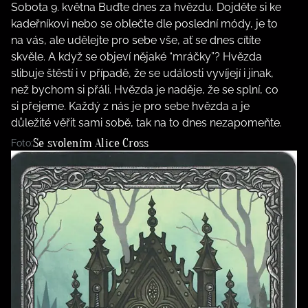
Sobota 9. května Buďte dnes za hvězdu. Dojděte si ke
kadeřníkovi nebo se oblečte dle poslední módy, je to
na vás, ale udělejte pro sebe vše, ať se dnes cítíte
skvěle. A když se objeví nějaké “mráčky”? Hvězda
slibuje štěstí i v případě, že se události vyvíjejí i jinak,
než bychom si přáli. Hvězda je naděje, že se splní, co
si přejeme. Každý z nás je pro sebe hvězda a je
důležité věřit sami sobě, tak na to dnes nezapomeňte.
Se svolením Alice Cross
Foto: