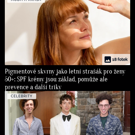
18 fotek
Pigmentové skvrny jako letní strašák pro ženy
50+: SPF krémy jsou základ, pomůže ale
prevence a další triky
CELEBRITY