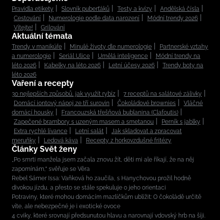
Pravidla etikety
Slovník puberťáků
Testy a kvízy
Andělská čísla
Cestování
Numerologie podle data narození
Módní trendy 2026
Vítejte!
Grilování
Aktuální témata
Trendy v manikúře
Minulé životy dle numerologie
Partnerské vztahy
a numerologie
Seriál Ulice
Umělá inteligence
Módní trendy na
léto 2026
Kabelky na léto 2026
Letní účesy 2026
Trendy boty na
léto 2026
Vaření a recepty
30 nejlepších způsobů, jak využít rybíz
7 receptů na salátové zálivky
Domácí iontový nápoj ze tří surovin
Čokoládové brownies
Vláčné
domácí housky
Francouzská třešňová bublanina (Clafoutis)
Zapečené brambory s uzeným masem a smetanou
Perník s jablky
Extra rychlé lívance
Letní salát
Jak skladovat a zpracovat
meruňky
Ledová káva
Recepty z horkovzdušné fritézy
Články Svět ženy
„Po smrti manžela jsem začala znovu žít, děti mi ale říkají, že na něj
zapomínám,“ svěřuje se Věra
Rebel Sámer Issa: Vaňková ho zaučila, s Hanychovou prožil hodně
divokou jízdu, a přesto se stále spekuluje o jeho orientaci
Potraviny, které mohou domácím mazlíčkům ublížit: O čokoládě určitě
víte, ale nebezpečné je i exotické ovoce
4 cviky, které srovnají předsunutou hlavu a narovnají vdovský hrb na šíji.