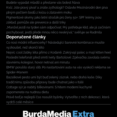
Budete vypadat mladší a přestane vás bolest hlava
Kvíz: Jste pravý pivař a znáte zythologii? Oslavte Mezinárodní den piva
plným počtem bodů z kvízu o zlatavém moku
Pigmentové skvrny jako letní strašák pro ženy 50+: SPF krémy jsou
základ, pomůže ale prevence a další triky
„Manžel jezdí na týden sám odpočívat. Prý potřebuje klid, ale já začínám
pochybovat, jestli přede mnou něco neskrývá,“ svěřuje se Radmila
Doporučené články
Co nosí módní influencerky? Následující barevné kombinace musíte
vyzkoušet, než skončí léto
Nejvíc cool žabky léta přímo z Kodaně. Zakrývají palec a mají kitten heel
Poslední telefonát před smrtí Ivety Bartošové: Zpěvačka zavolala svému
slavnému kolegovi, hovor netrval ani minutu
BMW porušilo starý slib. Po nastartování auta na vás vyskočí reklama se
Spider-Manem
Bazalkové pesto umí být buď zelený zázrak, nebo drahá kaše. Díky
tradičnímu způsobu přípravy bude chutnat jako v Itálii
Cottage sýr je nabitý bílkovinami. S hitem moderní kuchyně
zapomenete na nudnou dietu
Právě teď je nejlepší čas nasušit bylinky. Vytvoříte z nich dekoraci, která
vydrží celé měsíce