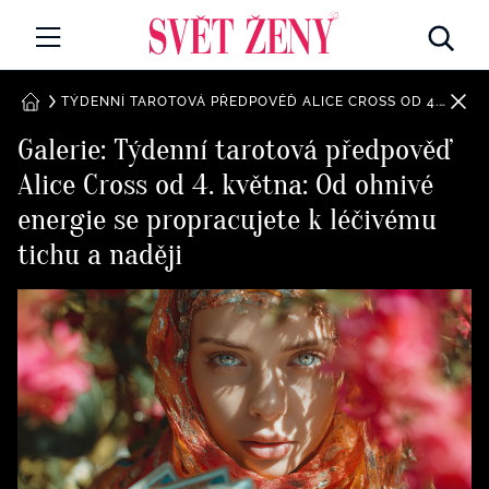
Svetzeny.cz
MÓDA A KRÁSA
TÝDENNÍ TAROTOVÁ PŘEDPOVĚĎ ALICE CROSS OD 4. KVĚTNA: OD OHNIVÉ ENERGIE SE PROPRACUJETE K LÉČIVÉMU TICHU A NADĚJI
DOMŮ
Galerie: Týdenní tarotová předpověď
CELEBRITY
Alice Cross od 4. května: Od ohnivé
Všechny kategorie
RETROHUBKY
energie se propracujete k léčivému
Rozhovory
tichu a naději
PSYCHOLOGIE
Všechny kategorie
ZDRAVÍ
Seberozvoj
Všechny kategorie
ZÁBAVA
Životní styl
Všechny kategorie
BYDLENÍ
Testy a kvízy
Všechny kategorie