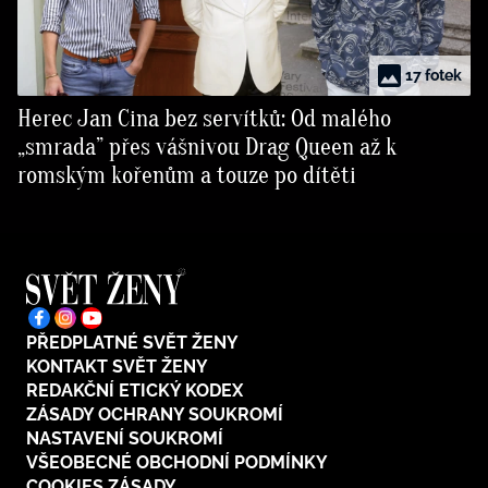
17 fotek
Herec Jan Cina bez servítků: Od malého
„smrada” přes vášnivou Drag Queen až k
romským kořenům a touze po dítěti
PŘEDPLATNÉ SVĚT ŽENY
KONTAKT SVĚT ŽENY
REDAKČNÍ ETICKÝ KODEX
ZÁSADY OCHRANY SOUKROMÍ
NASTAVENÍ SOUKROMÍ
VŠEOBECNÉ OBCHODNÍ PODMÍNKY
COOKIES ZÁSADY