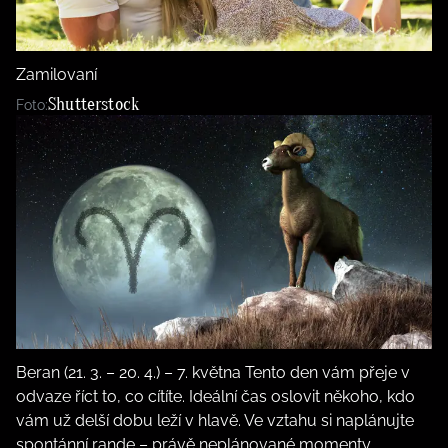
BurdaMedia
Tvoření
Extra
SVĚT ŽENY - 599 KČ
Rady a tipy
Zamilovaní
ROČNÍ PŘEDPLATNÉ SVĚT ŽENY +
Shutterstock
Foto:
SADA PRODUKTŮ MANA (10 ks)
Beran (21. 3. – 20. 4.) – 7. května Tento den vám přeje v
odvaze říct to, co cítíte. Ideální čas oslovit někoho, kdo
vám už delší dobu leží v hlavě. Ve vztahu si naplánujte
spontánní rande – právě neplánované momenty