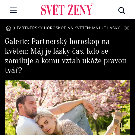
Svetzeny.cz
MÓDA A KRÁSA
PARTNERSKÝ HOROSKOP NA KVĚTEN: MÁJ JE LÁSKY ČAS. KDO SE ZAMILUJE A KOMU VZTAH UKÁŽE PRAVOU TVÁŘ?
DOMŮ
Galerie: Partnerský horoskop na
CELEBRITY
květen: Máj je lásky čas. Kdo se
Všechny kategorie
RETROHUBKY
zamiluje a komu vztah ukáže pravou
Rozhovory
tvář?
PSYCHOLOGIE
Všechny kategorie
ZDRAVÍ
Seberozvoj
Všechny kategorie
ZÁBAVA
Životní styl
Všechny kategorie
BYDLENÍ
Testy a kvízy
Všechny kategorie