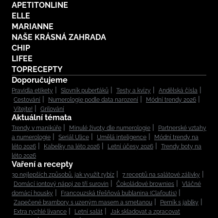
APETITONLINE
ELLE
MARIANNE
NAŠE KRÁSNÁ ZAHRADA
CHIP
LIFEE
TOPRECEPTY
Doporučujeme
Pravidla etikety
Slovník puberťáků
Testy a kvízy
Andělská čísla
Cestování
Numerologie podle data narození
Módní trendy 2026
Vítejte!
Grilování
Aktuální témata
Trendy v manikúře
Minulé životy dle numerologie
Partnerské vztahy
a numerologie
Seriál Ulice
Umělá inteligence
Módní trendy na
léto 2026
Kabelky na léto 2026
Letní účesy 2026
Trendy boty na
léto 2026
Vaření a recepty
30 nejlepších způsobů, jak využít rybíz
7 receptů na salátové zálivky
Domácí iontový nápoj ze tří surovin
Čokoládové brownies
Vláčné
domácí housky
Francouzská třešňová bublanina (Clafoutis)
Zapečené brambory s uzeným masem a smetanou
Perník s jablky
Extra rychlé lívance
Letní salát
Jak skladovat a zpracovat