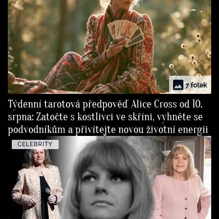
7 fotek
Týdenní tarotová předpověď Alice Cross od 10.
srpna: Zatočte s kostlivci ve skříni, vyhněte se
podvodníkům a přivítejte novou životní energii
CELEBRITY