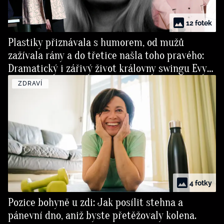
12 fotek
Plastiky přiznávala s humorem, od mužů
zažívala rány a do třetice našla toho pravého:
Dramatický i zářivý život královny swingu Evy
Pilarové
ZDRAVÍ
4 fotky
Pozice bohyně u zdi: Jak posílit stehna a
pánevní dno, aniž byste přetěžovaly kolena.