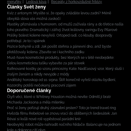
meruňky
Ledová káva
Recepty z horkovzdušné fritézy
Články Svět ženy
Kvíz z antonym: Myslíte si, že opaky zvládáte levou zadní? Méně
obvyklá slova vás možná zaskočí
Plastiky přiznávala s humorem, od mužů zažívala rány a do třetice našla
toho pravého: Dramatický i zářivý život královny swingu Evy Pilarové
Prášky bolest kolene nevyřeší. Ortoped radí, co klouby doopravdy
potřebují. Je to i spánek
Pozice bohyně u zdi: Jak posílit stehna a pánevní dno, aniž byste
přetěžovaly kolena. Zbavíte se i kachního zadku
Must-have kosmetické produkty, bez kterých se v létě neobejdete:
Celou kosmetickou tašku vybavíte za pár stovek
Rafinované kostky po vzoru princezny Kate. Nadčasový vzor, který sluší i
zralým ženám a nikdy nevyjde z módy
Andělský horoskop od 10. srpna: Štíři konečně vyřeší otázku bydlení,
Kozorohy potěší nečekaný pracovní zájem
Doporučené články
Čtyři věci, které o Whitney Houston možná nevíte: Odmítl ji bratr
Michaela Jacksona a měla milenku
Proč si ženy pořizují druhý zásnubní prsten? Toto je trend travel ring
Hvězda filmu Rebelové se znovu vrací do oblíbených šedesátek: Jan
Révai si kvůli nové roli vypěstoval parádní knír
Neobvyklý robot může nahradit nočního hlídače. Balancuje na jednom
kole a dokonce cítí plyn