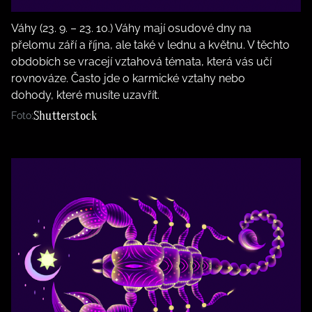
Váhy (23. 9. – 23. 10.) Váhy mají osudové dny na
přelomu září a října, ale také v lednu a květnu. V těchto
obdobích se vracejí vztahová témata, která vás učí
rovnováze. Často jde o karmické vztahy nebo
dohody, které musíte uzavřít.
Shutterstock
Foto: