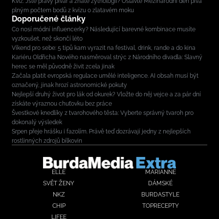
Kvíz: Jste pravý pivař a znáte zythologii? Oslavte Mezinárodní den piva
plným počtem bodů z kvízu o zlatavém moku
Doporučené články
Co nosí módní influencerky? Následující barevné kombinace musíte
vyzkoušet, než skončí léto
Víkend pro sebe: 5 tipů kam vyrazit na festival, drink, rande a do kina
Kariéru Oldřicha Nového nasměroval strýc z Národního divadla: Slavný
herec se měl původně živit zcela jinak
Začala platit evropská regulace umělé inteligence. AI obsah musí být
označený, jinak hrozí astronomické pokuty
Nejlepší druhý život pro lák od okurek? Vložte do něj vejce a za pár dní
získáte výraznou chuťovku bez práce
Švestkové knedlíky z tvarohového těsta: Vyberte správný tvaroh pro
dokonalý výsledek
Srpen přeje hrášku i fazolím. Právě teď dozrávají jedny z nejlepších
rostlinných zdrojů bílkovin
ELLE
MARIANNE
SVĚT ŽENY
DÁMSKÉ
NKZ
BURDASTYLE
CHIP
TOPRECEPTY
LIFEE