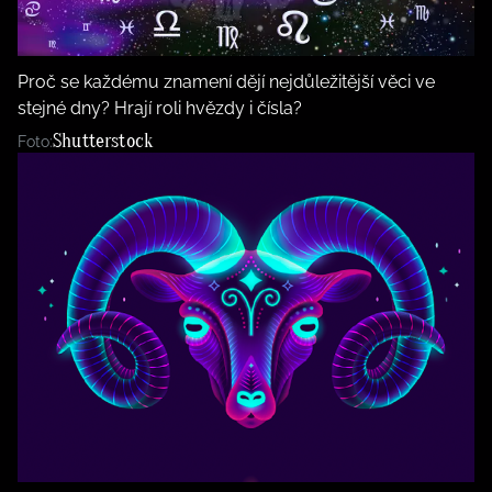
BurdaMedia
Tvoření
Extra
SVĚT ŽENY - 599 KČ
Rady a tipy
Proč se každému znamení dějí nejdůležitější věci ve
ROČNÍ PŘEDPLATNÉ SVĚT ŽENY +
stejné dny? Hrají roli hvězdy i čísla?
SADA PRODUKTŮ MANA (10 ks)
Shutterstock
Foto: