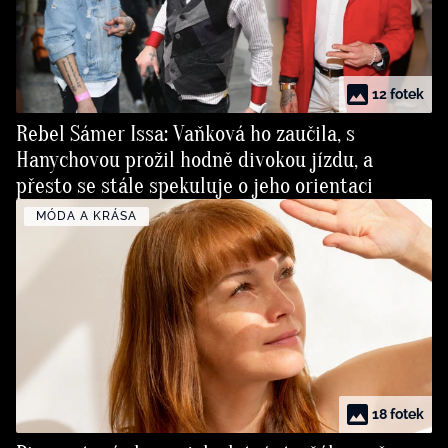
12 fotek
Rebel Sámer Issa: Vaňková ho zaučila, s
Hanychovou prožil hodně divokou jízdu, a
přesto se stále spekuluje o jeho orientaci
MÓDA A KRÁSA
18 fotek