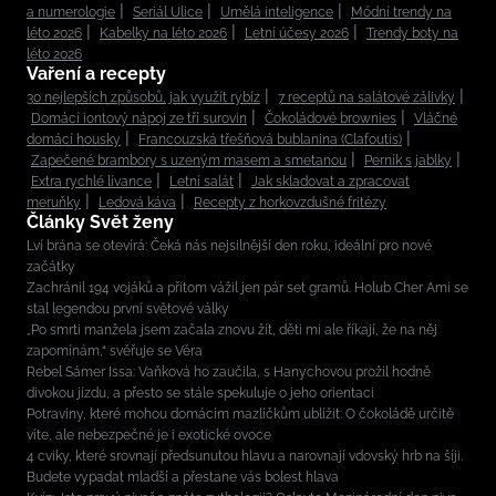
a numerologie
Seriál Ulice
Umělá inteligence
Módní trendy na
léto 2026
Kabelky na léto 2026
Letní účesy 2026
Trendy boty na
léto 2026
Vaření a recepty
30 nejlepších způsobů, jak využít rybíz
7 receptů na salátové zálivky
Domácí iontový nápoj ze tří surovin
Čokoládové brownies
Vláčné
domácí housky
Francouzská třešňová bublanina (Clafoutis)
Zapečené brambory s uzeným masem a smetanou
Perník s jablky
Extra rychlé lívance
Letní salát
Jak skladovat a zpracovat
meruňky
Ledová káva
Recepty z horkovzdušné fritézy
Články Svět ženy
Lví brána se otevírá: Čeká nás nejsilnější den roku, ideální pro nové
začátky
Zachránil 194 vojáků a přitom vážil jen pár set gramů. Holub Cher Ami se
stal legendou první světové války
„Po smrti manžela jsem začala znovu žít, děti mi ale říkají, že na něj
zapomínám,“ svěřuje se Věra
Rebel Sámer Issa: Vaňková ho zaučila, s Hanychovou prožil hodně
divokou jízdu, a přesto se stále spekuluje o jeho orientaci
Potraviny, které mohou domácím mazlíčkům ublížit: O čokoládě určitě
víte, ale nebezpečné je i exotické ovoce
4 cviky, které srovnají předsunutou hlavu a narovnají vdovský hrb na šíji.
Budete vypadat mladší a přestane vás bolest hlava