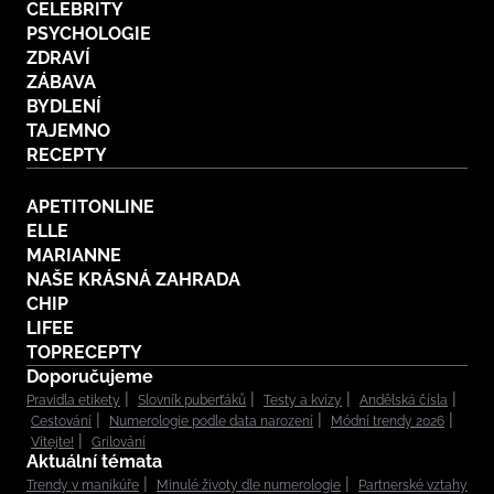
CELEBRITY
PSYCHOLOGIE
ZDRAVÍ
ZÁBAVA
BYDLENÍ
TAJEMNO
RECEPTY
APETITONLINE
ELLE
MARIANNE
NAŠE KRÁSNÁ ZAHRADA
CHIP
LIFEE
TOPRECEPTY
Doporučujeme
Pravidla etikety
Slovník puberťáků
Testy a kvízy
Andělská čísla
Cestování
Numerologie podle data narození
Módní trendy 2026
Vítejte!
Grilování
Aktuální témata
Trendy v manikúře
Minulé životy dle numerologie
Partnerské vztahy