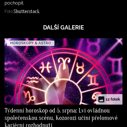
pochopit.
Shutterstock
Foto:
DALŠÍ GALERIE
HOROSKOPY & ASTRO
12 fotek
Týdenní horoskop od 5. srpna: Lvi ovládnou
společenskou scénu, Kozorozi učiní přelomové
kariérní rozhodnutí