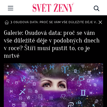
Svetzeny.cz
MÓDA A KRÁSA
OSUDOVÁ DATA: PROČ SE VÁM VŠE DŮLEŽITÉ DĚJE V PODOBNÝCH DNECH V ROCE? ŠTÍŘI MUSÍ PUSTIT TO, CO JE MRTVÉ
DOMŮ
Galerie: Osudová data: proč se vám
CELEBRITY
vše důležité děje v podobných dnech
Všechny kategorie
RETROHUBKY
v roce? Štíři musí pustit to, co je
Rozhovory
mrtvé
PSYCHOLOGIE
Všechny kategorie
ZDRAVÍ
Seberozvoj
Všechny kategorie
ZÁBAVA
Životní styl
Všechny kategorie
BYDLENÍ
Testy a kvízy
Všechny kategorie