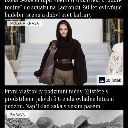
Ikona českého rapu Vladimír 518: Utekl z „dobré
rodiny“ do squatu na Ladronku. 30 let ovlivňuje
hudební scénu a dobyl svět kultury
MÓDA A KRÁSA
16 fotek
První vlaštovky podzimní módy: Zjistěte s
předstihem, jakých 5 trendů ovládne letošní
podzim. Například saka s vosím pasem
ZÁBAVA