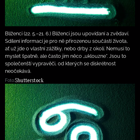
Blíženci (22. 5.–21. 6.) Blíženci jsou upovídaní a zvědaví.
Sdílení informací je pro ně přirozenou součástí života,
ať už jde o vlastní zážitky, nebo drby z okolí. Nemusí to
myslet špatně, ale často jim něco „uklouzne“. Jsou to
společenští vypravěči, od kterých se diskrétnost
neočekává.
Shutterstock
Foto: