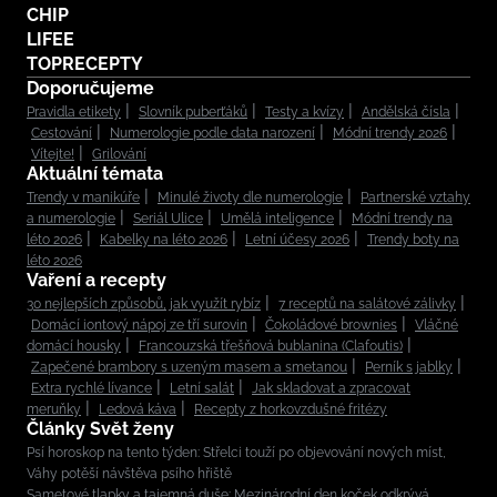
CHIP
LIFEE
TOPRECEPTY
Doporučujeme
Pravidla etikety
Slovník puberťáků
Testy a kvízy
Andělská čísla
Cestování
Numerologie podle data narození
Módní trendy 2026
Vítejte!
Grilování
Aktuální témata
Trendy v manikúře
Minulé životy dle numerologie
Partnerské vztahy
a numerologie
Seriál Ulice
Umělá inteligence
Módní trendy na
léto 2026
Kabelky na léto 2026
Letní účesy 2026
Trendy boty na
léto 2026
Vaření a recepty
30 nejlepších způsobů, jak využít rybíz
7 receptů na salátové zálivky
Domácí iontový nápoj ze tří surovin
Čokoládové brownies
Vláčné
domácí housky
Francouzská třešňová bublanina (Clafoutis)
Zapečené brambory s uzeným masem a smetanou
Perník s jablky
Extra rychlé lívance
Letní salát
Jak skladovat a zpracovat
meruňky
Ledová káva
Recepty z horkovzdušné fritézy
Články Svět ženy
Psí horoskop na tento týden: Střelci touží po objevování nových míst,
Váhy potěší návštěva psího hřiště
Sametové tlapky a tajemná duše: Mezinárodní den koček odkrývá