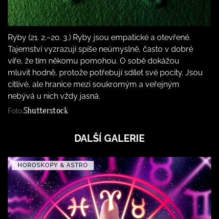
Ryby (21. 2.–20. 3.) Ryby jsou empatické a otevřené.
Tajemství vyzrazují spíše neúmyslně, často v dobré
víře, že tím někomu pomohou. O sobě dokážou
mluvit hodně, protože potřebují sdílet své pocity. Jsou
citlivé, ale hranice mezi soukromým a veřejným
nebývá u nich vždy jasná.
Shutterstock
Foto:
DALŠÍ GALERIE
HOROSKOPY & ASTRO