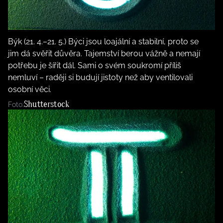
Býk (21. 4.–21. 5.) Býci jsou loajální a stabilní, proto se
jim dá svěřit důvěra. Tajemství berou vážně a nemají
potřebu je šířit dál. Sami o svém soukromí příliš
nemluví – raději si budují jistoty než aby ventilovali
osobní věci.
Shutterstock
Foto: