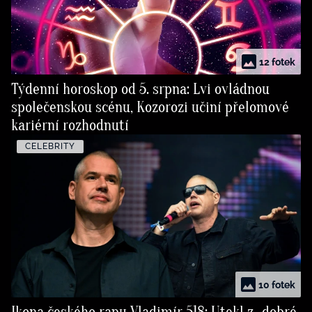
12 fotek
Týdenní horoskop od 5. srpna: Lvi ovládnou
společenskou scénu, Kozorozi učiní přelomové
kariérní rozhodnutí
CELEBRITY
10 fotek