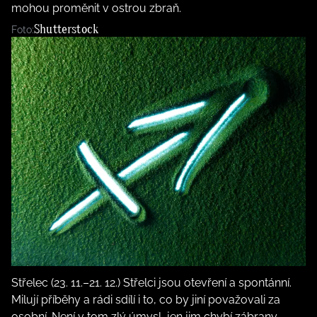
mohou proměnit v ostrou zbraň.
Shutterstock
Foto:
Střelec (23. 11.–21. 12.) Střelci jsou otevření a spontánní.
Milují příběhy a rádi sdílí i to, co by jiní považovali za
osobní. Není v tom zlý úmysl, jen jim chybí zábrany.