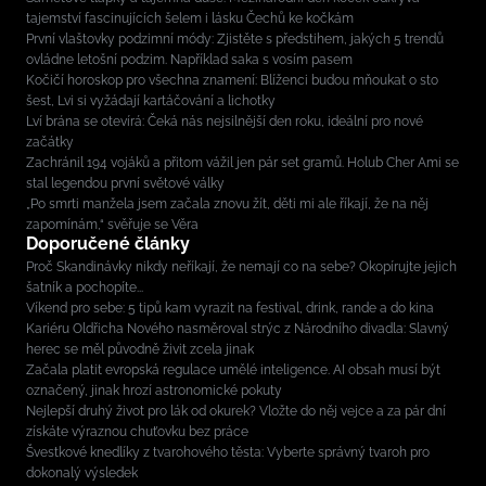
tajemství fascinujících šelem i lásku Čechů ke kočkám
První vlaštovky podzimní módy: Zjistěte s předstihem, jakých 5 trendů
ovládne letošní podzim. Například saka s vosím pasem
Kočičí horoskop pro všechna znamení: Blíženci budou mňoukat o sto
šest, Lvi si vyžádají kartáčování a lichotky
Lví brána se otevírá: Čeká nás nejsilnější den roku, ideální pro nové
začátky
Zachránil 194 vojáků a přitom vážil jen pár set gramů. Holub Cher Ami se
stal legendou první světové války
„Po smrti manžela jsem začala znovu žít, děti mi ale říkají, že na něj
zapomínám,“ svěřuje se Věra
Doporučené články
Proč Skandinávky nikdy neříkají, že nemají co na sebe? Okopírujte jejich
šatník a pochopíte...
Víkend pro sebe: 5 tipů kam vyrazit na festival, drink, rande a do kina
Kariéru Oldřicha Nového nasměroval strýc z Národního divadla: Slavný
herec se měl původně živit zcela jinak
Začala platit evropská regulace umělé inteligence. AI obsah musí být
označený, jinak hrozí astronomické pokuty
Nejlepší druhý život pro lák od okurek? Vložte do něj vejce a za pár dní
získáte výraznou chuťovku bez práce
Švestkové knedlíky z tvarohového těsta: Vyberte správný tvaroh pro
dokonalý výsledek