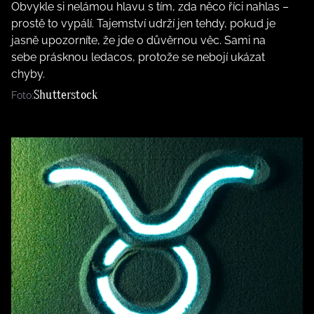
Obvykle si nelámou hlavu s tím, zda něco říci nahlas –
prostě to vypálí. Tajemství udrží jen tehdy, pokud je
jasně upozorníte, že jde o důvěrnou věc. Sami na
sebe prásknou ledacos, protože se nebojí ukázat
chyby.
Shutterstock
Foto: