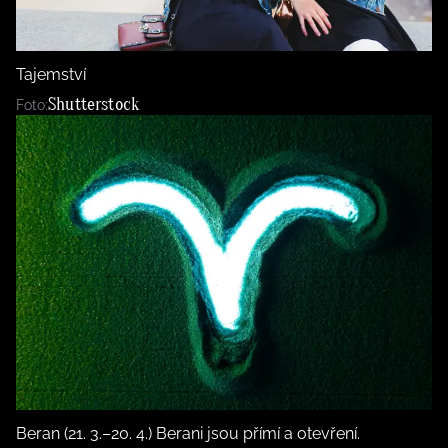
BurdaMedia
Tvoření
Extra
SVĚT ŽENY - 599 KČ
Rady a tipy
Tajemství
ROČNÍ PŘEDPLATNÉ SVĚT ŽENY +
Shutterstock
Foto:
SADA PRODUKTŮ MANA (10 ks)
Beran (21. 3.–20. 4.) Berani jsou přímí a otevření.