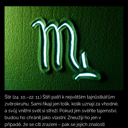
Štír (24. 10.–22. 11.) Štíři patří k největším tajnůstkářům
zvěrokruhu. Sami říkají jen tolik, kolik uznají za vhodné,
a svůj vnitřní svět si střeží. Pokud jim svěříte tajemství,
budou ho chránit jako vlastní. Zneužijí ho jen v
případě, že se cítí zrazení – pak se jejich znalosti