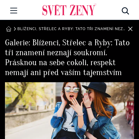
Svetzeny.cz
MÓDA A KRÁSA
BLÍŽENCI, STŘELEC A RYBY: TATO TŘI ZNAMENÍ NEZNAJÍ SOUKROMÍ. PRÁSKNOU NA SEBE COKOLI, RESPEKT NEMAJÍ ANI PŘED VAŠÍM TAJEMSTVÍM
DOMŮ
Galerie: Blíženci, Střelec a Ryby: Tato
CELEBRITY
tři znamení neznají soukromí.
Všechny kategorie
RETROHUBKY
Prásknou na sebe cokoli, respekt
Rozhovory
nemají ani před vaším tajemstvím
PSYCHOLOGIE
Všechny kategorie
ZDRAVÍ
Seberozvoj
Všechny kategorie
ZÁBAVA
Životní styl
Všechny kategorie
BYDLENÍ
Testy a kvízy
Všechny kategorie