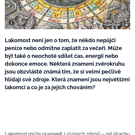
BurdaMedia
Tvoření
Extra
SVĚT ŽENY - 599 KČ
Rady a tipy
ROČNÍ PŘEDPLATNÉ SVĚT ŽENY +
SADA PRODUKTŮ MANA (10 ks)
Lakomost není jen o tom, že někdo nepůjčí
peníze nebo odmítne zaplatit za večeři. Může
být také o neochotě sdílet čas, energii nebo
dokonce emoce. Některá znamení zvěrokruhu
jsou obzvláště známá tím, že si velmi pečlivě
hlídají své zdroje. Která znamení jsou největšími
lakomci a co je za jejich chováním?
Lakomost může pramenit z různých zdrojů – od strachu