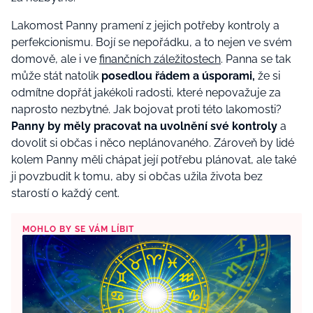
Lakomost Panny pramení z jejich potřeby kontroly a
perfekcionismu. Bojí se nepořádku, a to nejen ve svém
domově, ale i ve
finančních záležitostech
. Panna se tak
může stát natolik
posedlou řádem a úsporami,
že si
odmítne dopřát jakékoli radosti, které nepovažuje za
naprosto nezbytné. Jak bojovat proti této lakomosti?
Panny by měly pracovat na uvolnění své kontroly
a
dovolit si občas i něco neplánovaného. Zároveň by lidé
kolem Panny měli chápat její potřebu plánovat, ale také
ji povzbudit k tomu, aby si občas užila života bez
starostí o každý cent.
MOHLO BY SE VÁM LÍBIT