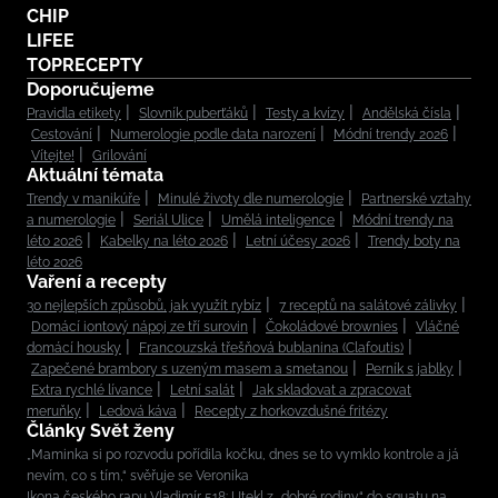
CHIP
LIFEE
TOPRECEPTY
Doporučujeme
Pravidla etikety
Slovník puberťáků
Testy a kvízy
Andělská čísla
Cestování
Numerologie podle data narození
Módní trendy 2026
Vítejte!
Grilování
Aktuální témata
Trendy v manikúře
Minulé životy dle numerologie
Partnerské vztahy
a numerologie
Seriál Ulice
Umělá inteligence
Módní trendy na
léto 2026
Kabelky na léto 2026
Letní účesy 2026
Trendy boty na
léto 2026
Vaření a recepty
30 nejlepších způsobů, jak využít rybíz
7 receptů na salátové zálivky
Domácí iontový nápoj ze tří surovin
Čokoládové brownies
Vláčné
domácí housky
Francouzská třešňová bublanina (Clafoutis)
Zapečené brambory s uzeným masem a smetanou
Perník s jablky
Extra rychlé lívance
Letní salát
Jak skladovat a zpracovat
meruňky
Ledová káva
Recepty z horkovzdušné fritézy
Články Svět ženy
„Maminka si po rozvodu pořídila kočku, dnes se to vymklo kontrole a já
nevím, co s tím,“ svěřuje se Veronika
Ikona českého rapu Vladimír 518: Utekl z „dobré rodiny“ do squatu na