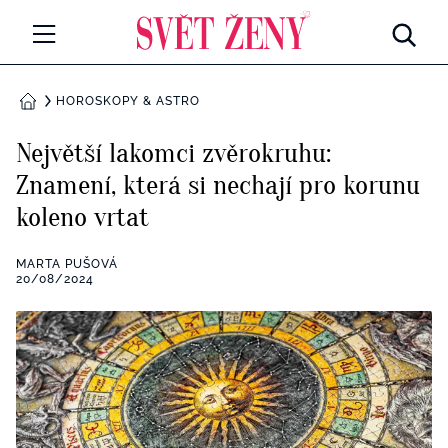
Svetzeny.cz
MÓDA A KRÁSA
HOROSKOPY & ASTRO
DOMŮ
CELEBRITY
Největší lakomci zvěrokruhu:
Všechny kategorie
Znamení, která si nechají pro korunu
RETROHUBKY
koleno vrtat
Rozhovory
PSYCHOLOGIE
MARTA PUŠOVÁ
Všechny kategorie
20/08/2024
ZDRAVÍ
Seberozvoj
Všechny kategorie
ZÁBAVA
Životní styl
Všechny kategorie
BYDLENÍ
Testy a kvízy
Všechny kategorie