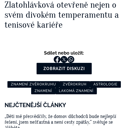
Zlatohlávková otevřeně nejen o
svém divokém temperamentu a
tenisové kariéře
Sdílet nebo uložit:
ZOBRAZIT DISKUZI
ZNAMENÍ ZVĚROKRUHU
ZVĚROKRUH
ASTROLOGIE
ZNAMENÍ
LAKOMÁ ZNAMENÍ
NEJČTENĚJŠÍ ČLÁNKY
„Děti mě přesvědčily, že domov důchodců bude nejlepší
řešení, jsem nešťastná a není cesty zpátky,“ svěřuje se
Alžběta