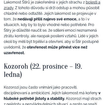
Lakomost Štírů je zakořeněná v jejich strachu z
bolesti a
zrady
. Z tohoto důvodu si drží odstup a mohou působit
chladně nebo odtažitě. Jejich lakomost se projevuje v
tom, že
nedávají příliš najevo své emoce,
a to i v
situacích, kdy by to bylo vhodné nebo potřebné. Pro
Štíry je důležité naučit se, že sdílení emocí neznamená
ztrátu kontroly, ale naopak posílení vztahů. Lidé v jejich
okolí by měli být trpěliví a otevření, aby si Štír postupně
uvědomil, že
otevřenost může přinést více než
uzavřenost.
Kozoroh (22. prosince – 19.
ledna)
Kozorozi jsou často vnímáni jako pracovití,
disciplinovaní a ambiciózní. Jejich lakomost má kořeny
v
hluboké potřebě jistoty a stability.
Kozorozi mají strach
z nejistoty a nezvládnutelných situací, a proto se snaží