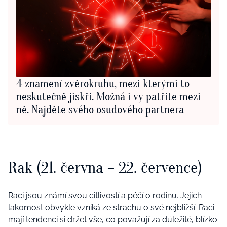
4 znamení zvěrokruhu, mezi kterými to
neskutečně jiskří. Možná i vy patříte mezi
ně. Najděte svého osudového partnera
Rak (21. června – 22. července)
Raci jsou známí svou citlivostí a péčí o rodinu. Jejich
lakomost obvykle vzniká ze strachu o své nejbližší. Raci
mají tendenci si držet vše, co považují za důležité, blízko