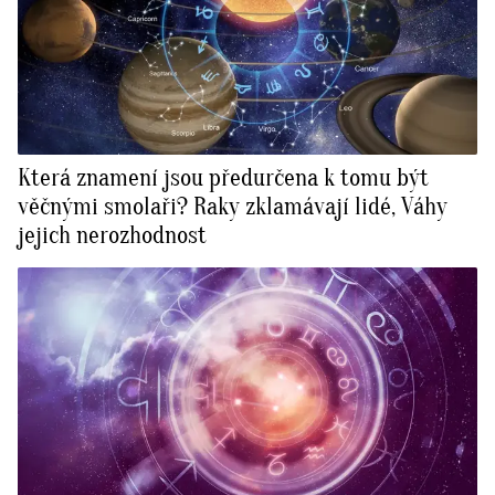
Která znamení jsou předurčena k tomu být
věčnými smolaři? Raky zklamávají lidé, Váhy
jejich nerozhodnost