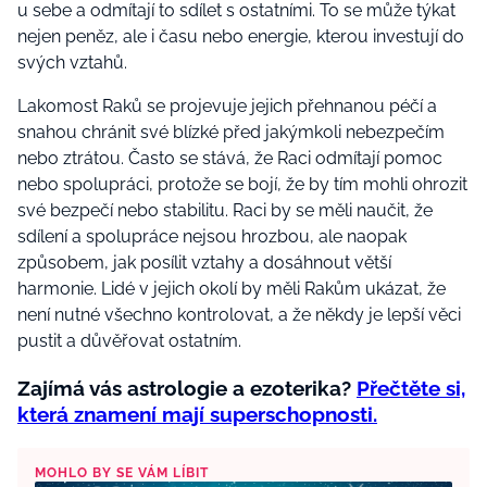
u sebe a odmítají to sdílet s ostatními. To se může týkat
nejen peněz, ale i času nebo energie, kterou investují do
svých vztahů.
Lakomost Raků se projevuje jejich přehnanou péčí a
snahou chránit své blízké před jakýmkoli nebezpečím
nebo ztrátou. Často se stává, že Raci odmítají pomoc
nebo spolupráci, protože se bojí, že by tím mohli ohrozit
své bezpečí nebo stabilitu. Raci by se měli naučit, že
sdílení a spolupráce nejsou hrozbou, ale naopak
způsobem, jak posílit vztahy a dosáhnout větší
harmonie. Lidé v jejich okolí by měli Rakům ukázat, že
není nutné všechno kontrolovat, a že někdy je lepší věci
pustit a důvěřovat ostatním.
Zajímá vás astrologie a ezoterika?
Přečtěte si,
která znamení mají superschopnosti.
MOHLO BY SE VÁM LÍBIT