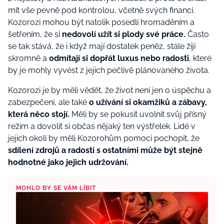
mít vše pevně pod kontrolou, včetně svých financí.
Kozorozi mohou být natolik posedlí hromaděním a
šetřením, že si
nedovolí užít si plody své práce.
Často
se tak stává, že i když mají dostatek peněz, stále žijí
skromně a
odmítají si dopřát luxus nebo radosti
, které
by je mohly vyvést z jejich pečlivě plánovaného života.
Kozorozi je by měli vědět, že život není jen o úspěchu a
zabezpečení, ale také
o užívání si okamžiků a zábavy,
která něco stojí.
Měli by se pokusit uvolnit svůj přísný
režim a dovolit si občas nějaký ten výstřelek. Lidé v
jejich okolí by měli Kozorohům pomoci pochopit, že
sdílení zdrojů a radostí s ostatními může být stejně
hodnotné jako jejich udržování.
MOHLO BY SE VÁM LÍBIT