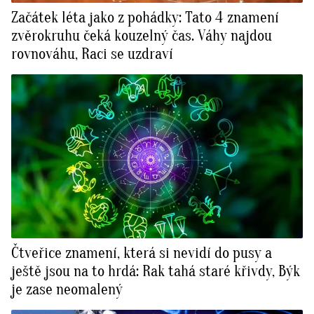
Začátek léta jako z pohádky: Tato 4 znamení
zvěrokruhu čeká kouzelný čas. Váhy najdou
rovnováhu, Raci se uzdraví
Čtveřice znamení, která si nevidí do pusy a
ještě jsou na to hrdá: Rak tahá staré křivdy, Býk
je zase neomalený