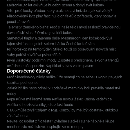
Ladronku. 30 let ovlivňuje hudební scénu a dobyl svět kultury
Víte, proč kočky předou, který pták nestaví hnízdo a jak spí včely?
Přírodovědný kvíz plný fascinujících faktů o zvířatech, který pobaví a
poučí zároveň
Tajemství ženského blaha: Proč si naše tělo i mysl zaslouží pravidelnou
dávku čisté slasti? Omlazuje a léčí bolest
Sametové tlapky a tajemná duše: Mezinárodní den koček odkrývá
tajemství fascinujících šelem i lásku Čechů ke kočkám
Psí horoskop na tento týden: Střelci touží po objevování nových míst,
Váhy potěší návštěva psího hřiště
První vlaštovky podzimní módy: Zjistěte s předstihem, jakých 5 trendů
ovládne letošní podzim. Například saka s vosím pasem
Doporučené články
Proč Skandinávky nikdy neříkají, že nemají co na sebe? Okopírujte jejich
šatník a pochopíte...
Zakrýt bříško nebo odhalit? Kodaňské maminky boří pravidla mateřství i
módy
Pepa Kůrka má kromě syna Rafíka novou lásku: Krásná kadeřnice
Adélka si ho získala díky jídlu z fast foodu
GTA 6 může zvýšit zájem o PS5. Konzolí by měl být dostatek, otázkou
zůstává cena
Nevíte, co udělat z filo těsta? Zvládne sladké i slané náplně a křupe
mnohem víc než listové. Inspirujte se 10 recepty