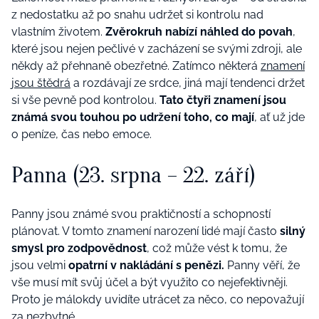
z nedostatku až po snahu udržet si kontrolu nad
vlastním životem.
Zvěrokruh nabízí náhled do povah
,
které jsou nejen pečlivé v zacházení se svými zdroji, ale
někdy až přehnaně obezřetné. Zatímco některá
znamení
jsou štědrá
a rozdávají ze srdce, jiná mají tendenci držet
si vše pevně pod kontrolou.
Tato čtyři znamení jsou
známá svou touhou po udržení toho, co mají
, ať už jde
o peníze, čas nebo emoce.
Panna (23. srpna – 22. září)
Panny jsou známé svou praktičností a schopností
plánovat. V tomto znamení narození lidé mají často
silný
smysl pro zodpovědnost
, což může vést k tomu, že
jsou velmi
opatrní v nakládání s penězi.
Panny věří, že
vše musí mít svůj účel a být využito co nejefektivněji.
Proto je málokdy uvidíte utrácet za něco, co nepovažují
za nezbytné.