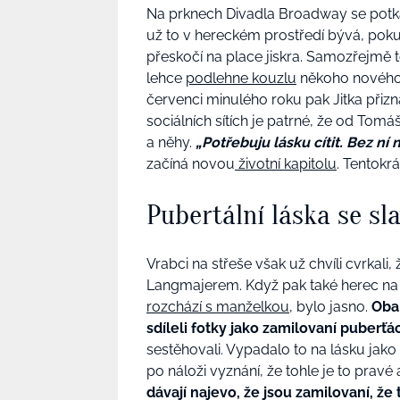
Na prknech Divadla Broadway se potkáv
už to v hereckém prostředí bývá, pokud
přeskočí na place jiskra. Samozřejmě 
lehce
podlehne kouzlu
někoho nového,
červenci minulého roku pak Jitka přizna
sociálních sítích je patrné, že od Tomáš
a něhy.
„Potřebuju lásku cítit. Bez ní
začíná novou
životní kapitolu
. Tentokr
Pubertální láska se s
Vrabci na střeše však už chvíli cvrkali,
Langmajerem. Když pak také herec na soc
rozchází s manželkou
, bylo jasno.
Oba 
sdíleli fotky jako zamilovaní puberťác
sestěhovali. Vypadalo to na lásku jako
po náloži vyznání, že tohle je to pravé 
dávají najevo, že jsou zamilovaní, že