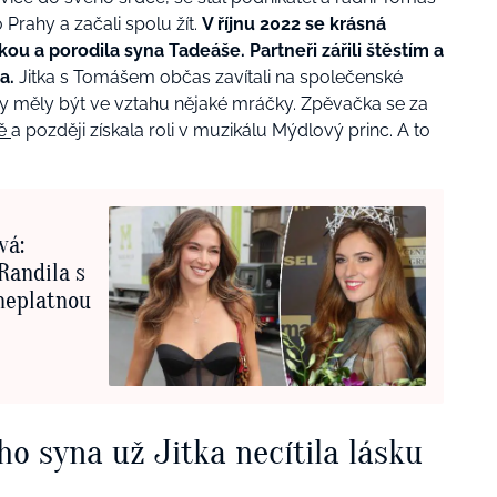
Prahy a začali spolu žít.
V říjnu 2022 se krásná
 a porodila syna Tadeáše. Partneři zářili štěstím a
ka.
Jitka s Tomášem občas zavítali na společenské
y měly být ve vztahu nějaké mráčky. Zpěvačka se za
tě
a později získala roli v muzikálu Mýdlový princ. A to
vá:
Randila s
neplatnou
o syna už Jitka necítila lásku