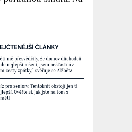
EJČTENĚJŠÍ ČLÁNKY
ěti mě přesvědčily, že domov důchodců
de nejlepší řešení, jsem nešťastná a
ní cesty zpátky,“ svěřuje se Alžběta
íz pro seniory: Tentokrát obstojí jen ti
jlepší. Ověřte si, jak jste na tom s
amětí