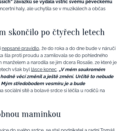
missích“ závazků se vydala vstříc svému pěveckému
ncertní haly, ale uchytila se v muzikálech a občas
m skončilo po čtyřech letech
í
nepsané pravidlo
, že do roka a do dne bude v náruči
ka šla proti proudu a zamilovala se do pohledného
m manželem a narodila se jim dcera Rosalie, ze které je
letech však byl
lásce konec
.
„V mém soukromém
 hodně věcí změnil a ještě změní. Určitě to nebude
. Mým středobodem vesmíru je a bude
a sociální sítě a bolavé srdce si léčila u rodičů na
sobnou maminkou
 více do svého srdce, se stal podnikatel a radní Tomáš