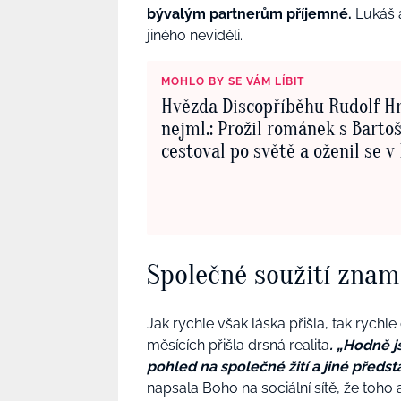
bývalým partnerům příjemné.
Lukáš a
jiného neviděli.
MOHLO BY SE VÁM LÍBIT
Hvězda Discopříběhu Rudolf H
nejml.: Prožil románek s Barto
cestoval po světě a oženil se v I
Společné soužití zna
Jak rychle však láska přišla, tak rychl
měsících přišla drsná realita
. „Hodně j
pohled na společné žití a jiné předsta
napsala Boho na sociální sítě, že toho