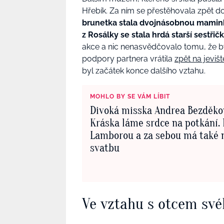
Hřebík. Za ním se přestěhovala zpět do 
brunetka stala dvojnásobnou maminkou
z Rosálky se stala hrdá starší sestřič
akce a nic nenasvědčovalo tomu, že b
podpory partnera vrátila
zpět na jeviš
byl začátek konce dalšího vztahu.
MOHLO BY SE VÁM LÍBIT
Divoká misska Andrea Bezděko
Kráska láme srdce na potkání. 
Lamborou a za sebou má také 
svatbu
Ve vztahu s otcem svéh