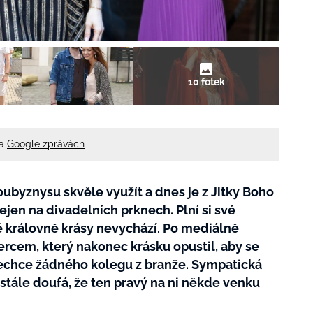
10 fotek
na
Google zprávách
ubyznysu skvěle využít a dnes je z Jitky Boho
nejen na divadelních prknech. Plní si své
lé královně krásy nevychází. Po mediálně
cem, který nakonec krásku opustil, aby se
 nechce žádného kolegu z branže. Sympatická
tále doufá, že ten pravý na ni někde venku