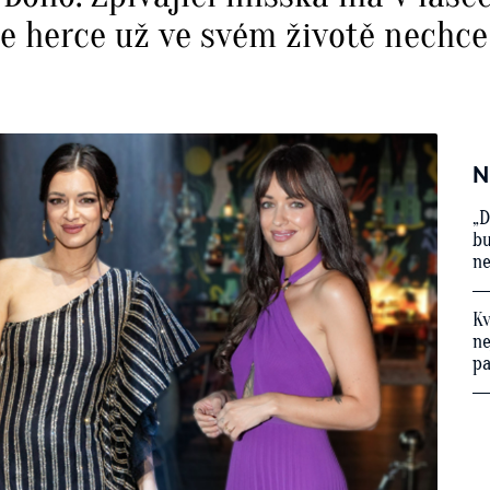
e herce už ve svém životě nechce
N
„D
bu
ne
Kv
ne
p