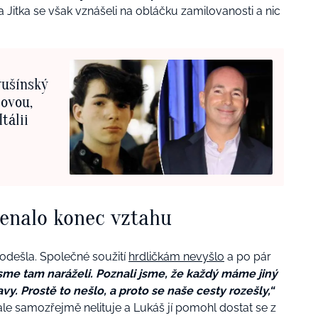
 Jitka se však vznášeli na obláčku zamilovanosti a nic
rušínský
šovou,
tálii
menalo konec vztahu
e odešla. Společné soužití
hrdličkám nevyšlo
a po pár
sme tam naráželi. Poznali jsme, že každý máme jiný
vy. Prostě to nešlo, a proto se naše cesty rozešly,“
 ale samozřejmě nelituje a Lukáš jí pomohl dostat se z