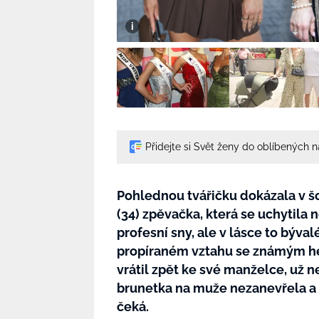
Přidejte si Svět ženy do oblíbených 
Pohlednou tvářičku dokázala v šo
(34) zpěvačka, která se uchytila 
profesní sny, ale v lásce to býva
propíraném vztahu se známým her
vrátil zpět ke své manželce, už
brunetka na muže nezanevřela a s
čeká.