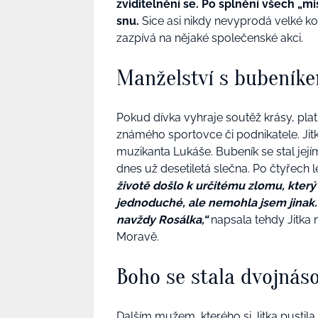
zviditelnění se. Po splnění všech „
snu.
Sice asi nikdy nevyprodá velké ko
zazpívá na nějaké společenské akci.
Manželství s bubeníke
Pokud dívka vyhraje soutěž krásy, plat
známého sportovce či podnikatele. Jit
muzikanta Lukáše. Bubeník se stal její
dnes už desetiletá slečna. Po čtyřech 
životě došlo k určitému zlomu, který
jednoduché, ale nemohla jsem jinak
navždy Rosálka,“
napsala tehdy Jitka n
Moravě.
Boho se stala dvojná
Dalším mužem, kterého si Jitka pustila