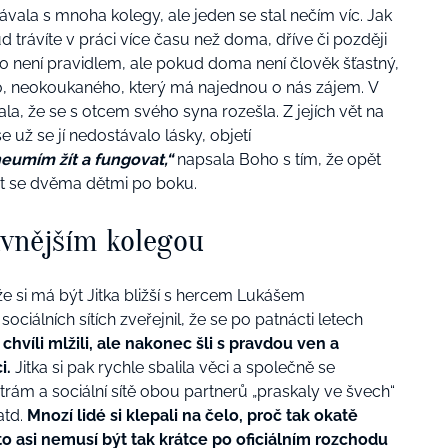
ala s mnoha kolegy, ale jeden se stal nečím víc. Jak
 trávíte v práci více času než doma, dříve či později
to není pravidlem, ale pokud doma není člověk šťastný,
 neokoukaného, který má najednou o nás zájem. V
la, že se s otcem svého syna rozešla. Z jejích vět na
e už se jí nedostávalo lásky, objetí
 neumím žít a fungovat,“
napsala Boho s tím, že opět
át se dvěma dětmi po boku.
lavnějším kolegou
 že si má být Jitka bližší s hercem Lukášem
iálních sítích zveřejnil, že se po patnácti letech
chvíli mlžili, ale nakonec šli s pravdou ven a
i.
Jitka si pak rychle sbalila věci a společně se
 trám a sociální sítě obou partnerů „praskaly ve švech“
atd.
Mnozí lidé si klepali na čelo, proč tak okatě
 to asi nemusí být tak krátce po oficiálním rozchodu