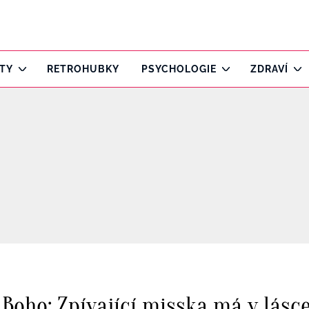
ITY
RETROHUBKY
PSYCHOLOGIE
ZDRAVÍ
 Boho: Zpívající misska má v lás