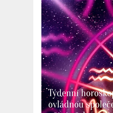
Týdenní horoskop
ovládnou společ