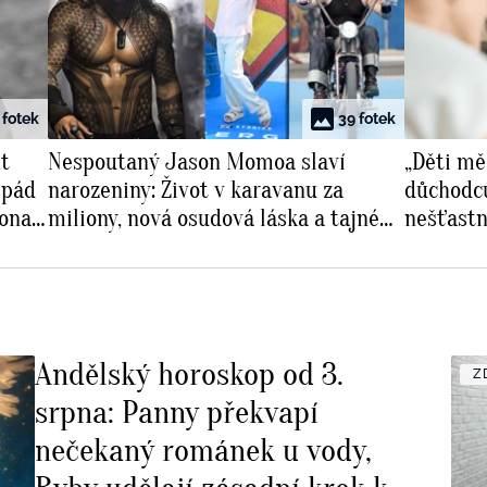
 fotek
39 fotek
t
Nespoutaný Jason Momoa slaví
„Děti mě
 pád
narozeniny: Život v karavanu za
důchodců
 ona
miliony, nová osudová láska a tajné
nešťastn
plány na důchod
svěřuje 
Andělský horoskop od 3.
Z
srpna: Panny překvapí
nečekaný románek u vody,