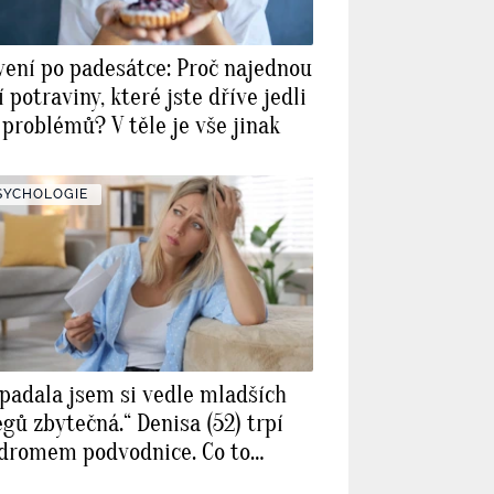
vení po padesátce: Proč najednou
 potraviny, které jste dříve jedli
 problémů? V těle je vše jinak
SYCHOLOGIE
ipadala jsem si vedle mladších
egů zbytečná.“ Denisa (52) trpí
dromem podvodnice. Co to
mená, vysvětluje psycholožka