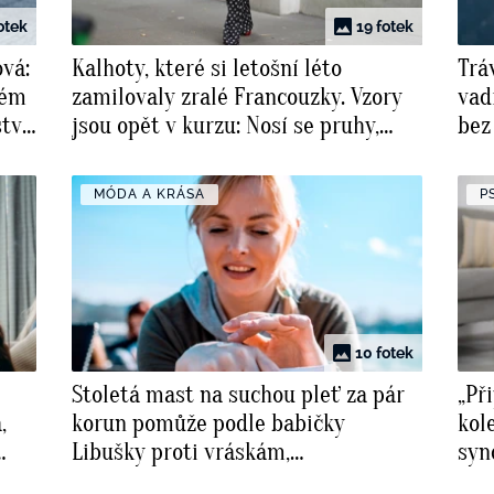
otek
19 fotek
vá:
Kalhoty, které si letošní léto
Trá
vém
zamilovaly zralé Francouzky. Vzory
vadí
tví
jsou opět v kurzu: Nosí se pruhy,
bez
puntíky i kostky
MÓDA A KRÁSA
P
10 fotek
Stoletá mast na suchou pleť za pár
„Př
,
korun pomůže podle babičky
kol
Libušky proti vráskám,
syn
a
popraskaným patám a prodlouží
zna