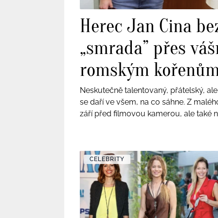
Herec Jan Cina be
„smrada” přes váš
romským kořenům a
Neskutečně talentovaný, přátelský, ale
se daří ve všem, na co sáhne. Z maléh
září před filmovou kamerou, ale také n
své orientaci a nemá také problém m
promluvil také o své touze po dítěti 
je tak trochu úkazem v našem hereck
CELEBRITY