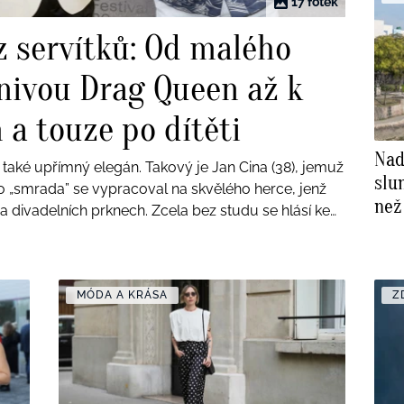
17 fotek
z servítků: Od malého
nivou Drag Queen až k
 touze po dítěti
Nad
 také upřímný elegán. Takový je Jan Cina (38), jemuž
slun
o „smrada” se vypracoval na skvělého herce, jenž
než 
a divadelních prknech. Zcela bez studu se hlásí ke
spa
luvit o svých romských kořenech. Nedávno
a pro mnohé mladé umělce je jakýmsi vzorem, který
ém rybníčku.
MÓDA A KRÁSA
Z