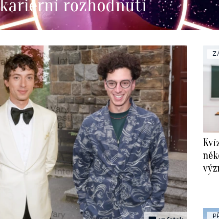
kariérní rozhodnutí
Z
Kví
něk
výz
jed
P