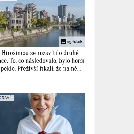
15 fotek
 Hirošimou se rozsvítilo druhé
ce. To, co následovalo, bylo horší
peklo. Přeživší říkali, že na ně
dlo slunce
DRAVÍ