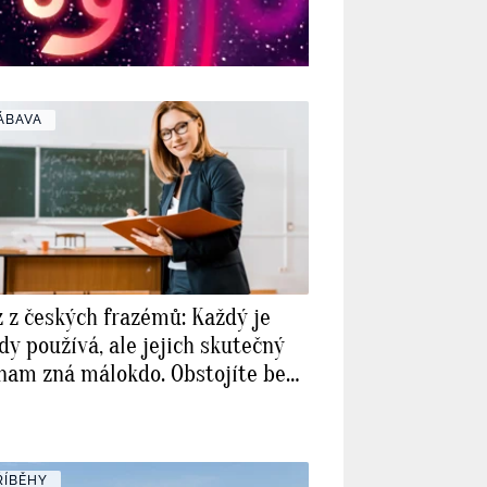
ÁBAVA
z z českých frazémů: Každý je
dy používá, ale jejich skutečný
nam zná málokdo. Obstojíte bez
iné chyby?
ŘÍBĚHY