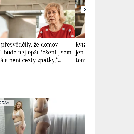
 přesvědčily, že domov
Kvíz pro seniory: Tento
 bude nejlepší řešení, jsem
jen ti nejlepší. Ověřte 
á a není cesty zpátky,“
tom s pamětí
se Alžběta
DRAVÍ