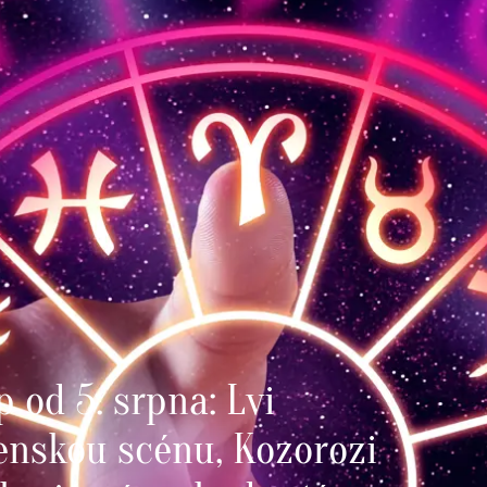
 od 5. srpna: Lvi
enskou scénu, Kozorozi