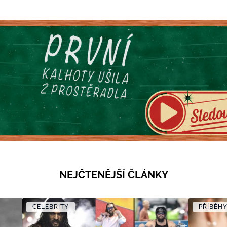
výdrž parfému
NEJČTENĚJŠÍ ČLÁNKY
CELEBRITY
PŘÍBĚH