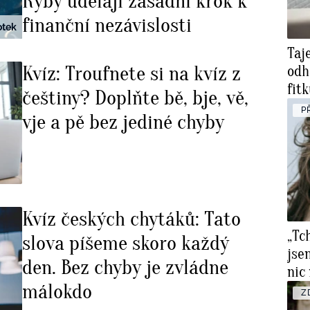
Ryby udělají zásadní krok k
finanční nezávislosti
otek
Taj
Kvíz: Troufnete si na kvíz z
odh
fitk
češtiny? Doplňte bě, bje, vě,
víc
P
vje a pě bez jediné chyby
Kvíz českých chytáků: Tato
„Tc
slova píšeme skoro každý
jse
den. Bez chyby je zvládne
nic
málokdo
Z