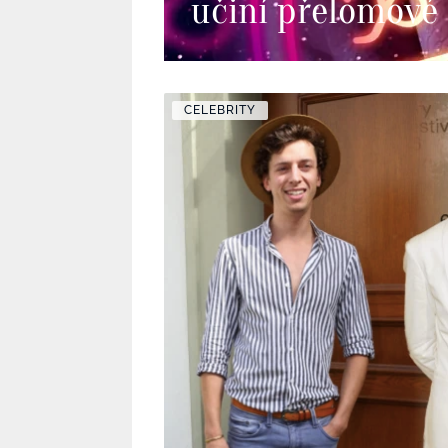
učiní přelomové 
CELEBRITY