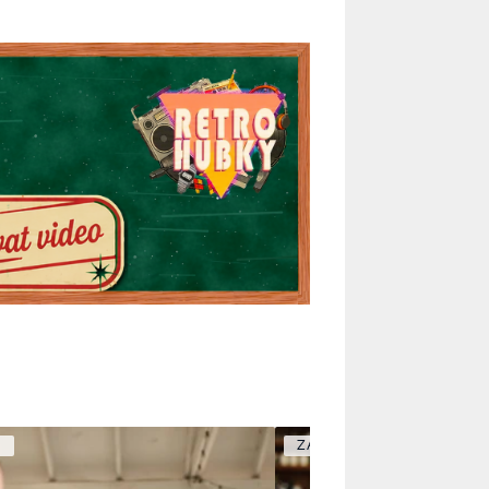
Y
ZÁBAVA