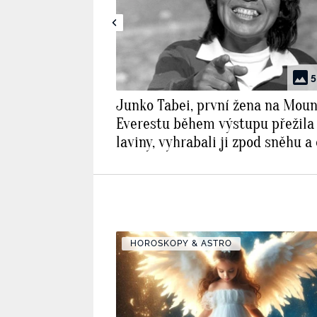
5
Junko Tabei, první žena na Moun
Everestu během výstupu přežila
laviny, vyhrabali ji zpod sněhu a
stejně došla na vrchol
HOROSKOPY & ASTRO