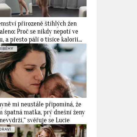
emství přirozeně štíhlých žen
aleno: Proč se nikdy nepotí ve
u, a přesto pálí o tisíce kalorií
 než vy? Řešením je NEAT
ŘÍBĚHY
hyně mi neustále připomíná, že
m špatná matka, prý dnešní ženy
 nevydrží,“ svěřuje se Lucie
DRAVÍ