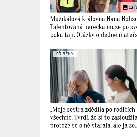
12 f
Muzikálová královna Hana Holišo
Talentovaná herečka muže po s
boku tají. Otázky ohledně mateřs
jí přijdou velice nezdvořilé
PŘÍBĚHY
„Moje sestra zdědila po rodičích
všechno. Tvrdí, že si to zasloužila
protože se o ně starala, ale já se
cítím podvedená,“ svěřuje se Zor