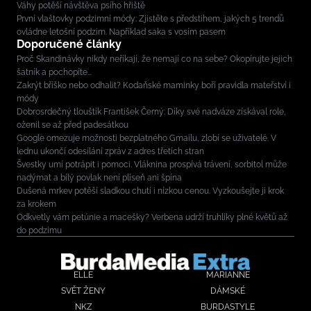
Váhy potěší návštěva psího hřiště
První vlaštovky podzimní módy: Zjistěte s předstihem, jakých 5 trendů
ovládne letošní podzim. Například saka s vosím pasem
Doporučené články
Proč Skandinávky nikdy neříkají, že nemají co na sebe? Okopírujte jejich
šatník a pochopíte...
Zakrýt bříško nebo odhalit? Kodaňské maminky boří pravidla mateřství i
módy
Dobrosrdečný tlouštík František Černý: Díky své nadváze získával role,
oženil se až před padesátkou
Google omezuje možnosti bezplatného Gmailu, zlobí se uživatelé. V
lednu ukončí odesílání zpráv z adres třetích stran
Švestky umí potrápit i pomoci. Vláknina prospívá trávení, sorbitol může
nadýmat a bílý povlak není plíseň ani špína
Dušená mrkev potěší sladkou chutí i nízkou cenou. Vyzkoušejte ji krok
za krokem
Odkvetly vám petúnie a macešky? Verbena udrží truhlíky plné květů až
do podzimu
ELLE
MARIANNE
SVĚT ŽENY
DÁMSKÉ
NKZ
BURDASTYLE