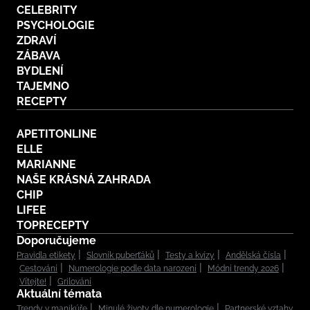
CELEBRITY
PSYCHOLOGIE
ZDRAVÍ
ZÁBAVA
BYDLENÍ
TAJEMNO
RECEPTY
APETITONLINE
ELLE
MARIANNE
NAŠE KRÁSNÁ ZAHRADA
CHIP
LIFEE
TOPRECEPTY
Doporučujeme
Pravidla etikety
Slovník puberťáků
Testy a kvízy
Andělská čísla
Cestování
Numerologie podle data narození
Módní trendy 2026
Vítejte!
Grilování
Aktuální témata
Trendy v manikúře
Minulé životy dle numerologie
Partnerské vztahy