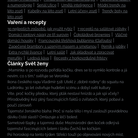
a numerologie
Seriál Ulice
Umělá inteligence
Módní trendy na
léto 2026
Kabelky na léto 2026
Letní účesy 2026
Trendy boty na
léto 2026
Vaření a recepty
30 nejlepších způsobů, jak využít rybíz
7 receptů na salátové zálivky
Domácí iontový nápoj ze tří surovin
Čokoládové brownies
Vláčné
domácí housky
Francouzská třešňová bublanina (Clafoutis)
Zapečené brambory s uzeným masem a smetanou
Perník s jablky
Extra rychlé lívance
Letní salát
Jak skladovat a zpracovat
meruňky
Ledová káva
Recepty z horkovzdušné fritézy
Články Svět ženy
„Maminka si po rozvodu pořídila kočku, dnes se to vymklo kontrole a já
nevím, co s tím,“ svěřuje se Veronika
Ikona českého rapu Vladimír 518: Utekl z „dobré rodiny“ do squatu na
Ladronku. 30 let ovlivňuje hudební scénu a dobyl svět kultury
Víte, proč kočky předou, který pták nestaví hnízdo a jak spí včely?
Přírodovědný kvíz plný fascinujících faktů o zvířatech, který pobaví a
poučí zároveň
Tajemství ženského blaha: Proč si naše tělo i mysl zaslouží pravidelnou
dávku čisté slasti? Omlazuje a léčí bolest
Sametové tlapky a tajemná duše: Mezinárodní den koček odkrývá
tajemství fascinujících šelem i lásku Čechů ke kočkám
Psí horoskop na tento týden: Střelci touží po objevování nových míst,