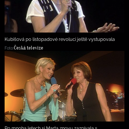
Kubišová po listopadové revoluci ještě vystupovala
Česká televize
Foto:
Po mnoha letech si Marta znovu zazpívala s