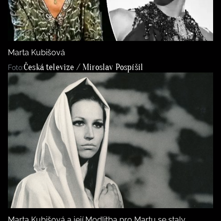
BurdaMedia
Tvoření
Extra
SVĚT ŽENY - 599 KČ
Rady a tipy
ROČNÍ PŘEDPLATNÉ SVĚT ŽENY +
Marta Kubišová
SADA PRODUKTŮ MANA (10 ks)
Česká televize / Miroslav Pospíšil
Foto:
Marta Kubišová a její Modlitba pro Martu se staly