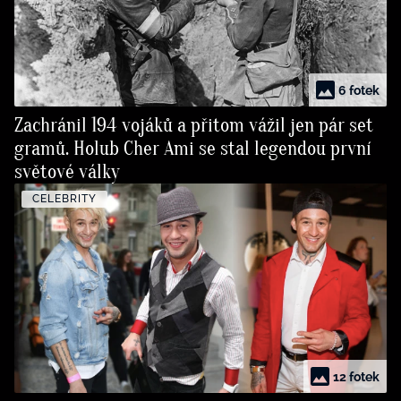
6 fotek
Zachránil 194 vojáků a přitom vážil jen pár set
gramů. Holub Cher Ami se stal legendou první
světové války
CELEBRITY
12 fotek