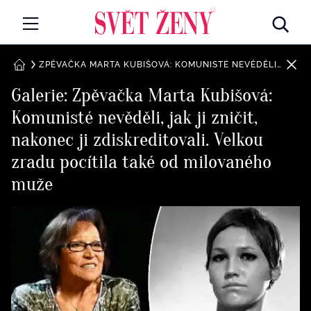
Svetzeny.cz
MÓDA A KRÁSA
ZPĚVAČKA MARTA KUBIŠOVÁ: KOMUNISTÉ NEVĚDĚLI, JAK JI ZNIČIT, NAKONEC JI ZDISKREDITOVALI. VELKOU ZRADU POCÍTILA TAKÉ OD MILOVANÉHO MUŽE
DOMŮ
Galerie: Zpěvačka Marta Kubišová:
CELEBRITY
Komunisté nevěděli, jak ji zničit,
Všechny kategorie
RETROHUBKY
nakonec ji zdiskreditovali. Velkou
Rozhovory
zradu pocítila také od milovaného
PSYCHOLOGIE
muže
Všechny kategorie
ZDRAVÍ
Seberozvoj
Všechny kategorie
ZÁBAVA
Životní styl
Všechny kategorie
BYDLENÍ
Testy a kvízy
Všechny kategorie