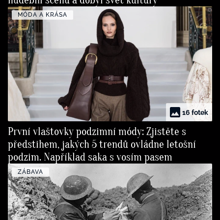
hudební scénu a dobyl svět kultury
MÓDA A KRÁSA
16 fotek
První vlaštovky podzimní módy: Zjistěte s
předstihem, jakých 5 trendů ovládne letošní
podzim. Například saka s vosím pasem
ZÁBAVA