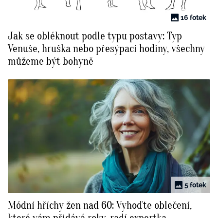
16 fotek
Jak se obléknout podle typu postavy: Typ
Venuše, hruška nebo přesýpací hodiny, všechny
můžeme být bohyně
5 fotek
Módní hříchy žen nad 60: Vyhoďte oblečení,