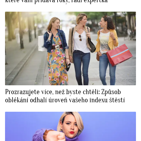
které vám přidává roky, radí expertka
Prozrazujete více, než byste chtěli: Způsob
oblékání odhalí úroveň vašeho indexu štěstí