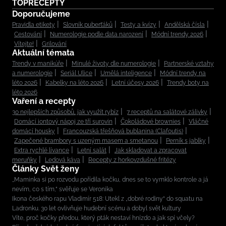
TOPRECEPTY
Doporučujeme
Pravidla etikety
Slovník puberťáků
Testy a kvízy
Andělská čísla
Cestování
Numerologie podle data narození
Módní trendy 2026
Vítejte!
Grilování
Aktuální témata
Trendy v manikúře
Minulé životy dle numerologie
Partnerské vztahy
a numerologie
Seriál Ulice
Umělá inteligence
Módní trendy na
léto 2026
Kabelky na léto 2026
Letní účesy 2026
Trendy boty na
léto 2026
Vaření a recepty
30 nejlepších způsobů, jak využít rybíz
7 receptů na salátové zálivky
Domácí iontový nápoj ze tří surovin
Čokoládové brownies
Vláčné
domácí housky
Francouzská třešňová bublanina (Clafoutis)
Zapečené brambory s uzeným masem a smetanou
Perník s jablky
Extra rychlé lívance
Letní salát
Jak skladovat a zpracovat
meruňky
Ledová káva
Recepty z horkovzdušné fritézy
Články Svět ženy
„Maminka si po rozvodu pořídila kočku, dnes se to vymklo kontrole a já
nevím, co s tím,“ svěřuje se Veronika
Ikona českého rapu Vladimír 518: Utekl z „dobré rodiny“ do squatu na
Ladronku. 30 let ovlivňuje hudební scénu a dobyl svět kultury
Víte, proč kočky předou, který pták nestaví hnízdo a jak spí včely?