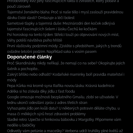
Přírodovědný kvíz plný fascinujících faktů o zvířatech, který pobaví a
poučí zároveň
Tajemství ženského blaha: Proč si naše tělo i mysl zaslouží pravidelnou
dávku čisté slasti? Omlazuje a léčí bolest
Sametové tlapky a tajemná duše: Mezinárodní den koček odkrývá
tajemství fascinujících šelem i lásku Čechů ke kočkám
Psí horoskop na tento týden: Střelci touží po objevování nových míst,
Váhy potěší návštěva psího hřiště
První vlaštovky podzimní módy: Zjistěte s předstihem, jakých 5 trendů
ovládne letošní podzim. Například saka s vosím pasem
Doporučené články
Proč Skandinávky nikdy neříkají, že nemají co na sebe? Okopírujte jejich
šatník a pochopíte...
Zakrýt bříško nebo odhalit? Kodaňské maminky boří pravidla mateřství i
módy
Pepa Kůrka má kromě syna Rafíka novou lásku: Krásná kadeřnice
Adélka si ho získala díky jídlu z fast foodu
Google omezuje možnosti bezplatného Gmailu, zlobí se uživatele. V
lednu ukončí odesílání zpráv z adres třetích stran
Vyhazujete jídlo jen kvůli datu? U některých potravin děláte chybu, u
masa či měkkých sýrů hrozí zdravotní problémy
Sladké retro: Upečte si hrnkovou bábovku z Margotky. Připomene vám
neděle u babičky
Odkvetly vám petúnie a macešky? Verbena udrží truhlíky plné květů až