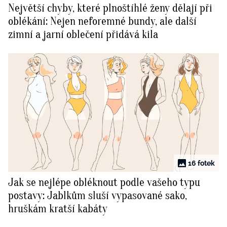
Největší chyby, které plnoštíhlé ženy dělají při
BurdaMedia
Tvoření
oblékání: Nejen neforemné bundy, ale další
Extra
zimní a jarní oblečení přidává kila
SVĚT ŽENY - 599 KČ
Rady a tipy
ROČNÍ PŘEDPLATNÉ SVĚT ŽENY +
SADA PRODUKTŮ MANA (10 ks)
16 fotek
Jak se nejlépe obléknout podle vašeho typu
postavy: Jablkům sluší vypasované sako,
hruškám kratší kabáty