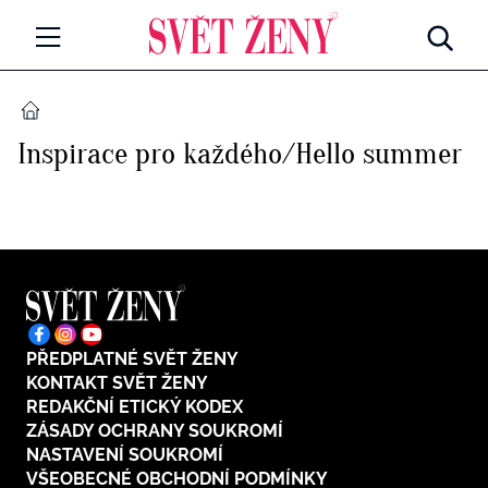
Svetzeny.cz
MÓDA A KRÁSA
DOMŮ
Inspirace pro každého/Hello summer
CELEBRITY
Všechny kategorie
RETROHUBKY
Rozhovory
PSYCHOLOGIE
Všechny kategorie
ZDRAVÍ
Seberozvoj
PŘEDPLATNÉ SVĚT ŽENY
Všechny kategorie
ZÁBAVA
KONTAKT SVĚT ŽENY
Životní styl
REDAKČNÍ ETICKÝ KODEX
Všechny kategorie
ZÁSADY OCHRANY SOUKROMÍ
BYDLENÍ
NASTAVENÍ SOUKROMÍ
Testy a kvízy
VŠEOBECNÉ OBCHODNÍ PODMÍNKY
Všechny kategorie