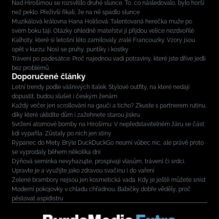
Nad Hirošimou se rozsvítilo druhé slunce. To, co následovalo, bylo horší
než peklo. Přeživší říkali, že na ně spadlo slunce
Muzikálová královna Hana Holišová: Talentovaná herečka muže po
svém boku tají. Otázky ohledně mateřství jí přijdou velice nezdvořilé
Kalhoty, které si letošní léto zamilovaly zralé Francouzky. Vzory jsou
opět v kurzu: Nosí se pruhy, puntíky i kostky
Trávení po padesátce: Proč najednou vadí potraviny, které jste dříve jedli
bez problémů
Doporučené články
Letní trendy podle vášnivých Italek. Stylové outfity, na které nedají
dopustit, budou slušet i českým ženám
Každý večer jen scrollování na gauči a ticho? Zkuste s partnerem rutinu,
díky které uklidíte dům i zažehnete starou jiskru
Svržení atomové bomby na Hirošimu: V nepředstavitelném žáru se část
lidí vypařila. Zůstaly po nich jen stíny
Rýpanec do Mety. Brýle DuckDuckGo neumí vůbec nic, ale právě proto
se vyprodaly během několika dní
Dýňová semínka nevyhazujte, prospívají vlasům, trávení či srdci.
Upravte je a využijte jako zdravou svačinu i do vaření
Zelené brambory nejsou jen kosmetická vada. Kdy je ještě můžete sníst
Moderní pokojovky v chladu chřadnou. Babičky dobře věděly, proč
pěstovat aspidistru