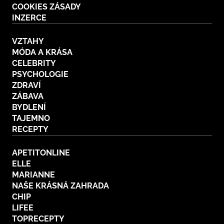
COOKIES ZÁSADY
BurdaMedia
Tvoření
INZERCE
Extra
SVĚT ŽENY - 599 KČ
Rady a tipy
VZTAHY
ROČNÍ PŘEDPLATNÉ SVĚT ŽENY +
MÓDA A KRÁSA
SADA PRODUKTŮ MANA (10 ks)
CELEBRITY
PSYCHOLOGIE
ZDRAVÍ
ZÁBAVA
BYDLENÍ
TAJEMNO
RECEPTY
APETITONLINE
ELLE
MARIANNE
NAŠE KRÁSNÁ ZAHRADA
CHIP
LIFEE
TOPRECEPTY