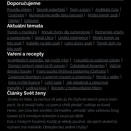
Doporučujeme
Pravidla etikety
Slovník puberťáků
Testy a kvízy
Andělská čísla
Cestování
Numerologie podle data narození
Módní trendy 2026
Vítejte!
Grilování
Aktuální témata
Trendy v manikúře
Minulé životy dle numerologie
Partnerské vztahy
a numerologie
Seriál Ulice
Umělá inteligence
Módní trendy na
léto 2026
Kabelky na léto 2026
Letní účesy 2026
Trendy boty na
léto 2026
Vaření a recepty
30 nejlepších způsobů, jak využít rybíz
7 receptů na salátové zálivky
Domácí iontový nápoj ze tří surovin
Čokoládové brownies
Vláčné
domácí housky
Francouzská třešňová bublanina (Clafoutis)
Zapečené brambory s uzeným masem a smetanou
Perník s jablky
Extra rychlé lívance
Letní salát
Jak skladovat a zpracovat
meruňky
Ledová káva
Recepty z horkovzdušné fritézy
Články Svět ženy
„Dcera mi řekla, že nechce žít jako já. Po čtyřiceti letech práce mám
pocit, že si neváží toho, co jsem jí chtěl předat,“ svěřuje se Karel
Herec Jan Cina bez servítků: Od malého „smrada” přes vášnivou Drag
Queen až k romským kořenům a touze po dítěti
Kvíz z českých frazémů: Každý je někdy používá, ale jejich skutečný
význam zná málokdo. Obstojíte bez jediné chyby?