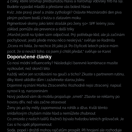
4 cviky, které srovnají předsunutou hlavu a narovnají vdovský hrb na šíji.
Budete vypadat mladší a přestane vás bolest hlava
Kvíz: Jste pravý pivař a znáte zythologii? Oslavte Mezinárodní den piva
plným počtem bodů z kvízu o zlatavém moku
Pigmentové skvrny jako letní strašák pro ženy 50+: SPF krémy jsou
základ, pomůže ale prevence a další triky
„Manžel jezdí na týden sám odpočívat. Prý potřebuje klid, ale já začínám
pochybovat, jestli přede mnou něco neskrývá,“ svěřuje se Radmila
„Dcera mi řekla, že nechce žít jako já. Po čtyřiceti letech práce mám
pocit, že si neváží toho, co jsem jí chtěl předat,“ svěřuje se Karel
Doporučené články
Co nosí módní influencerky? Následující barevné kombinace musíte
vyzkoušet, než skončí léto
Každý večer jen scrollování na gauči a ticho? Zkuste s partnerem rutinu,
díky které uklidíte dům i zažehnete starou jiskru
Dojemné vyznání Marka Ztraceného: Rozhodně nejsi ztracený, napsal
synovi k 15. narozeninám
Nový podvod vám do mobilu propašuje „smetí“. Zbavte se reklamy po
hovoru dřív, než vás začne otravovat
Ženy po 40 by měly zapomenout na rohlík a džus. Kvůli těmto
snídaňovým chybám máte hlad a nemůžete zhubnout
Co zmizelo z našich talířů: Ražniči bývalo hvězdou letních grilovaček. Je
čas si ho opět připomenout
Soda, popel i droždí mohou rajčatům prospět. Při hnojení ale rozhoduje