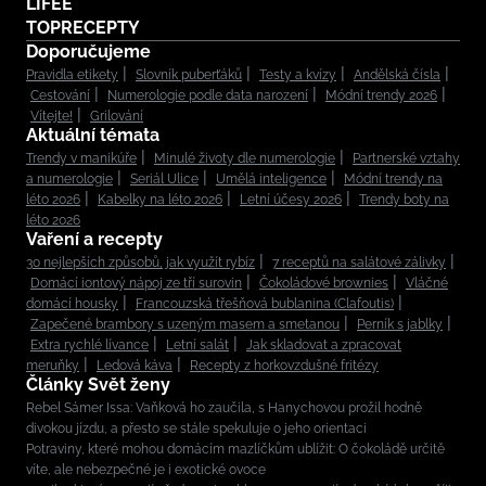
LIFEE
TOPRECEPTY
Doporučujeme
Pravidla etikety
Slovník puberťáků
Testy a kvízy
Andělská čísla
Cestování
Numerologie podle data narození
Módní trendy 2026
Vítejte!
Grilování
Aktuální témata
Trendy v manikúře
Minulé životy dle numerologie
Partnerské vztahy
a numerologie
Seriál Ulice
Umělá inteligence
Módní trendy na
léto 2026
Kabelky na léto 2026
Letní účesy 2026
Trendy boty na
léto 2026
Vaření a recepty
30 nejlepších způsobů, jak využít rybíz
7 receptů na salátové zálivky
Domácí iontový nápoj ze tří surovin
Čokoládové brownies
Vláčné
domácí housky
Francouzská třešňová bublanina (Clafoutis)
Zapečené brambory s uzeným masem a smetanou
Perník s jablky
Extra rychlé lívance
Letní salát
Jak skladovat a zpracovat
meruňky
Ledová káva
Recepty z horkovzdušné fritézy
Články Svět ženy
Rebel Sámer Issa: Vaňková ho zaučila, s Hanychovou prožil hodně
divokou jízdu, a přesto se stále spekuluje o jeho orientaci
Potraviny, které mohou domácím mazlíčkům ublížit: O čokoládě určitě
víte, ale nebezpečné je i exotické ovoce