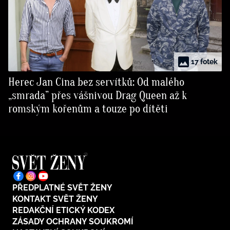
17 fotek
Herec Jan Cina bez servítků: Od malého
„smrada” přes vášnivou Drag Queen až k
romským kořenům a touze po dítěti
PŘEDPLATNÉ SVĚT ŽENY
KONTAKT SVĚT ŽENY
REDAKČNÍ ETICKÝ KODEX
ZÁSADY OCHRANY SOUKROMÍ