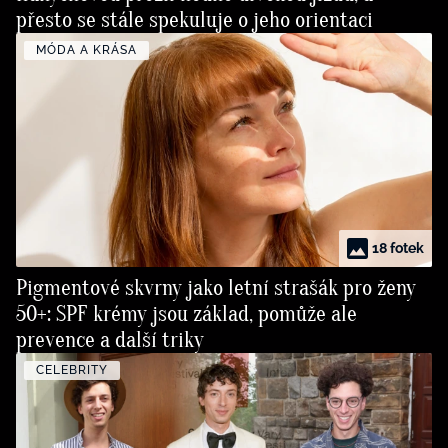
přesto se stále spekuluje o jeho orientaci
MÓDA A KRÁSA
18 fotek
Pigmentové skvrny jako letní strašák pro ženy
50+: SPF krémy jsou základ, pomůže ale
prevence a další triky
CELEBRITY