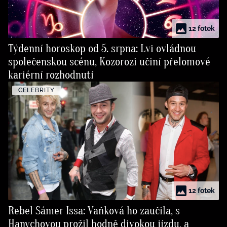
12 fotek
Týdenní horoskop od 5. srpna: Lvi ovládnou
společenskou scénu, Kozorozi učiní přelomové
kariérní rozhodnutí
CELEBRITY
12 fotek
Rebel Sámer Issa: Vaňková ho zaučila, s
Hanychovou prožil hodně divokou jízdu, a