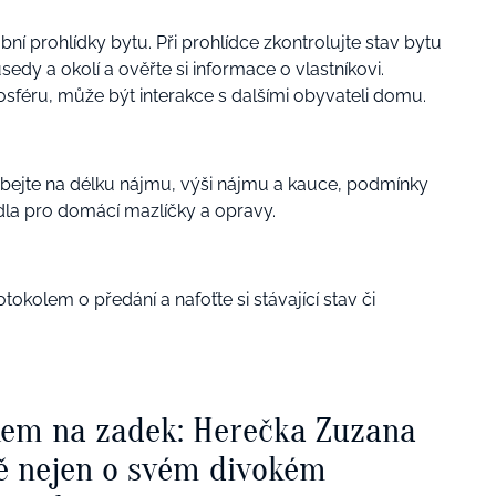
í prohlídky bytu. Při prohlídce zkontrolujte stav bytu
sedy a okolí a ověřte si informace o vlastníkovi.
féru, může být interakce s dalšími obyvateli domu.
Dbejte na délku nájmu, výši nájmu a kauce, podmínky
la pro domácí mazlíčky a opravy.
kolem o předání a nafoťte si stávající stav či
kem na zadek: Herečka Zuzana
ě nejen o svém divokém