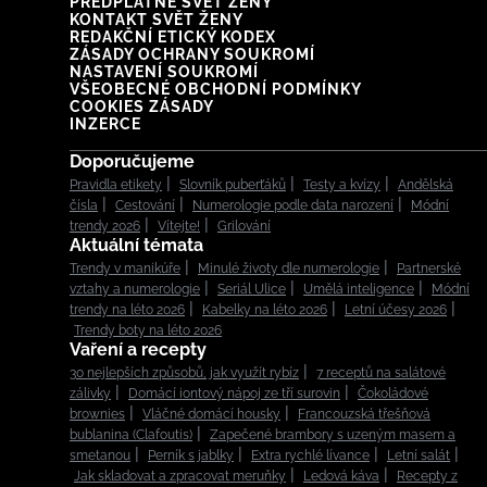
PŘEDPLATNÉ SVĚT ŽENY
KONTAKT SVĚT ŽENY
REDAKČNÍ ETICKÝ KODEX
ZÁSADY OCHRANY SOUKROMÍ
NASTAVENÍ SOUKROMÍ
VŠEOBECNÉ OBCHODNÍ PODMÍNKY
COOKIES ZÁSADY
INZERCE
Doporučujeme
Pravidla etikety
Slovník puberťáků
Testy a kvízy
Andělská
čísla
Cestování
Numerologie podle data narození
Módní
trendy 2026
Vítejte!
Grilování
Aktuální témata
Trendy v manikúře
Minulé životy dle numerologie
Partnerské
vztahy a numerologie
Seriál Ulice
Umělá inteligence
Módní
trendy na léto 2026
Kabelky na léto 2026
Letní účesy 2026
Trendy boty na léto 2026
Vaření a recepty
30 nejlepších způsobů, jak využít rybíz
7 receptů na salátové
zálivky
Domácí iontový nápoj ze tří surovin
Čokoládové
brownies
Vláčné domácí housky
Francouzská třešňová
bublanina (Clafoutis)
Zapečené brambory s uzeným masem a
smetanou
Perník s jablky
Extra rychlé lívance
Letní salát
Jak skladovat a zpracovat meruňky
Ledová káva
Recepty z