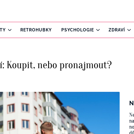
ITY
RETROHUBKY
PSYCHOLOGIE
ZDRAVÍ
í: Koupit, nebo pronajmout?
N
Ne
na
no
d