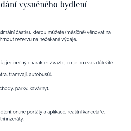
edání vysněného bydlení
ximální částku, kterou můžete (měsíčně) věnovat na
hrnout rezervu na nečekané výdaje.
j jedinečný charakter. Zvažte, co je pro vás důležité:
tra, tramvají, autobusů),
hody, parky, kavárny).
ení: online portály a aplikace, realitní kanceláře,
ní inzeráty.