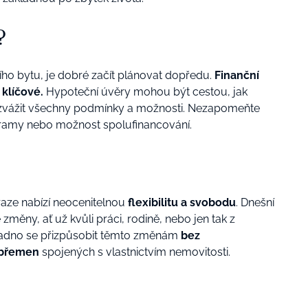
?
ího bytu, je dobré začít plánovat dopředu.
Finanční
 klíčové.
Hypoteční úvěry mohou být cestou, jak
vě zvážit všechny podmínky a možnosti. Nezapomeňte
ogramy nebo možnost spolufinancování.
raze nabízí neocenitelnou
flexibilitu a svobodu
. Dnešní
měny, ať už kvůli práci, rodině, nebo jen tak z
adno se přizpůsobit těmto změnám
bez
 břemen
spojených s vlastnictvím nemovitosti.