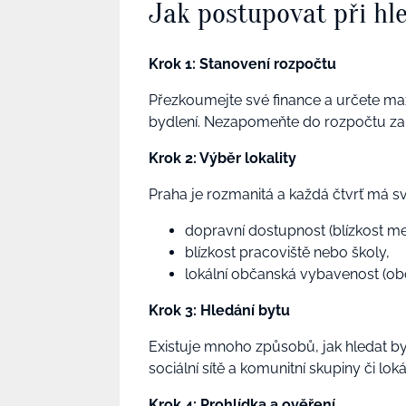
Jak postupovat při hl
Krok 1: Stanovení rozpočtu
Přezkoumejte své finance a určete ma
bydlení. Nezapomeňte do rozpočtu za
Krok 2: Výběr lokality
Praha je rozmanitá a každá čtvrť má svů
dopravní dostupnost (blízkost me
blízkost pracoviště nebo školy,
lokální občanská vybavenost (obc
Krok 3: Hledání bytu
Existuje mnoho způsobů, jak hledat bydl
sociální sítě a komunitní skupiny či lokál
Krok 4: Prohlídka a ověření