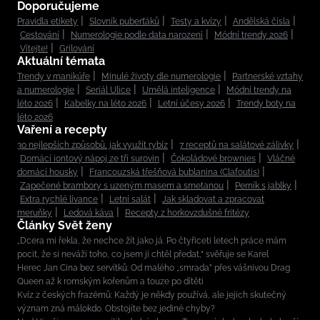
Doporučujeme
Pravidla etikety
Slovník puberťáků
Testy a kvízy
Andělská čísla
Cestování
Numerologie podle data narození
Módní trendy 2026
Vítejte!
Grilování
Aktuální témata
Trendy v manikúře
Minulé životy dle numerologie
Partnerské vztahy
a numerologie
Seriál Ulice
Umělá inteligence
Módní trendy na
léto 2026
Kabelky na léto 2026
Letní účesy 2026
Trendy boty na
léto 2026
Vaření a recepty
30 nejlepších způsobů, jak využít rybíz
7 receptů na salátové zálivky
Domácí iontový nápoj ze tří surovin
Čokoládové brownies
Vláčné
domácí housky
Francouzská třešňová bublanina (Clafoutis)
Zapečené brambory s uzeným masem a smetanou
Perník s jablky
Extra rychlé lívance
Letní salát
Jak skladovat a zpracovat
meruňky
Ledová káva
Recepty z horkovzdušné fritézy
Články Svět ženy
„Dcera mi řekla, že nechce žít jako já. Po čtyřiceti letech práce mám
pocit, že si neváží toho, co jsem jí chtěl předat,“ svěřuje se Karel
Herec Jan Cina bez servítků: Od malého „smrada” přes vášnivou Drag
Queen až k romským kořenům a touze po dítěti
Kvíz z českých frazémů: Každý je někdy používá, ale jejich skutečný
význam zná málokdo. Obstojíte bez jediné chyby?