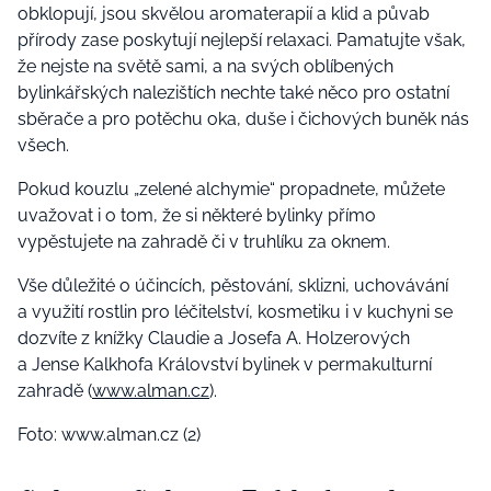
obklopují, jsou skvělou aromaterapií a klid a půvab
přírody zase poskytují nejlepší relaxaci. Pamatujte však,
že nejste na světě sami, a na svých oblíbených
bylinkářských nalezištích nechte také něco pro ostatní
sběrače a pro potěchu oka, duše i čichových buněk nás
všech.
Pokud kouzlu „zelené alchymie“ propadnete, můžete
uvažovat i o tom, že si některé bylinky přímo
vypěstujete na zahradě či v truhlíku za oknem.
Vše důležité o účincích, pěstování, sklizni, uchovávání
a využití rostlin pro léčitelství, kosmetiku i v kuchyni se
dozvíte z knížky Claudie a Josefa A. Holzerových
a Jense Kalkhofa Království bylinek v permakulturní
zahradě (
www.alman.cz
).
Foto: www.alman.cz (2)