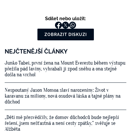
Sdílet nebo uložit:
ZOBRAZIT DISKUZI
NEJČTENĚJŠÍ ČLÁNKY
Junko Tabei, první žena na Mount Everestu během výstupu
přežila pád laviny, vyhrabali ji zpod sněhu a ona stejně
došla na vrchol
Nespoutaný Jason Momoa slaví narozeniny: Život v
karavanu za miliony, nová osudová láska a tajné plány na
důchod
„Děti mě přesvědčily, že domov důchodců bude nejlepší
řešení, jsem nešťastná a není cesty zpátky,“ svěřuje se
Alžběta