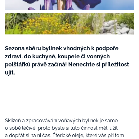
BurdaMedia
Tvoření
Extra
SVĚT ŽENY - 599 KČ
Rady a tipy
ROČNÍ PŘEDPLATNÉ SVĚT ŽENY +
SADA PRODUKTŮ MANA (10 ks)
Sezona sběru bylinek vhodných k podpoře
zdraví, do kuchyně, koupele či vonných
polštářků právě začíná! Nenechte si příležitost
ujít.
Sklizeň a zpracovávání voňavých bylinek je samo
o sobě léčivé, proto byste si tuto činnost měli užít
a dopřát si na ni čas. Éterické oleje, které vás při tom