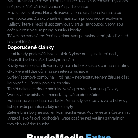
Nad Hirošimou se rozsvítilo druhé slunce. To, co následovalo, bylo horší
než peklo. Přeživší říkali, že na ně spadlo slunce
Muzikálová královna Hana Holišová: Talentovaná herečka muže po
svém boku tají. Otázky ohledně mateřství jí přijdou velice nezdvořilé
Kalhoty, které si letošní léto zamilovaly zralé Francouzky. Vzory jsou
opět v kurzu: Nosí se pruhy, puntíky i kostky
Trávení po padesátce: Proč najednou vadí potraviny, které jste dříve jedli
bez problémů
Doporučené články
Letní trendy podle vášnivých Italek. Stylové outfity, na které nedají
dopustit, budou slušet i českým ženám
Každý večer jen scrollování na gauči a ticho? Zkuste s partnerem rutinu,
díky které uklidíte dům i zažehnete starou jiskru
Svržení atomové bomby na Hirošimu: V nepředstavitelném žáru se část
lidí vypařila. Zůstaly po nich jen stíny
Téměř dokonalé chytré hodinky. Nová generace Samsung Galaxy
Watch Ultra2 odstranila nedostatky svého předchůdce
Hubnutí, trávení i chutě na sladké. Víme, kdy skořice, zázvor a bobkový
list opravdu pomáhají a kdy jde o mýty
Zelené brambory nejsou jen kosmetická vada. Kdy je ještě můžete sníst
Vypadá jako fialová pochodeň. Kvete opačně než většina zahradních
trvalek a zvládne i sucho