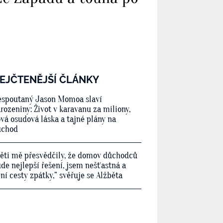
EJČTENĚJŠÍ ČLÁNKY
spoutaný Jason Momoa slaví
rozeniny: Život v karavanu za miliony,
vá osudová láska a tajné plány na
ůchod
ěti mě přesvědčily, že domov důchodců
de nejlepší řešení, jsem nešťastná a
ní cesty zpátky,“ svěřuje se Alžběta