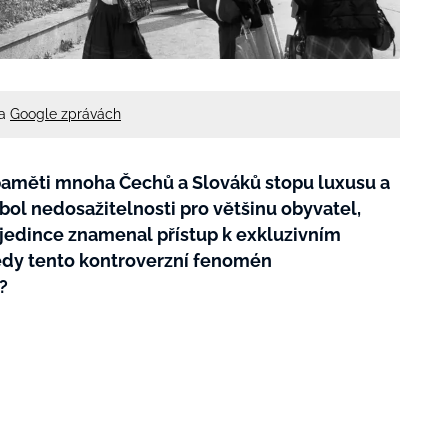
na
Google zprávách
paměti mnoha Čechů a Slováků stopu luxusu a
ymbol nedosažitelnosti pro většinu obyvatel,
 jedince znamenal přístup k exkluzivním
edy tento kontroverzní fenomén
?