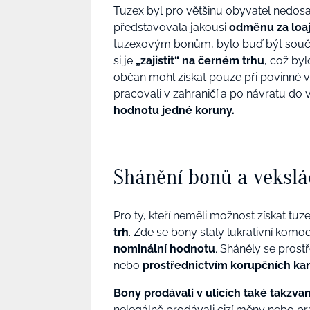
Tuzex byl pro většinu obyvatel nedosaž
představovala jakousi
odměnu za loaj
tuzexovým bonům, bylo buď být souč
si je
„zajistit“ na černém trhu
, což byl
občan mohl získat pouze při povinné vý
pracovali v zahraničí a po návratu do v
hodnotu jedné koruny.
Shánění bonů a vekslá
Pro ty, kteří neměli možnost získat tu
trh
. Zde se bony staly lukrativní komod
nominální hodnotu
. Sháněly se prost
nebo
prostřednictvím korupčních kan
Bony prodávali v ulicích také takzvan
nelegálně prodávali cizí měny nebo práv