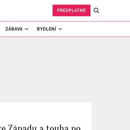
PŘEDPLATNÉ
ZÁBAVA
BYDLENÍ
 ze Západu a touha po