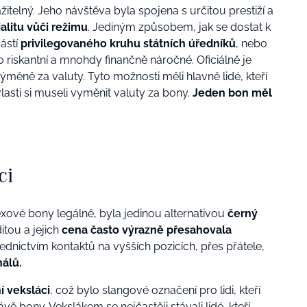
itelný. Jeho návštěva byla spojena s určitou prestiží a
alitu vůči režimu
. Jediným způsobem, jak se dostat k
ástí
privilegovaného kruhu státních úředníků
, nebo
o riskantní a mnohdy finančně náročné. Oficiálně je
měně za valuty. Tyto možnosti měli hlavně lidé, kteří
lasti si museli vyměnit valuty za bony.
Jeden bon měl
ci
zexové bony legálně, byla jedinou alternativou
černý
itou a jejich
cena často výrazně přesahovala
řednictvím kontaktů na vyšších pozicích, přes přátele,
álů.
í veksláci
, což bylo slangové označení pro lidi, kteří
ě bony. Vekslákem se nejčastěji stávali lidé, kteří