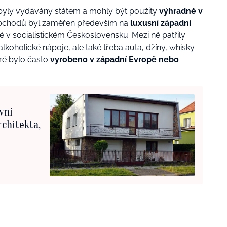
 byly vydávány státem a mohly být použity
výhradně v
obchodů byl zaměřen především na
luxusní západní
né v
socialistickém Československu
. Mezi ně patřily
lkoholické nápoje, ale také třeba auta, džíny, whisky
eré bylo často
vyrobeno v západní Evropě nebo
vní
chitekta,