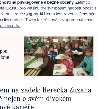
nosti na privilegované a běžné občany.
Zatímco
ěta luxusu, pro většinu byl symbolem nedostupnosti a
žimu v roce 1989 zanikl i tento kontroverzní fenomén,
oha lidí dodnes. Tuzex tak zůstává nezapomenutelnou
koslovenska
.
 pod
řísné
kem na zadek: Herečka Zuzana
ě nejen o svém divokém
ové kariéře