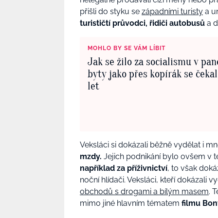
přišli do styku se
západními turisty
a um
turističtí průvodci, řidiči autobusů
a d
MOHLO BY SE VÁM LÍBIT
Jak se žilo za socialismu v pan
byty jako přes kopírák se čekal
let
Veksláci si dokázali běžně vydělat i 
mzdy.
Jejich podnikání bylo ovšem v t
například za příživnictví
, to však doká
noční hlídači. Veksláci, kteří dokázali 
obchodů s drogami a bílým masem
. 
mimo jiné hlavním tématem
filmu Bony