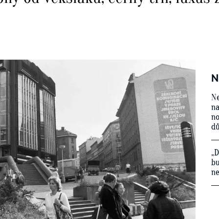
N
Ne
na
no
d
„D
bu
ne