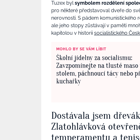
Tuzex byl
symbolem rozdělení společ
pro některé představoval dveře do sv
nerovnosti. S pádem komunistického re
ale jeho stopy zůstávají v paměti mn
kapitolou v historii
socialistického Čes
MOHLO BY SE VÁM LÍBIT
Školní jídelny za socialismu:
Zavzpomínejte na tlusté maso
stolem, páchnoucí tácy nebo p
kuchařky
Dostávala jsem dřevá
Zlatohlávková otevřen
temperamentu a tenis