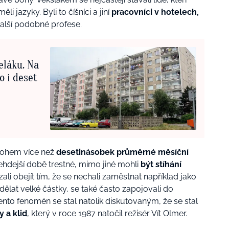
ěli jazyky. Byli to číšníci a jiní
pracovníci v hotelech,
alší podobné profese.
eláku. Na
o i deset
mnohem více než
desetinásobek průměrné měsíční
ehdejší době trestné, mimo jiné mohli
být stíhání
zali obejít tím, že se nechali zaměstnat například jako
vydělat velké částky, se také často zapojovali do
Tento fenomén se stal natolik diskutovaným, že se stal
 a klid
, který v roce 1987 natočil režisér Vít Olmer.