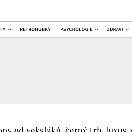
ITY
RETROHUBKY
PSYCHOLOGIE
ZDRAVÍ
ny od veksláků, černý trh, luxus