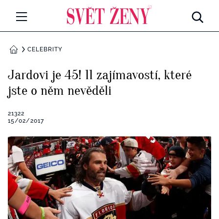
Svetzeny.cz
MÓDA A KRÁSA
CELEBRITY
DOMŮ
CELEBRITY
Jardovi je 45! 11 zajímavostí, které
Všechny kategorie
jste o něm nevěděli
RETROHUBKY
Rozhovory
21322
PSYCHOLOGIE
15/02/2017
Všechny kategorie
ZDRAVÍ
Seberozvoj
Všechny kategorie
ZÁBAVA
Životní styl
Všechny kategorie
BYDLENÍ
Testy a kvízy
Všechny kategorie