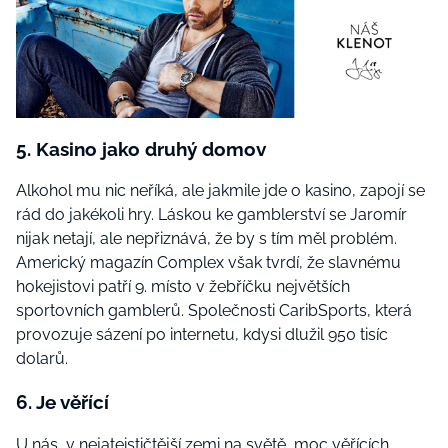
5. Kasino jako druhý domov
Alkohol mu nic neříká, ale jakmile jde o kasino, zapojí se
rád do jakékoli hry. Láskou ke gamblerství se Jaromír
nijak netají, ale nepřiznává, že by s tím měl problém.
Americký magazín Complex však tvrdí, že slavnému
hokejistovi patří 9. místo v žebříčku největších
sportovních gamblerů. Společnosti CaribSports, která
provozuje sázení po internetu, kdysi dlužil 950 tisíc
dolarů.
6. Je věřící
U nás, v nejateističtější zemi na světě, moc věřících