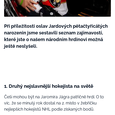
BurdaMedia
Tvoření
Extra
SVĚT ŽENY - 599 KČ
Rady a tipy
ROČNÍ PŘEDPLATNÉ SVĚT ŽENY +
Při příležitosti oslav Jardových pětačtyřicátých
SADA PRODUKTŮ MANA (10 ks)
narozenin jsme sestavili seznam zajímavostí,
které jste o našem národním hrdinovi možná
ještě neslyšeli.
1. Druhý nejslavnější hokejista na světě
Češi mohou být na Jaromíra Jágra patřičně hrdí. O to
víc, že se minulý rok dostal na 2. místo v žebříčku
nejlepších hokejistů NHL podle získaných bodů.