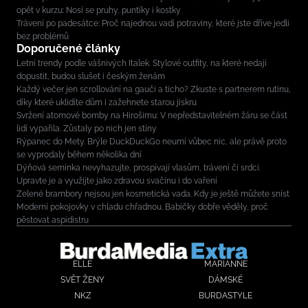
opět v kurzu: Nosí se pruhy, puntíky i kostky
Trávení po padesátce: Proč najednou vadí potraviny, které jste dříve jedli
bez problémů
Doporučené články
Letní trendy podle vášnivých Italek. Stylové outfity, na které nedají
dopustit, budou slušet i českým ženám
Každý večer jen scrollování na gauči a ticho? Zkuste s partnerem rutinu,
díky které uklidíte dům i zažehnete starou jiskru
Svržení atomové bomby na Hirošimu: V nepředstavitelném žáru se část
lidí vypařila. Zůstaly po nich jen stíny
Rýpanec do Mety. Brýle DuckDuckGo neumí vůbec nic, ale právě proto
se vyprodaly během několika dní
Dýňová semínka nevyhazujte, prospívají vlasům, trávení či srdci.
Upravte je a využijte jako zdravou svačinu i do vaření
Zelené brambory nejsou jen kosmetická vada. Kdy je ještě můžete sníst
Moderní pokojovky v chladu chřadnou. Babičky dobře věděly, proč
pěstovat aspidistru
ELLE
MARIANNE
SVĚT ŽENY
DÁMSKÉ
NKZ
BURDASTYLE