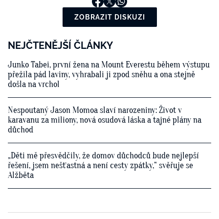
ZOBRAZIT DISKUZI
NEJČTENĚJŠÍ ČLÁNKY
Junko Tabei, první žena na Mount Everestu během výstupu
přežila pád laviny, vyhrabali ji zpod sněhu a ona stejně
došla na vrchol
Nespoutaný Jason Momoa slaví narozeniny: Život v
karavanu za miliony, nová osudová láska a tajné plány na
důchod
„Děti mě přesvědčily, že domov důchodců bude nejlepší
řešení, jsem nešťastná a není cesty zpátky,“ svěřuje se
Alžběta