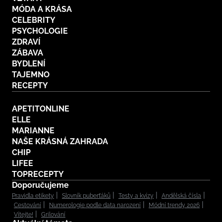
MÓDA A KRÁSA
CELEBRITY
PSYCHOLOGIE
ZDRAVÍ
ZÁBAVA
BYDLENÍ
TAJEMNO
RECEPTY
APETITONLINE
ELLE
MARIANNE
NAŠE KRÁSNÁ ZAHRADA
CHIP
LIFEE
TOPRECEPTY
Doporučujeme
Pravidla etikety
Slovník puberťáků
Testy a kvízy
Andělská čísla
Cestování
Numerologie podle data narození
Módní trendy 2026
Vítejte!
Grilování