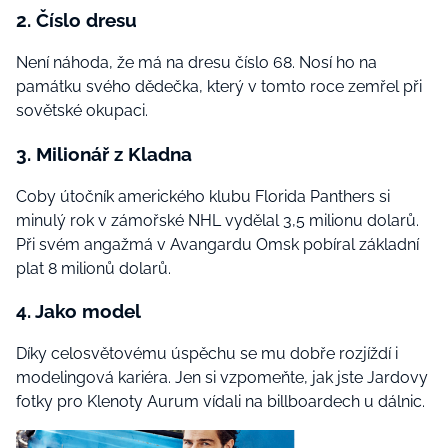
2. Číslo dresu
Není náhoda, že má na dresu číslo 68. Nosí ho na
památku svého dědečka, který v tomto roce zemřel při
sovětské okupaci.
3. Milionář z Kladna
Coby útočník amerického klubu Florida Panthers si
minulý rok v zámořské NHL vydělal 3,5 milionu dolarů.
Při svém angažmá v Avangardu Omsk pobíral základní
plat 8 milionů dolarů.
4. Jako model
Díky celosvětovému úspěchu se mu dobře rozjíždí i
modelingová kariéra. Jen si vzpomeňte, jak jste Jardovy
fotky pro Klenoty Aurum vídali na billboardech u dálnic.