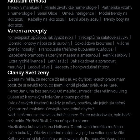
Aktuální témata
Trendy v manikúře
Minulé životy dle numerologie
Partnerské vztahy
a numerologie
Seriál Ulice
Umělá inteligence
Módní trendy na
léto 2026
Kabelky na léto 2026
Letní účesy 2026
Trendy boty na
léto 2026
Vaření a recepty
30 nejlepších způsobů, jak využít rybíz
7 receptů na salátové zálivky
Domácí iontový nápoj ze tří surovin
Čokoládové brownies
Vláčné
domácí housky
Francouzská třešňová bublanina (Clafoutis)
Zapečené brambory s uzeným masem a smetanou
Perník s jablky
Extra rychlé lívance
Letní salát
Jak skladovat a zpracovat
meruňky
Ledová káva
Recepty z horkovzdušné fritézy
Články Svět ženy
„Dcera mi řekla, že nechce žít jako já. Po čtyřiceti letech práce mám
pocit, že si neváží toho, co jsem jí chtěl předat,“ svěřuje se Karel
Herec Jan Cina bez servítků: Od malého „smrada” přes vášnivou Drag
Queen až k romským kořenům a touze po dítěti
Kvíz z českých frazémů: Každý je někdy používá, ale jejich skutečný
význam zná málokdo. Obstojíte bez jediné chyby?
Nad Hirošimou se rozsvítilo druhé slunce. To, co následovalo, bylo horší
než peklo. Přeživší říkali, že na ně spadlo slunce
Muzikálová královna Hana Holišová: Talentovaná herečka muže po
svém boku tají. Otázky ohledně mateřství jí přijdou velice nezdvořilé
Kalhoty, které si letošní léto zamilovaly zralé Francouzky. Vzory jsou