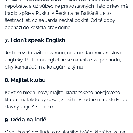
nepotkáte, a už vůbec ne pravoslavných. Tato církev má
tradici spíše v Rusku, v Řecku a na Balkáně. Je to
šestnáct let, co se Jarda nechal pokřtít. Od té doby
dochází do kostela pravidelně.
7. I don’t speak English
Ještě než dorazil do zámoří, neuměl Jaromír ani slovo
anglicky. Perfektní angličtině se naučil až za pochodu,
díky kamarádům a kolegům z týmu.
8. Majitel klubu
Když se hledal nový majitel kladenského hokejového
klubu, málokdo by čekal, že si ho v rodném městě koupí
slavný Jágr. A stalo se.
9. Děda na ledě
V současné chvíli jde o nestaršího hráče, kterého lze na