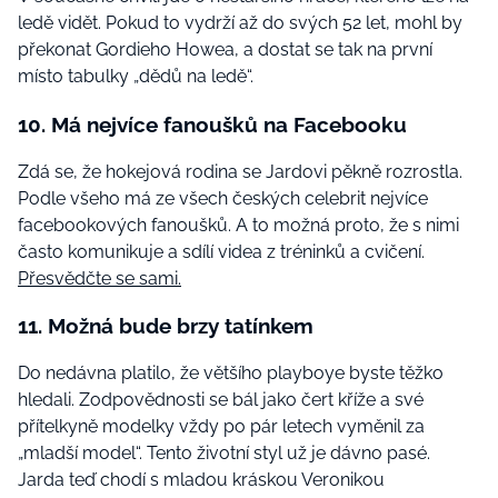
ledě vidět. Pokud to vydrží až do svých 52 let, mohl by
překonat Gordieho Howea, a dostat se tak na první
místo tabulky „dědů na ledě“.
10. Má nejvíce fanoušků na Facebooku
Zdá se, že hokejová rodina se Jardovi pěkně rozrostla.
Podle všeho má ze všech českých celebrit nejvíce
facebookových fanoušků. A to možná proto, že s nimi
často komunikuje a sdílí videa z tréninků a cvičení.
Přesvědčte se sami.
11. Možná bude brzy tatínkem
Do nedávna platilo, že většího playboye byste těžko
hledali. Zodpovědnosti se bál jako čert kříže a své
přítelkyně modelky vždy po pár letech vyměnil za
„mladší model“. Tento životní styl už je dávno pasé.
Jarda teď chodí s mladou kráskou Veronikou