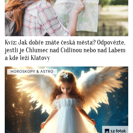
Kvíz: Jak dobře znáte česká města? Odpovězte,
jestli je Chlumec nad Cidlinou nebo nad Labem
a kde leží Klatovy
HOROSKOPY & ASTRO
12 fotek