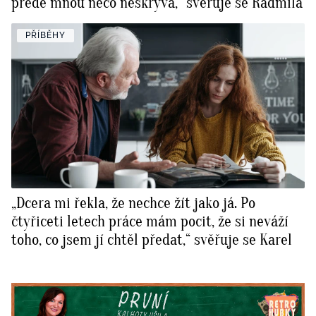
přede mnou něco neskrývá,“ svěřuje se Radmila
PŘÍBĚHY
„Dcera mi řekla, že nechce žít jako já. Po
čtyřiceti letech práce mám pocit, že si neváží
toho, co jsem jí chtěl předat,“ svěřuje se Karel