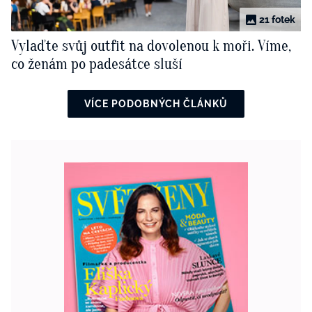
21 fotek
Vylaďte svůj outfit na dovolenou k moři. Víme,
co ženám po padesátce sluší
VÍCE PODOBNÝCH ČLÁNKŮ