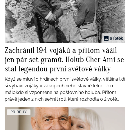
BurdaMedia
Tvoření
Extra
SVĚT ŽENY - 599 KČ
Rady a tipy
ROČNÍ PŘEDPLATNÉ SVĚT ŽENY +
SADA PRODUKTŮ MANA (10 ks)
6 fotek
Zachránil 194 vojáků a přitom vážil
jen pár set gramů. Holub Cher Ami se
stal legendou první světové války
Když se mluví o hrdinech první světové války, většina lidí
si vybaví vojáky v zákopech nebo slavné letce. Jen
málokdo si vzpomene na poštovního holuba. Přitom
právě jeden z nich sehrál roli, která rozhodla o životě
téměř dvou stovek amerických vojáků. Jmenoval se
Cher Ami.
PŘÍBĚHY