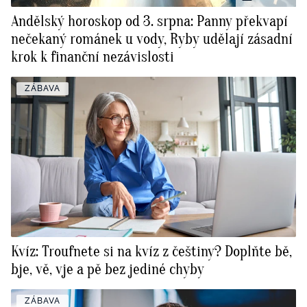
Andělský horoskop od 3. srpna: Panny překvapí
nečekaný románek u vody, Ryby udělají zásadní
krok k finanční nezávislosti
ZÁBAVA
Kvíz: Troufnete si na kvíz z češtiny? Doplňte bě,
bje, vě, vje a pě bez jediné chyby
ZÁBAVA