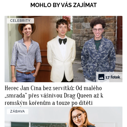
MOHLO BY VÁS ZAJÍMAT
CELEBRITY
17 fotek
Herec Jan Cina bez servítků: Od malého
„smrada” přes vášnivou Drag Queen až k
romským kořenům a touze po dítěti
ZÁBAVA