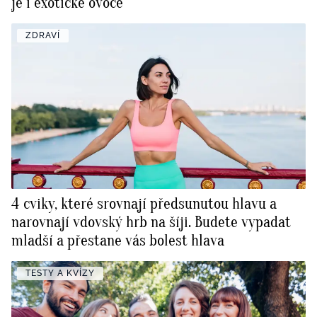
je i exotické ovoce
ZDRAVÍ
4 cviky, které srovnají předsunutou hlavu a
narovnají vdovský hrb na šíji. Budete vypadat
mladší a přestane vás bolest hlava
TESTY A KVÍZY