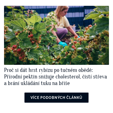
Proč si dát hrst rybízu po tučném obědě:
Přírodní pektin snižuje cholesterol, čistí střeva
a brání ukládání tuku na břiše
VÍCE PODOBNÝCH ČLÁNKŮ