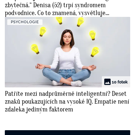
zbytečná.“ Denisa (52) trpí syndromem
podvodnice. Co to znamená, vysvětluje
psycholožka
PSYCHOLOGIE
10 fotek
Patříte mezi nadprůměrně inteligentní? Deset
znaků poukazujících na vysoké IQ. Empatie není
zdaleka jediným faktorem