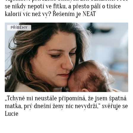
se nikdy nepotí ve fitku, a přesto pálí o tisíce
kalorií víc než vy? Řešením je NEAT
PŘÍBĚHY
„Tchyně mi neustále připomíná, že jsem špatná
matka, prý dnešní ženy nic nevydrží,“ svěřuje se
Lucie