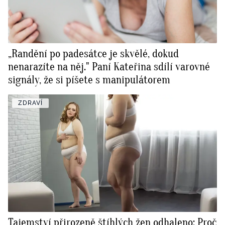
„Randění po padesátce je skvělé, dokud
nenarazíte na něj." Paní Kateřina sdílí varovné
signály, že si píšete s manipulátorem
ZDRAVÍ
Tajemství přirozeně štíhlých žen odhaleno: Proč