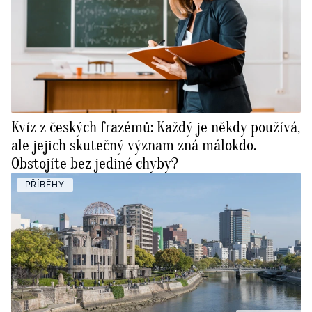
Kvíz z českých frazémů: Každý je někdy používá,
ale jejich skutečný význam zná málokdo.
Obstojíte bez jediné chyby?
PŘÍBĚHY