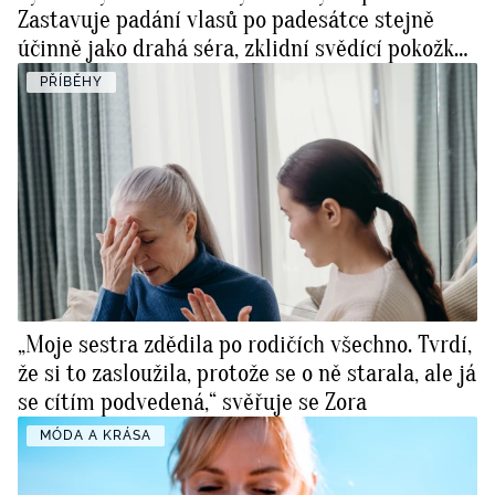
Zastavuje padání vlasů po padesátce stejně
účinně jako drahá séra, zklidní svědící pokožku
a posílí paměť
PŘÍBĚHY
„Moje sestra zdědila po rodičích všechno. Tvrdí,
že si to zasloužila, protože se o ně starala, ale já
se cítím podvedená,“ svěřuje se Zora
MÓDA A KRÁSA