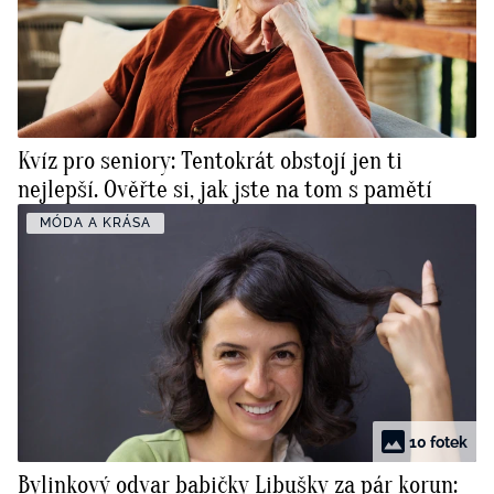
Kvíz pro seniory: Tentokrát obstojí jen ti
nejlepší. Ověřte si, jak jste na tom s pamětí
MÓDA A KRÁSA
10 fotek
Bylinkový odvar babičky Libušky za pár korun: