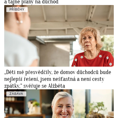
a tajné plány na důchod
PŘÍBĚHY
„Děti mě přesvědčily, že domov důchodců bude
nejlepší řešení, jsem nešťastná a není cesty
zpátky,“ svěřuje se Alžběta
ZÁBAVA