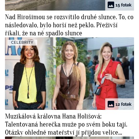
15 fotek
Nad Hirošimou se rozsvítilo druhé slunce. To, co
následovalo, bylo horší než peklo. Přeživší
říkali, že na ně spadlo slunce
CELEBRITY
12 fotek
Muzikálová královna Hana Holišová:
Talentovaná herečka muže po svém boku tají.
Otázky ohledně mateřství jí přijdou velice