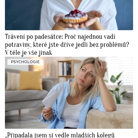
Trávení po padesátce: Proč najednou vadí
potraviny, které jste dříve jedli bez problémů?
V těle je vše jinak
PSYCHOLOGIE
„Připadala jsem si vedle mladších kolegů