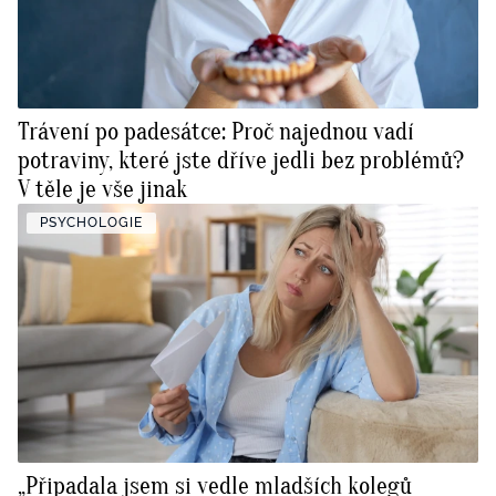
Trávení po padesátce: Proč najednou vadí
potraviny, které jste dříve jedli bez problémů?
V těle je vše jinak
PSYCHOLOGIE
„Připadala jsem si vedle mladších kolegů