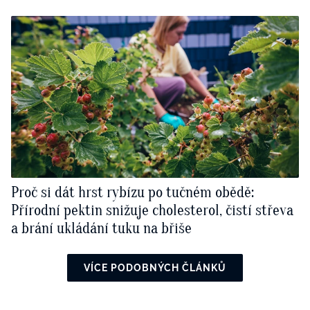
Proč si dát hrst rybízu po tučném obědě:
Přírodní pektin snižuje cholesterol, čistí střeva
a brání ukládání tuku na břiše
VÍCE PODOBNÝCH ČLÁNKŮ