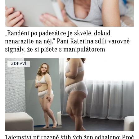
„Randění po padesátce je skvělé, dokud
nenarazíte na něj." Paní Kateřina sdílí varovné
signály, že si píšete s manipulátorem
ZDRAVÍ
Tajemství přirozeně štíhlých žen odhaleno: Proč