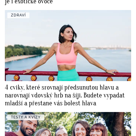
je i exotické ovoce
ZDRAVÍ
4 cviky, které srovnají předsunutou hlavu a
narovnají vdovský hrb na šíji. Budete vypadat
mladší a přestane vás bolest hlava
TESTY A KVÍZY