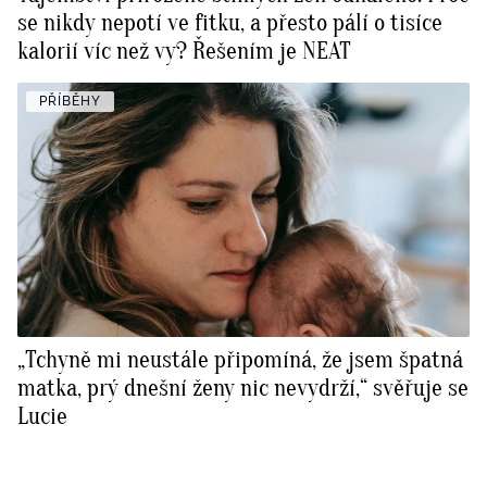
se nikdy nepotí ve fitku, a přesto pálí o tisíce
kalorií víc než vy? Řešením je NEAT
PŘÍBĚHY
„Tchyně mi neustále připomíná, že jsem špatná
matka, prý dnešní ženy nic nevydrží,“ svěřuje se
Lucie