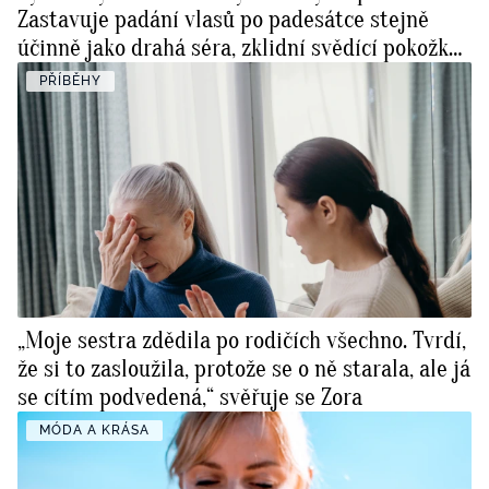
Zastavuje padání vlasů po padesátce stejně
účinně jako drahá séra, zklidní svědící pokožku
a posílí paměť
PŘÍBĚHY
„Moje sestra zdědila po rodičích všechno. Tvrdí,
že si to zasloužila, protože se o ně starala, ale já
se cítím podvedená,“ svěřuje se Zora
MÓDA A KRÁSA