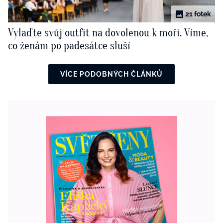
21 fotek
Vylaďte svůj outfit na dovolenou k moři. Víme,
co ženám po padesátce sluší
VÍCE PODOBNÝCH ČLÁNKŮ