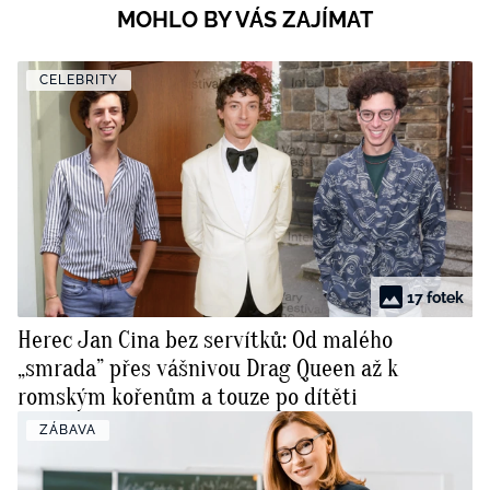
MOHLO BY VÁS ZAJÍMAT
CELEBRITY
17 fotek
Herec Jan Cina bez servítků: Od malého
„smrada” přes vášnivou Drag Queen až k
romským kořenům a touze po dítěti
ZÁBAVA