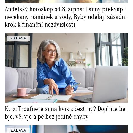
Andělský horoskop od 3. srpna: Panny překvapí
nečekaný románek u vody, Ryby udělají zásadní
krok k finanční nezávislosti
ZÁBAVA
Kvíz: Troufnete si na kvíz z češtiny? Doplňte bě,
bje, vě, vje a pě bez jediné chyby
ZÁBAVA