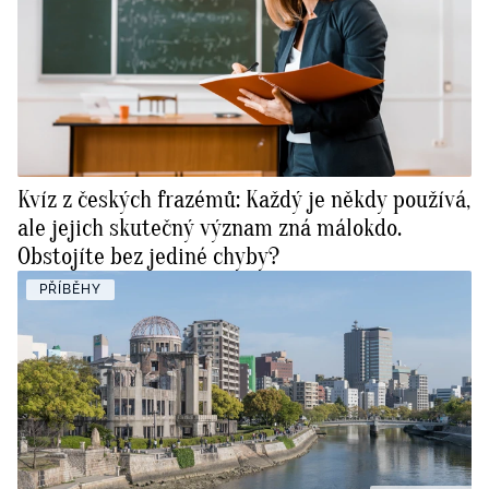
Kvíz z českých frazémů: Každý je někdy používá,
ale jejich skutečný význam zná málokdo.
Obstojíte bez jediné chyby?
PŘÍBĚHY