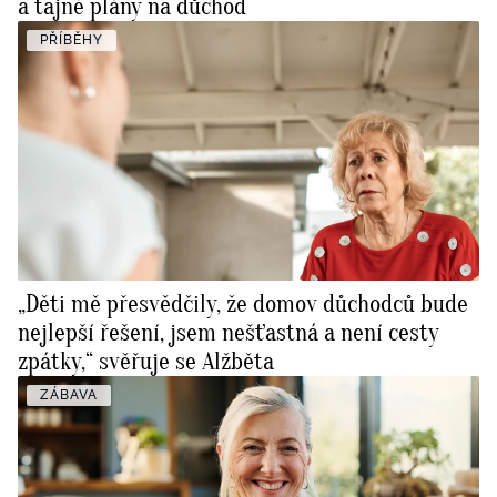
a tajné plány na důchod
PŘÍBĚHY
„Děti mě přesvědčily, že domov důchodců bude
nejlepší řešení, jsem nešťastná a není cesty
zpátky,“ svěřuje se Alžběta
ZÁBAVA