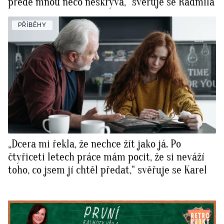
přede mnou něco neskrývá,“ svěřuje se Radmila
PŘÍBĚHY
„Dcera mi řekla, že nechce žít jako já. Po
čtyřiceti letech práce mám pocit, že si neváží
toho, co jsem jí chtěl předat,“ svěřuje se Karel