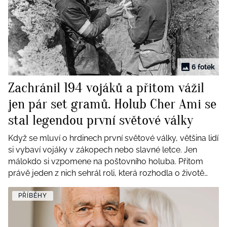
BurdaMedia
Tvoření
Extra
SVĚT ŽENY - 599 KČ
Rady a tipy
ROČNÍ PŘEDPLATNÉ SVĚT ŽENY +
SADA PRODUKTŮ MANA (10 ks)
6 fotek
Zachránil 194 vojáků a přitom vážil
jen pár set gramů. Holub Cher Ami se
stal legendou první světové války
Když se mluví o hrdinech první světové války, většina lidí
si vybaví vojáky v zákopech nebo slavné letce. Jen
málokdo si vzpomene na poštovního holuba. Přitom
právě jeden z nich sehrál roli, která rozhodla o životě
téměř dvou stovek amerických vojáků. Jmenoval se
Cher Ami.
PŘÍBĚHY