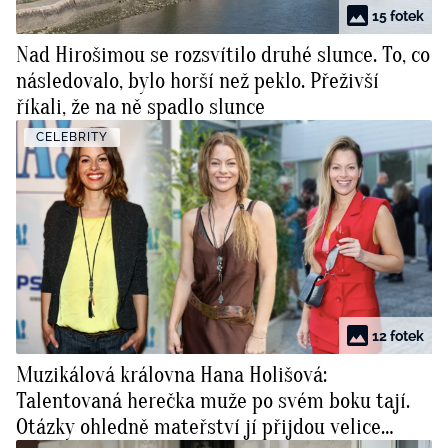
15 fotek
Nad Hirošimou se rozsvítilo druhé slunce. To, co
následovalo, bylo horší než peklo. Přeživší
říkali, že na ně spadlo slunce
CELEBRITY
12 fotek
Muzikálová královna Hana Holišová:
Talentovaná herečka muže po svém boku tají.
Otázky ohledně mateřství jí přijdou velice