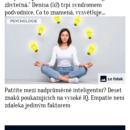
zbytečná.“ Denisa (52) trpí syndromem
podvodnice. Co to znamená, vysvětluje
psycholožka
PSYCHOLOGIE
10 fotek
Patříte mezi nadprůměrně inteligentní? Deset
znaků poukazujících na vysoké IQ. Empatie není
zdaleka jediným faktorem