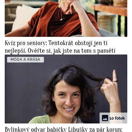
Kvíz pro seniory: Tentokrát obstojí jen ti
nejlepší. Ověřte si, jak jste na tom s pamětí
MÓDA A KRÁSA
10 fotek
Bylinkový odvar babičky Libušky za pár korun: