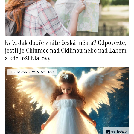
Kvíz: Jak dobře znáte česká města? Odpovězte,
jestli je Chlumec nad Cidlinou nebo nad Labem
a kde leží Klatovy
HOROSKOPY & ASTRO
12 fotek