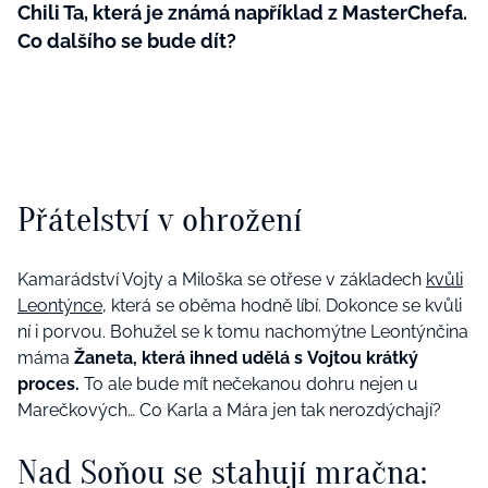
Chili Ta, která je známá například z MasterChefa.
Co dalšího se bude dít?
Přátelství v ohrožení
Kamarádství Vojty a Miloška se otřese v základech
kvůli
Leontýnce
, která se oběma hodně líbí. Dokonce se kvůli
ní i porvou. Bohužel se k tomu nachomýtne Leontýnčina
máma
Žaneta, která ihned udělá s Vojtou krátký
proces.
To ale bude mít nečekanou dohru nejen u
Marečkových… Co Karla a Mára jen tak nerozdýchají?
Nad Soňou se stahují mračna: