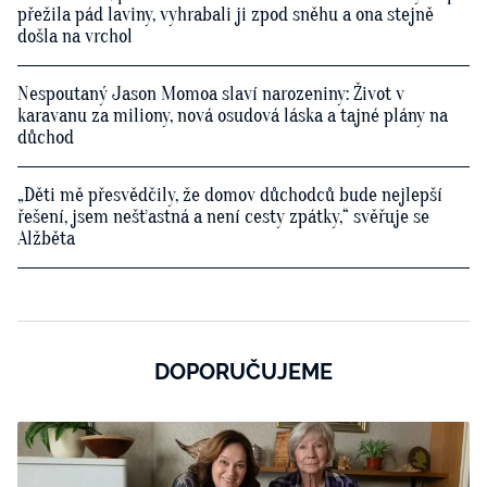
přežila pád laviny, vyhrabali ji zpod sněhu a ona stejně
došla na vrchol
Nespoutaný Jason Momoa slaví narozeniny: Život v
karavanu za miliony, nová osudová láska a tajné plány na
důchod
„Děti mě přesvědčily, že domov důchodců bude nejlepší
řešení, jsem nešťastná a není cesty zpátky,“ svěřuje se
Alžběta
DOPORUČUJEME