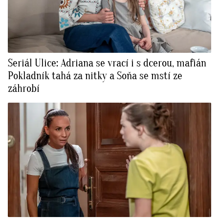
Seriál Ulice: Adriana se vrací i s dcerou, mafián
Pokladník tahá za nitky a Soňa se mstí ze
záhrobí