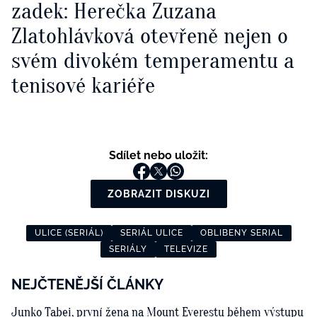
zadek: Herečka Zuzana
Zlatohlávková otevřeně nejen o
svém divokém temperamentu a
tenisové kariéře
Sdílet nebo uložit:
ZOBRAZIT DISKUZI
ULICE (SERIÁL)
SERIÁL ULICE
OBLIBENY SERIAL
SERIÁLY
TELEVIZE
NEJČTENĚJŠÍ ČLÁNKY
Junko Tabei, první žena na Mount Everestu během výstupu