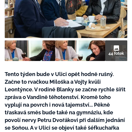
BurdaMedia
Tvoření
Extra
SVĚT ŽENY - 599 KČ
Rady a tipy
ROČNÍ PŘEDPLATNÉ SVĚT ŽENY +
SADA PRODUKTŮ MANA (10 ks)
44 fotek
Tento týden bude v Ulici opět hodně rušný.
Začne to rvačkou Miloška a Vojty kvůli
Leontýnce. V rodině Blanky se začne rychle šířit
zpráva o Vandině těhotenství. Kromě toho
vyplují na povrch i nová tajemství... Pěkně
třaskavá směs bude také na gymnáziu, kde
povolí nervy Petru Dvořákovi při dalším jednání
se Soňou. A v Ulici se objeví také šéfkuchařka