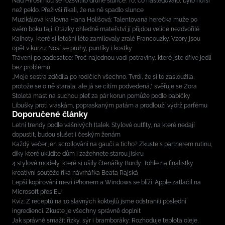
Nad Hirošimou se rozsvítilo druhé slunce. To, co následovalo, bylo horší
než peklo. Přeživší říkali, že na ně spadlo slunce
Muzikálová královna Hana Holišová: Talentovaná herečka muže po
svém boku tají. Otázky ohledně mateřství jí přijdou velice nezdvořilé
Kalhoty, které si letošní léto zamilovaly zralé Francouzky. Vzory jsou
opět v kurzu: Nosí se pruhy, puntíky i kostky
Trávení po padesátce: Proč najednou vadí potraviny, které jste dříve jedli
bez problémů
„Moje sestra zdědila po rodičích všechno. Tvrdí, že si to zasloužila,
protože se o ně starala, ale já se cítím podvedená,“ svěřuje se Zora
Stoletá mast na suchou pleť za pár korun pomůže podle babičky
Libušky proti vráskám, popraskaným patám a prodlouží výdrž parfému
Doporučené články
Letní trendy podle vášnivých Italek. Stylové outfity, na které nedají
dopustit, budou slušet i českým ženám
Každý večer jen scrollování na gauči a ticho? Zkuste s partnerem rutinu,
díky které uklidíte dům i zažehnete starou jiskru
4 stylové modely, které si ušily čtenářky Burdy: Tohle na finalistky
kreativní soutěže říká návrhářka Beata Rajská
Lepší kopírování mezi iPhonem a Windows se blíží. Apple zatlačil na
Microsoft přes EU
Kvíz: Z receptů na 10 slavných koktejlů jsme odstranili poslední
ingredienci. Zkuste je všechny správně doplnit
Jak správně smažit řízky, sýr i bramboráky: Rozhoduje teplota oleje,