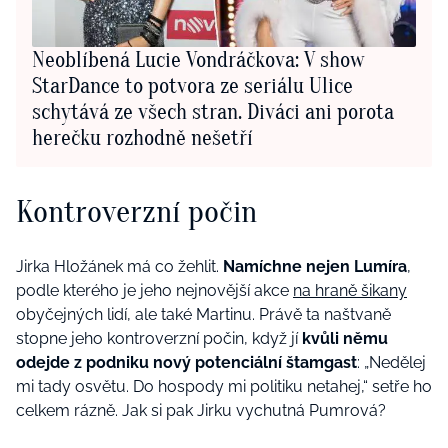
Neoblíbená Lucie Vondráčkova: V show
StarDance to potvora ze seriálu Ulice
schytává ze všech stran. Diváci ani porota
herečku rozhodně nešetří
Kontroverzní počin
Jirka Hložánek má co žehlit.
Namíchne nejen Lumíra
,
podle kterého je jeho nejnovější akce
na hraně šikany
obyčejných lidí, ale také Martinu. Právě ta naštvaně
stopne jeho kontroverzní počin, když jí
kvůli němu
odejde z podniku nový potenciální štamgast
: „Nedělej
mi tady osvětu. Do hospody mi politiku netahej,“ setře ho
celkem rázně. Jak si pak Jirku vychutná Pumrová?