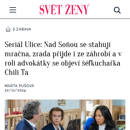
Svetzeny.cz
MÓDA A KRÁSA
ZÁBAVA
DOMŮ
CELEBRITY
Seriál Ulice: Nad Soňou se stahují
Všechny kategorie
mračna, zrada přijde i ze záhrobí a v
RETROHUBKY
roli advokátky se objeví šéfkuchařka
Rozhovory
PSYCHOLOGIE
Chili Ta
Všechny kategorie
ZDRAVÍ
MARTA PUŠOVÁ
22/11/2024
Seberozvoj
Všechny kategorie
ZÁBAVA
Životní styl
Všechny kategorie
BYDLENÍ
Testy a kvízy
Všechny kategorie