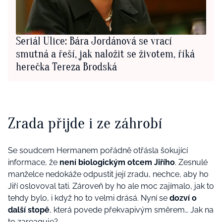
Seriál Ulice: Bára Jordánová se vrací
smutná a řeší, jak naložit se životem, říká
herečka Tereza Brodská
Zrada přijde i ze záhrobí
Se soudcem Hermanem pořádně otřásla šokující
informace, že
není biologickým otcem Jiřího
. Zesnulé
manželce nedokáže odpustit její zradu, nechce, aby ho
Jiří oslovoval tati. Zároveň by ho ale moc zajímalo, jak to
tehdy bylo, i když ho to velmi drásá. Nyní se
dozví o
další stopě
, která povede překvapivým směrem… Jak na
to zareaguje?