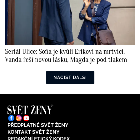
Seriál Ulice: Soňa je kvůli Erikovi na mrtvici,
Vanda řeší novou lásku, Magda je pod tlakem
NAČÍST DALŠÍ
PŘEDPLATNÉ SVĚT ŽENY
KONTAKT SVĚT ŽENY
REDAKČNÍ ETICKÝ KODEX