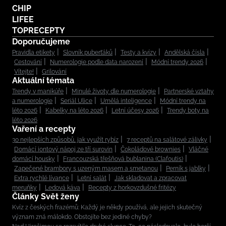
CHIP
LIFEE
TOPRECEPTY
Doporučujeme
Pravidla etikety
Slovník puberťáků
Testy a kvízy
Andělská čísla
Cestování
Numerologie podle data narození
Módní trendy 2026
Vítejte!
Grilování
Aktuální témata
Trendy v manikúře
Minulé životy dle numerologie
Partnerské vztahy
a numerologie
Seriál Ulice
Umělá inteligence
Módní trendy na
léto 2026
Kabelky na léto 2026
Letní účesy 2026
Trendy boty na
léto 2026
Vaření a recepty
30 nejlepších způsobů, jak využít rybíz
7 receptů na salátové zálivky
Domácí iontový nápoj ze tří surovin
Čokoládové brownies
Vláčné
domácí housky
Francouzská třešňová bublanina (Clafoutis)
Zapečené brambory s uzeným masem a smetanou
Perník s jablky
Extra rychlé lívance
Letní salát
Jak skladovat a zpracovat
meruňky
Ledová káva
Recepty z horkovzdušné fritézy
Články Svět ženy
Kvíz z českých frazémů: Každý je někdy používá, ale jejich skutečný
význam zná málokdo. Obstojíte bez jediné chyby?