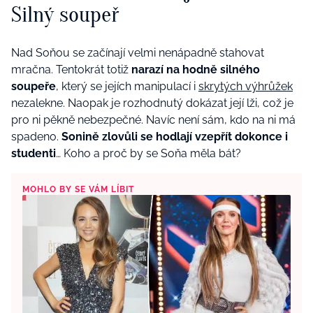
Silný soupeř
Nad Soňou se začínají velmi nenápadně stahovat
mračna. Tentokrát totiž
narazí na hodně silného
soupeře
, který se jejích manipulací i
skrytých výhrůžek
nezalekne. Naopak je rozhodnutý dokázat její lži, což je
pro ni pěkně nebezpečné. Navíc není sám, kdo na ni má
spadeno.
Sonině zlovůli se hodlají vzepřít dokonce i
studenti
… Koho a proč by se Soňa měla bát?
MOHLO BY SE VÁM LÍBIT