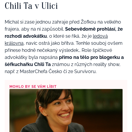
Chili Ta v Ulici
Michal si zase jednou zahraje před Žofkou na velkého
frajera, aby na ni zapůsobil.
Sebevědomě prohlásí, že
rozhodí advokátku
, o které se říká, že je
ledová
královna
, navíc ostrá jako břitva. Tenhle souboj ovšem
přinese hodně nečekaný výsledek… Role špičkové
advokátky byla napsána
přímo na tělo pro blogerku a
šéfkuchařku Chili Ta
známou z různých reality show,
např. z MasterChefa Česko či ze Survivoru.
MOHLO BY SE VÁM LÍBIT