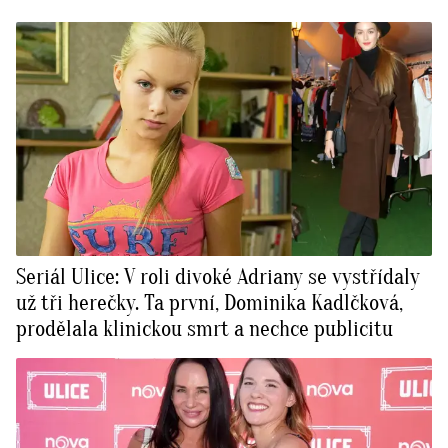
Seriál Ulice: V roli divoké Adriany se vystřídaly
už tři herečky. Ta první, Dominika Kadlčková,
prodělala klinickou smrt a nechce publicitu