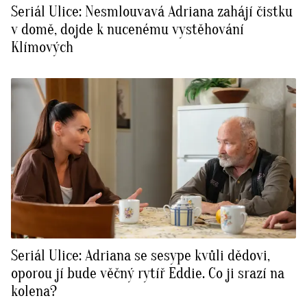
Seriál Ulice: Nesmlouvavá Adriana zahájí čistku
v domě, dojde k nucenému vystěhování
Klímových
Seriál Ulice: Adriana se sesype kvůli dědovi,
oporou jí bude věčný rytíř Eddie. Co ji srazí na
kolena?