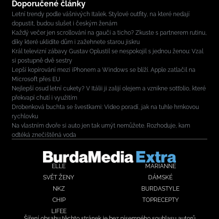
Doporučené články
Letní trendy podle vášnivých Italek. Stylové outfity, na které nedají
dopustit, budou slušet i českým ženám
Každý večer jen scrollování na gauči a ticho? Zkuste s partnerem rutinu,
díky které uklidíte dům i zažehnete starou jiskru
Král televizní zábavy Gustav Oplustil se nespokojil s jednou ženou: Vzal
si postupně dvě sestry
Lepší kopírování mezi iPhonem a Windows se blíží. Apple zatlačil na
Microsoft přes EU
Nejlepší osud letní cukety? V Itálii ji zalijí olejem a vznikne sott’olio, které
překvapí chutí i využitím
Drobenková buchta se švestkami: Video poradí, jak na tuhle hrnkovou
rychlovku
Na vlastním dvoře si auto jen tak umýt nemůžete. Rozhoduje, kam
odtéká znečištěná voda
ELLE
MARIANNE
SVĚT ŽENY
DÁMSKÉ
NKZ
BURDASTYLE
CHIP
TOPRECEPTY
LIFEE
Šíření obsahu těchto stránek je bez písemného souhlasu autorů