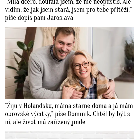
“Milá dcero, doufala jsem, že mě neopustíš. Ale
vidím, že jak jsem stará, jsem pro tebe přítěží,”
píše dopis paní Jaroslava
“Žiju v Holandsku, máma stárne doma a já mám
obrovské výčitky,” píše Dominik. Chtěl by být s
ní, ale život má zařízený jinde