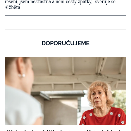
řešení, jsem nešťastná a není cesty zpátky,“ svěřuje se
Alžběta
DOPORUČUJEME