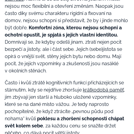
nejsou moc flexibilní a otevření změnám. Naopak jsou
často díky svému charakteru rigidní a fixovaní na
domov, nejsou schopni si představit, že by i jinde mohlo
být dobře.
Komfortní zóna, kterou nejsou schopni a
ochotni opustit, je spjatá s jejich vlastní identitou.
Domnívají se, že kdyby odešli jinam, ztratí nejen pocit
bezpečí a jistoty, ale i část sebe. Jejich (sebe)jistota se
opírá o vnější svět, stěny jejich bytu nebo domu. Mají
pocit, že jejich vzpomínky a zkušenosti jsou nasáklé
v okolních stěnách.
Často i kvůli ztrátě kognitivních funkcí přicházejících se
stárnutím, kdy se nejdříve zhoršuje
krátkodobá paměť
,
jim zbývají jen starší a hluboko uložené vzpomínky,
které se na dané místo vážou. Je tedy naprosto
pochopitelné, že když ztrácíte „pevnou půdu pod
nohama“ kvůli
poklesu a zhoršení schopnosti chápat
svět kolem sebe
, za každou cenu se snažíte držet
něčeho, co dává pocit větší jistoty.