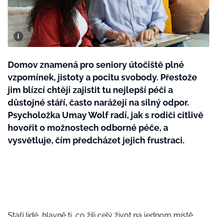
BurdaMedia
Tvoření
Extra
SVĚT ŽENY - 599 KČ
Rady a tipy
ROČNÍ PŘEDPLATNÉ SVĚT ŽENY +
SADA PRODUKTŮ MANA (10 ks)
Domov znamená pro seniory útočiště plné
vzpomínek, jistoty a pocitu svobody. Přestože
jim blízcí chtějí zajistit tu nejlepší péči a
důstojné stáří, často narážejí na silný odpor.
Psycholožka Umay Wolf radí, jak s rodiči citlivě
hovořit o možnostech odborné péče, a
vysvětluje, čím předcházet jejich frustraci.
Staří lidé
, hlavně ti, co žili celý život na jednom místě,