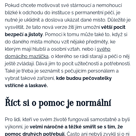
Pokud chcete motivovat své stárnoucí a nemohoucí
blízké k odchodu do instituce s permanentní péčí, je
nutné je uklidnit a doslova ukázat dané místo. Důležité je
vysvětlit, že tato nová verze žití jim umožní
větší pocit
bezpečí a jistoty
. Pomoci k tomu může také to, když si
do daného místa mohou vzít nějaké předměty, ke
kterým mají hlubší a osobní vztah, nebo i
svého
domácího mazlíčka
, o kterého se rádi starají a péči o něj
ještě zvládají. Dává jim to pocit užitečnosti a potřebnosti.
Také je třeba je seznámit s pečujícím personálem a
vybrat takové zařízení,
kde budou pečovatelky
vstřícné a laskavé.
Říct si o pomoc je normální
Pro lidi, kteří ve svém životě fungovali samostatně a byli
výkonní, je
velmi náročné a těžké smířit se s tím, že
pomoc druhých potřebují.
Často ani nebyli zvyklí si o ni