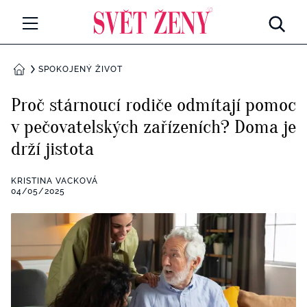
Svetzeny.cz
MÓDA A KRÁSA
SPOKOJENÝ ŽIVOT
DOMŮ
CELEBRITY
Proč stárnoucí rodiče odmítají pomoc
Všechny kategorie
v pečovatelských zařízeních? Doma je
RETROHUBKY
drží jistota
Rozhovory
PSYCHOLOGIE
KRISTINA VACKOVÁ
Všechny kategorie
04/05/2025
ZDRAVÍ
Seberozvoj
Všechny kategorie
ZÁBAVA
Životní styl
Všechny kategorie
BYDLENÍ
Testy a kvízy
Všechny kategorie