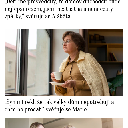
„Děti mě přesvědčily, že domov důchodců bude
nejlepší řešení, jsem nešťastná a není cesty
zpátky,“ svěřuje se Alžběta
„Syn mi řekl, že tak velký dům nepotřebuji a
chce ho prodat,“ svěřuje se Marie