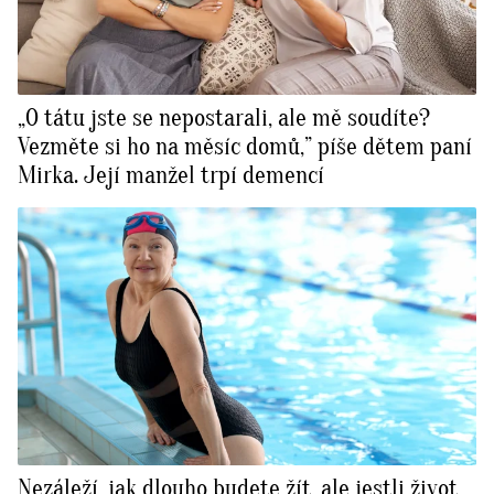
„O tátu jste se nepostarali, ale mě soudíte?
Vezměte si ho na měsíc domů,” píše dětem paní
Mirka. Její manžel trpí demencí
Nezáleží, jak dlouho budete žít, ale jestli život