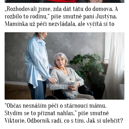
„Rozhodovali jsme, zda dát tátu do domova. A
rozbilo to rodinu,“ píše smutně paní Justýna.
Maminka už péči nezvládala, ale vyčítá si to
“Občas nesnáším péči o stárnoucí mámu.
Stydím se to přiznat nahlas,” píše smutně
Viktorie. Odborník radí, co s tím. Jak si ulehčit?