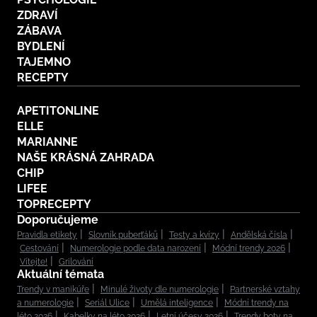
ZDRAVÍ
ZÁBAVA
BYDLENÍ
TAJEMNO
RECEPTY
APETITONLINE
ELLE
MARIANNE
NAŠE KRÁSNÁ ZAHRADA
CHIP
LIFEE
TOPRECEPTY
Doporučujeme
Pravidla etikety
Slovník puberťáků
Testy a kvízy
Andělská čísla
Cestování
Numerologie podle data narození
Módní trendy 2026
Vítejte!
Grilování
Aktuální témata
Trendy v manikúře
Minulé životy dle numerologie
Partnerské vztahy
a numerologie
Seriál Ulice
Umělá inteligence
Módní trendy na
léto 2026
Kabelky na léto 2026
Letní účesy 2026
Trendy boty na