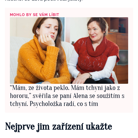
MOHLO BY SE VÁM LÍBIT
“Mám, ze života peklo. Mám tchyni jako z
hororu,” svěřila se paní Alena se soužitím s
tchyní. Psycholožka radí, co s tím
Nejprve jim zařízení ukažte