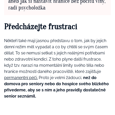
aneb jak si nastavit hranice bez pocitu viny,
radí psycholožka
Předcházejte frustraci
Někteří také mají jasnou představu o tom, jak by jejich
denní režim měl vypadat a co by chtěli se svým časem
dělat. To se nemusí setkat s jejich reálnými potřebami
nebo zdravotní kondicí. Z toho plyne další frustrace,
když tzv. narazí na momentální limity svého těla nebo
hranice možností daného pracoviště, které zajišťuje
permanentní péči.
Proto je velmi žádoucí,
než do
domova pro seniory nebo do hospice svého blízkého
přivedeme, aby se s ním a jeho pravidly dostatečně
senior seznámil.