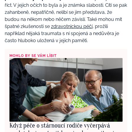
říct. V jejich očích to byla a je známka slabosti. Cítí se pak
zahanbeně, nepatřičně, nelíbí se jim představa, že
budou na někom nebo něčem závislí. Také mohou mít
špatné zkušenosti se
zdravotnickou péčí
, prožili
například nějaká traumata s ní spojená a nedůvěra je
často hluboko uložená v jejich paměti.
MOHLO BY SE VÁM LÍBIT
Když péče o stárnoucí rodiče vyčerpává