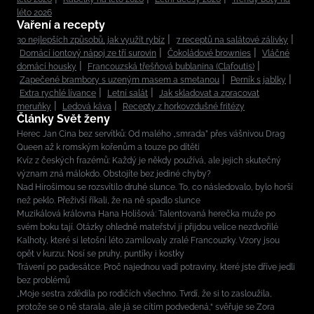
léto 2026
Vaření a recepty
30 nejlepších způsobů, jak využít rybíz
7 receptů na salátové zálivky
Domácí iontový nápoj ze tří surovin
Čokoládové brownies
Vláčné
domácí housky
Francouzská třešňová bublanina (Clafoutis)
Zapečené brambory s uzeným masem a smetanou
Perník s jablky
Extra rychlé lívance
Letní salát
Jak skladovat a zpracovat
meruňky
Ledová káva
Recepty z horkovzdušné fritézy
Články Svět ženy
Herec Jan Cina bez servítků: Od malého „smrada” přes vášnivou Drag
Queen až k romským kořenům a touze po dítěti
Kvíz z českých frazémů: Každý je někdy používá, ale jejich skutečný
význam zná málokdo. Obstojíte bez jediné chyby?
Nad Hirošimou se rozsvítilo druhé slunce. To, co následovalo, bylo horší
než peklo. Přeživší říkali, že na ně spadlo slunce
Muzikálová královna Hana Holišová: Talentovaná herečka muže po
svém boku tají. Otázky ohledně mateřství jí přijdou velice nezdvořilé
Kalhoty, které si letošní léto zamilovaly zralé Francouzky. Vzory jsou
opět v kurzu: Nosí se pruhy, puntíky i kostky
Trávení po padesátce: Proč najednou vadí potraviny, které jste dříve jedli
bez problémů
„Moje sestra zdědila po rodičích všechno. Tvrdí, že si to zasloužila,
protože se o ně starala, ale já se cítím podvedená,“ svěřuje se Zora