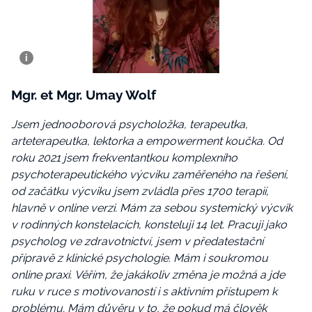
Mgr. et Mgr. Umay Wolf
Jsem jednooborová psycholožka, terapeutka,
arteterapeutka, lektorka a empowerment koučka. Od
roku 2021 jsem frekventantkou komplexního
psychoterapeutického výcviku zaměřeného na řešení,
od začátku výcviku jsem zvládla přes 1700 terapií,
hlavně v online verzi. Mám za sebou systemický výcvik
v rodinných konstelacích, konsteluji 14 let. Pracuji jako
psycholog ve zdravotnictví, jsem v předatestační
přípravě z klinické psychologie. Mám i soukromou
online praxi. Věřím, že jakákoliv změna je možná a jde
ruku v ruce s motivovaností i s aktivním přístupem k
problému. Mám důvěru v to, že pokud má člověk