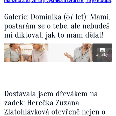
manžela a to, že se jí vysmívá a tvrdí o ní, že je hloupá
.
Galerie: Dominika (57 let): Mami,
postarám se o tebe, ale nebudeš
mi diktovat, jak to mám dělat!
4 fotky
Dostávala jsem dřevákem na
zadek: Herečka Zuzana
Zlatohlávková otevřeně nejen o