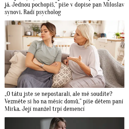
já. Jednou pochopíš,” píše v dopise pan Miloslav
synovi. Radí psycholog
„O tátu jste se nepostarali, ale mě soudíte?
Vezměte si ho na měsíc domů,” píše dětem paní
Mirka. Její manžel trpí demencí