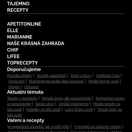
TAJEMNO
RECEPTY
APETITONLINE
ELLE
MARIANNE
NAŠE KRÁSNÁ ZAHRADA
CHIP
LIFEE
TOPRECEPTY
Doporučujeme
Pravidla etikety
Slovník puberťáků
Testy a kvízy
Andělská čísla
Cestování
Numerologie podle data narození
Módní trendy 2026
Vítejte!
Grilování
Aktuální témata
Trendy v manikúře
Minulé životy dle numerologie
Partnerské vztahy
a numerologie
Seriál Ulice
Umělá inteligence
Módní trendy na
léto 2026
Kabelky na léto 2026
Letní účesy 2026
Trendy boty na
léto 2026
Vaření a recepty
30 nejlepších způsobů, jak využít rybíz
7 receptů na salátové zálivky