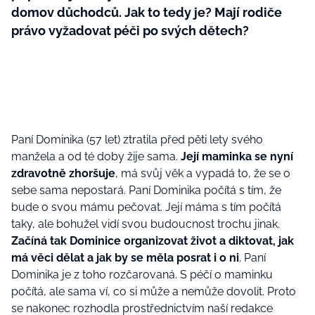
domov důchodců. Jak to tedy je? Mají rodiče
právo vyžadovat péči po svých dětech?
Paní Dominika (57 let) ztratila před pěti lety svého
manžela a od té doby žije sama.
Její maminka se nyní
zdravotně zhoršuje
, má svůj věk a vypadá to, že se o
sebe sama nepostará. Paní Dominika počítá s tím, že
bude o svou mámu pečovat. Její máma s tím počítá
taky, ale bohužel vidí svou budoucnost trochu jinak.
Začíná tak Dominice organizovat život a diktovat, jak
má věci dělat a jak by se měla posrat i o ni
. Paní
Dominika je z toho rozčarovaná. S péčí o maminku
počítá, ale sama ví, co si může a nemůže dovolit. Proto
se nakonec rozhodla prostřednictvím naší redakce