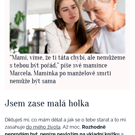
“Mami, víme, že ti táta chybí, ale nemůžeme
s tebou být pořád,” píše své mamince
Marcela. Maminka po manželově smrti
nemůže být sama
Jsem zase malá holka
Diktuješ mi, co mám dělat a jak se o tebe starat a to mi
zasahuje
do mého života
. Až moc.
Rozhodně
neprodám byt, peníze nevložím na vkladní knížku
a