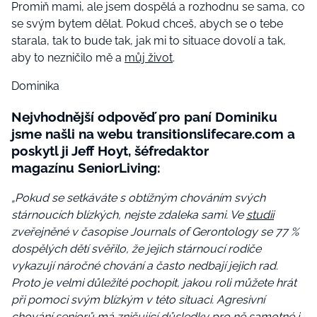
Promiň mami, ale jsem dospělá a rozhodnu se sama, co
se svým bytem dělat. Pokud chceš, abych se o tebe
starala, tak to bude tak, jak mi to situace dovolí a tak,
aby to nezničilo mě a
můj život
.
Dominika
Nejvhodnější odpověď pro paní Dominiku
jsme našli na webu transitionslifecare.com a
poskytl ji
Jeff Hoyt, šéfredaktor
magazínu SeniorLiving
:
„Pokud se setkáváte s obtížným chováním svých
stárnoucích blízkých, nejste zdaleka sami. Ve
studii
zveřejněné v časopise Journals of Gerontology se 77 %
dospělých dětí svěřilo, že jejich stárnoucí rodiče
vykazují náročné chování a často nedbají jejich rad.
Proto je velmi důležité pochopit, jakou roli můžete hrát
při pomoci svým blízkým v této situaci. Agresivní
chování seniorů má zničující důsledky pro ně samotné i