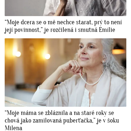
“Moje dcera se o mě nechce starat, prý to není
její povinnost,” je rozčilená i smutná Emílie
“Moje máma se zbláznila a na staré roky se
chová jako zamilovaná puberťačka,” je v šoku
Milena