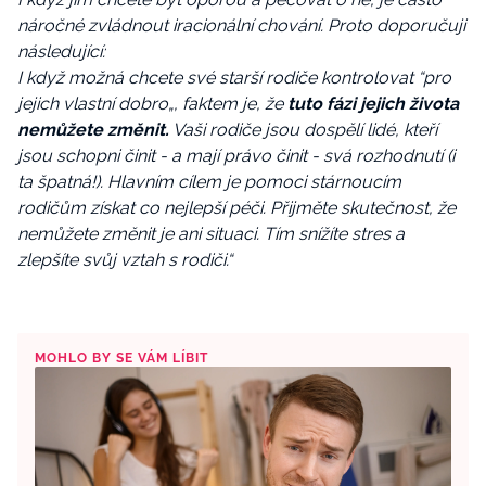
náročné zvládnout iracionální chování. Proto doporučuji
následující:
I když možná chcete své starší rodiče kontrolovat “pro
jejich vlastní dobro„, faktem je, že
tuto fázi jejich života
nemůžete změnit.
Vaši rodiče jsou dospělí lidé, kteří
jsou schopni činit - a mají právo činit - svá rozhodnutí (i
ta špatná!). Hlavním cílem je pomoci stárnoucím
rodičům získat co nejlepší péči. Přijměte skutečnost, že
nemůžete změnit je ani situaci. Tím snížíte stres a
zlepšíte svůj vztah s rodiči.“
MOHLO BY SE VÁM LÍBIT