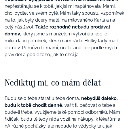
nepřestěhuju se k tobě, jak jsi mi naplánovala. Mami,
chci bydlet ve svém bytě. Mám taky spoustu vzpomínek
na to, jak byly dcery malé, na milovaného Karla a na
celý náš život.
Takže rozhodně nebudu prodávat
domov
, který jsme s manželem vytvořili a kde je
miliarda vzpomínek, které mám ráda. Holky tady mají
domov. Pomůžu ti, mami, určitě ano, ale podle mých
pravidel a podle toho, jak to chci já.
Nediktuj mi, co mám dělat
Budu se o tebe starat u tebe doma,
nebydlíš daleko,
budu k tobě chodit denně
, vařit ti, pečovat o tebe a
bude-li třeba, využijeme také pomoci odborníků. Mám
řidičák, budu tě tedy ráda vozit na nákupy, k lékařům a
nA různé pochůzky, ale nebude to vždycky tak, jak