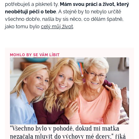
potřebuješ a pískneš ty.
Mám svou práci a život, který
neobětuji péči o tebe
. A stejně by to nebylo určitě
všechno dobře, našla by sis něco, co dělám špatně,
jako tomu bylo
celý můj život
.
MOHLO BY SE VÁM LÍBIT
"Všechno bylo v pohodě, dokud mi matka
nezačala mluvit do výchovy mé dcery," říká