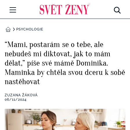
Svetzeny.cz
MÓDA A KRÁSA
PSYCHOLOGIE
DOMŮ
CELEBRITY
“Mami, postarám se o tebe, ale
Všechny kategorie
nebudeš mi diktovat, jak to mám
RETROHUBKY
dělat,” píše své mámě Dominika.
Rozhovory
PSYCHOLOGIE
Maminka by chtěla svou dceru k sobě
nastěhovat
Všechny kategorie
ZDRAVÍ
Seberozvoj
ZUZANA ŽÁKOVÁ
Všechny kategorie
06/11/2024
ZÁBAVA
Životní styl
Všechny kategorie
BYDLENÍ
Testy a kvízy
Všechny kategorie