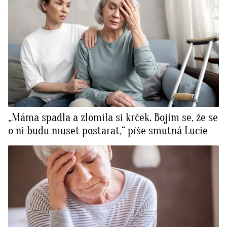
„Máma spadla a zlomila si krček. Bojím se, že se
o ni budu muset postarat,“ píše smutná Lucie