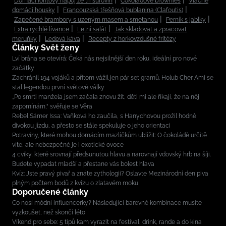
Domácí iontový nápoj ze tří surovin
Čokoládové brownies
Vláčné
domácí housky
Francouzská třešňová bublanina (Clafoutis)
Zapečené brambory s uzeným masem a smetanou
Perník s jablky
Extra rychlé lívance
Letní salát
Jak skladovat a zpracovat
meruňky
Ledová káva
Recepty z horkovzdušné fritézy
Články Svět ženy
Lví brána se otevírá: Čeká nás nejsilnější den roku, ideální pro nové
začátky
Zachránil 194 vojáků a přitom vážil jen pár set gramů. Holub Cher Ami se
stal legendou první světové války
„Po smrti manžela jsem začala znovu žít, děti mi ale říkají, že na něj
zapomínám,“ svěřuje se Věra
Rebel Sámer Issa: Vaňková ho zaučila, s Hanychovou prožil hodně
divokou jízdu, a přesto se stále spekuluje o jeho orientaci
Potraviny, které mohou domácím mazlíčkům ublížit: O čokoládě určitě
víte, ale nebezpečné je i exotické ovoce
4 cviky, které srovnají předsunutou hlavu a narovnají vdovský hrb na šíji.
Budete vypadat mladší a přestane vás bolest hlava
Kvíz: Jste pravý pivař a znáte zythologii? Oslavte Mezinárodní den piva
plným počtem bodů z kvízu o zlatavém moku
Doporučené články
Co nosí módní influencerky? Následující barevné kombinace musíte
vyzkoušet, než skončí léto
Víkend pro sebe: 5 tipů kam vyrazit na festival, drink, rande a do kina