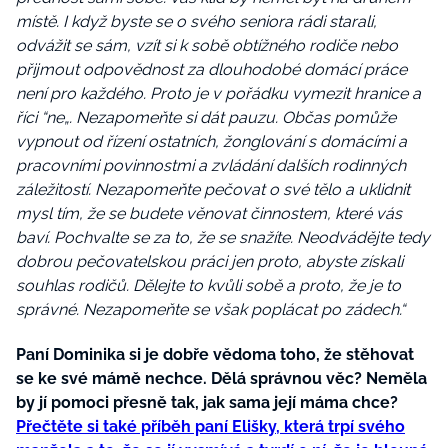
místě. I když byste se o svého seniora rádi starali,
odvážit se sám, vzít si k sobě obtížného rodiče nebo
přijmout odpovědnost za dlouhodobé domácí práce
není pro každého. Proto je v pořádku vymezit hranice a
říci “ne„. Nezapomeňte si dát pauzu. Občas pomůže
vypnout od řízení ostatních, žonglování s domácími a
pracovními povinnostmi a zvládání dalších rodinných
záležitostí. Nezapomeňte pečovat o své tělo a uklidnit
mysl tím, že se budete věnovat činnostem, které vás
baví. Pochvalte se za to, že se snažíte. Neodvádějte tedy
dobrou pečovatelskou práci jen proto, abyste získali
souhlas rodičů. Dělejte to kvůli sobě a proto, že je to
správné. Nezapomeňte se však poplácat po zádech.“
Paní Dominika si je dobře vědoma toho, že stěhovat
se ke své mámě nechce. Dělá správnou věc? Neměla
by jí pomoci přesně tak, jak sama její máma chce?
Přečtěte si také příběh paní Elišky, která trpí svého