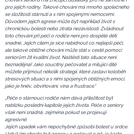
pro jejich rodiny. Takové chování má mnoho společného
se složitostí stárnutí a s ním spojenými nemocemi.
Důvodem jejich agrese může být například život s
chronickou bolestí nebo ztráta nezávislosti. Zvládnout
toto chování při péči o rodiče není pro dospělé děti
snadné. Jejich cílem je sice nabídnout co nejlepší péči,
ale takové obtížné chování může stát v cestě pomoci
seniorům žít kvalitní život. Naštěstí tato situace není
beznadějná! Jako soucitný pečovatel a milující dítě
můžete přijmout několik strategií, které zastaví koloběh
stresových situací a s nimi spojených obtížných emocí,
jako je hněv, obviňování, vina a frustrace.“
„Péče o stárnoucí rodiče nám dává příležitost být
nablízku poslední kapitole jejich života. Péče o seniory
však není snadná, zejména pokud se projevují
agresivně.
Jejich úpadek vám nepochybně způsobí bolest u srdce.
I když jim chcete být oporou a pečovat o ně, je často