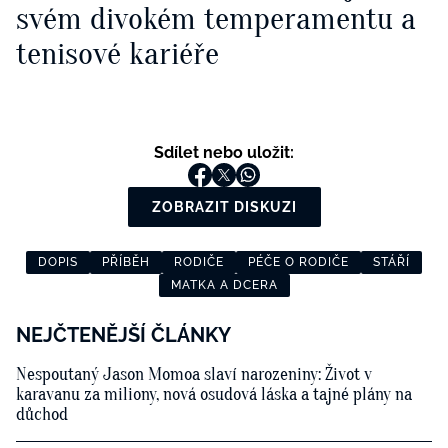
svém divokém temperamentu a
tenisové kariéře
Sdílet nebo uložit:
ZOBRAZIT DISKUZI
DOPIS
PŘÍBĚH
RODIČE
PÉČE O RODIČE
STÁŘÍ
MATKA A DCERA
NEJČTENĚJŠÍ ČLÁNKY
Nespoutaný Jason Momoa slaví narozeniny: Život v
karavanu za miliony, nová osudová láska a tajné plány na
důchod