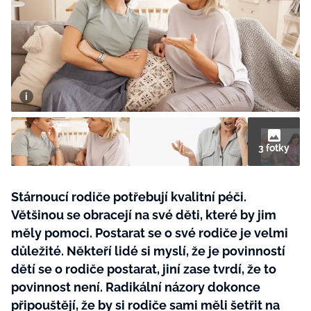
BurdaMedia
Tvoření
Extra
SVĚT ŽENY - 599 KČ
Rady a tipy
ROČNÍ PŘEDPLATNÉ SVĚT ŽENY +
SADA PRODUKTŮ MANA (10 ks)
3 fotky
Stárnoucí rodiče potřebují kvalitní péči.
Většinou se obracejí na své děti, které by jim
měly pomoci. Postarat se o své rodiče je velmi
důležité. Někteří lidé si myslí, že je povinností
dětí se o rodiče postarat, jiní zase tvrdí, že to
povinnost není. Radikální názory dokonce
připouštějí, že by si rodiče sami měli šetřit na