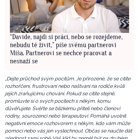
“Davide, najdi si práci, nebo se rozejdeme,
nebudu tě živit,” píše svému partnerovi
Míša. Partnerovi se nechce pracovat a
nesnaží se
„Dejte průchod svým pocitům. Je přirozené, že se cítíte
rozhořčení, frustrovaní nebo naštvaní na rodiče kvůli
jejich zraňujícímu chování. Pokud se cítíte stejně,
promluvte si o svých pocitech s někým, komu
důvěřujete. Svěřte se blízkému příteli nebo členovi
rodiny, sourozenci nebo terapeutovi. Pomáhá uvolnit
negativní emoce rozhovorem s někým, kdo vám může
pomoci nebo vás jen vyslechnout. Občas se naučte dát
přednost sami sobě. Váš klid by neměl být na druhém