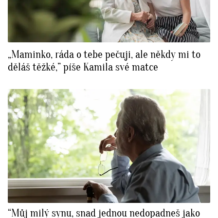
„Maminko, ráda o tebe pečuji, ale někdy mi to
děláš těžké,” píše Kamila své matce
“Můj milý synu, snad jednou nedopadneš jako