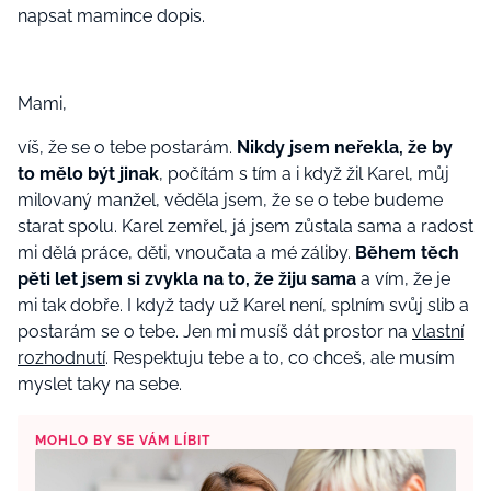
napsat mamince dopis.
Mami,
víš, že se o tebe postarám.
Nikdy jsem neřekla, že by
to mělo být jinak
, počítám s tím a i když žil Karel, můj
milovaný manžel, věděla jsem, že se o tebe budeme
starat spolu. Karel zemřel, já jsem zůstala sama a radost
mi dělá práce, děti, vnoučata a mé záliby.
Během těch
pěti let jsem si zvykla na to, že žiju sama
a vím, že je
mi tak dobře. I když tady už Karel není, splním svůj slib a
postarám se o tebe. Jen mi musíš dát prostor na
vlastní
rozhodnutí
. Respektuju tebe a to, co chceš, ale musím
myslet taky na sebe.
MOHLO BY SE VÁM LÍBIT